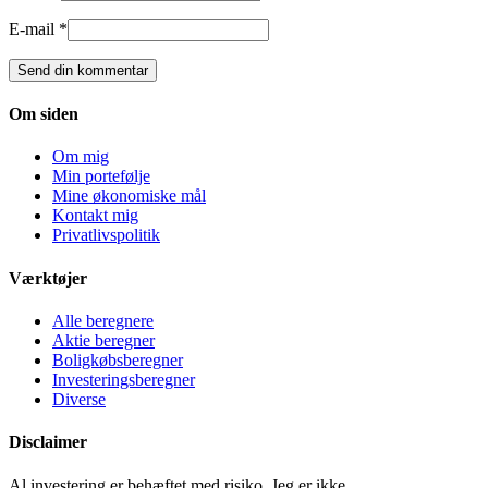
E-mail *
Om siden
Om mig
Min portefølje
Mine økonomiske mål
Kontakt mig
Privatlivspolitik
Værktøjer
Alle beregnere
Aktie beregner
Boligkøbsberegner
Investeringsberegner
Diverse
Disclaimer
Al investering er behæftet med risiko. Jeg er ikke