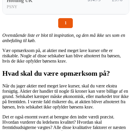
Holding UK
PSNY
1
Ovenstående liste er blot til inspiration, og den må ikke ses som en
anbefaling til køb.
Vær opmærksom på, at aktier med meget lave kurser ofte er
risikable. Nogle af disse selskaber kan blive afnoteret fra børsen,
hvis de ikke opfylder børsens krav.
Hvad skal du være opmærksom på?
Når du jager aktier med meget lave kurser, skal du være ekstra
forsigtig. Aktier der handler til nogle få kroner kan være billige af en
grund. Selskabet kæmper måske økonomisk, eller markedet tror ikke
på fremtiden. I værste fald risikerer du, at aktien bliver afnoteret fra
børsen, hvis selskabet ikke opfylder børsens krav.
Det er også enormt svært at beregne den indre værdi præcist.
Hvordan vurderer du ledelsens kvalitet? Hvordan skal
fremtidsudsigterne vægtes? Alle disse kvalitative faktorer er næsten