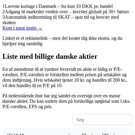
1
Laveste kurtage i Danmark – fra kun 10 DKK pr. handel
2
Adgang til markeder verden over – invester globalt på 30+ børser
3
Automatisk indberetning til SKAT – spar tid og besvær med
skatten
Kom i gang gratis →
Linket er et reklamelink – men det koster dig ikke ekstra, og du
hjælper mig samtidig.
Liste med billige danske aktier
En af metoderne til at vurdere hvorvidt en aktie er billig er P/E-
værdien. P/E-værdien er forskellen mellem prisen på selskabet og
dens indtjening. Hvis selskabet tjener 20 kr. og handles til 200 kr.,
vil den handles til en P/E på 10.
På nedenstående liste har jeg samlet en oversigt over en masse
danske aktier. Du kan sortere dem på forskellige nøgletal som f.eks.
P/E-værdien, EPS og pris.