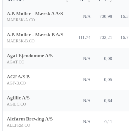
SELSKAB
PE
EPS
A.P. Møller - Mærsk A A/S
N/A
700,99
16.3
MAERSK-A.CO
A.P. Møller - Mærsk B A/S
-111.74
702,21
16.7
MAERSK-B.CO
Agat Ejendomme A/S
N/A
0,00
AGAT.CO
AGF A/S B
N/A
0,05
AGF-B.CO
Agillic A/S
N/A
0,64
AGILC.CO
Alefarm Brewing A/S
N/A
0,11
ALEFRM.CO