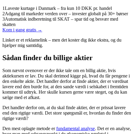
1
Laveste kurtage i Danmark – fra kun 10 DKK pr. handel
2
Adgang til markeder verden over – invester globalt på 30+ børser
3
Automatisk indberetning til SKAT – spar tid og besvær med
skatten
Kom i gang gratis →
Linket er et reklamelink – men det koster dig ikke ekstra, og du
hjælper mig samtidig.
Sådan finder du billige aktier
Som nævnt ovenover er der ikke tale om en billig aktie, hvis
aktiekursen er lav. Du skal derimod kigge på, hvad du får pengene i
den enkelte aktie. Det handler derfor at finde aktier, der er værdisat
lavere end den burde for, at den sande værdi i selskabet i fremtiden
kommer til udtryk. Her skulle kursen gerne være steget, og du kan
sælge med et afkast.
Det handler derfor om, at du skal finde aktier, der er prissat lavere
end den rigtige værdi. Det store spørgsmål er, hvordan du finder den
rigtige værdi?
Den mest oplagte metode er
fundamental analyse
. Det er en analyse,
hvor man med udgangspunkt i de økonomiske nøgletal i