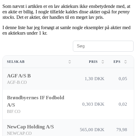
Som nævnt i artiklen er en lav aktiekurs ikke ensbetydende med, at
en aktie er billig. I nogle tilfælde kaldes disse aktier også for
penny
stocks
. Det er aktier, der handles til en meget lav pris.
I denne liste har jeg forsøgt at samle nogle eksempler på aktier med
en aktiekurs under 1 kr.
SELSKAB
PRIS
EPS
AGF A/S B
1,30 DKK
0,05
AGF-B.CO
Brøndbyernes IF Fodbold
0,303 DKK
0,02
A/S
BIF.CO
NewCap Holding A/S
565,00 DKK
79,98
NEWCAP.CO