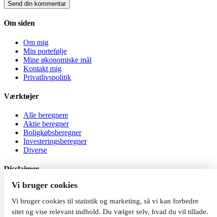
Om siden
Om mig
Min portefølje
Mine økonomiske mål
Kontakt mig
Privatlivspolitik
Værktøjer
Alle beregnere
Aktie beregner
Boligkøbsberegner
Investeringsberegner
Diverse
Disclaimer
Vi bruger cookies
Al investering er behæftet med risiko. Jeg er ikke
investeringsrådgiver, og indholdet på siden må ikke betragtes som
Vi bruger cookies til statistik og marketing, så vi kan forbedre
investeringsrådgivning. Du kan tabe dine penge, når du investerer.
sitet og vise relevant indhold. Du vælger selv, hvad du vil tillade.