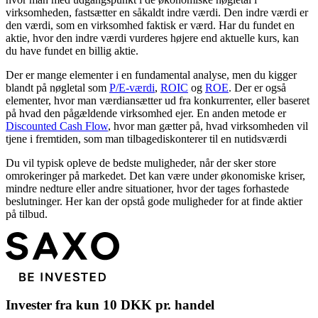
virksomheden, fastsætter en såkaldt indre værdi. Den indre værdi er
den værdi, som en virksomhed faktisk er værd. Har du fundet en
aktie, hvor den indre værdi vurderes højere end aktuelle kurs, kan
du have fundet en billig aktie.
Der er mange elementer i en fundamental analyse, men du kigger
blandt på nøgletal som
P/E-værdi
,
ROIC
og
ROE
. Der er også
elementer, hvor man værdiansætter ud fra konkurrenter, eller baseret
på hvad den pågældende virksomhed ejer. En anden metode er
Discounted Cash Flow
, hvor man gætter på, hvad virksomheden vil
tjene i fremtiden, som man tilbagediskonterer til en nutidsværdi
Du vil typisk opleve de bedste muligheder, når der sker store
omrokeringer på markedet. Det kan være under økonomiske kriser,
mindre nedture eller andre situationer, hvor der tages forhastede
beslutninger. Her kan der opstå gode muligheder for at finde aktier
på tilbud.
Invester fra kun 10 DKK pr. handel