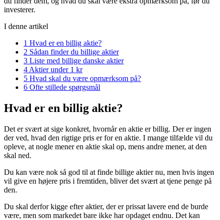
du finder dem, og hvad du skal være ekstra opmærksom på, før du
investerer.
I denne artikel
1
Hvad er en billig aktie?
2
Sådan finder du billige aktier
3
Liste med billige danske aktier
4
Aktier under 1 kr
5
Hvad skal du være opmærksom på?
6
Ofte stillede spørgsmål
Hvad er en billig aktie?
Det er svært at sige konkret, hvornår en aktie er billig. Der er ingen
der ved, hvad den rigtige pris er for en aktie. I mange tilfælde vil du
opleve, at nogle mener en aktie skal op, mens andre mener, at den
skal ned.
Du kan være nok så god til at finde billige aktier nu, men hvis ingen
vil give en højere pris i fremtiden, bliver det svært at tjene penge på
den.
Du skal derfor kigge efter aktier, der er prissat lavere end de burde
være, men som markedet bare ikke har opdaget endnu. Det kan