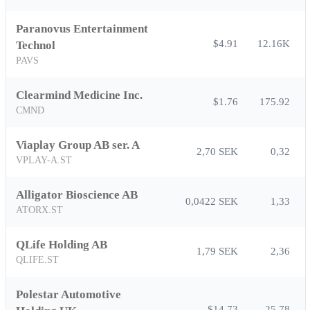
Paranovus Entertainment
$4.91
12.16K
Technol
PAVS
Clearmind Medicine Inc.
$1.76
175.92
CMND
Viaplay Group AB ser. A
2,70 SEK
0,32
VPLAY-A.ST
Alligator Bioscience AB
0,0422 SEK
1,33
ATORX.ST
QLife Holding AB
1,79 SEK
2,36
QLIFE.ST
Polestar Automotive
$14.73
25.78