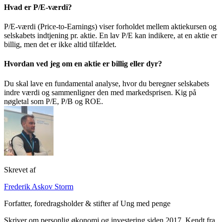
Hvad er P/E-værdi?
P/E-værdi (Price-to-Earnings) viser forholdet mellem aktiekursen og
selskabets indtjening pr. aktie. En lav P/E kan indikere, at en aktie er
billig, men det er ikke altid tilfældet.
Hvordan ved jeg om en aktie er billig eller dyr?
Du skal lave en fundamental analyse, hvor du beregner selskabets
indre værdi og sammenligner den med markedsprisen. Kig på
nøgletal som P/E, P/B og ROE.
Skrevet af
Frederik Askov Storm
Forfatter, foredragsholder & stifter af Ung med penge
Skriver om personlig økonomi og investering siden 2017. Kendt fra