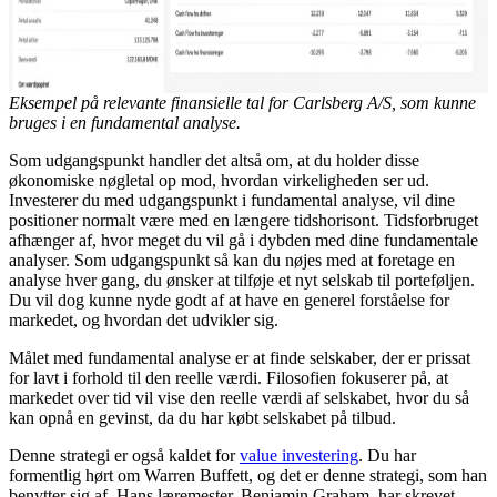
Eksempel på relevante finansielle tal for Carlsberg A/S, som kunne
bruges i en fundamental analyse.
Som udgangspunkt handler det altså om, at du holder disse
økonomiske nøgletal op mod, hvordan virkeligheden ser ud.
Investerer du med udgangspunkt i fundamental analyse, vil dine
positioner normalt være med en længere tidshorisont. Tidsforbruget
afhænger af, hvor meget du vil gå i dybden med dine fundamentale
analyser. Som udgangspunkt så kan du nøjes med at foretage en
analyse hver gang, du ønsker at tilføje et nyt selskab til porteføljen.
Du vil dog kunne nyde godt af at have en generel forståelse for
markedet, og hvordan det udvikler sig.
Målet med fundamental analyse er at finde selskaber, der er prissat
for lavt i forhold til den reelle værdi. Filosofien fokuserer på, at
markedet over tid vil vise den reelle værdi af selskabet, hvor du så
kan opnå en gevinst, da du har købt selskabet på tilbud.
Denne strategi er også kaldet for
value investering
. Du har
formentlig hørt om Warren Buffett, og det er denne strategi, som han
benytter sig af. Hans læremester, Benjamin Graham, har skrevet