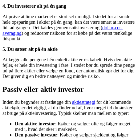
4. Du investerer alt på én gang
At prøve at time markedet er stort set umuligt. I stedet for at smide
hele opsparingen i aktier på én gang, kan det være smart at investere
lidt ad gangen. Det kaldes gennemsnitsinvestering (
dollar-cost
averaging
) og reducerer risikoen for at købe på det værst tænkelige
tidspunkt.
5. Du satser alt på én aktie
At lægge alle pengene i én enkelt aktie er risikabelt. Hvis den aktie
fejler, er hele din investering i fare. I stedet bør du sprede dine penge
ud på flere aktier eller vælge en fond, der automatisk gør det for dig.
Det giver dig en bedre nattesøvn og mindre risiko.
Passiv eller aktiv investor
Inden du begynder at fastlægge din
aktiestrategi
for dit kommende
aktiekøb, er det vigtigt, at du finder ud af, hvor meget tid du ønsker
at bruge på aktieinvestering. Typisk skelner man mellem to typer:
Den aktive investor
: Køber og sælger ofte og følger meget
med i, hvad der sker i markedet.
Den passive investor
: Køber og sælger sjældent og følger