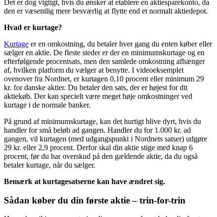
Det er dog vigtigt, hvis du ønsker at etablere en aktiesparekonto, da
den er væsentlig mere besværlig at flytte end et normalt aktiedepot.
Hvad er kurtage?
Kurtage
er en omkostning, du betaler hver gang du enten køber eller
sælger en aktie. De fleste steder er der en minimumskurtage og en
efterfølgende procentsats, men den samlede omkostning afhænger
af, hvilken platform du vælger at benytte. I videoeksemplet
ovenover fra Nordnet, er kurtagen 0,10 procent eller minimum 29
kr. for danske aktier. Du betaler den sats, der er højest for dit
aktiekøb. Der kan specielt være meget høje omkostninger ved
kurtage i de normale banker.
På grund af minimumskurtage, kan det hurtigt blive dyrt, hvis du
handler for små beløb ad gangen. Handler du for 1.000 kr. ad
gangen, vil kurtagen (med udgangspunkt i Nordnets satser) udgøre
29 kr. eller 2,9 procent. Derfor skal din aktie stige med knap 6
procent, før du har overskud på den gældende aktie, da du også
betaler kurtage, når du sælger.
Bemærk at kurtagesatserne kan have ændret sig.
Sådan køber du din første aktie – trin-for-trin