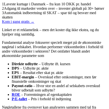
1
Laveste kurtage i Danmark – fra kun 10 DKK pr. handel
2
Adgang til markeder verden over – invester globalt på 30+ børser
3
Automatisk indberetning til SKAT – spar tid og besvær med
skatten
Kom i gang gratis →
Linket er et reklamelink – men det koster dig ikke ekstra, og du
hjælper mig samtidig.
Fundamental analyse fokuserer specielt meget på de økonomiske
nøgletal i selskabet. Hvordan performer virksomheden i forhold til
andre virksomheder i sektoren? Det omfatter blandt andet
økonomiske parametre som
Direkte udbytte
– Udbytte ift. kursen
DPS
– Udbytte pr. aktie
EPS
– Resultat efter skat pr. aktie
EBIT-margin
– Overskud efter omkostninger, men før
finansielle omkostninger og skat
Payout-ratio
– Hvor stor en andel af selskabets overskud
bliver udbetalt som udbytte?
ROE
– Forrentningen af egenkapitalen
P/E-tallet
– Pris i forhold til indtjening
Nøgletallene fra ovenover kan analyseres sammen med tal fra