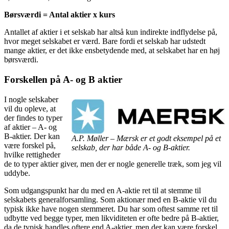
Børsværdi = Antal aktier x kurs
Antallet af aktier i et selskab har altså kun indirekte indflydelse på,
hvor meget selskabet er værd. Bare fordi et selskab har udstedt
mange aktier, er det ikke ensbetydende med, at selskabet har en høj
børsværdi.
Forskellen på A- og B aktier
I nogle selskaber
vil du opleve, at
der findes to typer
af aktier – A- og
B-aktier. Der kan
A.P. Møller – Mærsk er et godt eksempel på et
være forskel på,
selskab, der har både A- og B-aktier.
hvilke rettigheder
de to typer aktier giver, men der er nogle generelle træk, som jeg vil
uddybe.
Som udgangspunkt har du med en A-aktie ret til at stemme til
selskabets generalforsamling. Som aktionær med en B-aktie vil du
typisk ikke have nogen stemmeret. Du har som oftest samme ret til
udbytte ved begge typer, men likviditeten er ofte bedre på B-aktier,
da de typisk handles oftere end A-aktier. men der kan være forskel