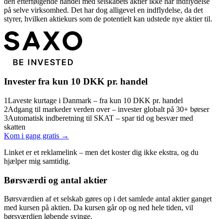
den efterfølgende handel med selskabets aktier ikke har indflydelse
på selve virksomhed. Det har dog alligevel en indflydelse, da det
styrer, hvilken aktiekurs som de potentielt kan udstede nye aktier til.
Invester fra kun 10 DKK pr. handel
1
Laveste kurtage i Danmark – fra kun 10 DKK pr. handel
2
Adgang til markeder verden over – invester globalt på 30+ børser
3
Automatisk indberetning til SKAT – spar tid og besvær med
skatten
Kom i gang gratis →
Linket er et reklamelink – men det koster dig ikke ekstra, og du
hjælper mig samtidig.
Børsværdi og antal aktier
Børsværdien af et selskab gøres op i det samlede antal aktier ganget
med kursen på aktien. Da kursen går op og ned hele tiden, vil
børsværdien løbende svinge.