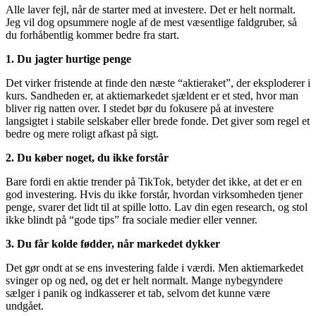
Alle laver fejl, når de starter med at investere. Det er helt normalt.
Jeg vil dog opsummere nogle af de mest væsentlige faldgruber, så
du forhåbentlig kommer bedre fra start.
1. Du jagter hurtige penge
Det virker fristende at finde den næste “aktieraket”, der eksploderer i
kurs. Sandheden er, at aktiemarkedet sjældent er et sted, hvor man
bliver rig natten over. I stedet bør du fokusere på at investere
langsigtet i stabile selskaber eller brede fonde. Det giver som regel et
bedre og mere roligt afkast på sigt.
2. Du køber noget, du ikke forstår
Bare fordi en aktie trender på TikTok, betyder det ikke, at det er en
god investering. Hvis du ikke forstår, hvordan virksomheden tjener
penge, svarer det lidt til at spille lotto. Lav din egen research, og stol
ikke blindt på “gode tips” fra sociale medier eller venner.
3. Du får kolde fødder, når markedet dykker
Det gør ondt at se ens investering falde i værdi. Men aktiemarkedet
svinger op og ned, og det er helt normalt. Mange nybegyndere
sælger i panik og indkasserer et tab, selvom det kunne være
undgået.