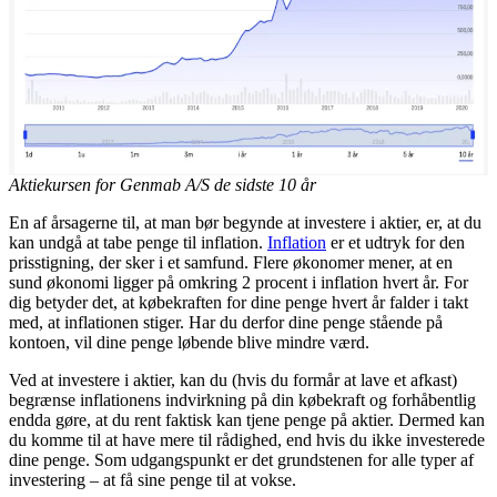
Aktiekursen for Genmab A/S de sidste 10 år
En af årsagerne til, at man bør begynde at investere i aktier, er, at du
kan undgå at tabe penge til inflation.
Inflation
er et udtryk for den
prisstigning, der sker i et samfund. Flere økonomer mener, at en
sund økonomi ligger på omkring 2 procent i inflation hvert år. For
dig betyder det, at købekraften for dine penge hvert år falder i takt
med, at inflationen stiger. Har du derfor dine penge stående på
kontoen, vil dine penge løbende blive mindre værd.
Ved at investere i aktier, kan du (hvis du formår at lave et afkast)
begrænse inflationens indvirkning på din købekraft og forhåbentlig
endda gøre, at du rent faktisk kan tjene penge på aktier. Dermed kan
du komme til at have mere til rådighed, end hvis du ikke investerede
dine penge. Som udgangspunkt er det grundstenen for alle typer af
investering – at få sine penge til at vokse.