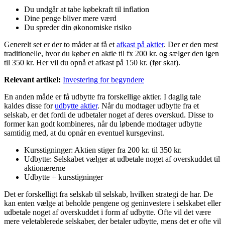
Du undgår at tabe købekraft til inflation
Dine penge bliver mere værd
Du spreder din økonomiske risiko
Generelt set er der to måder at få et
afkast på aktier
. Der er den mest
traditionelle, hvor du køber en aktie til fx 200 kr. og sælger den igen
til 350 kr. Her vil du opnå et afkast på 150 kr. (før skat).
Relevant artikel:
Investering for begyndere
En anden måde er få udbytte fra forskellige aktier. I daglig tale
kaldes disse for
udbytte aktier
. Når du modtager udbytte fra et
selskab, er det fordi de udbetaler noget af deres overskud. Disse to
former kan godt kombineres, når du løbende modtager udbytte
samtidig med, at du opnår en eventuel kursgevinst.
Kursstigninger: Aktien stiger fra 200 kr. til 350 kr.
Udbytte: Selskabet vælger at udbetale noget af overskuddet til
aktionærerne
Udbytte + kursstigninger
Det er forskelligt fra selskab til selskab, hvilken strategi de har. De
kan enten vælge at beholde pengene og geninvestere i selskabet eller
udbetale noget af overskuddet i form af udbytte. Ofte vil det være
mere veletablerede selskaber, der betaler udbytte, mens det er ofte vil