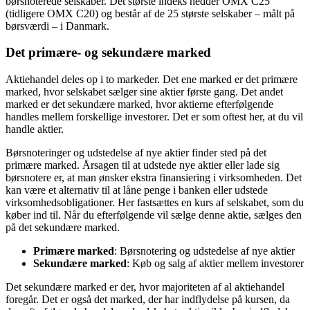
børsnoterede selskaber. Det største indeks hedder OMX C25
(tidligere OMX C20) og består af de 25 største selskaber – målt på
børsværdi – i Danmark.
Det primære- og sekundære marked
Aktiehandel deles op i to markeder. Det ene marked er det primære
marked, hvor selskabet sælger sine aktier første gang. Det andet
marked er det sekundære marked, hvor aktierne efterfølgende
handles mellem forskellige investorer. Det er som oftest her, at du vil
handle aktier.
Børsnoteringer og udstedelse af nye aktier finder sted på det
primære marked. Årsagen til at udstede nye aktier eller lade sig
børsnotere er, at man ønsker ekstra finansiering i virksomheden. Det
kan være et alternativ til at låne penge i banken eller udstede
virksomhedsobligationer. Her fastsættes en kurs af selskabet, som du
køber ind til. Når du efterfølgende vil sælge denne aktie, sælges den
på det sekundære marked.
Primære marked
: Børsnotering og udstedelse af nye aktier
Sekundære marked
: Køb og salg af aktier mellem investorer
Det sekundære marked er der, hvor majoriteten af al aktiehandel
foregår. Det er også det marked, der har indflydelse på kursen, da