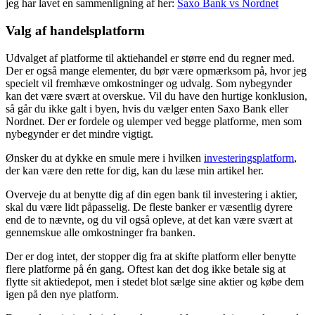
jeg har lavet en sammenligning af her:
Saxo Bank vs Nordnet
Valg af handelsplatform
Udvalget af platforme til aktiehandel er større end du regner med.
Der er også mange elementer, du bør være opmærksom på, hvor jeg
specielt vil fremhæve omkostninger og udvalg. Som nybegynder
kan det være svært at overskue. Vil du have den hurtige konklusion,
så går du ikke galt i byen, hvis du vælger enten Saxo Bank eller
Nordnet. Der er fordele og ulemper ved begge platforme, men som
nybegynder er det mindre vigtigt.
Ønsker du at dykke en smule mere i hvilken
investeringsplatform
,
der kan være den rette for dig, kan du læse min artikel her.
Overveje du at benytte dig af din egen bank til investering i aktier,
skal du være lidt påpasselig. De fleste banker er væsentlig dyrere
end de to nævnte, og du vil også opleve, at det kan være svært at
gennemskue alle omkostninger fra banken.
Der er dog intet, der stopper dig fra at skifte platform eller benytte
flere platforme på én gang. Oftest kan det dog ikke betale sig at
flytte sit aktiedepot, men i stedet blot sælge sine aktier og købe dem
igen på den nye platform.