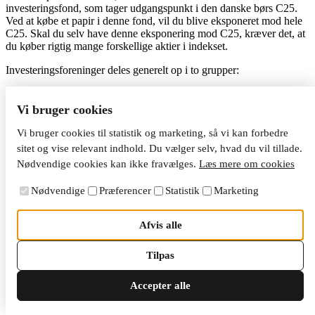
investeringsfond, som tager udgangspunkt i den danske børs C25.
Ved at købe et papir i denne fond, vil du blive eksponeret mod hele
C25. Skal du selv have denne eksponering mod C25, kræver det, at
du køber rigtig mange forskellige aktier i indekset.
Investeringsforeninger deles generelt op i to grupper:
Akkumulerende
: Disse betaler ikke udbytte, men
overskuddet fra investeringerne akkumuleres i fonden. Denne
Vi bruger cookies
type af fond bliver beskattet efter lagerbeskatningsprincippet.
For det fleste vil det være ufordelagtigt rent skattemæssigt,
Vi bruger cookies til statistik og marketing, så vi kan forbedre
men det afhænger af din privatøkonomi.
sitet og vise relevant indhold. Du vælger selv, hvad du vil tillade.
Udbyttebetalende:
Fonden akkumulerer ikke deres afkast,
Nødvendige cookies kan ikke fravælges.
Læs mere om cookies
men udbetaler overskuddet i form af udbytte. Dermed er
fonden realisationsbeskattet, hvilket som oftest vil være at
Nødvendige
Præferencer
Statistik
Marketing
foretrække.
En investeringsforening kan yderligere opdeles i aktive og passive
Afvis alle
investeringsforeninger:
Tilpas
Aktiv investeringsforening:
Handler aktivt. Målet er typisk
at opnå et afkast i niveau eller bedre end det pågældende
indeks
Accepter alle
Passiv investeringsforening:
Handler passivt. Rebalancerer
papirerne i fonden (typisk årligt). Målet er et at opnå et