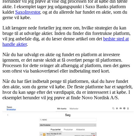
Herunder vil jeg prøve at vise dig processen for at købe din første
aktie. I eksemplet tager jeg udgangspunkt i Saxo Banks platform
kaldet
SaxoInvestor
, og at du allerede har fundet en aktie, som du
gerne vil købe.
Lidt længere nede fortæller jeg mere om, hvilke strategier du kan
bruge til at udvælge aktier. Inden du finder din foretrukne platform,
vil jeg anbefale dig, at du læser denne artikel om det
bedste sted at
handle aktier
.
Når du har udvalgt en aktie og fundet en platform at investere
igennem, er det næste skridt at få overført penge til platformen.
Processen for dette svinger alt afhængig af platform, men det gøres
som oftest via bankoverførsel eller indbetaling med kort.
Når du har fået indbetalt penge til platformen, skal du have fundet
den aktie, som du gerne vil købe. De fleste platforme har et søgefelt,
hvor du kan søge efter det værdipapir, du er interesseret i at købe. I
eksemplet herunder vil jeg prøve at finde Novo Nordisk A/S.