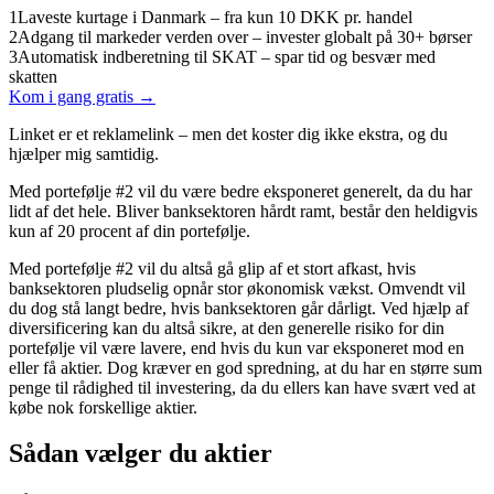
1
Laveste kurtage i Danmark – fra kun 10 DKK pr. handel
2
Adgang til markeder verden over – invester globalt på 30+ børser
3
Automatisk indberetning til SKAT – spar tid og besvær med
skatten
Kom i gang gratis →
Linket er et reklamelink – men det koster dig ikke ekstra, og du
hjælper mig samtidig.
Med portefølje #2 vil du være bedre eksponeret generelt, da du har
lidt af det hele. Bliver banksektoren hårdt ramt, består den heldigvis
kun af 20 procent af din portefølje.
Med portefølje #2 vil du altså gå glip af et stort afkast, hvis
banksektoren pludselig opnår stor økonomisk vækst. Omvendt vil
du dog stå langt bedre, hvis banksektoren går dårligt. Ved hjælp af
diversificering kan du altså sikre, at den generelle risiko for din
portefølje vil være lavere, end hvis du kun var eksponeret mod en
eller få aktier. Dog kræver en god spredning, at du har en større sum
penge til rådighed til investering, da du ellers kan have svært ved at
købe nok forskellige aktier.
Sådan vælger du aktier