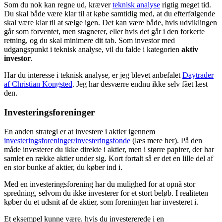
Som du nok kan regne ud, kræver
teknisk analyse
rigtig meget tid.
Du skal både være klar til at købe samtidig med, at du efterfølgende
skal være klar til at sælge igen. Det kan være både, hvis udviklingen
går som forventet, men stagnerer, eller hvis det går i den forkerte
retning, og du skal minimere dit tab. Som investor med
udgangspunkt i teknisk analyse, vil du falde i kategorien
aktiv
investor
.
Har du interesse i teknisk analyse, er jeg blevet anbefalet
Daytrader
af Christian Kongsted
. Jeg har desværre endnu ikke selv fået læst
den.
Investeringsforeninger
En anden strategi er at investere i aktier igennem
investeringsforeninger/investeringsfonde
(læs mere her). På den
måde investerer du ikke direkte i aktier, men i større papirer, der har
samlet en række aktier under sig. Kort fortalt så er det en lille del af
en stor bunke af aktier, du køber ind i.
Med en investeringsforening har du mulighed for at opnå stor
spredning, selvom du ikke investerer for et stort beløb. I realiteten
køber du et udsnit af de aktier, som foreningen har investeret i.
Et eksempel kunne være, hvis du investererede i en