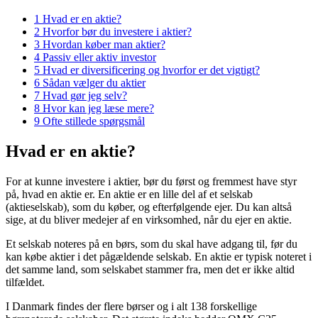
1
Hvad er en aktie?
2
Hvorfor bør du investere i aktier?
3
Hvordan køber man aktier?
4
Passiv eller aktiv investor
5
Hvad er diversificering og hvorfor er det vigtigt?
6
Sådan vælger du aktier
7
Hvad gør jeg selv?
8
Hvor kan jeg læse mere?
9
Ofte stillede spørgsmål
Hvad er en aktie?
For at kunne investere i aktier, bør du først og fremmest have styr
på, hvad en aktie er. En aktie er en lille del af et selskab
(aktieselskab), som du køber, og efterfølgende ejer. Du kan altså
sige, at du bliver medejer af en virksomhed, når du ejer en aktie.
Et selskab noteres på en børs, som du skal have adgang til, før du
kan købe aktier i det pågældende selskab. En aktie er typisk noteret i
det samme land, som selskabet stammer fra, men det er ikke altid
tilfældet.
I Danmark findes der flere børser og i alt 138 forskellige