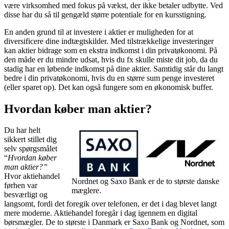
være virksomhed med fokus på vækst, der ikke betaler udbytte. Ved
disse har du så til gengæld større potentiale for en kursstigning.
En anden grund til at investere i aktier er muligheden for at
diversificere dine indtægtskilder. Med tilstrækkelige investeringer
kan aktier bidrage som en ekstra indkomst i din privatøkonomi. På
den måde er du mindre udsat, hvis du fx skulle miste dit job, da du
stadig har en løbende indkomst på dine aktier. Samtidig står du langt
bedre i din privatøkonomi, hvis du en større sum penge investeret
(eller sparet op). Det kan også fungere som en økonomisk buffer.
Hvordan køber man aktier?
Du har helt
sikkert stillet dig
selv spørgsmålet
“
Hvordan køber
man aktier?”
Hvor aktiehandel
Nordnet og Saxo Bank er de to største danske
førhen var
mæglere.
besværligt og
langsomt, fordi det foregik over telefonen, er det i dag blevet langt
mere moderne. Aktiehandel foregår i dag igennem en digital
børsmægler. De to største i Danmark er Saxo Bank og Nordnet, som