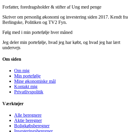
Forfatter, foredragsholder & stifter af Ung med penge
Skriver om personlig økonomi og investering siden 2017. Kendt fra
Berlingske, Politiken og TV2 Fyn.
Følg med i min portefølje hver måned
Jeg deler min portefølje, hvad jeg har købt, og hvad jeg har lært
undervejs
Om siden
Om mig
Min portefølje
Mine økonomiske mål
Kontakt mig
Privatlivspolitik
Værktøjer
Alle beregnere
Aktie beregner
Boligkøbsberegner
Investeringsberegner