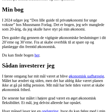
Min bog
I 2024 udgav jeg “Den lille guide til privatøkonomi for unge
voksne” hos Muusmann Forlag. Det er bogen, jeg selv manglede
som 20-årig, da jeg skulle have styr på min økonomi.
Den guider dig gennem de vigtigste økonomiske beslutninger i dit
20’erne og 30’erne. Fra at skabe overblik til at spare op og
planlægge din fremtid økonomisk.
Du kan finde bogen
her
.
Sådan investerer jeg
I første omgang har mit mål været at blive
økonomisk uafhængig
.
Målet har ændret sig siden, men det har aldrig ikke været planen
ikke at gå på tidlig pension. Mit mål har hele tiden været at skabe
økonomisk frihed.
De seneste har målet i højere grad været en øget økonomisk
fleksibilitet. Et mål, jeg delvist allerede har opnået.
Hver måned laver jeg en
opdatering
, hvor du kan følge med i min