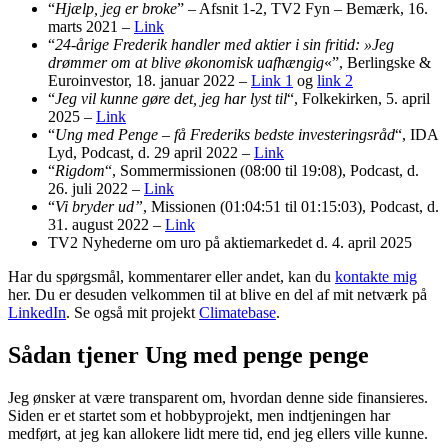
“
Hjælp, jeg er broke
” – Afsnit 1-2, TV2 Fyn – Bemærk, 16.
marts 2021 –
Link
“
24-årige Frederik handler med aktier i sin fritid: »Jeg
drømmer om at blive økonomisk uafhængig
«”, Berlingske &
Euroinvestor, 18. januar 2022 –
Link 1
og
link 2
“
Jeg vil kunne gøre det, jeg har lyst til
“, Folkekirken, 5. april
2025 –
Link
“
Ung med Penge – få Frederiks bedste investeringsråd
“, IDA
Lyd, Podcast, d. 29 april 2022 –
Link
“
Rigdom
“, Sommermissionen (08:00 til 19:08), Podcast, d.
26. juli 2022 –
Link
“
Vi bryder ud”
, Missionen (01:04:51 til 01:15:03), Podcast, d.
31. august 2022 –
Link
TV2 Nyhederne om uro på aktiemarkedet d. 4. april 2025
Har du spørgsmål, kommentarer eller andet, kan du
kontakte mig
her. Du er desuden velkommen til at blive en del af mit netværk på
LinkedIn
. Se også mit projekt
Climatebase
.
Sådan tjener Ung med penge penge
Jeg ønsker at være transparent om, hvordan denne side finansieres.
Siden er et startet som et hobbyprojekt, men indtjeningen har
medført, at jeg kan allokere lidt mere tid, end jeg ellers ville kunne.