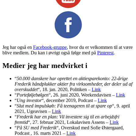
Jeg har også en
Facebook-gruppe
, hvor du er velkommen til at være
blive medlem. Du kan i øvrigt også følge med på
Pinterest
.
Medier jeg har medvirket i
“
50.000 danskere har oprettet en aktiesparekonto:
22-årige
Frederik håndplukker aktier fra virksomheder, der deler ud af
overskuddet
“, 18. jan. 2020, Politiken –
Link
“
Porteføljebølgen
“, 26. juni 2020, Weekendavisen –
Link
“
Ung investor
“, december 2019, Podcast –
Link
“
Slut med impulskøb: Få teenageren til at spare op
“, 9. april
2021, Ugeavisen –
Link
“
Frederik har en plan: Vil investere sig til en arbejdsfri
fremtid
“, 27. februar 2021, Lokalavisen Assens –
Link
“
På SU med Frederik
“, Overskud med Sofie Østergaard,
Podcast , 16. marts 2021 –
Link