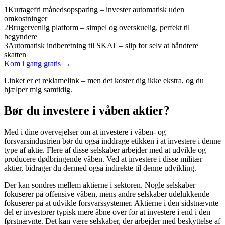
1
Kurtagefri månedsopsparing – invester automatisk uden
omkostninger
2
Brugervenlig platform – simpel og overskuelig, perfekt til
begyndere
3
Automatisk indberetning til SKAT – slip for selv at håndtere
skatten
Kom i gang gratis →
Linket er et reklamelink – men det koster dig ikke ekstra, og du
hjælper mig samtidig.
Bør du investere i våben aktier?
Med i dine overvejelser om at investere i våben- og
forsvarsindustrien bør du også inddrage etikken i at investere i denne
type af aktie. Flere af disse selskaber arbejder med at udvikle og
producere dødbringende våben. Ved at investere i disse militær
aktier, bidrager du dermed også indirekte til denne udvikling.
Der kan sondres mellem aktierne i sektoren. Nogle selskaber
fokuserer på offensive våben, mens andre selskaber udelukkende
fokuserer på at udvikle forsvarssystemer. Aktierne i den sidstnævnte
del er investorer typisk mere åbne over for at investere i end i den
førstnævnte. Det kan være selskaber, der arbejder med beskyttelse af