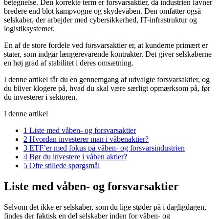
betegnelse. Den korrekte term er forsvarsaktier, da industrien favner
bredere end blot kampvogne og skydevåben. Den omfatter også
selskaber, der arbejder med cybersikkerhed, IT-infrastruktur og
logistiksystemer.
En af de store fordele ved forsvarsaktier er, at kunderne primært er
stater, som indgår længerevarende kontrakter. Det giver selskaberne
en høj grad af stabilitet i deres omsætning.
I denne artikel får du en gennemgang af udvalgte forsvarsaktier, og
du bliver klogere på, hvad du skal være særligt opmærksom på, før
du investerer i sektoren.
I denne artikel
1
Liste med våben- og forsvarsaktier
2
Hvordan investerer man i våbenaktier?
3
ETF’er med fokus på våben- og forsvarsindustrien
4
Bør du investere i våben aktier?
5
Ofte stillede spørgsmål
Liste med våben- og forsvarsaktier
Selvom det ikke er selskaber, som du lige støder på i dagligdagen,
findes der faktisk en del selskaber inden for våben- og