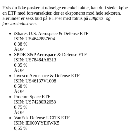
Hvis du ikke ønsker at udvælge en enkelt aktie, kan du i stedet købe
en ETF med forsvarsaktier, der er eksponeret mod hele sektoren.
Herunder er seks bud på ETF’er med fokus på
luftfarts- og
forsvarsindustrien
.
iShares U.S. Aerospace & Defense ETF
ISIN: US4642887604
0,38 %
ÅOP
SPDR S&P Aerospace & Defense ETF
ISIN: US78464A6313
0,35 %
ÅOP
Invesco Aerospace & Defense ETF
ISIN: US46137V1008
0,58 %
ÅOP
Procure Space ETF
ISIN: US74280R2058
0,75 %
ÅOP
VanEck Defense UCITS ETF
ISIN: IE000YYE6WK5
0,55 %