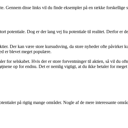
ante. Gennem disse links vil du finde eksempler på en række forskellige
 stort potentiale. Dog er der lang vej fra potentiale til realitet. Derfor er
aktier. Der kan være store kursudsving, da store nyheder ofte påvirker ku
ved er blevet meget populære.
 for selskabet. Hvis der er store forventninger til aktien, så vil du ofte
øjnene op for endnu. Det er nemlig vigtigt, at du ikke betaler for meget 
otentialer på rigtig mange områder. Nogle af de mere interessante områd