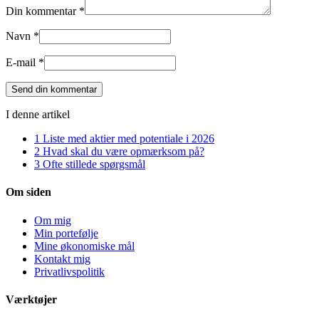
Din kommentar *
Navn *
E-mail *
I denne artikel
1
Liste med aktier med potentiale i 2026
2
Hvad skal du være opmærksom på?
3
Ofte stillede spørgsmål
Om siden
Om mig
Min portefølje
Mine økonomiske mål
Kontakt mig
Privatlivspolitik
Værktøjer