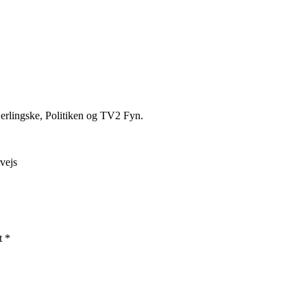
erlingske, Politiken og TV2 Fyn.
rvejs
t *