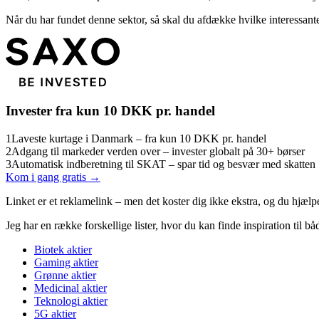
Når du har fundet denne sektor, så skal du afdække hvilke interessante
Invester fra kun 10 DKK pr. handel
1
Laveste kurtage i Danmark – fra kun 10 DKK pr. handel
2
Adgang til markeder verden over – invester globalt på 30+ børser
3
Automatisk indberetning til SKAT – spar tid og besvær med skatten
Kom i gang gratis →
Linket er et reklamelink – men det koster dig ikke ekstra, og du hjælp
Jeg har en række forskellige lister, hvor du kan finde inspiration til 
Biotek aktier
Gaming aktier
Grønne aktier
Medicinal aktier
Teknologi aktier
5G aktier