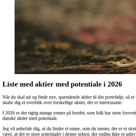
Liste med aktier med potentiale i 2026
Når du skal ud og finde nye, spændende aktier til din portefølje, så 
skabe dig et overblik over forskellige aktier, der er interessante.
I 2026 er der rigtig mange emner på bordet, som folk har store forve
danske aktier med potentiale.
Jeg vil anbefale dig, at du finder et emne, som du mener, der er et sto
være, at der er store potentialer i denne sektor, der endnu ikke er udnyt