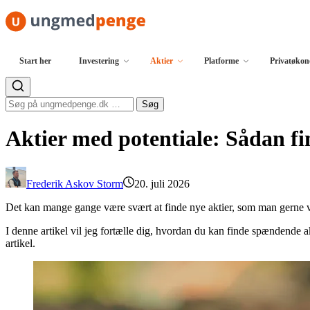
Spring til indhold
Start her
Investering
Aktier
Platforme
Privatøko
Søg efter:
Søg
Aktier med potentiale: Sådan f
Frederik Askov Storm
20. juli 2026
Det kan mange gange være svært at finde nye aktier, som man gerne vil
I denne artikel vil jeg fortælle dig, hvordan du kan finde spændende a
artikel.