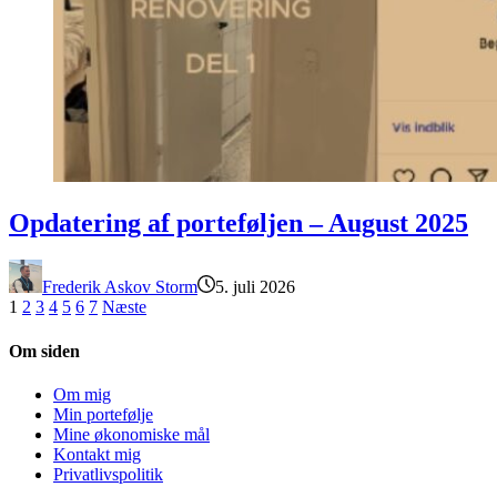
Opdatering af porteføljen – August 2025
Opdatering af porteføljen – August 2025
Frederik Askov Storm
5. juli 2026
1
2
3
4
5
6
7
Næste
Om siden
Om mig
Min portefølje
Mine økonomiske mål
Kontakt mig
Privatlivspolitik