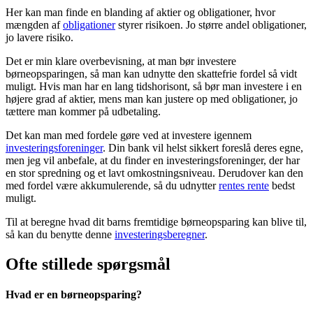
Her kan man finde en blanding af aktier og obligationer, hvor
mængden af
obligationer
styrer risikoen. Jo større andel obligationer,
jo lavere risiko.
Det er min klare overbevisning, at man bør investere
børneopsparingen, så man kan udnytte den skattefrie fordel så vidt
muligt. Hvis man har en lang tidshorisont, så bør man investere i en
højere grad af aktier, mens man kan justere op med obligationer, jo
tættere man kommer på udbetaling.
Det kan man med fordele gøre ved at investere igennem
investeringsforeninger
. Din bank vil helst sikkert foreslå deres egne,
men jeg vil anbefale, at du finder en investeringsforeninger, der har
en stor spredning og et lavt omkostningsniveau. Derudover kan den
med fordel være akkumulerende, så du udnytter
rentes rente
bedst
muligt.
Til at beregne hvad dit barns fremtidige børneopsparing kan blive til,
så kan du benytte denne
investeringsberegner
.
Ofte stillede spørgsmål
Hvad er en børneopsparing?