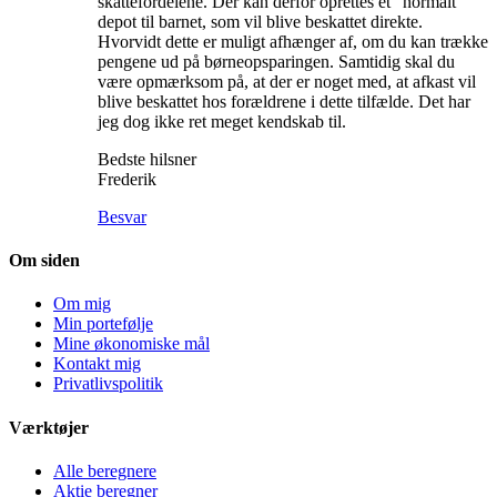
skattefordelene. Der kan derfor oprettes et “normalt”
depot til barnet, som vil blive beskattet direkte.
Hvorvidt dette er muligt afhænger af, om du kan trække
pengene ud på børneopsparingen. Samtidig skal du
være opmærksom på, at der er noget med, at afkast vil
blive beskattet hos forældrene i dette tilfælde. Det har
jeg dog ikke ret meget kendskab til.
Bedste hilsner
Frederik
Besvar
Om siden
Om mig
Min portefølje
Mine økonomiske mål
Kontakt mig
Privatlivspolitik
Værktøjer
Alle beregnere
Aktie beregner