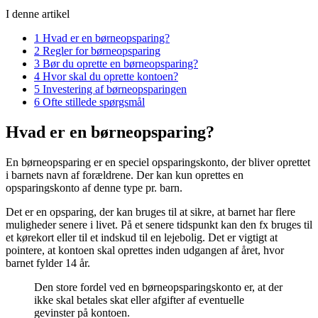
I denne artikel
1
Hvad er en børneopsparing?
2
Regler for børneopsparing
3
Bør du oprette en børneopsparing?
4
Hvor skal du oprette kontoen?
5
Investering af børneopsparingen
6
Ofte stillede spørgsmål
Hvad er en børneopsparing?
En børneopsparing er en speciel opsparingskonto, der bliver oprettet
i barnets navn af forældrene. Der kan kun oprettes en
opsparingskonto af denne type pr. barn.
Det er en opsparing, der kan bruges til at sikre, at barnet har flere
muligheder senere i livet. På et senere tidspunkt kan den fx bruges til
et kørekort eller til et indskud til en lejebolig. Det er vigtigt at
pointere, at kontoen skal oprettes inden udgangen af året, hvor
barnet fylder 14 år.
Den store fordel ved en børneopsparingskonto er, at der
ikke skal betales skat eller afgifter af eventuelle
gevinster på kontoen.