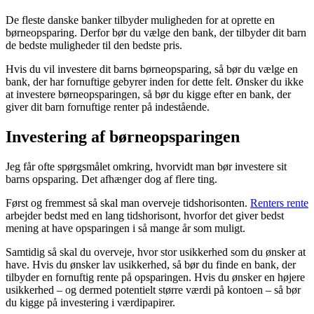
De fleste danske banker tilbyder muligheden for at oprette en
børneopsparing. Derfor bør du vælge den bank, der tilbyder dit barn
de bedste muligheder til den bedste pris.
Hvis du vil investere dit barns børneopsparing, så bør du vælge en
bank, der har fornuftige gebyrer inden for dette felt. Ønsker du ikke
at investere børneopsparingen, så bør du kigge efter en bank, der
giver dit barn fornuftige renter på indestående.
Investering af børneopsparingen
Jeg får ofte spørgsmålet omkring, hvorvidt man bør investere sit
barns opsparing. Det afhænger dog af flere ting.
Først og fremmest så skal man overveje tidshorisonten.
Renters rente
arbejder bedst med en lang tidshorisont, hvorfor det giver bedst
mening at have opsparingen i så mange år som muligt.
Samtidig så skal du overveje, hvor stor usikkerhed som du ønsker at
have. Hvis du ønsker lav usikkerhed, så bør du finde en bank, der
tilbyder en fornuftig rente på opsparingen. Hvis du ønsker en højere
usikkerhed – og dermed potentielt større værdi på kontoen – så bør
du kigge på investering i værdipapirer.