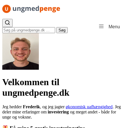
Spring til indhold
Menu
Søg efter:
Søg
Velkommen til
ungmedpenge.dk
Jeg hedder
Frederik
, og jeg jagter
økonomisk uafhængighed
. Jeg
deler mine erfaringer om
investering
og meget andet - både for
unge og voksne.