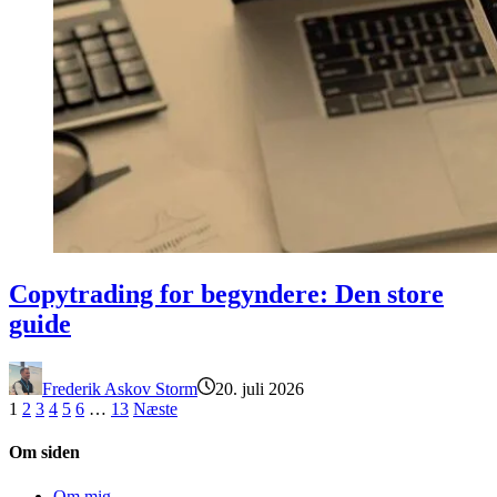
Copytrading for begyndere: Den store guide
Copytrading for begyndere: Den store
guide
Frederik Askov Storm
20. juli 2026
1
2
3
4
5
6
…
13
Næste
Om siden
Om mig