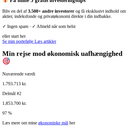
Få mine 5 gratis investeringstips
Bliv en del af
3.500+ andre investorer
og få eksklusivt indhold om
aktier, indeksfonde og privatøkonomi direkte i din indbakke.
✓ Ingen spam · ✓ Afmeld når som helst
eller start her
Se min portefølje
Læs artikler
Min rejse mod økonomisk uafhængighed
Nuværende værdi
1.793.713 kr.
Delmål #2
1.853.700 kr.
97 %
Læs mere om mine
økonomiske mål
her