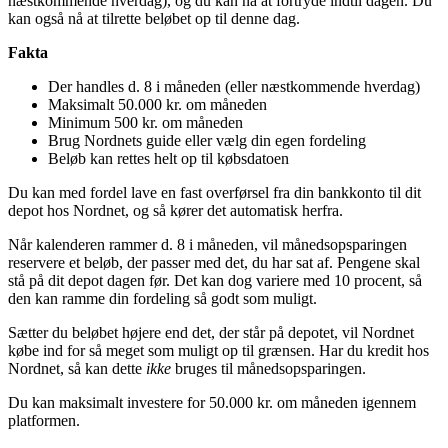
næstkommende hverdag), og du kan nå at fortryde indtil dagen. Du
kan også nå at tilrette beløbet op til denne dag.
Fakta
Der handles d. 8 i måneden (eller næstkommende hverdag)
Maksimalt 50.000 kr. om måneden
Minimum 500 kr. om måneden
Brug Nordnets guide eller vælg din egen fordeling
Beløb kan rettes helt op til købsdatoen
Du kan med fordel lave en fast overførsel fra din bankkonto til dit
depot hos Nordnet, og så kører det automatisk herfra.
Når kalenderen rammer d. 8 i måneden, vil månedsopsparingen
reservere et beløb, der passer med det, du har sat af. Pengene skal
stå på dit depot dagen før. Det kan dog variere med 10 procent, så
den kan ramme din fordeling så godt som muligt.
Sætter du beløbet højere end det, der står på depotet, vil Nordnet
købe ind for så meget som muligt op til grænsen. Har du kredit hos
Nordnet, så kan dette
ikke
bruges til månedsopsparingen.
Du kan maksimalt investere for 50.000 kr. om måneden igennem
platformen.