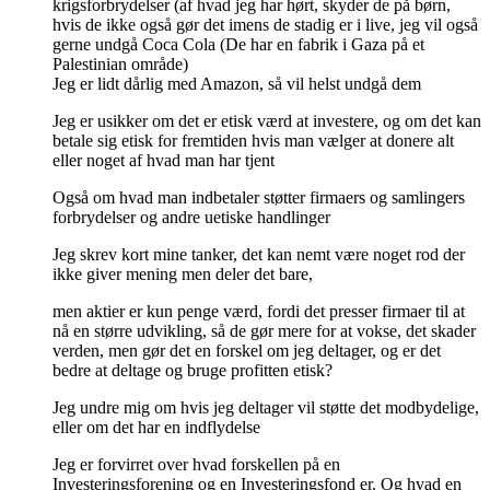
krigsforbrydelser (af hvad jeg har hørt, skyder de på børn,
hvis de ikke også gør det imens de stadig er i live, jeg vil også
gerne undgå Coca Cola (De har en fabrik i Gaza på et
Palestinian område)
Jeg er lidt dårlig med Amazon, så vil helst undgå dem
Jeg er usikker om det er etisk værd at investere, og om det kan
betale sig etisk for fremtiden hvis man vælger at donere alt
eller noget af hvad man har tjent
Også om hvad man indbetaler støtter firmaers og samlingers
forbrydelser og andre uetiske handlinger
Jeg skrev kort mine tanker, det kan nemt være noget rod der
ikke giver mening men deler det bare,
men aktier er kun penge værd, fordi det presser firmaer til at
nå en større udvikling, så de gør mere for at vokse, det skader
verden, men gør det en forskel om jeg deltager, og er det
bedre at deltage og bruge profitten etisk?
Jeg undre mig om hvis jeg deltager vil støtte det modbydelige,
eller om det har en indflydelse
Jeg er forvirret over hvad forskellen på en
Investeringsforening og en Investeringsfond er. Og hvad en