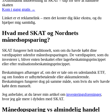
3
Automatisk indberetning til SKAT – slip for selv at håndtere
skatten
Kom i gang gratis →
Linket er et reklamelink – men det koster dig ikke ekstra, og du
hjælper mig samtidig.
Hvad med SKAT og Nordnets
månedsopsparing?
SKAT fungerer helt traditionelt, som om du havde købt dine
værdipapirer udenfor månedsopsparingen. De værdipapirer, som du
investerer i, bliver enten beskattet efter lagerbeskatningsprincippet
eller efter realisationsbeskatningsprincippet.
Beskatningen afhænger af, om der er tale om en udenlandsk ETF,
og om fonden er udbyttebetalende eller akkumulerende.
Beskatningen fungerer dog på samme måde, som hvis du selv havde
købt dem manuelt.
Jeg anbefaler, at du læser min artikel om
investeringsforeninger
,
hvor jeg går mere i dybden med SKAT.
Månedopsparing vs almindelig handel