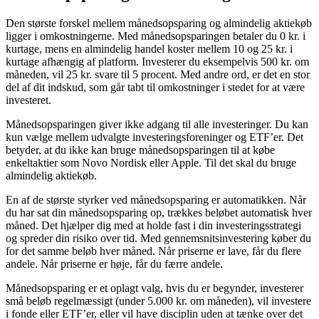
Den største forskel mellem månedsopsparing og almindelig aktiekøb
ligger i omkostningerne. Med månedsopsparingen betaler du 0 kr. i
kurtage, mens en almindelig handel koster mellem 10 og 25 kr. i
kurtage afhængig af platform. Investerer du eksempelvis 500 kr. om
måneden, vil 25 kr. svare til 5 procent. Med andre ord, er det en stor
del af dit indskud, som går tabt til omkostninger i stedet for at være
investeret.
Månedsopsparingen giver ikke adgang til alle investeringer. Du kan
kun vælge mellem udvalgte investeringsforeninger og ETF’er. Det
betyder, at du ikke kan bruge månedsopsparingen til at købe
enkeltaktier som Novo Nordisk eller Apple. Til det skal du bruge
almindelig aktiekøb.
En af de største styrker ved månedsopsparing er automatikken. Når
du har sat din månedsopsparing op, trækkes beløbet automatisk hver
måned. Det hjælper dig med at holde fast i din investeringsstrategi
og spreder din risiko over tid. Med gennemsnitsinvestering køber du
for det samme beløb hver måned. Når priserne er lave, får du flere
andele. Når priserne er høje, får du færre andele.
Månedsopsparing er et oplagt valg, hvis du er begynder, investerer
små beløb regelmæssigt (under 5.000 kr. om måneden), vil investere
i fonde eller ETF’er, eller vil have disciplin uden at tænke over det