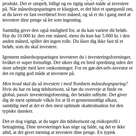
produkt. Det er simpelt, billigt og en rigtig smart måde at investere
på. Når månedsopsparingen er klargjort, er det blot et spørgsmål om,
at du laver en fast overførsel hver måned, og så er du i gang med at
investere dine penge så let som ingenting.
Samtidig giver den også mulighed for, at du kan variere dit beløb.
Har du 10.000 kr. den ene måned, mens du kun har 5.000 kr. i den
anden måned, spiller det ingen rolle. Du låser dig ikke fast til et
beløb, som du skal investere.
Igennem månedsopsparingen investerer du i investeringsforeninger,
hvilket er super fornuftigt. Det sikrer dig en bred spredning uden det
store arbejde med lave omkostninger. For en gør-det-selv-investor er
det en rigtig god måde at investere på.
Men hvad skal du så investere i med Nordnets månedsopsparing?
Hvis du har en lang tidshorisont, så bør du overveje at finde en
global, passiv investeringsforening, der betaler udbytte. Det giver
dig de mest optimale vilkår for at få et gennemsnitligt afkast,
samtidig med at det er den mest optimale skattesituation for den
typiske dansker.
Det er dog vigtigt, at du tager din tidshorisont og risikoprofil i
betragtning. Dine investeringer kan stige og falde, og det er ikke
altid, at det giver mening at investere dine penge. En typisk