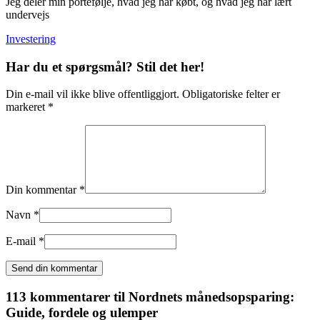
Jeg deler min portefølje, hvad jeg har købt, og hvad jeg har lært
undervejs
Investering
Har du et spørgsmål? Stil det her!
Din e-mail vil ikke blive offentliggjort. Obligatoriske felter er
markeret *
Din kommentar *
Navn *
E-mail *
113 kommentarer til
Nordnets månedsopsparing:
Guide, fordele og ulemper