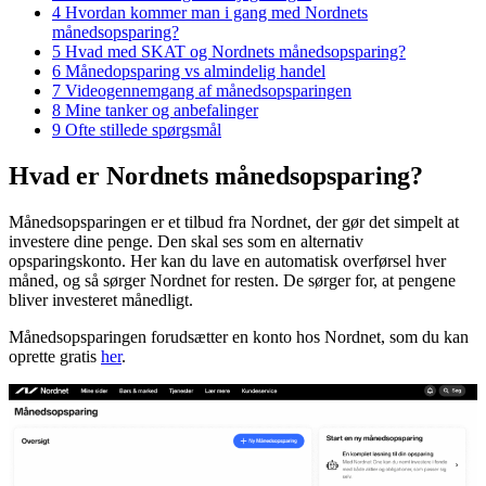
4
Hvordan kommer man i gang med Nordnets
månedsopsparing?
5
Hvad med SKAT og Nordnets månedsopsparing?
6
Månedopsparing vs almindelig handel
7
Videogennemgang af månedsopsparingen
8
Mine tanker og anbefalinger
9
Ofte stillede spørgsmål
Hvad er Nordnets månedsopsparing?
Månedsopsparingen er et tilbud fra Nordnet, der gør det simpelt at
investere dine penge. Den skal ses som en alternativ
opsparingskonto. Her kan du lave en automatisk overførsel hver
måned, og så sørger Nordnet for resten. De sørger for, at pengene
bliver investeret månedligt.
Månedsopsparingen forudsætter en konto hos Nordnet, som du kan
oprette gratis
her
.