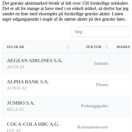
Det græske aktiemarked består af lidt over 150 forskellige selskaber.
Det er alt for mange at have med i en enkelt artikel, så derfor har jeg
samlet en liste med eksempler på forskellige græske aktier. Listen
tager udgangspunkt i nogle af de største aktier på den græske børs.
SELSKAB
SEKTOR
MARKE
AEGEAN AIRLINES S.A.
Industri
AEGN.AT
ALPHA BANK S.A.
Finans
ALPHA.AT
JUMBO S.A.
Forbrugsgoder
BELA.AT
COCA-COLA HBC A.G.
Konsumentvarer
EEE.AT