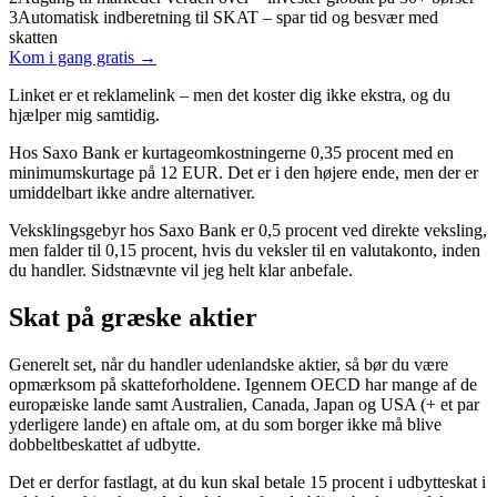
3
Automatisk indberetning til SKAT – spar tid og besvær med
skatten
Kom i gang gratis →
Linket er et reklamelink – men det koster dig ikke ekstra, og du
hjælper mig samtidig.
Hos Saxo Bank er kurtageomkostningerne 0,35 procent med en
minimumskurtage på 12 EUR. Det er i den højere ende, men der er
umiddelbart ikke andre alternativer.
Veksklingsgebyr hos Saxo Bank er 0,5 procent ved direkte veksling,
men falder til 0,15 procent, hvis du veksler til en valutakonto, inden
du handler. Sidstnævnte vil jeg helt klar anbefale.
Skat på græske aktier
Generelt set, når du handler udenlandske aktier, så bør du være
opmærksom på skatteforholdene. Igennem OECD har mange af de
europæiske lande samt Australien, Canada, Japan og USA (+ et par
yderligere lande) en aftale om, at du som borger ikke må blive
dobbeltbeskattet af udbytte.
Det er derfor fastlagt, at du kun skal betale 15 procent i udbytteskat i