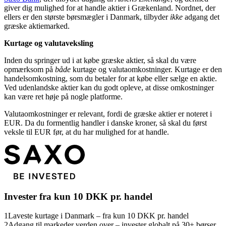
giver dig mulighed for at handle aktier i Grækenland. Nordnet, der
ellers er den største børsmægler i Danmark, tilbyder
ikke
adgang det
græske aktiemarked.
Kurtage og valutaveksling
Inden du springer ud i at købe græske aktier, så skal du være
opmærksom på
både
kurtage og valutaomkostninger. Kurtage er den
handelsomkostning, som du betaler for at købe eller sælge en aktie.
Ved udenlandske aktier kan du godt opleve, at disse omkostninger
kan være ret høje på nogle platforme.
Valutaomkostninger er relevant, fordi de græske aktier er noteret i
EUR. Da du formentlig handler i danske kroner, så skal du først
veksle til EUR før, at du har mulighed for at handle.
Invester fra kun 10 DKK pr. handel
1
Laveste kurtage i Danmark – fra kun 10 DKK pr. handel
2
Adgang til markeder verden over – invester globalt på 30+ børser