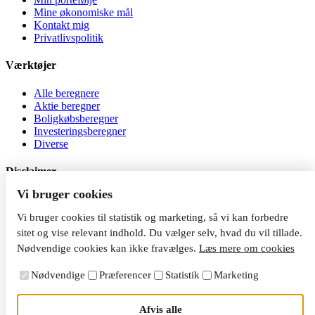
Mine økonomiske mål
Kontakt mig
Privatlivspolitik
Værktøjer
Alle beregnere
Aktie beregner
Boligkøbsberegner
Investeringsberegner
Diverse
Disclaimer
Vi bruger cookies
Al investering er behæftet med risiko. Jeg er ikke
investeringsrådgiver, og indholdet på siden må ikke betragtes som
Vi bruger cookies til statistik og marketing, så vi kan forbedre
investeringsrådgivning. Du kan tabe dine penge, når du investerer.
sitet og vise relevant indhold. Du vælger selv, hvad du vil tillade.
Nødvendige cookies kan ikke fravælges.
Læs mere om cookies
Nødvendige
Præferencer
Statistik
Marketing
Afvis alle