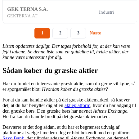
GEK TERNA S.A.
Industri
GEKTERNA.AT
1
2
3
Næste
Listen opdateres dagligt. Der tages forbehold for, at der kan være
fejl i tallene. Se denne liste som en guideline til, hvilke aktier, der
kunne være interessant for dig.
Sådan køber du græske aktier
Har du fundet en interessante græsk aktie, som du gerne vil købe, så
er spørgsmålet blot:
Hvordan køber du græske aktier?
For at du kan handle aktier på det græske aktiemarked, så kræver
det, at du har benytter dig af en
aktieplatform
, hvor du har adgang til
den græske børs. Den græske børs har navnet
Athens Exchange
.
Herfra kan du handle bredt på det græske aktiemarked.
Desværre er det dog sådan, at du har et begrænset udvalg af
platforme at vælge i mellem. Jeg er blot bekendt med en platform,
Saxo Bank
, der tilbyder adgang til
Athens Exchange
, og dermed