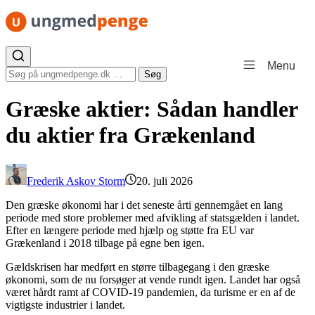
Spring til indhold
Menu
Søg efter:
Søg
Græske aktier: Sådan handler
du aktier fra Grækenland
Frederik Askov Storm
20. juli 2026
Den græske økonomi har i det seneste årti gennemgået en lang
periode med store problemer med afvikling af statsgælden i landet.
Efter en længere periode med hjælp og støtte fra EU var
Grækenland i 2018 tilbage på egne ben igen.
Gældskrisen har medført en større tilbagegang i den græske
økonomi, som de nu forsøger at vende rundt igen. Landet har også
været hårdt ramt af COVID-19 pandemien, da turisme er en af de
vigtigste industrier i landet.