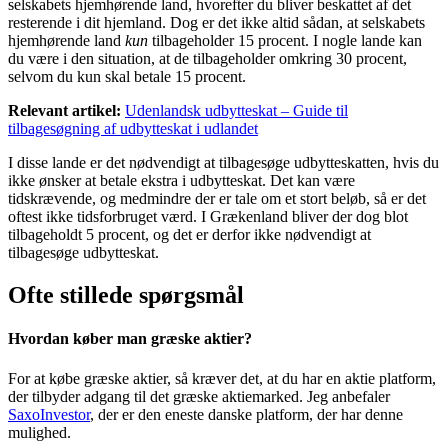
selskabets hjemhørende land, hvorefter du bliver beskattet af det
resterende i dit hjemland. Dog er det ikke altid sådan, at selskabets
hjemhørende land
kun
tilbageholder 15 procent. I nogle lande kan
du være i den situation, at de tilbageholder omkring 30 procent,
selvom du kun skal betale 15 procent.
Relevant artikel:
Udenlandsk udbytteskat – Guide til
tilbagesøgning af udbytteskat i udlandet
I disse lande er det nødvendigt at tilbagesøge udbytteskatten, hvis du
ikke ønsker at betale ekstra i udbytteskat. Det kan være
tidskrævende, og medmindre der er tale om et stort beløb, så er det
oftest ikke tidsforbruget værd. I Grækenland bliver der dog blot
tilbageholdt 5 procent, og det er derfor ikke nødvendigt at
tilbagesøge udbytteskat.
Ofte stillede spørgsmål
Hvordan køber man græske aktier?
For at købe græske aktier, så kræver det, at du har en aktie platform,
der tilbyder adgang til det græske aktiemarked. Jeg anbefaler
SaxoInvestor
, der er den eneste danske platform, der har denne
mulighed.