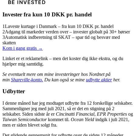
Invester fra kun 10 DKK pr. handel
1
Laveste kurtage i Danmark – fra kun 10 DKK pr. handel
2
Adgang til markeder verden over – invester globalt på 30+ børser
3
Automatisk indberetning til SKAT – spar tid og besvær med
skatten
Kom i gang gratis →
Linket er et reklamelink – men det koster dig ikke ekstra, og du
hjælper mig samtidig.
Se eventuelt mere om mine investeringer hos Nordnet på
min
Shareville-konto.
Du kan også se mine
udbytte aktier
her.
Udbytter
I denne måned har jeg modtaget udbytte fra 12 forskellige selskaber.
Sammenligner jeg med juli 2021, så er det en stigning på 2
selskaber. Siden sidste år er
Cincinatti Financial
,
EPR Properties
og
Taiwan Semiconductor
kommet til.
Ocean Yield
indgik i juli 2021,
men er siden blevet solgt fra.
Det glidende gennemsnit for udbytte over de sidste 12 måneder