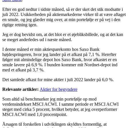
Efter en god nedtur i sidste måned, så er der sket det stik modsatte i
juli 2022. Usikkerheden på aktiemarkederne virker til at være aftaget
en smule, og jeg glæder mig over, at min portefølje er på vej i den
rigtige retning igen.
Jeg er dog bevidst om, at det blot er et øjebliksbillede, og at det kan
se meget anderledes ud i næste måned.
I denne måned er min aktiesparekonto hos Saxo Bank
højdespringeren, hvor jeg lander på et afkast på 7,1 %. Herefter
følger mit almindelige depot hos Saxo Bank, hvor afkastet er en
smule lavere på 6,9 %. I bunden kommer mit Nordnet-depot ind
med et afkast på 3,7 %.
Det samlede afkast for mine aktier i juli 2022 lander på 6,0 %.
Relevante artikler:
Aktier for begyndere
Som altid så benchmarker jeg min portefølje op mod
verdensindekset MSCI ACWI. I samme periode er MSCI ACWI
steget med cirka 5 procent, hvilket betyder, at jeg overperformer
MSCI ACWI med 1,0 procentpoint.
Årsagen til forskellen i udviklingen skyldtes formentlig, at