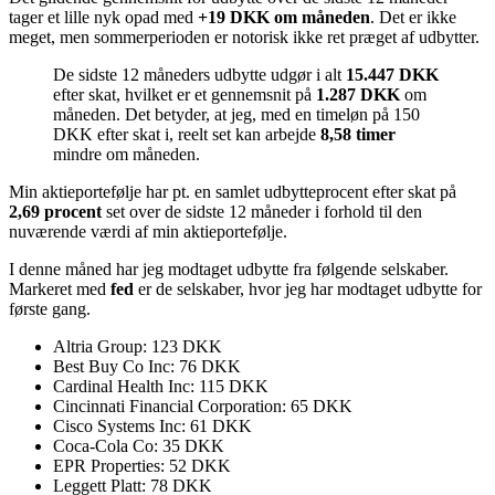
tager et lille nyk opad med
+19 DKK om måneden
. Det er ikke
meget, men sommerperioden er notorisk ikke ret præget af udbytter.
De sidste 12 måneders udbytte udgør i alt
15.447 DKK
efter skat, hvilket er et gennemsnit på
1.287 DKK
om
måneden. Det betyder, at jeg, med en timeløn på 150
DKK efter skat i, reelt set kan arbejde
8,58 timer
mindre om måneden.
Min aktieportefølje har pt. en samlet udbytteprocent efter skat på
2,69 procent
set over de sidste 12 måneder i forhold til den
nuværende værdi af min aktieportefølje.
I denne måned har jeg modtaget udbytte fra følgende selskaber.
Markeret med
fed
er de selskaber, hvor jeg har modtaget udbytte for
første gang.
Altria Group: 123 DKK
Best Buy Co Inc: 76 DKK
Cardinal Health Inc: 115 DKK
Cincinnati Financial Corporation: 65 DKK
Cisco Systems Inc: 61 DKK
Coca-Cola Co: 35 DKK
EPR Properties: 52 DKK
Leggett Platt: 78 DKK