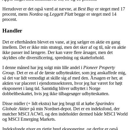
Herudover er det også værd at nævne, at
Best Buy
er steget med 17
procent, mens
Nordea
og
Leggett Platt
begge er steget med 14
procent.
Handler
Det er efterhånden blevet en vane, at jeg sælger en aktie en gang
imellem. Det er ikke min strategi, men det sker af og til, når en aktie
ikke passer ind længere. Der kan være flere årsager, men det
skyldtes ofte diversificering, spredning og skatteforhold.
I denne måned har jeg solgt min lille andel i
Pioneer Property
Group
. Det er en af de første udbytteaktier, som jeg anskaffede mig,
så det var lidt vemodigt at skille sig af med den. Årsagen er her, at
aktien var placeret i ejendomssektoren, hvor jeg har været for højt
eksponeret i lang tid. Samtidig bliver udbyttet i Norge
dobbeltbeskattet, hvis jeg ikke tilbagesøger udbytteskatten.
Disse midler (+ lidt ekstra) har jeg brugt til at købe
Sparindex
Globale Aktier
på min Nordnet-depot. Det er en indeksfond, der
matcher MSCI ACWI, og den indeholder dermed både MSCI World
og MSCI Emerging Markets.
Indeksfonde giver en rigtig bred eksponering, og derfor er også