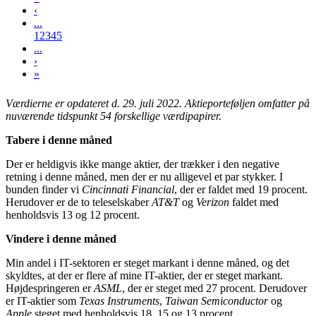
‹
...
1
2
3
4
5
...
›
»
Værdierne er opdateret d. 29. juli 2022.
Aktieporteføljen omfatter på
nuværende tidspunkt 54 forskellige værdipapirer.
Tabere i denne måned
Der er heldigvis ikke mange aktier, der trækker i den negative
retning i denne måned, men der er nu alligevel et par stykker. I
bunden finder vi
Cincinnati Financial
, der er faldet med 19 procent.
Herudover er de to teleselskaber
AT&T
og
Verizon
faldet med
henholdsvis 13 og 12 procent.
Vindere i denne måned
Min andel i IT-sektoren er steget markant i denne måned, og det
skyldtes, at der er flere af mine IT-aktier, der er steget markant.
Højdespringeren er
ASML
, der er steget med 27 procent. Derudover
er IT-aktier som
Texas Instruments
,
Taiwan Semiconductor
og
Apple
steget med henholdsvis 18, 15 og 13 procent.