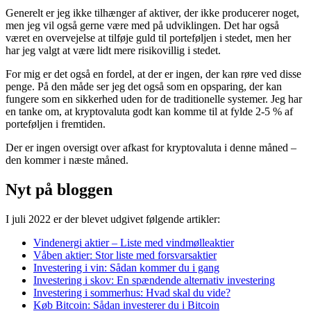
Generelt er jeg ikke tilhænger af aktiver, der ikke producerer noget,
men jeg vil også gerne være med på udviklingen. Det har også
været en overvejelse at tilføje guld til porteføljen i stedet, men her
har jeg valgt at være lidt mere risikovillig i stedet.
For mig er det også en fordel, at der er ingen, der kan røre ved disse
penge. På den måde ser jeg det også som en opsparing, der kan
fungere som en sikkerhed uden for de traditionelle systemer. Jeg har
en tanke om, at kryptovaluta godt kan komme til at fylde 2-5 % af
porteføljen i fremtiden.
Der er ingen oversigt over afkast for kryptovaluta i denne måned –
den kommer i næste måned.
Nyt på bloggen
I juli 2022 er der blevet udgivet følgende artikler:
Vindenergi aktier – Liste med vindmølleaktier
Våben aktier: Stor liste med forsvarsaktier
Investering i vin: Sådan kommer du i gang
Investering i skov: En spændende alternativ investering
Investering i sommerhus: Hvad skal du vide?
Køb Bitcoin: Sådan investerer du i Bitcoin