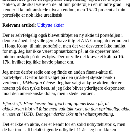
tanken, at de skal være en del af min portefølje i en mindre grad. Jeg
kender ikke mit ønskede niveau endnu, men 15-20 procent af min
portefølje er nok ikke urealistisk.
Relevant artikel:
Udbytte aktier
Der er selvfølgelig også blevet tilføjet en ny aktie til porteføljen i
denne måned. Jeg ville gerne have tilføjet AIA Group, der er noteret
i Hong Kong, til min portefølje, men det var desværre ikke muligt
for mig. Jeg har ikke været opmærksom på, at de opererer med
minimumskøb på deres børs. Derfor ville det kræve et køb på 16-
17k, hvilket jeg ikke havde planer om.
Jeg måtte derfor sadle om og finde en anden finans-aktie til
porteføljen. Derfor faldt valget på den (måske) største bank i
verdenen,
JPMorgan Chase
. Jeg har valgt at købe aktien, der er
noteret på den tyske børs, så jeg ikke bliver yderligere eksponeret
mod den amerikanske dollar, men i stedet euroen.
Efterskrift: Flere læsere har gjort mig opmærksom på, at
aktiekursen blot vil følge med valutakursen, da den oprindelige aktie
er noteret i USD. Det øger derfor ikke min valutaspredning.
Det er ikke en aktie, der er kendt for en solid udbyttehistorik, men
de har trods alt betalt stigende udbytte i 11 år. Jeg har ikke en