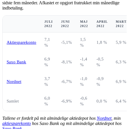
sidste fem måneder. Afkastet er opgjort fratrukket min månedlige
indbetaling.
JULI
JUNI
MAJ
APRIL
MARTS
2022
2022
2022
2022
2022
7,1
1,5
Aktiesparekonto
-5,1%
1,8 %
5,9 %
%
%
6,9
-1,4
-0,5
Saxo Bank
-8,1%
6,3 %
%
%
%
3,7
-1,0
-0,9
Nordnet
-6,7%
6,9 %
%
%
%
6,0
-0,6
Samlet
-6,9%
0,0 %
6,4 %
%
%
Tallene er fordelt på mit almindelige aktiedepot hos
Nordnet
, min
aktiesparekonto
hos Saxo Bank og mit almindelige aktiedepot hos
Saxo Bank
.