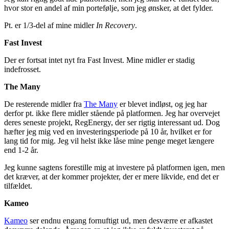
hvor stor en andel af min portefølje, som jeg ønsker, at det fylder.
Pt. er 1/3-del af mine midler
In Recovery
.
Fast Invest
Der er fortsat intet nyt fra Fast Invest. Mine midler er stadig
indefrosset.
The Many
De resterende midler fra
The Many
er blevet indløst, og jeg har
derfor pt. ikke flere midler stående på platformen. Jeg har overvejet
deres seneste projekt, RegEnergy, der ser rigtig interessant ud. Dog
hæfter jeg mig ved en investeringsperiode på 10 år, hvilket er for
lang tid for mig. Jeg vil helst ikke låse mine penge meget længere
end 1-2 år.
Jeg kunne sagtens forestille mig at investere på platformen igen, men
det kræver, at der kommer projekter, der er mere likvide, end det er
tilfældet.
Kameo
Kameo
ser endnu engang fornuftigt ud, men desværre er afkastet