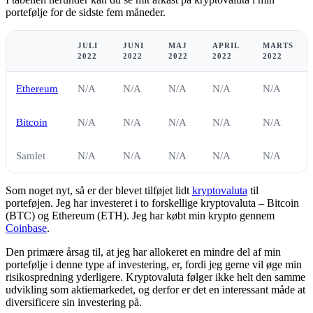
portefølje for de sidste fem måneder.
JULI
JUNI
MAJ
APRIL
MARTS
2022
2022
2022
2022
2022
Ethereum
N/A
N/A
N/A
N/A
N/A
Bitcoin
N/A
N/A
N/A
N/A
N/A
Samlet
N/A
N/A
N/A
N/A
N/A
Som noget nyt, så er der blevet tilføjet lidt
kryptovaluta
til
porteføjen. Jeg har investeret i to forskellige kryptovaluta – Bitcoin
(BTC) og Ethereum (ETH). Jeg har købt min krypto gennem
Coinbase
.
Den primære årsag til, at jeg har allokeret en mindre del af min
portefølje i denne type af investering, er, fordi jeg gerne vil øge min
risikospredning yderligere. Kryptovaluta følger ikke helt den samme
udvikling som aktiemarkedet, og derfor er det en interessant måde at
diversificere sin investering på.