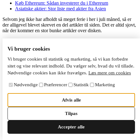
Køb Ethereum: Sådan investerer du i Ethereum
Asiatiske aktier: Stor liste med aktier fra Asien
Selvom jeg ikke har afholdt så meget ferie i her i juli måned, så er
der alligevel blevet skrevet en del artikler til siden. Det er altid sjovt,
når der kommer en stor bunke artikler over disken.
I denne måned har emnerne været lidt blandede, men med et ekstra
fokus på alternative investeringsmuligheder. Jeg har i lang tid været
Vi bruger cookies
eksponeret i crowdlending som en alternativ investering, men jeg er
også begyndt at kigge lidt bredere.
Vi bruger cookies til statistik og marketing, så vi kan forbedre
sitet og vise relevant indhold. Du vælger selv, hvad du vil tillade.
Denne nysgerrighed har medført, at jeg har undersøgt forskellige
Nødvendige cookies kan ikke fravælges.
Læs mere om cookies
emner, som har resulteret i ovenstående artikler.
Nødvendige
Præferencer
Statistik
Marketing
Som altid er jeg altid meget interesseret i feedback, så hvis du
oplever noget, der ikke fungerer, eller som
du mangler, så lad mig
endelig høre.
Afvis alle
Har du idéer eller forslag til nyt indhold, så skal du være meget
velkommen til at skrive det i en kommentar herunder eller fange mig
Tilpas
igennem
kontaktformularen
her.
Accepter alle
Personlig udvikling