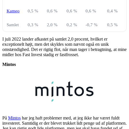
Kameo
0,5 %
0,6 %
0,6 %
0,6 %
0,4 %
Samlet
0,3 %
2,0 %
0,2 %
-0,7 %
0,5 %
I juli 2022 lander afkastet på samlet 2,0 procent, hvilket er
exceptionelt højt, men det skyldes som nævnt også en unik
omstændighed. Det er rigtig flot, når man tager i betragtning, at mine
midler hos Fast Invest stadig er fastfrosset.
Mintos
På
Mintos
har jeg haft problemer med, at jeg ikke har været fuldt
investeret. Samtidig er der blevet trukket lidt penge ud af platformen.
Jeg kan rigtig godt lide platformen, men jeg skal have fundet ud af,