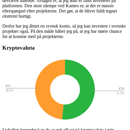
desværre dalende. Årsagen er, at jeg ikke er fuldt investeret på
platformen. Den store ulempe ved Kameo er, at der er massiv
efterspørgsel efter projekterne. Det gør, at de bliver fuldt tegnet
ekstremt
hurtigt.
Derfor har jeg åbnet en svensk konto, så jeg kan investere i svenske
projekter også. På den måde håber jeg på, at jeg har større chance
for at komme med på projekterne.
Kryptovaluta
I tabellen herunder kan du se mit afkast på kryptovaluta i min