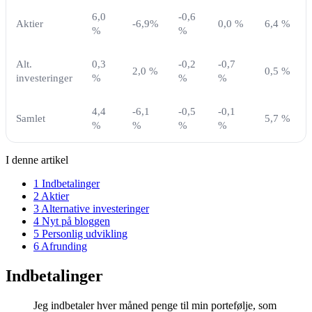
6,0
-0,6
Aktier
-6,9%
0,0 %
6,4 %
%
%
Alt.
0,3
-0,2
-0,7
2,0 %
0,5 %
investeringer
%
%
%
4,4
-6,1
-0,5
-0,1
Samlet
5,7 %
%
%
%
%
I denne artikel
1
Indbetalinger
2
Aktier
3
Alternative investeringer
4
Nyt på bloggen
5
Personlig udvikling
6
Afrunding
Indbetalinger
Jeg indbetaler hver måned penge til min portefølje, som