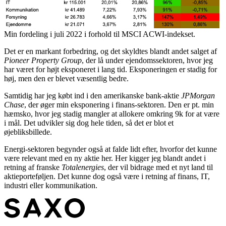
Min fordeling i juli 2022 i forhold til MSCI ACWI-indekset.
Det er en markant forbedring, og det skyldtes blandt andet salget af
Pioneer Property Group
, der lå under ejendomssektoren, hvor jeg
har været for højt eksponeret i lang tid. Eksponeringen er stadig for
høj, men den er blevet væsentlig bedre.
Samtidig har jeg købt ind i den amerikanske bank-aktie
JPMorgan
Chase
, der øger min eksponering i finans-sektoren. Den er pt. min
hæmsko, hvor jeg stadig mangler at allokere omkring 9k for at være
i mål. Det udvikler sig dog hele tiden, så det er blot et
øjebliksbillede.
Energi-sektoren begynder også at falde lidt efter, hvorfor det kunne
være relevant med en ny aktie her. Her kigger jeg blandt andet i
retning af franske
Totalenergies
, der vil bidrage med et nyt land til
aktieporteføljen. Det kunne dog også være i retning af finans, IT,
industri eller kommunikation.