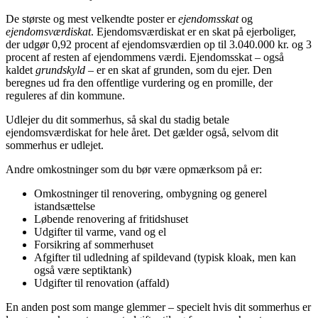
De største og mest velkendte poster er
ejendomsskat
og
ejendomsværdiskat
. Ejendomsværdiskat er en skat på ejerboliger,
der udgør 0,92 procent af ejendomsværdien op til 3.040.000 kr. og 3
procent af resten af ejendommens værdi. Ejendomsskat – også
kaldet
grundskyld
– er en skat af grunden, som du ejer. Den
beregnes ud fra den offentlige vurdering og en promille, der
reguleres af din kommune.
Udlejer du dit sommerhus, så skal du stadig betale
ejendomsværdiskat for hele året. Det gælder også, selvom dit
sommerhus er udlejet.
Andre omkostninger som du bør være opmærksom på er:
Omkostninger til renovering, ombygning og generel
istandsættelse
Løbende renovering af fritidshuset
Udgifter til varme, vand og el
Forsikring af sommerhuset
Afgifter til udledning af spildevand (typisk kloak, men kan
også være septiktank)
Udgifter til renovation (affald)
En anden post som mange glemmer – specielt hvis dit sommerhus er