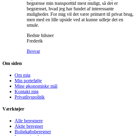
begrænse min transporttid mest muligt, så det er
begrænset, hvad jeg har fundet af interessante
muligheder. For mig vil det være primært til privat brug,
men med en lille upside ved at kunne udleje det en
smule.
Bedste hilsner
Frederik
Besvar
Om siden
Om mig
Min portefølje
Mine økonomiske mål
Kontakt mig
Privatlivspolitik
Værktøjer
Alle beregnere
Aktie beregner
Boligkøbsberegner