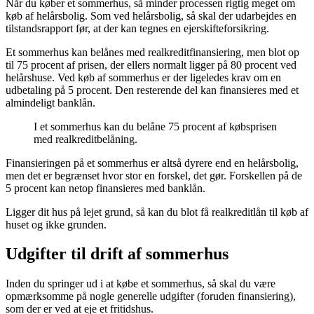
Når du køber et sommerhus, så minder processen rigtig meget om
køb af helårsbolig. Som ved helårsbolig, så skal der udarbejdes en
tilstandsrapport før, at der kan tegnes en ejerskifteforsikring.
Et sommerhus kan belånes med realkreditfinansiering, men blot op
til 75 procent af prisen, der ellers normalt ligger på 80 procent ved
helårshuse. Ved køb af sommerhus er der ligeledes krav om en
udbetaling på 5 procent. Den resterende del kan finansieres med et
almindeligt banklån.
I et sommerhus kan du belåne 75 procent af købsprisen
med realkreditbelåning.
Finansieringen på et sommerhus er altså dyrere end en helårsbolig,
men det er begrænset hvor stor en forskel, det gør. Forskellen på de
5 procent kan netop finansieres med banklån.
Ligger dit hus på lejet grund, så kan du blot få realkreditlån til køb af
huset og ikke grunden.
Udgifter til drift af sommerhus
Inden du springer ud i at købe et sommerhus, så skal du være
opmærksomme på nogle generelle udgifter (foruden finansiering),
som der er ved at eje et fritidshus.