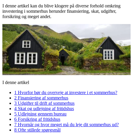
I denne artikel kan du blive klogere på diverse forhold omkring
investering i sommerhus herunder finansiering, skat, udgifter,
forsikring og meget andet.
I denne artikel
1
Hvorfor bør du overveje at investere i et sommerhus?
2
Finansiering af sommerhus
3
Udgifter til drift af sommerhus
4
Skat og udlejning af fritidshus
5
Udlejning gennem bureau
6
Forsikring af fritidshus
7
Hvornår og hvor meget må du leje dit sommerhus ud?
8
Ofte stillede spørgsmål