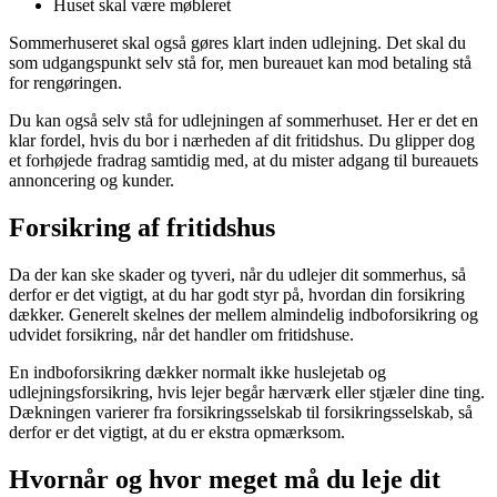
Huset skal være møbleret
Sommerhuseret skal også gøres klart inden udlejning. Det skal du
som udgangspunkt selv stå for, men bureauet kan mod betaling stå
for rengøringen.
Du kan også selv stå for udlejningen af sommerhuset. Her er det en
klar fordel, hvis du bor i nærheden af dit fritidshus. Du glipper dog
et forhøjede fradrag samtidig med, at du mister adgang til bureauets
annoncering og kunder.
Forsikring af fritidshus
Da der kan ske skader og tyveri, når du udlejer dit sommerhus, så
derfor er det vigtigt, at du har godt styr på, hvordan din forsikring
dækker. Generelt skelnes der mellem almindelig indboforsikring og
udvidet forsikring, når det handler om fritidshuse.
En indboforsikring dækker normalt ikke huslejetab og
udlejningsforsikring, hvis lejer begår hærværk eller stjæler dine ting.
Dækningen varierer fra forsikringsselskab til forsikringsselskab, så
derfor er det vigtigt, at du er ekstra opmærksom.
Hvornår og hvor meget må du leje dit