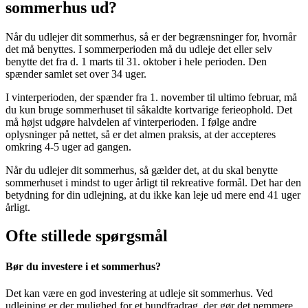
sommerhus ud?
Når du udlejer dit sommerhus, så er der begrænsninger for, hvornår
det må benyttes. I sommerperioden må du udleje det eller selv
benytte det fra d. 1 marts til 31. oktober i hele perioden. Den
spænder samlet set over 34 uger.
I vinterperioden, der spænder fra 1. november til ultimo februar, må
du kun bruge sommerhuset til såkaldte kortvarige ferieophold. Det
må højst udgøre halvdelen af vinterperioden. I følge andre
oplysninger på nettet, så er det almen praksis, at der accepteres
omkring 4-5 uger ad gangen.
Når du udlejer dit sommerhus, så gælder det, at du skal benytte
sommerhuset i mindst to uger årligt til rekreative formål. Det har den
betydning for din udlejning, at du ikke kan leje ud mere end 41 uger
årligt.
Ofte stillede spørgsmål
Bør du investere i et sommerhus?
Det kan være en god investering at udleje sit sommerhus. Ved
udlejning er der mulighed for et bundfradrag, der gør det nemmere