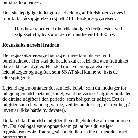
bundfradrag uanset.
Den skattepligtige indtægt for udledning af fritidshuset skrives i
rubrik 37 i årsopgørelsen og felt 218 i forskudsopgørelsen.
Har du selv benyttet din fritidsbolig, så fortjenesten ved
salg skattefri, hvis grunden er mindre end 1.400 m².
Regnskabsmæssigt fradrag
Det regnskabsmæssige fradrag er mere kompliceret end
bundfradraget. Her skal du betale skat af lejeindtægten fratrukket
dine faktiske udgifter. Her skal du lave en opgørelse over
lejeindtægter og udgifter, som SKAT skal kunne se, hvis de
efterspørger det.
Lejeindtægten omfatter det samlede beløb, som du modtager for
udlejningen inkl. betaling for el, vand og varme. Udgifter omfatter
de direkte udgifter i den periode, som boligen er udlejet. Det er
udgifter som el, vand og varme, vedligeholdelse og afskrivning på
inventar (ikke hårde hvidevarer).
Du kan ikke fratrække udgifter til vedligeholdelse af ejendommen
fra. Du skal også være opmærksom på, at hvis du vælger
regnskabsmæssigt fradrag, så kan du ikke skifte til metoden med
bundfradrag.