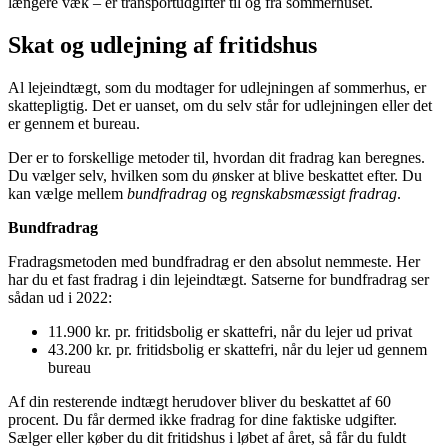
længere væk – er transportudgifter til og fra sommerhuset.
Skat og udlejning af fritidshus
Al lejeindtægt, som du modtager for udlejningen af sommerhus, er
skattepligtig. Det er uanset, om du selv står for udlejningen eller det
er gennem et bureau.
Der er to forskellige metoder til, hvordan dit fradrag kan beregnes.
Du vælger selv, hvilken som du ønsker at blive beskattet efter. Du
kan vælge mellem
bundfradrag
og
regnskabsmæssigt fradrag
.
Bundfradrag
Fradragsmetoden med bundfradrag er den absolut nemmeste. Her
har du et fast fradrag i din lejeindtægt. Satserne for bundfradrag ser
sådan ud i 2022:
11.900 kr. pr. fritidsbolig er skattefri, når du lejer ud privat
43.200 kr. pr. fritidsbolig er skattefri, når du lejer ud gennem
bureau
Af din resterende indtægt herudover bliver du beskattet af 60
procent. Du får dermed ikke fradrag for dine faktiske udgifter.
Sælger eller køber du dit fritidshus i løbet af året, så får du fuldt