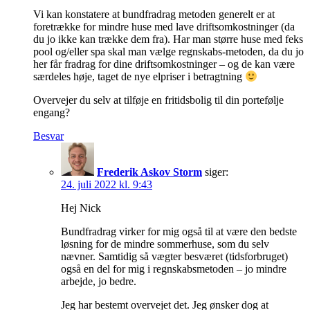
Vi kan konstatere at bundfradrag metoden generelt er at
foretrække for mindre huse med lave driftsomkostninger (da
du jo ikke kan trække dem fra). Har man større huse med feks
pool og/eller spa skal man vælge regnskabs-metoden, da du jo
her får fradrag for dine driftsomkostninger – og de kan være
særdeles høje, taget de nye elpriser i betragtning
Overvejer du selv at tilføje en fritidsbolig til din portefølje
engang?
Besvar
Frederik Askov Storm
siger:
24. juli 2022 kl. 9:43
Hej Nick
Bundfradrag virker for mig også til at være den bedste
løsning for de mindre sommerhuse, som du selv
nævner. Samtidig så vægter besværet (tidsforbruget)
også en del for mig i regnskabsmetoden – jo mindre
arbejde, jo bedre.
Jeg har bestemt overvejet det. Jeg ønsker dog at