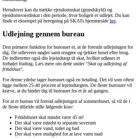
Herudover kan du trække ejendomsskat (grundskyld) og
ejendomsværdiskat i den periode, hvor boligen er udlejet. Du kan
finde et eksempel på beregning på SKATs hjemmeside
her
.
Udlejning gennem bureau
Den primære funktion for bureauet er, at de forestår udlejningen for
dig. De udleverer nøgler samt rengøre og tjekker huset efter brug.
De indberetter også din lejeindtægt til skat, hvilket udløser et
forhøjet fradrag. Læs mere om dette under “
Skat og udlejning af
fritidshus
“.
For denne ydelse tager bureauet også en betaling. Det vil som oftest
ligge mellem 25-40 procent af lejeindtægten. De fleste bureauer vil
kræve, at du binder dig til bureauet for et år ad gangen.
For at et bureau vil forestå udlejningen af sommerhuset, så vil de i
de fleste tilfælde stille følgende krav:
Fritidshuset skal mindst være 45 m²
Der skal være mindst to separate soverum
Der skal være vand, toilet og bad
Der skal være mulighed for at lave varm mad