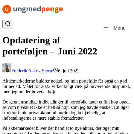
Spring til indhold
Menu
Opdatering af
porteføljen – Juni 2022
Frederik Askov Storm
6. juli 2022
Aktiemarkederne buldrer nedad, og min portefølje får også en god
tur nedad. Målet for 2022 virker langt væk på nuværende tidspunkt,
men jeg holder hovedet højt.
De gennemsnitlige indbetalinger til portefølje tager et fint hop opad,
selvom niveauet ikke er helt så højt, som jeg havde ønsket. En øget
struktur i min privatøkonomi burde dog behjælpelig, at
indbetalingerne er mere stabile fremadrettet.
På aktiemarkedet bliver der handlet to nye aktier, der øger min
spredning på landeniveau. Europa begynder stille og roligt at fylde