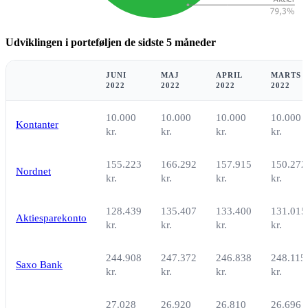
Udviklingen i porteføljen de sidste 5 måneder
JUNI
MAJ
APRIL
MARTS
2022
2022
2022
2022
10.000
10.000
10.000
10.000
Kontanter
kr.
kr.
kr.
kr.
155.223
166.292
157.915
150.272
Nordnet
kr.
kr.
kr.
kr.
128.439
135.407
133.400
131.015
Aktiesparekonto
kr.
kr.
kr.
kr.
244.908
247.372
246.838
248.115
Saxo Bank
kr.
kr.
kr.
kr.
27.028
26.920
26.810
26.696