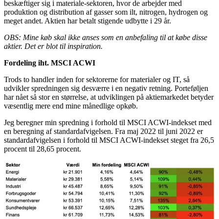
beskæftiger sig i materiale-sektoren, hvor de arbejder med
produktion og distribution af gasser som ilt, nitrogen, hydrogen og
meget andet. Aktien har betalt stigende udbytte i 29 år.
OBS: Mine køb skal ikke anses som en anbefaling til at købe disse
aktier. Det er blot til inspiration.
Fordeling iht. MSCI ACWI
Trods to handler inden for sektorerne for materialer og IT, så
udvikler spredningen sig desværre i en negativ retning. Porteføljen
har nået så stor en størrelse, at udviklingen på aktiemarkedet betyder
væsentlig mere end mine månedlige opkøb.
Jeg beregner min spredning i forhold til MSCI ACWI-indekset med
en beregning af standardafvigelsen. Fra maj 2022 til juni 2022 er
standardafvigelsen i forhold til MSCI ACWI-indekset steget fra 26,5
procent til 28,65 procent.