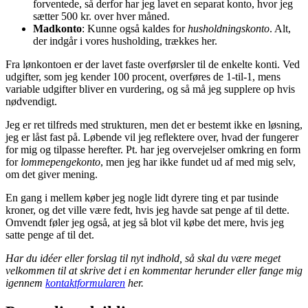
forventede, så derfor har jeg lavet en separat konto, hvor jeg
sætter 500 kr. over hver måned.
Madkonto
: Kunne også kaldes for
husholdningskonto
. Alt,
der indgår i vores husholding, trækkes her.
Fra lønkontoen er der lavet faste overførsler til de enkelte konti. Ved
udgifter, som jeg kender 100 procent, overføres de 1-til-1, mens
variable udgifter bliver en vurdering, og så må jeg supplere op hvis
nødvendigt.
Jeg er ret tilfreds med strukturen, men det er bestemt ikke en løsning,
jeg er låst fast på. Løbende vil jeg reflektere over, hvad der fungerer
for mig og tilpasse herefter. Pt. har jeg overvejelser omkring en form
for
lommepengekonto
, men jeg har ikke fundet ud af med mig selv,
om det giver mening.
En gang i mellem køber jeg nogle lidt dyrere ting et par tusinde
kroner, og det ville være fedt, hvis jeg havde sat penge af til dette.
Omvendt føler jeg også, at jeg så blot vil købe det mere, hvis jeg
satte penge af til det.
Har du idéer eller forslag til nyt indhold, så skal du være meget
velkommen til at skrive det i en kommentar herunder eller fange mig
igennem
kontaktformularen
her.