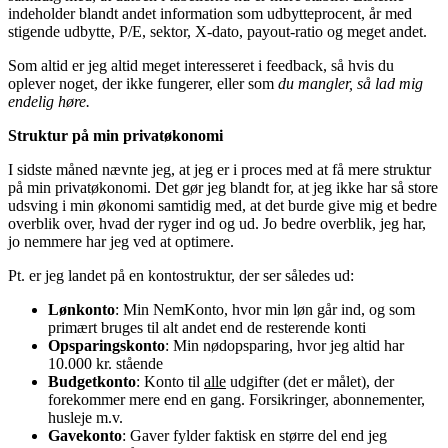
indeholder blandt andet information som udbytteprocent, år med
stigende udbytte, P/E, sektor, X-dato, payout-ratio og meget andet.
Som altid er jeg altid meget interesseret i feedback, så hvis du
oplever noget, der ikke fungerer, eller som
du mangler, så lad mig
endelig høre.
Struktur på min privatøkonomi
I sidste måned nævnte jeg, at jeg er i proces med at få mere struktur
på min privatøkonomi. Det gør jeg blandt for, at jeg ikke har så store
udsving i min økonomi samtidig med, at det burde give mig et bedre
overblik over, hvad der ryger ind og ud. Jo bedre overblik, jeg har,
jo nemmere har jeg ved at optimere.
Pt. er jeg landet på en kontostruktur, der ser således ud:
Lønkonto
: Min NemKonto, hvor min løn går ind, og som
primært bruges til alt andet end de resterende konti
Opsparingskonto
: Min nødopsparing, hvor jeg altid har
10.000 kr. stående
Budgetkonto
: Konto til
alle
udgifter (det er målet), der
forekommer mere end en gang. Forsikringer, abonnementer,
husleje m.v.
Gavekonto
: Gaver fylder faktisk en større del end jeg