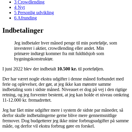
3
Crowdlending
4
Nyt
5
Personlig udvikling
6
Afrunding
Indbetalinger
Jeg indbetaler hver måned penge til min portefølje, som
investerer i aktier, crowdlending eller andet. Min
primære indtægt kommer fra mit fuldtidsjob som
bygningskonstruktør.
I juni 2022 blev der indbetalt
10.500 kr.
til porteføljen.
Der har været nogle ekstra udgifter i denne måned forbundet med
ferie og oplevelser, der gør, at jeg ikke kan mønstre samme
indbetaling som i sidste måned. Niveauet er dog på vej i den rigtige
retning, og jeg forventer bestemt, at jeg kan holde et niveau omkring
11-12.000 kr. fremadrettet.
Jeg har fået mine udgifter mere i system de sidste par måneder, så
derfor skulle indbetalingerne gerne blive mere gennemsnitlige
fremover. Dog budgetterer jeg ikke mine forbrugsudgifter på samme
måde, og derfor vil ekstra forbrug gøre en forskel.