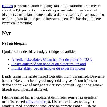
Kameo
performer endnu en gang stabilt, og platformen rammer et
afkast på 0,6 procent som de sidste par måneder. I næste måned
bliver et af mine lån tilbagebetalt, så der krydser jeg fingre for, at jeg
ret hurtigt kan få disse penge investeret igen. Det har dog tidligere
været en udfordring.
Nyt
Nyt på bloggen
I juni 2022 er der blevet udgivet følgende artikler:
Amerikanske aktier: Sådan handler du aktier fra USA
Finske aktier: Sådan handler du aktier fra Finland
Indiske aktier: Sådan handler du aktier fra Indien
Lande-temaet fra sidste måned fortsætter ind i juni måned. Desværre
har der ikke været helt lige så meget tid at give af som håbet, så
derfor er der ikke så mange artikler som normalt. Jeg er dog ganske
tilfreds med niveauet alligevel.
I denne måned har jeg opdateret den måde, som jeg præsenterer
mine lister med
udbytteaktier
på. Listerne er blevet redesignet
samtidig med, at datoen i tabellerne nu er mere stabile. Listerne