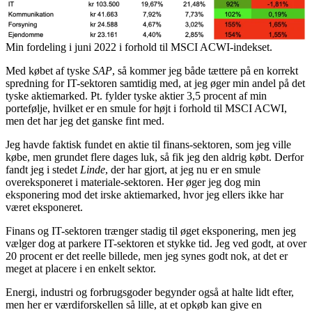
Min fordeling i juni 2022 i forhold til MSCI ACWI-indekset.
Med købet af tyske
SAP
, så kommer jeg både tættere på en korrekt
spredning for IT-sektoren samtidig med, at jeg øger min andel på det
tyske aktiemarked. Pt. fylder tyske aktier 3,5 procent af min
portefølje, hvilket er en smule for højt i forhold til MSCI ACWI,
men det har jeg det ganske fint med.
Jeg havde faktisk fundet en aktie til finans-sektoren, som jeg ville
købe, men grundet flere dages luk, så fik jeg den aldrig købt. Derfor
fandt jeg i stedet
Linde
, der har gjort, at jeg nu er en smule
overeksponeret i materiale-sektoren. Her øger jeg dog min
eksponering mod det irske aktiemarked, hvor jeg ellers ikke har
været eksponeret.
Finans og IT-sektoren trænger stadig til øget eksponering, men jeg
vælger dog at parkere IT-sektoren et stykke tid. Jeg ved godt, at over
20 procent er det reelle billede, men jeg synes godt nok, at det er
meget at placere i en enkelt sektor.
Energi, industri og forbrugsgoder begynder også at halte lidt efter,
men her er værdiforskellen så lille, at et opkøb kan give en