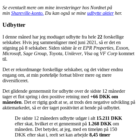
Se eventuelt mere om mine investeringer hos Nordnet på
min
Shareville-konto.
Du kan også se mine
udbytte aktier
her.
Udbytter
I denne måned har jeg modtaget udbytte fra hele
22
forskellige
selskaber. Hvis jeg sammenligner med juni 2021, så er det en
stigning på 8 selskaber. Siden sidste år er
EPR Properties
,
Exxon
,
Microsoft
,
Sage Group
,
Toyota
,
Unilever
,
Visa
og
VF Corp
kommet
til.
Det er rekordmange forskellige selskaber, og det vidner endnu
engang om, at min portefølje fortsat bliver mere og mere
diversificeret.
Det glidende gennemsnit for udbytte over de sidste 12 måneder
tager et flot spring i den positive retning med
+66 DKK om
måneden
. Det er rigtig godt at se, at trods den negative udvikling på
aktiemarkedet, så er der taget positivitet at hende på udbyttet.
De sidste 12 måneders udbytte udgør i alt
15.211 DKK
efter skat, hvilket er et gennemsnit på
1.268 DKK
om
måneden. Det betyder, at jeg, med en timeløn på 150
DKK efter skat i, reelt set kan arbejde
8,45 timer