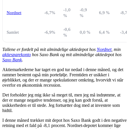
-1,0
-0,9
Nordnet
-6,7%
6,9 %
-8,7
%
%
-0,6
Samlet
-6,9%
0,0 %
6,4 %
-3,4
%
Tallene er fordelt på mit almindelige aktiedepot hos
Nordnet
, min
aktiesparekonto
hos Saxo Bank og mit almindelige aktiedepot hos
Saxo Bank
.
Aktiemarkederne har taget en god tur nedad i denne måned, og det
rammer bestemt også min portefølje. Fremtiden er usikker i
øjeblikket, og der er mange spekulationer omkring, hvorvidt vi står
overfor en økonomisk recession.
Det forholder jeg mig ikke så meget til, men jeg må indrømme, at
der er mange negative tendenser, og jeg kan godt forstå, at
usikkerheden er til stede. Jeg fortsætter dog med at investere som
hidtil.
I denne måned trækker mit depot hos Saxo Bank godt i den negative
retning med et fald på -8,1 procent. Nordnet-depotet kommer lige