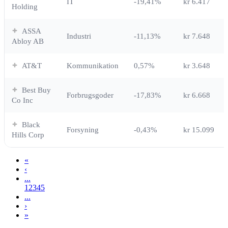
IT
-19,41%
kr 6.417
Holding
ASSA
Industri
-11,13%
kr 7.648
Abloy AB
AT&T
Kommunikation
0,57%
kr 3.648
Best Buy
Forbrugsgoder
-17,83%
kr 6.668
Co Inc
Black
Forsyning
-0,43%
kr 15.099
Hills Corp
«
‹
...
1
2
3
4
5
...
›
»