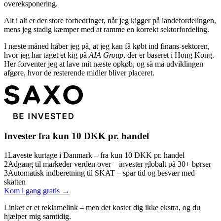
overeksponering.
Alt i alt er der store forbedringer, når jeg kigger på landefordelingen,
mens jeg stadig kæmper med at ramme en korrekt sektorfordeling.
I næste måned håber jeg på, at jeg kan få købt ind finans-sektoren,
hvor jeg har taget et kig på
AIA Group
, der er baseret i Hong Kong.
Her forventer jeg at lave mit næste opkøb, og så må udviklingen
afgøre, hvor de resterende midler bliver placeret.
Invester fra kun 10 DKK pr. handel
1
Laveste kurtage i Danmark – fra kun 10 DKK pr. handel
2
Adgang til markeder verden over – invester globalt på 30+ børser
3
Automatisk indberetning til SKAT – spar tid og besvær med
skatten
Kom i gang gratis →
Linket er et reklamelink – men det koster dig ikke ekstra, og du
hjælper mig samtidig.