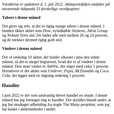
Værdierne er opdateret d. 1. juli 2022.
Aktieporteføljen omfatter på
nuværende tidspunkt 53 forskellige værdipapirer.
Tabere i denne måned
Det giver sig selv, at der er rigtig mange tabere i denne måned. I
bunden tikker aktier som
Dow
, nyindkøbte
Siemens
,
Altria Group
og
Nokian Tyres
ind. De falder alle med mellem 20 og 24 procent,
og de trækker dermed rigtig godt ned.
Vindere i denne måned
Der er omkring 10 aktier, der holder afkastet i plus den sidste
måned, så det er meget begrænset, hvad der er af vindere i denne
måned. Den store vinder er
AbbVie
, der stiger med cirka 5 procent.
Herudover er der aktier som
Unilever
,
Pepsi
,
McDonalds
og
Coca
Cola
, der ligger med en stigning omkring 1 procent.
Handler
I juni 2022 er der som sædvanlig blevet handlet en smule. I denne
måned har jeg foretaget mig to handler. Det skyldtes blandt andet, at
jeg har modtaget udbetaling fra nogle The Many-projekter, som jeg
har kastet i aktiemarkedet i stedet.