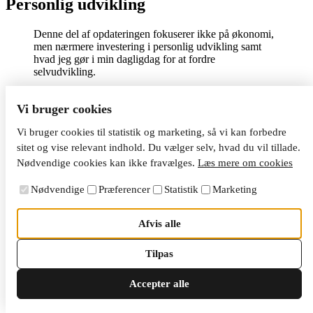
Personlig udvikling
Denne del af opdateringen fokuserer ikke på økonomi,
men nærmere investering i personlig udvikling samt
hvad jeg gør i min dagligdag for at fordre
selvudvikling.
Bøger
Vi bruger cookies
Læsning er en af mine faste daglige vaner. Jeg gad godt
Vi bruger cookies til statistik og marketing, så vi kan forbedre
finde tid til at læse mere end jeg gør nu, men jeg har
sitet og vise relevant indhold. Du vælger selv, hvad du vil tillade.
fundet et niveau på omkring 20 minutters daglig
Nødvendige cookies kan ikke fravælges.
Læs mere om cookies
læsning, som jeg har kunne implementere fast i min
dagligdag.
Nødvendige
Præferencer
Statistik
Marketing
I denne del af opdateringen deler jeg de bøger, som jeg
har læst i den forløbende måned, samt et kort resumé af,
Afvis alle
hvad bogen handler om, og hvad jeg synes om den.
Hyperfocus
Tilpas
“
Hyperfocus
” af Chris Bailey (
link
) er en produktivitetsbog, der
Accepter alle
omhandler fokus, og hvordan du arbejder mindre og opnår mere.
Bogen lærer dig, hvordan du kan arbejde koncentreret på en opgave
af gangen, og dermed blive mere effektiv.