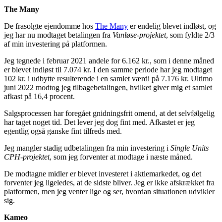
The Many
De frasolgte ejendomme hos
The Many
er endelig blevet indløst, og
jeg har nu modtaget betalingen fra
Vanløse-projektet
, som fyldte 2/3
af min investering på platformen.
Jeg tegnede i februar 2021 andele for 6.162 kr., som i denne måned
er blevet indløst til 7.074 kr. I den samme periode har jeg modtaget
102 kr. i udbytte resulterende i en samlet værdi på 7.176 kr. Ultimo
juni 2022 modtog jeg tilbagebetalingen, hvilket giver mig et samlet
afkast på 16,4 procent.
Salgsprocessen har foregået gnidningsfrit omend, at det selvfølgelig
har taget noget tid. Det lever jeg dog fint med. Afkastet er jeg
egentlig også ganske fint tilfreds med.
Jeg mangler stadig udbetalingen fra min investering i
Single Units
CPH-projektet
, som jeg forventer at modtage i næste måned.
De modtagne midler er blevet investeret i aktiemarkedet, og det
forventer jeg ligeledes, at de sidste bliver. Jeg er ikke afskrækket fra
platformen, men jeg venter lige og ser, hvordan situationen udvikler
sig.
Kameo