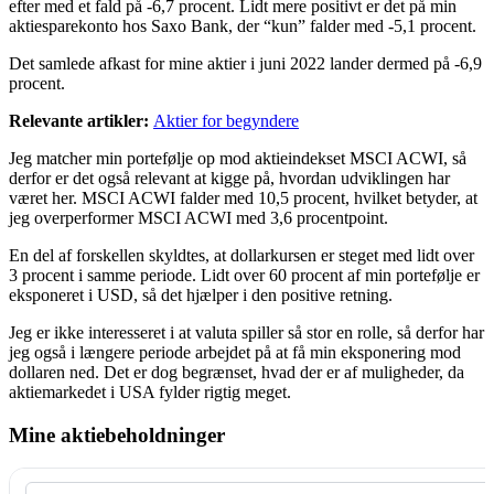
efter med et fald på -6,7 procent. Lidt mere positivt er det på min
aktiesparekonto hos Saxo Bank, der “kun” falder med -5,1 procent.
Det samlede afkast for mine aktier i juni 2022 lander dermed på -6,9
procent.
Relevante artikler:
Aktier for begyndere
Jeg matcher min portefølje op mod aktieindekset MSCI ACWI, så
derfor er det også relevant at kigge på, hvordan udviklingen har
været her. MSCI ACWI falder med 10,5 procent, hvilket betyder, at
jeg overperformer MSCI ACWI med 3,6 procentpoint.
En del af forskellen skyldtes, at dollarkursen er steget med lidt over
3 procent i samme periode. Lidt over 60 procent af min portefølje er
eksponeret i USD, så det hjælper i den positive retning.
Jeg er ikke interesseret i at valuta spiller så stor en rolle, så derfor har
jeg også i længere periode arbejdet på at få min eksponering mod
dollaren ned. Det er dog begrænset, hvad der er af muligheder, da
aktiemarkedet i USA fylder rigtig meget.
Mine aktiebeholdninger