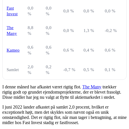
Fast
0,0
0,0
0,0 %
0,0 %
0,0 %
Invest
%
%
The
8,8
0,0
0,0 %
1,3 %
-0,2 %
Many
%
%
0,6
0,6
Kameo
0,6 %
0,4 %
0,6 %
%
%
2,0
0,2
Samlet
-0,7 %
0,5 %
0,1 %
%
%
I denne måned har afkastet været rigtig flot.
The Many
trækker
rigtig godt op grundet ejendomsprojekterne, der er blevet frasolgt.
Disse midler har jeg nu valgt at flytte til aktiemarkedet i stedet.
I juni 2022 lander afkastet på samlet 2,0 procent, hvilket er
exceptionelt højt, men det skyldes som nævnt også en unik
omstændighed. Det er rigtig flot, når man tager i betragtning, at mine
midler hos Fast Invest stadig er fastfrosset.