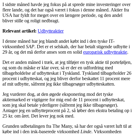
I sidste måned havde jeg fokus på at sprede mine investeringer over
flere lande, og det har også været i fokus i denne måned. Aktier fra
USA har fyldt for meget over en længere periode, og den andel
bliver stille og roligt nedbragt.
Relevant artikel:
Udbytteaktier
I denne måned har jeg blandt andet købt ind i den tyske IT-
virksomhed
SAP
. Det er et selskab, der har betalt stigende udbytte i
29 år, og det må derfor anses som en solid
europæisk udbytteaktie
.
Det er anden måned i træk, at jeg tilføjer en tysk aktie til porteføljen,
og som du måske er klar over, så er der en udfordring med
tilbageholdelse af udbytteskat i Tyskland. Tyskland tilbageholder 26
procent i udbytteskat, og jeg bliver derfor beskattet 11 procent mere
af mit udbytte, såfremt jeg ikke tilbagesøger udbytteskatten.
Jeg vurderer dog, at den øgede eksponering mod det tyske
aktiemarked er vigtigere for mig end de 11 procent i udbytteskat,
som jeg skal betale yderligere (såfremt jeg ikke tilbagesøger).
Antager jeg en udbytteprocent på 2, så løber den ekstra betaling op i
25 kr. om året. Det lever jeg nok med.
Grunden udbetalingen fra The Many, så har der også været luft til at
købe ind i den irsk-baserede virksomhed
Linde
. Virksomheden