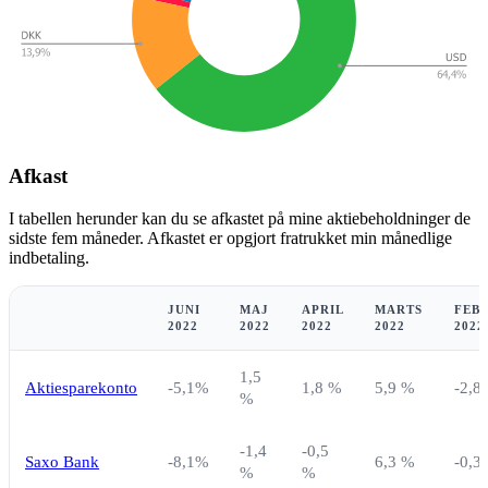
Afkast
I tabellen herunder kan du se afkastet på mine aktiebeholdninger de
sidste fem måneder. Afkastet er opgjort fratrukket min månedlige
indbetaling.
JUNI
MAJ
APRIL
MARTS
FEB
2022
2022
2022
2022
2022
1,5
Aktiesparekonto
-5,1%
1,8 %
5,9 %
-2,8
%
-1,4
-0,5
Saxo Bank
-8,1%
6,3 %
-0,3
%
%