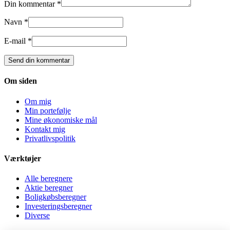
Din kommentar *
Navn *
E-mail *
Om siden
Om mig
Min portefølje
Mine økonomiske mål
Kontakt mig
Privatlivspolitik
Værktøjer
Alle beregnere
Aktie beregner
Boligkøbsberegner
Investeringsberegner
Diverse