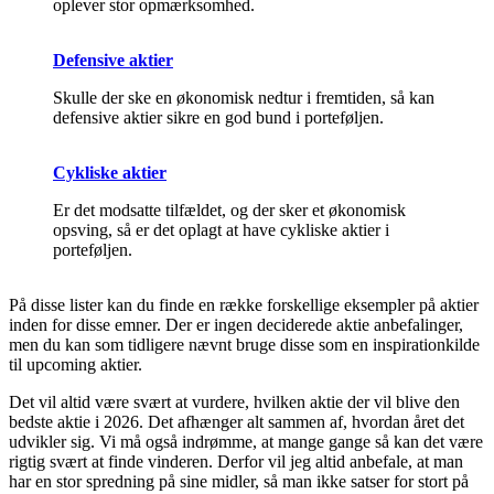
oplever stor opmærksomhed.
Defensive aktier
Skulle der ske en økonomisk nedtur i fremtiden, så kan
defensive aktier sikre en god bund i porteføljen.
Cykliske aktie
r
Er det modsatte tilfældet, og der sker et økonomisk
opsving, så er det oplagt at have cykliske aktier i
porteføljen.
På disse lister kan du finde en række forskellige eksempler på aktier
inden for disse emner. Der er ingen deciderede aktie anbefalinger,
men du kan som tidligere nævnt bruge disse som en inspirationkilde
til upcoming aktier.
Det vil altid være svært at vurdere, hvilken aktie der vil blive den
bedste aktie i 2026. Det afhænger alt sammen af, hvordan året det
udvikler sig. Vi må også indrømme, at mange gange så kan det være
rigtig svært at finde vinderen. Derfor vil jeg altid anbefale, at man
har en stor spredning på sine midler, så man ikke satser for stort på