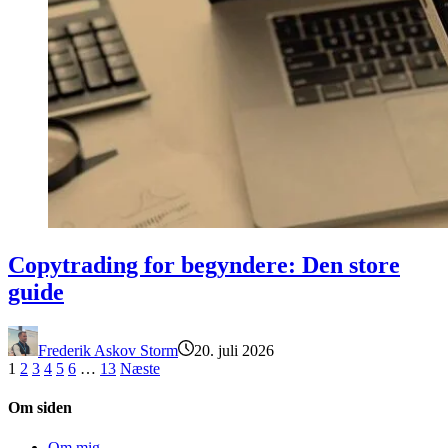
Copytrading for begyndere: Den store guide
Copytrading for begyndere: Den store
guide
Frederik Askov Storm
20. juli 2026
1
2
3
4
5
6
…
13
Næste
Om siden
Om mig