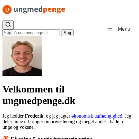
Spring til indhold
Menu
Søg efter:
Søg
Velkommen til
ungmedpenge.dk
Jeg hedder
Frederik
, og jeg jagter
økonomisk uafhængighed
. Jeg
deler mine erfaringer om
investering
og meget andet - både for
unge og voksne.