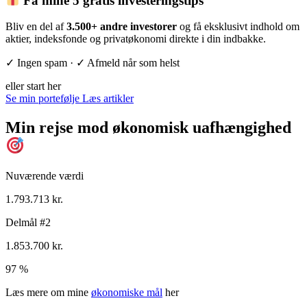
Få mine 5 gratis investeringstips
Bliv en del af
3.500+ andre investorer
og få eksklusivt indhold om
aktier, indeksfonde og privatøkonomi direkte i din indbakke.
✓ Ingen spam · ✓ Afmeld når som helst
eller start her
Se min portefølje
Læs artikler
Min rejse mod økonomisk uafhængighed
Nuværende værdi
1.793.713 kr.
Delmål #2
1.853.700 kr.
97 %
Læs mere om mine
økonomiske mål
her