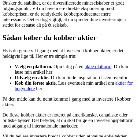
Ønsker du stabilitet, er de diversificerede mineselskaber et godt
udgangspunkt. Vil du have mere direkte eksponering mod
kobberprisen, er de rendyrkede kobberproducenter mere
interessante. Det er dog vigtigt, at du spreder dine investeringer i
stedet for at satse alt på ét selskab.
Sådan køber du kobber aktier
Hvis du gerne vil i gang med at investere i kobber aktier, er det
heldigvis lige til. Her er tre simple trin:
Vælg en platform.
Opret dig på en
aktie platform
. Du kan
læse min artikel her
Udvælg en aktie.
Du kan finde inspiration i listen ovenfor
Køb din første aktie.
Læs eventuelt min artikel om
aktier for
begyndere
her
På den måde kan du nemt komme i gang med at investere i kobber
aktier.
De fleste kobber aktier er noteret på amerikanske, canadiske eller
britiske børser. Det betyder, at du skal bruge en investeringsplatform
med adgang til internationale markeder.
Vil du hellere investere bredt i kobber uden at vælge enkeltaktier,