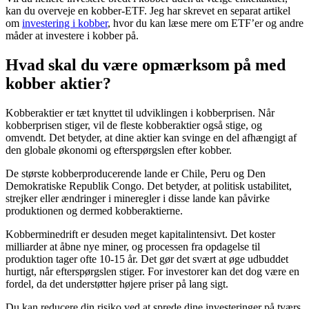
kan du overveje en kobber-ETF. Jeg har skrevet en separat artikel
om
investering i kobber
, hvor du kan læse mere om ETF’er og andre
måder at investere i kobber på.
Hvad skal du være opmærksom på med
kobber aktier?
Kobberaktier er tæt knyttet til udviklingen i kobberprisen. Når
kobberprisen stiger, vil de fleste kobberaktier også stige, og
omvendt. Det betyder, at dine aktier kan svinge en del afhængigt af
den globale økonomi og efterspørgslen efter kobber.
De største kobberproducerende lande er Chile, Peru og Den
Demokratiske Republik Congo. Det betyder, at politisk ustabilitet,
strejker eller ændringer i mineregler i disse lande kan påvirke
produktionen og dermed kobberaktierne.
Kobberminedrift er desuden meget kapitalintensivt. Det koster
milliarder at åbne nye miner, og processen fra opdagelse til
produktion tager ofte 10-15 år. Det gør det svært at øge udbuddet
hurtigt, når efterspørgslen stiger. For investorer kan det dog være en
fordel, da det understøtter højere priser på lang sigt.
Du kan reducere din risiko ved at sprede dine investeringer på tværs