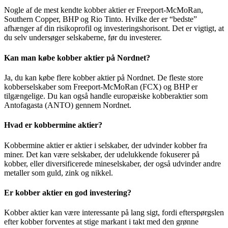
Nogle af de mest kendte kobber aktier er Freeport-McMoRan,
Southern Copper, BHP og Rio Tinto. Hvilke der er “bedste”
afhænger af din risikoprofil og investeringshorisont. Det er vigtigt, at
du selv undersøger selskaberne, før du investerer.
Kan man købe kobber aktier på Nordnet?
Ja, du kan købe flere kobber aktier på Nordnet. De fleste store
kobberselskaber som Freeport-McMoRan (FCX) og BHP er
tilgængelige. Du kan også handle europæiske kobberaktier som
Antofagasta (ANTO) gennem Nordnet.
Hvad er kobbermine aktier?
Kobbermine aktier er aktier i selskaber, der udvinder kobber fra
miner. Det kan være selskaber, der udelukkende fokuserer på
kobber, eller diversificerede mineselskaber, der også udvinder andre
metaller som guld, zink og nikkel.
Er kobber aktier en god investering?
Kobber aktier kan være interessante på lang sigt, fordi efterspørgslen
efter kobber forventes at stige markant i takt med den grønne