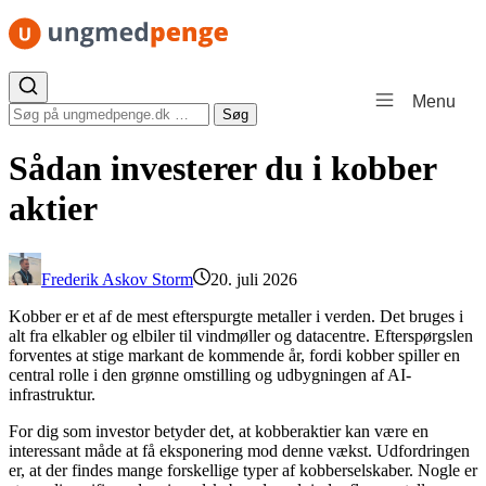
Spring til indhold
Menu
Søg efter:
Søg
Sådan investerer du i kobber
aktier
Frederik Askov Storm
20. juli 2026
Kobber er et af de mest efterspurgte metaller i verden. Det bruges i
alt fra elkabler og elbiler til vindmøller og datacentre. Efterspørgslen
forventes at stige markant de kommende år, fordi kobber spiller en
central rolle i den grønne omstilling og udbygningen af AI-
infrastruktur.
For dig som investor betyder det, at kobberaktier kan være en
interessant måde at få eksponering mod denne vækst. Udfordringen
er, at der findes mange forskellige typer af kobberselskaber. Nogle er