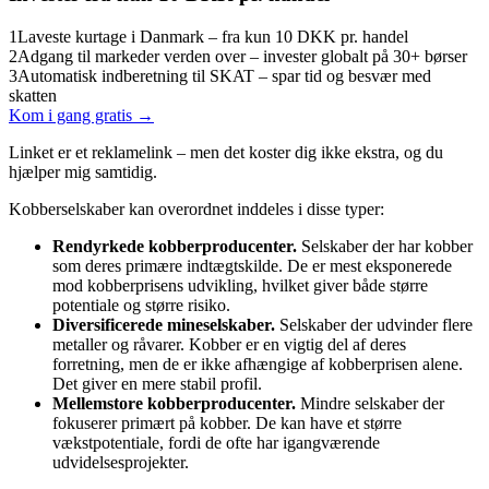
1
Laveste kurtage i Danmark – fra kun 10 DKK pr. handel
2
Adgang til markeder verden over – invester globalt på 30+ børser
3
Automatisk indberetning til SKAT – spar tid og besvær med
skatten
Kom i gang gratis →
Linket er et reklamelink – men det koster dig ikke ekstra, og du
hjælper mig samtidig.
Kobberselskaber kan overordnet inddeles i disse typer:
Rendyrkede kobberproducenter.
Selskaber der har kobber
som deres primære indtægtskilde. De er mest eksponerede
mod kobberprisens udvikling, hvilket giver både større
potentiale og større risiko.
Diversificerede mineselskaber.
Selskaber der udvinder flere
metaller og råvarer. Kobber er en vigtig del af deres
forretning, men de er ikke afhængige af kobberprisen alene.
Det giver en mere stabil profil.
Mellemstore kobberproducenter.
Mindre selskaber der
fokuserer primært på kobber. De kan have et større
vækstpotentiale, fordi de ofte har igangværende
udvidelsesprojekter.