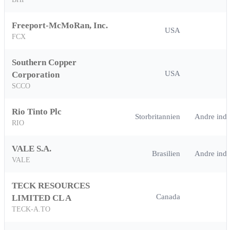
Freeport-McMoRan, Inc.
USA
FCX
Southern Copper
USA
Corporation
SCCO
Rio Tinto Plc
Storbritannien
Andre indus
RIO
VALE S.A.
Brasilien
Andre indus
VALE
TECK RESOURCES
Canada
LIMITED CL A
TECK-A.TO