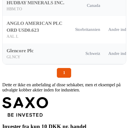
HUDBAY MINERALS INC.
Canada
HBM.TO
ANGLO AMERICAN PLC
Storbritannien
Andre indus
ORD USD0.623
AAL.L
Glencore Plc
Schweiz
Andre indus
GLNCY
1
Dette er ikke en anbefaling af disse selskaber, men et eksempel på
udvalgte kobber aktier inden for industrien.
Invester fra kun 10 DKK pr. handel