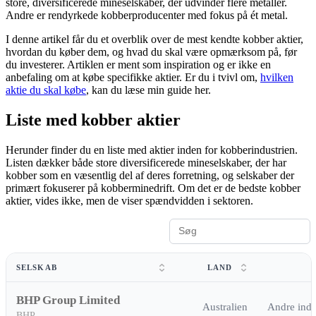
store, diversificerede mineselskaber, der udvinder flere metaller.
Andre er rendyrkede kobberproducenter med fokus på ét metal.
I denne artikel får du et overblik over de mest kendte kobber aktier,
hvordan du køber dem, og hvad du skal være opmærksom på, før
du investerer. Artiklen er ment som inspiration og er ikke en
anbefaling om at købe specifikke aktier. Er du i tvivl om,
hvilken
aktie du skal købe
, kan du læse min guide her.
Liste med kobber aktier
Herunder finder du en liste med aktier inden for kobberindustrien.
Listen dækker både store diversificerede mineselskaber, der har
kobber som en væsentlig del af deres forretning, og selskaber der
primært fokuserer på kobberminedrift. Om det er de bedste kobber
aktier, vides ikke, men de viser spændvidden i sektoren.
SELSKAB
LAND
BHP Group Limited
Australien
Andre indus
BHP