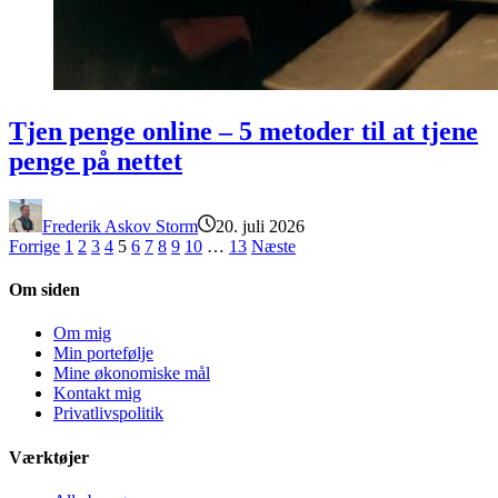
Tjen penge online – 5 metoder til at tjene penge på nettet
Tjen penge online – 5 metoder til at tjene
penge på nettet
Frederik Askov Storm
20. juli 2026
Forrige
1
2
3
4
5
6
7
8
9
10
…
13
Næste
Om siden
Om mig
Min portefølje
Mine økonomiske mål
Kontakt mig
Privatlivspolitik
Værktøjer