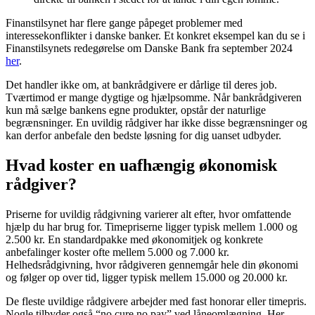
Finanstilsynet har flere gange påpeget problemer med
interessekonflikter i danske banker. Et konkret eksempel kan du se i
Finanstilsynets redegørelse om Danske Bank fra september 2024
her
.
Det handler ikke om, at bankrådgivere er dårlige til deres job.
Tværtimod er mange dygtige og hjælpsomme. Når bankrådgiveren
kun må sælge bankens egne produkter, opstår der naturlige
begrænsninger. En uvildig rådgiver har ikke disse begrænsninger og
kan derfor anbefale den bedste løsning for dig uanset udbyder.
Hvad koster en uafhængig økonomisk
rådgiver?
Priserne for uvildig rådgivning varierer alt efter, hvor omfattende
hjælp du har brug for. Timepriserne ligger typisk mellem 1.000 og
2.500 kr. En standardpakke med økonomitjek og konkrete
anbefalinger koster ofte mellem 5.000 og 7.000 kr.
Helhedsrådgivning, hvor rådgiveren gennemgår hele din økonomi
og følger op over tid, ligger typisk mellem 15.000 og 20.000 kr.
De fleste uvildige rådgivere arbejder med fast honorar eller timepris.
Nogle tilbyder også “no cure no pay” ved låneomlægning. Her