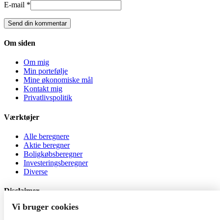
E-mail *
Om siden
Om mig
Min portefølje
Mine økonomiske mål
Kontakt mig
Privatlivspolitik
Værktøjer
Alle beregnere
Aktie beregner
Boligkøbsberegner
Investeringsberegner
Diverse
Disclaimer
Vi bruger cookies
Al investering er behæftet med risiko. Jeg er ikke
investeringsrådgiver, og indholdet på siden må ikke betragtes som