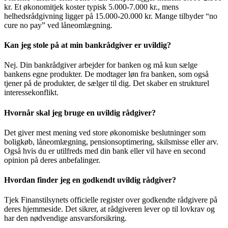
kr. Et økonomitjek koster typisk 5.000-7.000 kr., mens
helhedsrådgivning ligger på 15.000-20.000 kr. Mange tilbyder “no
cure no pay” ved låneomlægning.
Kan jeg stole på at min bankrådgiver er uvildig?
Nej. Din bankrådgiver arbejder for banken og må kun sælge
bankens egne produkter. De modtager løn fra banken, som også
tjener på de produkter, de sælger til dig. Det skaber en strukturel
interessekonflikt.
Hvornår skal jeg bruge en uvildig rådgiver?
Det giver mest mening ved store økonomiske beslutninger som
boligkøb, låneomlægning, pensionsoptimering, skilsmisse eller arv.
Også hvis du er utilfreds med din bank eller vil have en second
opinion på deres anbefalinger.
Hvordan finder jeg en godkendt uvildig rådgiver?
Tjek Finanstilsynets officielle register over godkendte rådgivere på
deres hjemmeside. Det sikrer, at rådgiveren lever op til lovkrav og
har den nødvendige ansvarsforsikring.