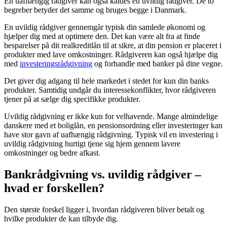
En uafhængig rådgiver kan også kaldes en uvildig rådgiver. De to
begreber betyder det samme og bruges begge i Danmark.
En uvildig rådgiver gennemgår typisk din samlede økonomi og
hjælper dig med at optimere den. Det kan være alt fra at finde
besparelser på dit realkreditlån til at sikre, at din pension er placeret i
produkter med lave omkostninger. Rådgiveren kan også hjælpe dig
med
investeringsrådgivning
og forhandle med banker på dine vegne.
Det giver dig adgang til hele markedet i stedet for kun din banks
produkter. Samtidig undgår du interessekonflikter, hvor rådgiveren
tjener på at sælge dig specifikke produkter.
Uvildig rådgivning er ikke kun for velhavende. Mange almindelige
danskere med et boliglån, en pensionsordning eller investeringer kan
have stor gavn af uafhængig rådgivning. Typisk vil en investering i
uvildig rådgivning hurtigt tjene sig hjem gennem lavere
omkostninger og bedre afkast.
Bankrådgivning vs. uvildig rådgiver –
hvad er forskellen?
Den største forskel ligger i, hvordan rådgiveren bliver betalt og
hvilke produkter de kan tilbyde dig.