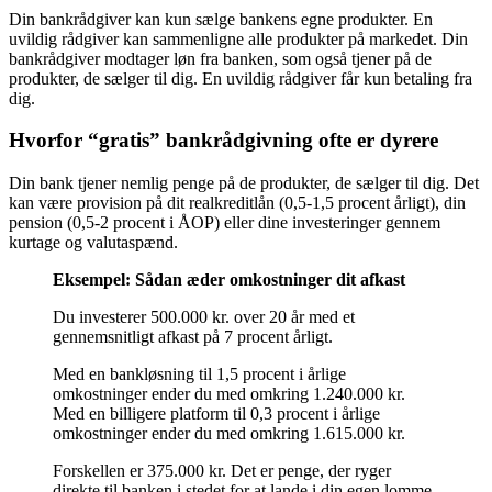
Din bankrådgiver kan kun sælge bankens egne produkter. En
uvildig rådgiver kan sammenligne alle produkter på markedet. Din
bankrådgiver modtager løn fra banken, som også tjener på de
produkter, de sælger til dig. En uvildig rådgiver får kun betaling fra
dig.
Hvorfor “gratis” bankrådgivning ofte er dyrere
Din bank tjener nemlig penge på de produkter, de sælger til dig. Det
kan være provision på dit realkreditlån (0,5-1,5 procent årligt), din
pension (0,5-2 procent i ÅOP) eller dine investeringer gennem
kurtage og valutaspænd.
Eksempel: Sådan æder omkostninger dit afkast
Du investerer 500.000 kr. over 20 år med et
gennemsnitligt afkast på 7 procent årligt.
Med en bankløsning til 1,5 procent i årlige
omkostninger ender du med omkring 1.240.000 kr.
Med en billigere platform til 0,3 procent i årlige
omkostninger ender du med omkring 1.615.000 kr.
Forskellen er 375.000 kr. Det er penge, der ryger
direkte til banken i stedet for at lande i din egen lomme.