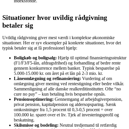
indeksfonde.
Situationer hvor uvildig rådgivning
betaler sig
Uvildig rådgivning giver mest værdi i komplekse økonomiske
situationer. Her er syv eksempler på konkrete situationer, hvor det
typisk betaler sig at få professionel hjælp:
Boligkøb og boligsalg:
Hjælp til optimal finansieringsstruktur
(F1/F3/F5-lån, afdragsfrihed) og forhandling af bedre rente
gennem konkurrence mellem banker. Typisk besparelse på
5.000-15.000 kr. om året på et lån på 2-3 mio. kr.
Låneomlægning og refinansiering:
Vurdering af om
omlægning giver mening ved rentestigning eller bedre vilkår.
Sammenligning af alle danske realkreditinstitutter. Ofte “no
cure no pay” – kun betaling hvis besparelse opnås.
Pensionsoptimering:
Gennemgang af arbejdsgiverpension,
privat pension, kapitalpension og aldersopsparing. Sænk
omkostninger fra 1,5 procent til 0,3-0,5 procent = over
100.000 kr. sparet over et liv. Tjek af investeringsprofil og
beskatning.
Skilsmisse og bodeling:
Neutral tredjemand til retfærdig