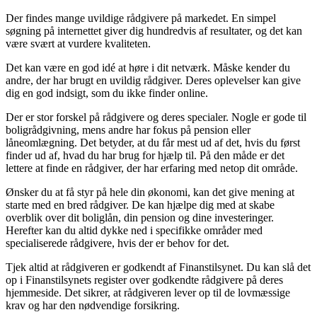
Der findes mange uvildige rådgivere på markedet. En simpel
søgning på internettet giver dig hundredvis af resultater, og det kan
være svært at vurdere kvaliteten.
Det kan være en god idé at høre i dit netværk. Måske kender du
andre, der har brugt en uvildig rådgiver. Deres oplevelser kan give
dig en god indsigt, som du ikke finder online.
Der er stor forskel på rådgivere og deres specialer. Nogle er gode til
boligrådgivning, mens andre har fokus på pension eller
låneomlægning. Det betyder, at du får mest ud af det, hvis du først
finder ud af, hvad du har brug for hjælp til. På den måde er det
lettere at finde en rådgiver, der har erfaring med netop dit område.
Ønsker du at få styr på hele din økonomi, kan det give mening at
starte med en bred rådgiver. De kan hjælpe dig med at skabe
overblik over dit boliglån, din pension og dine investeringer.
Herefter kan du altid dykke ned i specifikke områder med
specialiserede rådgivere, hvis der er behov for det.
Tjek altid at rådgiveren er godkendt af Finanstilsynet. Du kan slå det
op i Finanstilsynets register over godkendte rådgivere på deres
hjemmeside. Det sikrer, at rådgiveren lever op til de lovmæssige
krav og har den nødvendige forsikring.