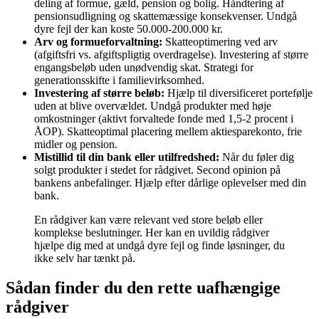
deling af formue, gæld, pension og bolig. Håndtering af
pensionsudligning og skattemæssige konsekvenser. Undgå
dyre fejl der kan koste 50.000-200.000 kr.
Arv og formueforvaltning:
Skatteoptimering ved arv
(afgiftsfri vs. afgiftspligtig overdragelse). Investering af større
engangsbeløb uden unødvendig skat. Strategi for
generationsskifte i familievirksomhed.
Investering af større beløb:
Hjælp til diversificeret portefølje
uden at blive overvældet. Undgå produkter med høje
omkostninger (aktivt forvaltede fonde med 1,5-2 procent i
ÅOP). Skatteoptimal placering mellem aktiesparekonto, frie
midler og pension.
Mistillid til din bank eller utilfredshed:
Når du føler dig
solgt produkter i stedet for rådgivet. Second opinion på
bankens anbefalinger. Hjælp efter dårlige oplevelser med din
bank.
En rådgiver kan være relevant ved store beløb eller
komplekse beslutninger. Her kan en uvildig rådgiver
hjælpe dig med at undgå dyre fejl og finde løsninger, du
ikke selv har tænkt på.
Sådan finder du den rette uafhængige
rådgiver