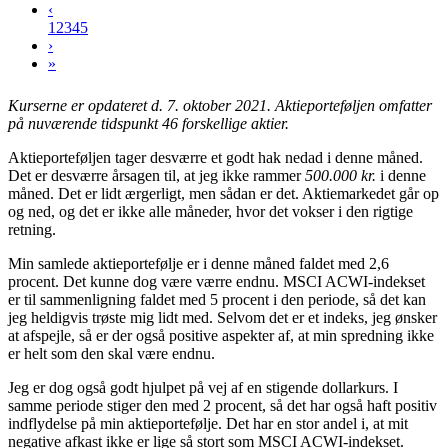
‹
1
2
3
4
5
›
»
Kurserne er opdateret d. 7. oktober 2021.
Aktieporteføljen omfatter
på nuværende tidspunkt 46 forskellige aktier.
Aktieporteføljen tager desværre et godt hak nedad i denne måned.
Det er desværre årsagen til, at jeg ikke rammer
500.000 kr.
i denne
måned. Det er lidt ærgerligt, men sådan er det. Aktiemarkedet går op
og ned, og det er ikke alle måneder, hvor det vokser i den rigtige
retning.
Min samlede aktieportefølje er i denne måned faldet med 2,6
procent. Det kunne dog være værre endnu. MSCI ACWI-indekset
er til sammenligning faldet med 5 procent i den periode, så det kan
jeg heldigvis trøste mig lidt med. Selvom det er et indeks, jeg ønsker
at afspejle, så er der også positive aspekter af, at min spredning ikke
er helt som den skal være endnu.
Jeg er dog også godt hjulpet på vej af en stigende dollarkurs. I
samme periode stiger den med 2 procent, så det har også haft positiv
indflydelse på min aktieportefølje. Det har en stor andel i, at mit
negative afkast ikke er lige så stort som MSCI ACWI-indekset.