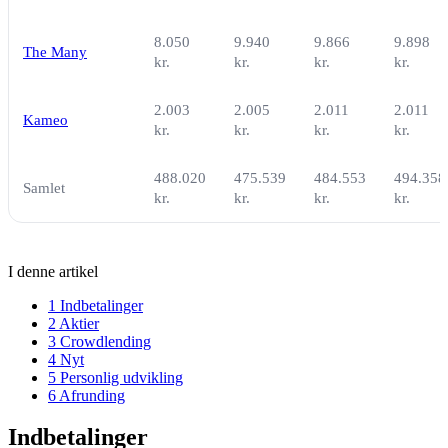
8.050
9.940
9.866
9.898
The Many
kr.
kr.
kr.
kr.
2.003
2.005
2.011
2.011
Kameo
kr.
kr.
kr.
kr.
488.020
475.539
484.553
494.358
Samlet
kr.
kr.
kr.
kr.
I denne artikel
1
Indbetalinger
2
Aktier
3
Crowdlending
4
Nyt
5
Personlig udvikling
6
Afrunding
Indbetalinger