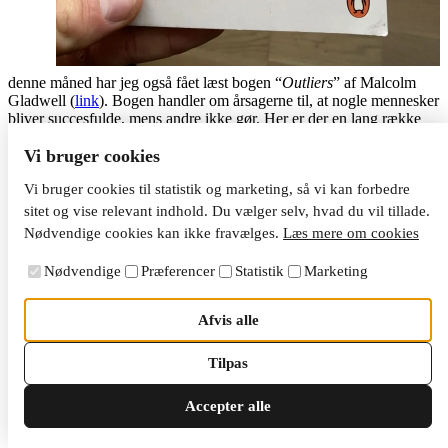
denne måned har jeg også fået læst bogen “
Outliers
” af Malcolm
Gladwell (
link
). Bogen handler om årsagerne til, at nogle mennesker
bliver succesfulde, mens andre ikke gør. Her er der en lang række
faktorer, der spiller ind.
Vi bruger cookies
Bogen handler blandt andet om, at nogle mennesker bare får
muligheder, som andre ikke gør. Det kan være, at de bare er født på
Vi bruger cookies til statistik og marketing, så vi kan forbedre
et godt tidspunkt på året eller i en fordelagtig tid.
sitet og vise relevant indhold. Du vælger selv, hvad du vil tillade.
Nødvendige cookies kan ikke fravælges.
Læs mere om cookies
Ikke alle årsager til succes bunder i held, men det er også ting som
opvækst, timing, arbejdsmoral og værdier. Arbejder du med noget,
Nødvendige
Præferencer
Statistik
Marketing
der giver mening for dig, så har du større tendens til at arbejde
hårdere, og derved øge dine chancer for succes.
Afvis alle
Det primære, som jeg tager med fra bogen, er, at man skal gribe
mulighederne, når de handler foran en, og at der ingen genvej til
Tilpas
mestre evner. Det kræver hårdt arbejde.
Manglende fremgang i ny virksomhed
Accepter alle
Jeg har tidligere fortalt om, at jeg er i gang med at udvide mine