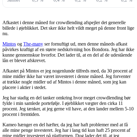
Afkastet i denne måned for crowdlending afspejler det generelle
billede i øjeblikket. Det sker ikke helt vildt meget på denne front lige
nu.
Mintos
og
The-many
ser fornuftigt ud, men denne måneds afkast
påvirkes kraftigt af en større nedskrivning hos Bondora. Jeg har ikke
kunne gennemskue hvorfor. Det lader til, at en del af de udestående
lån er blevet afskrevet.
Afkastet på Mintos er jeg nogenlunde tilfreds med, da 30 procent af
mine midler ikke har været investeret i denne måned. Jeg forventer
at trække nogle midler ud af Mintos i denne måned, som jeg kan
placere i aktier i stedet.
Jeg har stadig en del tanker omkring hvor meget crowdlending bør
fylde i min samlede portefølje. I øjeblikket vægter den cirka 11
procent. Jeg tænker, at jeg gerne vil have, at den lander mellem 5-10
procent i fremtiden.
Kameo hænger en del hæfter, da jeg har haft problemer med at få
alle mine penge investeret. Jeg har i lang tid kun haft 25 procent af
mine midler investeret på platformen. Dog lader det til, at jeg