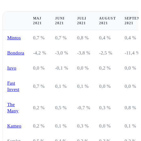
MAJ
JUNI
JULI
AUGUST
SEPTEM
2021
2021
2021
2021
2021
Mintos
0,7 %
0,7 %
0,8 %
0,4 %
0,4 %
Bondora
-4,2 %
-3,0 %
-3,8 %
-2,5 %
-11,4 %
Iuvo
0,0 %
-0,1 %
0,0 %
0,2 %
0,0 %
Fast
0,7 %
0,1 %
0,1 %
0,0 %
0,0 %
Invest
The
0,2 %
0,5 %
-0,7 %
0,3 %
0,8 %
Many
Kameo
0,2 %
0,1 %
0,3 %
0,0 %
0,1 %
Samlet
0,5 %
0,4 %
0,2 %
0,2 %
0,2 %