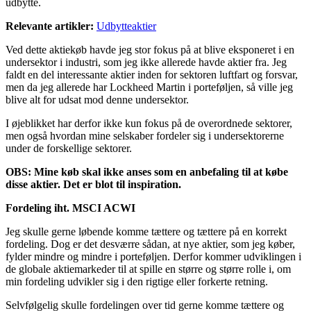
udbytte.
Relevante artikler:
Udbytteaktier
Ved dette aktiekøb havde jeg stor fokus på at blive eksponeret i en
undersektor i industri, som jeg ikke allerede havde aktier fra. Jeg
faldt en del interessante aktier inden for sektoren luftfart og forsvar,
men da jeg allerede har Lockheed Martin i porteføljen, så ville jeg
blive alt for udsat mod denne undersektor.
I øjeblikket har derfor ikke kun fokus på de overordnede sektorer,
men også hvordan mine selskaber fordeler sig i undersektorerne
under de forskellige sektorer.
OBS: Mine køb skal ikke anses som en anbefaling til at købe
disse aktier. Det er blot til inspiration.
Fordeling iht. MSCI ACWI
Jeg skulle gerne løbende komme tættere og tættere på en korrekt
fordeling. Dog er det desværre sådan, at nye aktier, som jeg køber,
fylder mindre og mindre i porteføljen. Derfor kommer udviklingen i
de globale aktiemarkeder til at spille en større og større rolle i, om
min fordeling udvikler sig i den rigtige eller forkerte retning.
Selvfølgelig skulle fordelingen over tid gerne komme tættere og