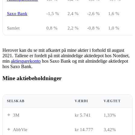
Saxo Bank
-1,5 %
2,4 %
-2,6 %
1,6 %
-
Samlet
0,8 %
2,2 %
-0,8 %
1,0 %
-
Herover kan du se mit afkastet på mine aktier i forhold til august
2021. Tallene er fordelt på mit almindelige aktiedepot hos Nordnet,
min
aktiesparekonto
hos Saxo Bank og mit almindelige aktiedepot
hos Saxo Bank.
Mine aktiebeholdninger
SELSKAB
VÆRDI
VÆGTET
3M
kr 5.741
1,33%
AbbVie
kr 14.777
3,42%