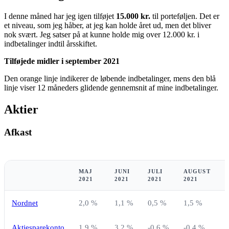
I denne måned har jeg igen tilføjet
15.000 kr.
til porteføljen. Det er
et niveau, som jeg håber, at jeg kan holde året ud, men det bliver
nok svært. Jeg satser på at kunne holde mig over 12.000 kr. i
indbetalinger indtil årsskiftet.
Tilføjede midler i september 2021
Den orange linje indikerer de løbende indbetalinger, mens den blå
linje viser 12 måneders glidende gennemsnit af mine indbetalinger.
Aktier
Afkast
MAJ
JUNI
JULI
AUGUST
2021
2021
2021
2021
2
Nordnet
2,0 %
1,1 %
0,5 %
1,5 %
-
Aktiesparekonto
1,9 %
3,2 %
-0,6 %
-0,4 %
-