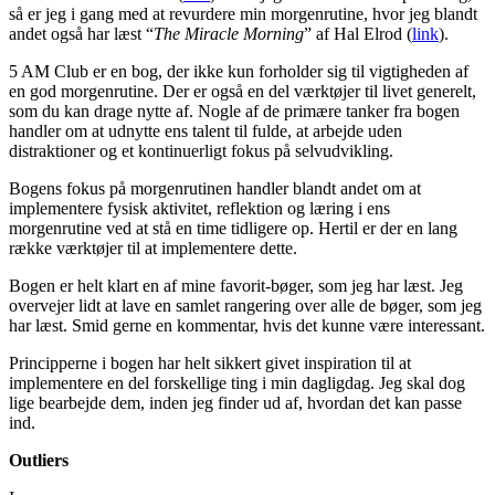
så er jeg i gang med at revurdere min morgenrutine, hvor jeg blandt
andet også har læst “
The Miracle Morning
” af Hal Elrod (
link
).
5 AM Club er en bog, der ikke kun forholder sig til vigtigheden af
en god morgenrutine. Der er også en del værktøjer til livet generelt,
som du kan drage nytte af. Nogle af de primære tanker fra bogen
handler om at udnytte ens talent til fulde, at arbejde uden
distraktioner og et kontinuerligt fokus på selvudvikling.
Bogens fokus på morgenrutinen handler blandt andet om at
implementere fysisk aktivitet, reflektion og læring i ens
morgenrutine ved at stå en time tidligere op. Hertil er der en lang
række værktøjer til at implementere dette.
Bogen er helt klart en af mine favorit-bøger, som jeg har læst. Jeg
overvejer lidt at lave en samlet rangering over alle de bøger, som jeg
har læst. Smid gerne en kommentar, hvis det kunne være interessant.
Principperne i bogen har helt sikkert givet inspiration til at
implementere en del forskellige ting i min dagligdag. Jeg skal dog
lige bearbejde dem, inden jeg finder ud af, hvordan det kan passe
ind.
Outliers