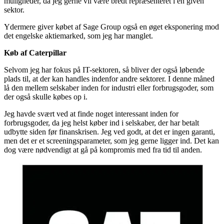
muligheder, da jeg gerne vil være bredt repræsenteret i en given
sektor.
Ydermere giver købet af Sage Group også en øget eksponering mod
det engelske aktiemarked, som jeg har manglet.
Køb af Caterpillar
Selvom jeg har fokus på IT-sektoren, så bliver der også løbende
plads til, at der kan handles indenfor andre sektorer. I denne måned
lå den mellem selskaber inden for industri eller forbrugsgoder, som
der også skulle købes op i.
Jeg havde svært ved at finde noget interessant inden for
forbrugsgoder, da jeg helst køber ind i selskaber, der har betalt
udbytte siden før finanskrisen. Jeg ved godt, at det er ingen garanti,
men det er et screeningsparameter, som jeg gerne ligger ind. Det kan
dog være nødvendigt at gå på kompromis med fra tid til anden.