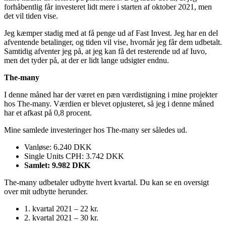
forhåbentlig får investeret lidt mere i starten af oktober 2021, men
det vil tiden vise.
Jeg kæmper stadig med at få penge ud af Fast Invest. Jeg har en del
afventende betalinger, og tiden vil vise, hvornår jeg får dem udbetalt.
Samtidig afventer jeg på, at jeg kan få det resterende ud af Iuvo,
men det tyder på, at der er lidt lange udsigter endnu.
The-many
I denne måned har der været en pæn værdistigning i mine projekter
hos The-many. Værdien er blevet opjusteret, så jeg i denne måned
har et afkast på 0,8 procent.
Mine samlede investeringer hos The-many ser således ud.
Vanløse: 6.240 DKK
Single Units CPH: 3.742 DKK
Samlet: 9.982 DKK
The-many udbetaler udbytte hvert kvartal. Du kan se en oversigt
over mit udbytte herunder.
1. kvartal 2021 – 22 kr.
2. kvartal 2021 – 30 kr.