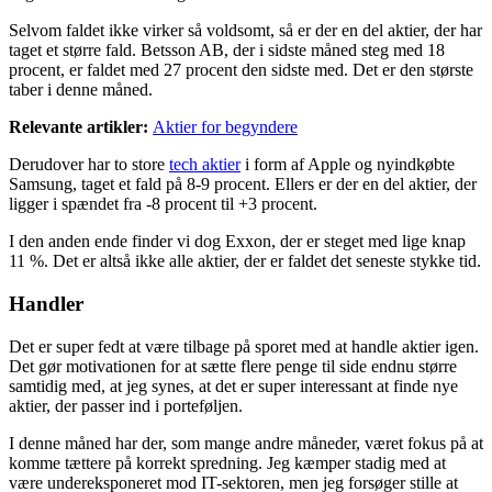
Selvom faldet ikke virker så voldsomt, så er der en del aktier, der har
taget et større fald. Betsson AB, der i sidste måned steg med 18
procent, er faldet med 27 procent den sidste med. Det er den største
taber i denne måned.
Relevante artikler:
Aktier for begyndere
Derudover har to store
tech aktier
i form af Apple og nyindkøbte
Samsung, taget et fald på 8-9 procent. Ellers er der en del aktier, der
ligger i spændet fra -8 procent til +3 procent.
I den anden ende finder vi dog Exxon, der er steget med lige knap
11 %. Det er altså ikke alle aktier, der er faldet det seneste stykke tid.
Handler
Det er super fedt at være tilbage på sporet med at handle aktier igen.
Det gør motivationen for at sætte flere penge til side endnu større
samtidig med, at jeg synes, at det er super interessant at finde nye
aktier, der passer ind i porteføljen.
I denne måned har der, som mange andre måneder, været fokus på at
komme tættere på korrekt spredning. Jeg kæmper stadig med at
være undereksponeret mod IT-sektoren, men jeg forsøger stille at