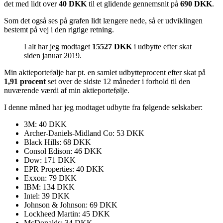
det med lidt over
40 DKK
til et glidende gennemsnit på
690 DKK
.
Som det også ses på grafen lidt længere nede, så er udviklingen
bestemt på vej i den rigtige retning.
I alt har jeg modtaget
15527 DKK
i udbytte efter skat
siden januar 2019.
Min aktieportefølje har pt. en samlet udbytteprocent efter skat på
1,91 procent
set over de sidste 12 måneder i forhold til den
nuværende værdi af min aktieportefølje.
I denne måned har jeg modtaget udbytte fra følgende selskaber:
3M: 40 DKK
Archer-Daniels-Midland Co: 53 DKK
Black Hills: 68 DKK
Consol Edison: 46 DKK
Dow: 171 DKK
EPR Properties: 40 DKK
Exxon: 79 DKK
IBM: 134 DKK
Intel: 39 DKK
Johnson & Johnson: 69 DKK
Lockheed Martin: 45 DKK
McDonalds: 34 DKK