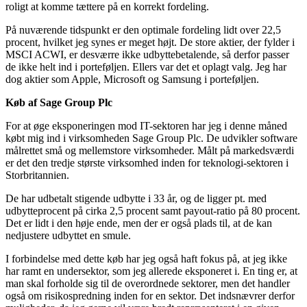
roligt at komme tættere på en korrekt fordeling.
På nuværende tidspunkt er den optimale fordeling lidt over 22,5
procent, hvilket jeg synes er meget højt. De store aktier, der fylder i
MSCI ACWI, er desværre ikke udbyttebetalende, så derfor passer
de ikke helt ind i porteføljen. Ellers var det et oplagt valg. Jeg har
dog aktier som Apple, Microsoft og Samsung i porteføljen.
Køb af Sage Group Plc
For at øge eksponeringen mod IT-sektoren har jeg i denne måned
købt mig ind i virksomheden Sage Group Plc. De udvikler software
målrettet små og mellemstore virksomheder. Målt på markedsværdi
er det den tredje største virksomhed inden for teknologi-sektoren i
Storbritannien.
De har udbetalt stigende udbytte i 33 år, og de ligger pt. med
udbytteprocent på cirka 2,5 procent samt payout-ratio på 80 procent.
Det er lidt i den høje ende, men der er også plads til, at de kan
nedjustere udbyttet en smule.
I forbindelse med dette køb har jeg også haft fokus på, at jeg ikke
har ramt en undersektor, som jeg allerede eksponeret i. En ting er, at
man skal forholde sig til de overordnede sektorer, men det handler
også om risikospredning inden for en sektor. Det indsnævrer derfor