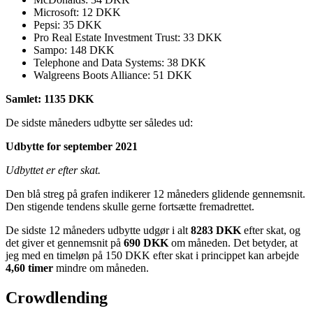
Microsoft: 12 DKK
Pepsi: 35 DKK
Pro Real Estate Investment Trust: 33 DKK
Sampo: 148 DKK
Telephone and Data Systems: 38 DKK
Walgreens Boots Alliance: 51 DKK
Samlet: 1135 DKK
De sidste måneders udbytte ser således ud:
Udbytte for september 2021
Udbyttet er efter skat.
Den blå streg på grafen indikerer 12 måneders glidende gennemsnit.
Den stigende tendens skulle gerne fortsætte fremadrettet.
De sidste 12 måneders udbytte udgør i alt
8283 DKK
efter skat, og
det giver et gennemsnit på
690 DKK
om måneden. Det betyder, at
jeg med en timeløn på 150 DKK efter skat i princippet kan arbejde
4,60 timer
mindre om måneden.
Crowdlending