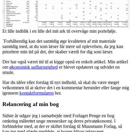
Et lille indblik i en lille del mit ark til overvåge min portefølje.
¨Forhåbentlig kan det samtidig øge kvaliteten af mit materiale
samtidig med, at du som læser får mere ud oplevelsen, da jeg kan
prioritere min tid på det, der skaber værdi for dig som læser.
Der har også været tid til at kigge opnå en enkelt artikel. Min artikel
om
økonomisk uafhængighed
er blevet opdateret og udvidet en
smule.
Har du idéer eller forslag til nyt indhold, så skal du være meget
velkommen til at skrive det i en kommentar herunder eller fange mig
igennem
kontaktformularen
her.
Relancering af min bog
Sidste år udgav jeg i samarbejde med Forlaget Penge en bog
omkring målrettet unge mennesker og deres privatøkonomi. I
forbindelse med, at der er skiftet forslag til Muusmann Forlag, så
kan jeg med glæde meddele, at bogen bliver relanceret.