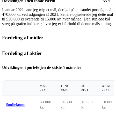
Udviklingen i den totale værdi
55 %
I januar 2021 satte jeg mig et mål, der lød på en samlet porteføje på
470.000 kr. ved udgangen af 2021. Senere opjusterede jeg dette mål
til 530.000 kr svarende til 15.000 kr. hver måned. Den stiplede blå
streg på grafen indikerer, hvor jeg er i forhold til denne målsætning.
Fordeling af midler
Fordeling af aktier
Udviklingen i porteføljen de sidste 5 måneder
MAJ
JUNI
JULI
AUGUST
2021
2021
2021
2021
53.000
34.500
10.000
10.000
Studiekonto
kr.
kr.
kr.
kr.