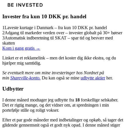
Invester fra kun 10 DKK pr. handel
1
Laveste kurtage i Danmark – fra kun 10 DKK pr. handel
2
Adgang til markeder verden over – invester globalt på 30+ børser
3
Automatisk indberetning til SKAT – spar tid og besvær med
skatten
Kom i gang gratis →
Linket er et reklamelink – men det koster dig ikke ekstra, og du
hjælper mig samtidig.
Se eventuelt mere om mine investeringer hos Nordnet på
min
Shareville-konto.
Du kan også se mine
udbytte aktier
her.
Udbytter
I denne måned modtager jeg udbytte fra
18
forskellige selskaber.
Det er rigtig mange, og det vidner om, at spredningen i min
portefølje stille og roligt vokser.
Efter et par gode måneder med indbetalinger og opkøb, så tager det
glidende gennemsnit også et godt nyk opad. I denne måned stiger