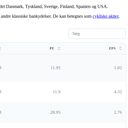
 andet Danmark, Tyskland, Sverige, Finland, Spanien og USA.
 og andre klassiske bankydelser. De kan betegnes som
cykliske aktier
,
PE
EPS
B
11.95
1.02
B
11.9
4.32
B
28.95
2.76