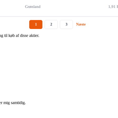
Grønland
1,91 
1
2
3
Næste
 til køb af disse aktier.
er mig samtidig.