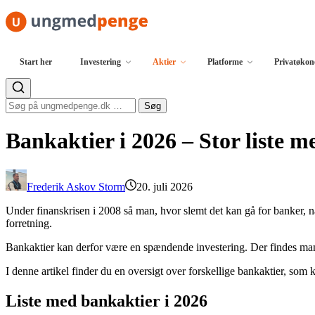
Spring til indhold
Start her
Investering
Aktier
Platforme
Privatøko
Søg efter:
Søg
Bankaktier i 2026 – Stor liste m
Frederik Askov Storm
20. juli 2026
Under finanskrisen i 2008 så man, hvor slemt det kan gå for banker, n
forretning.
Bankaktier kan derfor være en spændende investering. Der findes man
I denne artikel finder du en oversigt over forskellige bankaktier, som k
Liste med bankaktier i 2026