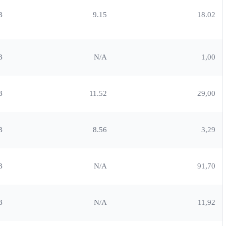
B
9.15
18.02
B
N/A
1,00
B
11.52
29,00
B
8.56
3,29
B
N/A
91,70
B
N/A
11,92