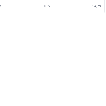
B
N/A
94,29