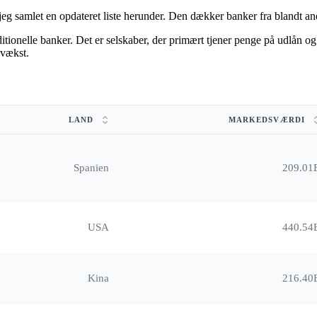
 jeg samlet en opdateret liste herunder. Den dækker banker fra blandt
aditionelle banker. Det er selskaber, der primært tjener penge på udlån
 vækst.
LAND
MARKEDSVÆRDI
Spanien
209.01
USA
440.54
Kina
216.40