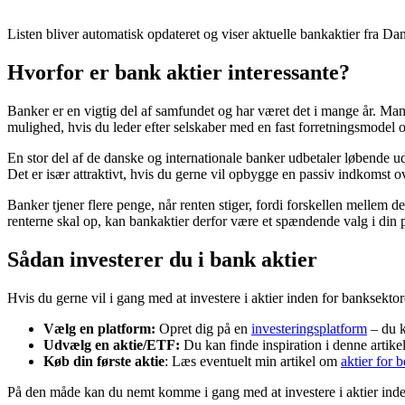
Listen bliver automatisk opdateret og viser aktuelle bankaktier fra
Hvorfor er bank aktier interessante?
Banker er en vigtig del af samfundet og har været det i mange år. Mang
mulighed, hvis du leder efter selskaber med en fast forretningsmodel o
En stor del af de danske og internationale banker udbetaler løbende udb
Det er især attraktivt, hvis du gerne vil opbygge en passiv indkomst ov
Banker tjener flere penge, når renten stiger, fordi forskellen mellem d
renterne skal op, kan bankaktier derfor være et spændende valg i din p
Sådan investerer du i bank aktier
Hvis du gerne vil i gang med at investere i aktier inden for banksektoren,
Vælg en platform:
Opret dig på en
investeringsplatform
– du k
Udvælg en aktie/ETF:
Du kan finde inspiration i denne artike
Køb din første aktie
: Læs eventuelt min artikel om
aktier for 
På den måde kan du nemt komme i gang med at investere i aktier inde