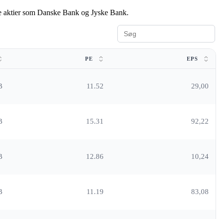
ndte aktier som Danske Bank og Jyske Bank.
PE
EPS
B
11.52
29,00
B
15.31
92,22
B
12.86
10,24
B
11.19
83,08