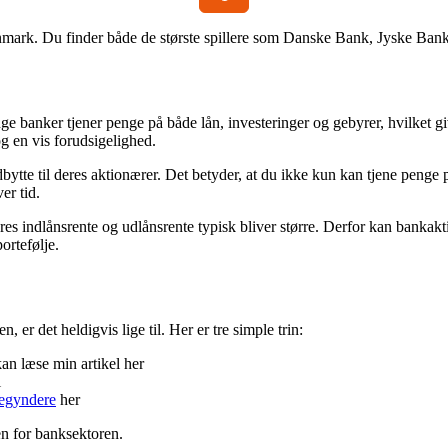
 Danmark. Du finder både de største spillere som Danske Bank, Jyske B
e banker tjener penge på både lån, investeringer og gebyrer, hvilket giv
g en vis forudsigelighed.
ytte til deres aktionærer. Det betyder, at du ikke kun kan tjene penge p
er tid.
eres indlånsrente og udlånsrente typisk bliver større. Derfor kan bankakti
ortefølje.
 er det heldigvis lige til. Her er tre simple trin:
an læse min artikel her
l
begyndere
her
n for banksektoren.