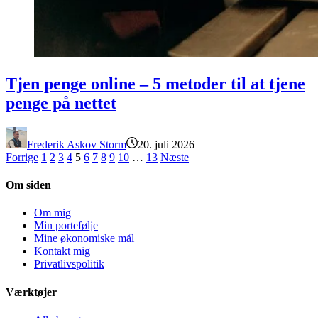
Tjen penge online – 5 metoder til at tjene penge på nettet
Tjen penge online – 5 metoder til at tjene
penge på nettet
Frederik Askov Storm
20. juli 2026
Forrige
1
2
3
4
5
6
7
8
9
10
…
13
Næste
Om siden
Om mig
Min portefølje
Mine økonomiske mål
Kontakt mig
Privatlivspolitik
Værktøjer