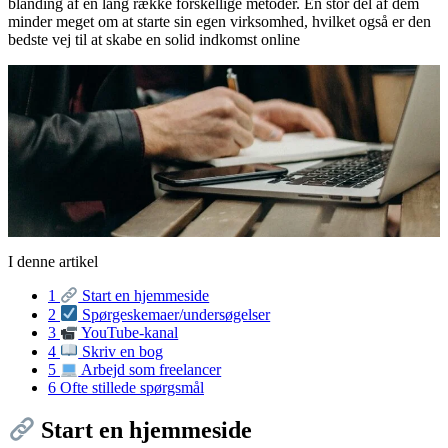
blanding af en lang række forskellige metoder. En stor del af dem
minder meget om at starte sin egen virksomhed, hvilket også er den
bedste vej til at skabe en solid indkomst online
I denne artikel
1
Start en hjemmeside
2
Spørgeskemaer/undersøgelser
3
YouTube-kanal
4
Skriv en bog
5
Arbejd som freelancer
6
Ofte stillede spørgsmål
Start en hjemmeside