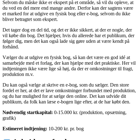
Selvom du måske ikke er ekspert på et område, så vil du opleve, at
du ved en del mere end mange andre. Derfor kan der sagtens være
et marked for at udgive en fysisk bog eller e-bog, selvom du ikke
bliver betragtet som ekspert.
Det tager dog en del tid, og det er ikke sikkert, at der er nogle, der
vil købe din bog. Det hjælper, hvis du allerede har et publikum, der
følger dig, men det kan også lade sig gøre uden at være kendt på
forhånd.
Vælger du at udgive en fysisk bog, så kan det være en god idé at
samarbejde med et forlag, der kan hjælpe med det praktiske. Her vil
indtjeningen ikke være lige så høj, da der er omkostninger til fragt,
produktion m.v.
Du kan også vælge at skrive en e-bog, som du sælger. Den store
fordel er her, at det er lave omkostninger forbundet med produktion,
og du har mulighed for at sælge den online. Det kan udvide dit
publikum, da folk kan læse e-bogen lige efter, at de har købt den.
Nødvendig startkapital:
0-15.000 kr. (produktion, opsætning,
grafik)
Estimeret indtjening:
10-200 kr. pr. bog