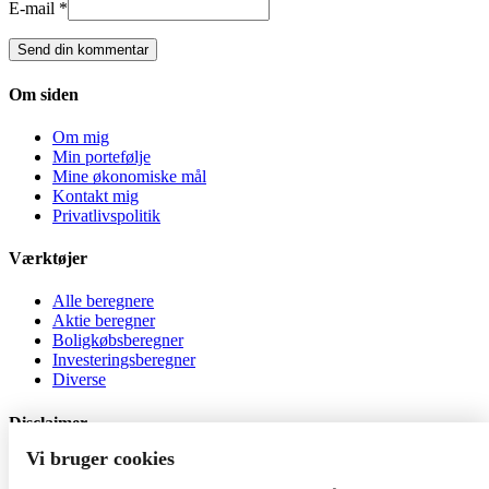
E-mail *
Om siden
Om mig
Min portefølje
Mine økonomiske mål
Kontakt mig
Privatlivspolitik
Værktøjer
Alle beregnere
Aktie beregner
Boligkøbsberegner
Investeringsberegner
Diverse
Disclaimer
Vi bruger cookies
Al investering er behæftet med risiko. Jeg er ikke
investeringsrådgiver, og indholdet på siden må ikke betragtes som