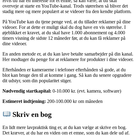
Hvis du har en interesse for et emne, så kan være, at du skal
overveje at starte en YouTube-kanal. Trods størrelsen så bliver det
stadig mere og mere populært at se videoer fra den kendte platform.
På YouTube kan du tjene penge ved, at du tillader reklamer på dine
videoer. For at dette er muligt skal du dog have en vis størrelse. I
øjeblikket er kravet, at du skal have 1.000 abonnement og 4.000
timers visning de sidste 12 måneder før, at du kan få reklamer på
dine videoer.
En anden metode er, at du kan lave betalte samarbejder på din kanal.
Her modtager du penge for at reklamere for produkter i dine videoer.
Efterhånden er kameraerne i telefoner efterhånden så gode, at du
blot kan bruge den til at komme i gang. Så kan du senere opgradere
dit udstyr, som din popularitet stiger.
Nødvendig startkapital:
0-10.000 kr. (evt. kamera, software)
Estimeret indtjening:
200-100.000 kr om måneden
Skriv en bog
En lidt mere lavpraktisk ting er, at du kan vælge at skrive en bog.
Det kræver, at du har en viden om et emne, som du kan dele ud af.