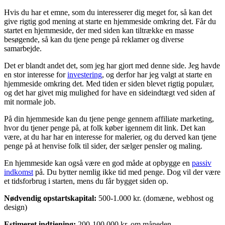
Hvis du har et emne, som du interesserer dig meget for, så kan det
give rigtig god mening at starte en hjemmeside omkring det. Får du
startet en hjemmeside, der med siden kan tiltrække en masse
besøgende, så kan du tjene penge på reklamer og diverse
samarbejde.
Det er blandt andet det, som jeg har gjort med denne side. Jeg havde
en stor interesse for
investering
, og derfor har jeg valgt at starte en
hjemmeside omkring det. Med tiden er siden blevet rigtig populær,
og det har givet mig mulighed for have en sideindtægt ved siden af
mit normale job.
På din hjemmeside kan du tjene penge gennem affiliate marketing,
hvor du tjener penge på, at folk køber igennem dit link. Det kan
være, at du har har en interesse for malerier, og du derved kan tjene
penge på at henvise folk til sider, der sælger pensler og maling.
En hjemmeside kan også være en god måde at opbygge en
passiv
indkomst
på. Du bytter nemlig ikke tid med penge. Dog vil der være
et tidsforbrug i starten, mens du får bygget siden op.
Nødvendig opstartskapital:
500-1.000 kr. (domæne, webhost og
design)
Estimeret indtjening:
200-100.000 kr. om måneden