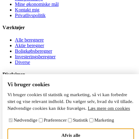
Mine økonomiske mål
Kontakt mig
Privatlivspolitik
Værktøjer
Alle beregnere
Aktie beregner
Boligkøbsberegner
Investeringsberegner
Diverse
Disclaimer
Vi bruger cookies
Al investering er behæftet med risiko. Jeg er ikke
investeringsrådgiver, og indholdet på siden må ikke betragtes som
Vi bruger cookies til statistik og marketing, så vi kan forbedre
investeringsrådgivning. Du kan tabe dine penge, når du investerer.
sitet og vise relevant indhold. Du vælger selv, hvad du vil tillade.
Nødvendige cookies kan ikke fravælges.
Læs mere om cookies
Nødvendige
Præferencer
Statistik
Marketing
Afvis alle