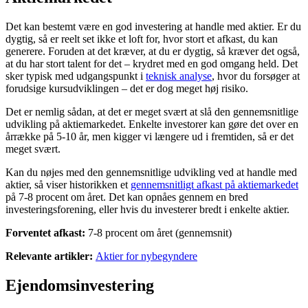
Det kan bestemt være en god investering at handle med aktier. Er du
dygtig, så er reelt set ikke et loft for, hvor stort et afkast, du kan
generere. Foruden at det kræver, at du er dygtig, så kræver det også,
at du har stort talent for det – krydret med en god omgang held. Det
sker typisk med udgangspunkt i
teknisk analyse
, hvor du forsøger at
forudsige kursudviklingen – det er dog meget høj risiko.
Det er nemlig sådan, at det er meget svært at slå den gennemsnitlige
udvikling på aktiemarkedet. Enkelte investorer kan gøre det over en
årrække på 5-10 år, men kigger vi længere ud i fremtiden, så er det
meget svært.
Kan du nøjes med den gennemsnitlige udvikling ved at handle med
aktier, så viser historikken et
gennemsnitligt afkast på aktiemarkedet
på 7-8 procent om året. Det kan opnåes gennem en bred
investeringsforening, eller hvis du investerer bredt i enkelte aktier.
Forventet afkast:
7-8 procent om året (gennemsnit)
Relevante artikler:
Aktier for nybegyndere
Ejendomsinvestering