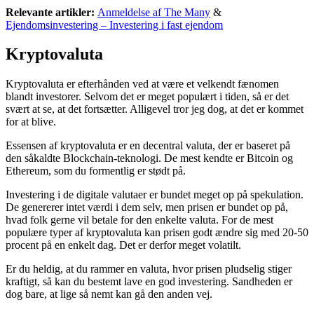
Relevante artikler:
Anmeldelse af The Many
&
Ejendomsinvestering – Investering i fast ejendom
Kryptovaluta
Kryptovaluta er efterhånden ved at være et velkendt fænomen
blandt investorer. Selvom det er meget populært i tiden, så er det
svært at se, at det fortsætter. Alligevel tror jeg dog, at det er kommet
for at blive.
Essensen af kryptovaluta er en decentral valuta, der er baseret på
den såkaldte Blockchain-teknologi. De mest kendte er Bitcoin og
Ethereum, som du formentlig er stødt på.
Investering i de digitale valutaer er bundet meget op på spekulation.
De genererer intet værdi i dem selv, men prisen er bundet op på,
hvad folk gerne vil betale for den enkelte valuta. For de mest
populære typer af kryptovaluta kan prisen godt ændre sig med 20-50
procent på en enkelt dag. Det er derfor meget volatilt.
Er du heldig, at du rammer en valuta, hvor prisen pludselig stiger
kraftigt, så kan du bestemt lave en god investering. Sandheden er
dog bare, at lige så nemt kan gå den anden vej.