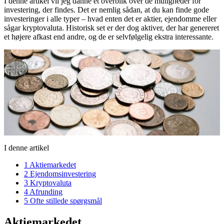
I denne artikel vil jeg danne et overblik over de muligheder for
investering, der findes. Det er nemlig sådan, at du kan finde gode
investeringer i alle typer – hvad enten det er aktier, ejendomme eller
sågar kryptovaluta. Historisk set er der dog aktiver, der har genereret
et højere afkast end andre, og de er selvfølgelig ekstra interessante.
I denne artikel
1
Aktiemarkedet
2
Ejendomsinvestering
3
Kryptovaluta
4
Afrunding
5
Ofte stillede spørgsmål
Aktiemarkedet