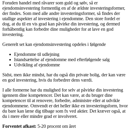
Foruden handel med råvarer som guld og sølv, så er
ejendomsinvestering formentlig en af de ældste investeringsformer,
der findes. Som med alle andre investeringsformer, så findes der
utallige aspekter af investering i ejendomme. Den store fordel er
dog, at du til en vis grad kan påvirke din investering, og dermed
forhåbentlig kan forbedre dine muligheder for at lave en god
investering.
Generelt set kan ejendomsinvestering opdeles i følgende
Ejendomme til udlejning
Istandsættelse af ejendomme med efterfølgende salg
Udvikling af ejendomme
Sidst, men ikke mindst, har du også din private bolig, der kan være
en god investering, hvis du forbedrer dens værdi.
I alle formerne har du mulighed for selv at påvirke din investering
igennem dine kompetencer. Det kan være, at du bruger dine
kompetencer til at renovere, forbedre, administre eller at udvikle
ejendommene. Omvendt er det heller ikke en investeringsform, hvor
du bare kan læne dig tilbage som fx ved aktier. Det kræver også, at
du i mere eller mindre grad er involveret.
Forventet afkast:
5-20 procent om året