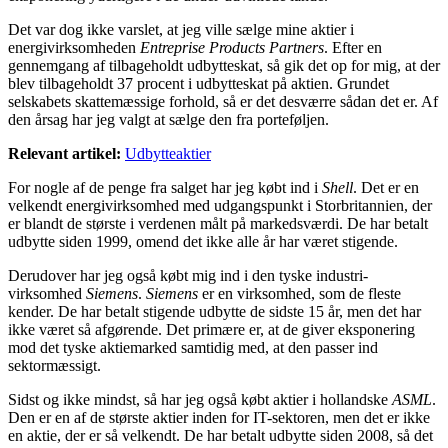
Det var dog ikke varslet, at jeg ville sælge mine aktier i
energivirksomheden
Entreprise Products Partners
. Efter en
gennemgang af tilbageholdt udbytteskat, så gik det op for mig, at der
blev tilbageholdt 37 procent i udbytteskat på aktien. Grundet
selskabets skattemæssige forhold, så er det desværre sådan det er. Af
den årsag har jeg valgt at sælge den fra porteføljen.
Relevant artikel:
Udbytteaktier
For nogle af de penge fra salget har jeg købt ind i
Shell
. Det er en
velkendt energivirksomhed med udgangspunkt i Storbritannien, der
er blandt de største i verdenen målt på markedsværdi. De har betalt
udbytte siden 1999, omend det ikke alle år har været stigende.
Derudover har jeg også købt mig ind i den tyske industri-
virksomhed
Siemens
.
Siemens
er en virksomhed, som de fleste
kender. De har betalt stigende udbytte de sidste 15 år, men det har
ikke været så afgørende. Det primære er, at de giver eksponering
mod det tyske aktiemarked samtidig med, at den passer ind
sektormæssigt.
Sidst og ikke mindst, så har jeg også købt aktier i hollandske
ASML
.
Den er en af de største aktier inden for IT-sektoren, men det er ikke
en aktie, der er så velkendt. De har betalt udbytte siden 2008, så det