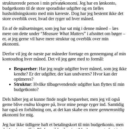
strukturerede person i min privatøkonomi. Jeg har en lønkonto,
budgetkonto til de store sporadiske udgifter og en fælles
husholdningskonto med min kæreste. Dog har jeg bestemt ikke det
store overblik over, hvad der ryger ud hver måned.
En af de målsætninger, som jeg har sat mig i denne måned – læs
mere om dette under “
Measure What Matters
” i afsnittet om bøger –
er, at jeg gerne vil have mere struktur og overblik over min
økonomi.
Derfor vil jeg de næste par måneder foretage en gennemgang af min
kontoudtog hver måned. Det vil jeg gøre med to formål:
Besparelser
: Har jeg nogle udgifter hver måned, som jeg ikke
kendte? Er der udgifter, der kan undværes? Hvor kan der
optimeres?
Struktur
: Hvilke tilbagevendende udgifter kan flyttes til min
budgetkonto?
Dels håber jeg at kunne finde nogle besparelser, men jeg vil også
gerne blive
endnu
klogere på, hvor mine penge ryger ind. Samtidig
har også en forhåbning om, at det kan skabe en mere
gennemsnitlig
økonomi for mig.
Jeg har ikke tidligere haft et betalingskort til min budgetkonto, men