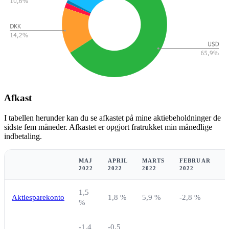
Afkast
I tabellen herunder kan du se afkastet på mine aktiebeholdninger de
sidste fem måneder. Afkastet er opgjort fratrukket min månedlige
indbetaling.
MAJ
APRIL
MARTS
FEBRUAR
2022
2022
2022
2022
2
1,5
Aktiesparekonto
1,8 %
5,9 %
-2,8 %
-
%
-1,4
-0,5