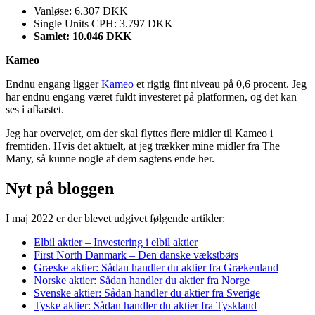
Vanløse: 6.307 DKK
Single Units CPH: 3.797 DKK
Samlet: 10.046 DKK
Kameo
Endnu engang ligger
Kameo
et rigtig fint niveau på 0,6 procent. Jeg
har endnu engang været fuldt investeret på platformen, og det kan
ses i afkastet.
Jeg har overvejet, om der skal flyttes flere midler til Kameo i
fremtiden. Hvis det aktuelt, at jeg trækker mine midler fra The
Many, så kunne nogle af dem sagtens ende her.
Nyt på bloggen
I maj 2022 er der blevet udgivet følgende artikler:
Elbil aktier – Investering i elbil aktier
First North Danmark – Den danske vækstbørs
Græske aktier: Sådan handler du aktier fra Grækenland
Norske aktier: Sådan handler du aktier fra Norge
Svenske aktier: Sådan handler du aktier fra Sverige
Tyske aktier: Sådan handler du aktier fra Tyskland