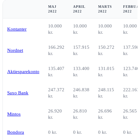
MAJ
APRIL
MARTS
FEBRUA
2022
2022
2022
2022
10.000
10.000
10.000
10.000
Kontanter
kr.
kr.
kr.
kr.
166.292
157.915
150.272
137.598
Nordnet
kr.
kr.
kr.
kr.
135.407
133.400
131.015
123.740
Aktiesparekonto
kr.
kr.
kr.
kr.
247.372
246.838
248.115
222.163
Saxo Bank
kr.
kr.
kr.
kr.
26.920
26.810
26.696
26.565
Mintos
kr.
kr.
kr.
kr.
Bondora
0 kr.
0 kr.
0 kr.
0 kr.