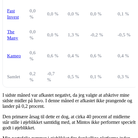
Fast
0,0
0,0 %
0,0 %
0,0 %
0,1 %
Invest
%
The
0,0
0,0 %
1,3 %
-0,2 %
-0,5 %
Many
%
0,6
Kameo
0,6 %
0,4 %
0,6 %
0,4 %
%
0,2
-0,7
Samlet
0,5 %
0,1 %
0,3 %
%
%
I sidste måned var afkastet negativt, da jeg valgte at afskrive mine
sidste midler på Iuvo. I denne måned er afkastet ikke prangende og
lander på 0,2 procent.
Den primære årsag til dette er dog, at cirka 40 procent af midlerne
står stille i øjeblikket samtidig med, at Mintos ikke performer specielt
godt i øjeblikket.