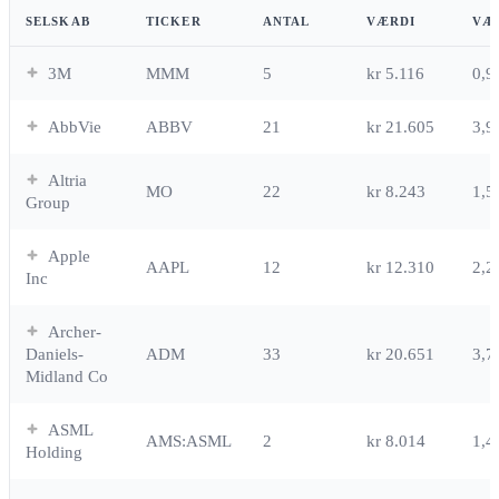
SELSKAB
TICKER
ANTAL
VÆRDI
VÆ
3M
MMM
5
kr 5.116
0,
AbbVie
ABBV
21
kr 21.605
3,
Altria
MO
22
kr 8.243
1,
Group
Apple
AAPL
12
kr 12.310
2,
Inc
Archer-
Daniels-
ADM
33
kr 20.651
3,
Midland Co
ASML
AMS:ASML
2
kr 8.014
1,
Holding