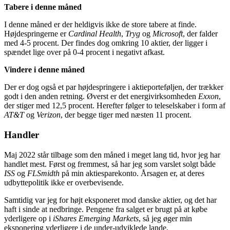
Tabere i denne måned
I denne måned er der heldigvis ikke de store tabere at finde.
Højdespringerne er
Cardinal Health
,
Tryg
og
Microsoft
, der falder
med 4-5 procent. Der findes dog omkring 10 aktier, der ligger i
spændet lige over på 0-4 procent i negativt afkast.
Vindere i denne måned
Der er dog også et par højdespringere i aktieporteføljen, der trækker
godt i den anden retning. Øverst er det energivirksomheden
Exxon
,
der stiger med 12,5 procent. Herefter følger to teleselskaber i form af
AT&T
og
Verizon
, der begge tiger med næsten 11 procent.
Handler
Maj 2022 står tilbage som den måned i meget lang tid, hvor jeg har
handlet mest. Først og fremmest, så har jeg som varslet solgt både
ISS
og
FLSmidth
på min aktiesparekonto. Årsagen er, at deres
udbyttepolitik ikke er overbevisende.
Samtidig var jeg for højt eksponeret mod danske aktier, og det har
haft i sinde at nedbringe. Pengene fra salget er brugt på at købe
yderligere op i
iShares Emerging Markets
, så jeg øger min
eksponering yderligere i de under-udviklede lande.