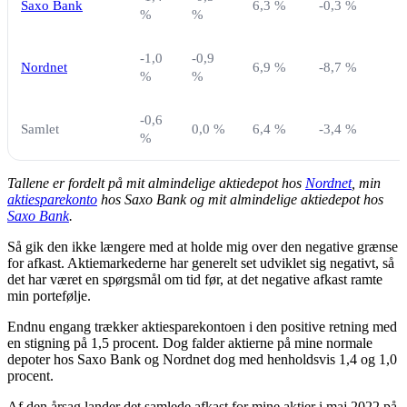
Saxo Bank
6,3 %
-0,3 %
0
%
%
-1,0
-0,9
Nordnet
6,9 %
-8,7 %
-
%
%
-0,6
Samlet
0,0 %
6,4 %
-3,4 %
-
%
Tallene er fordelt på mit almindelige aktiedepot hos
Nordnet
, min
aktiesparekonto
hos Saxo Bank og mit almindelige aktiedepot hos
Saxo Bank
.
Så gik den ikke længere med at holde mig over den negative grænse
for afkast. Aktiemarkederne har generelt set udviklet sig negativt, så
det har været en spørgsmål om tid før, at det negative afkast ramte
min portefølje.
Endnu engang trækker aktiesparekontoen i den positive retning med
en stigning på 1,5 procent. Dog falder aktierne på mine normale
depoter hos Saxo Bank og Nordnet dog med henholdsvis 1,4 og 1,0
procent.
Af den årsag lander det samlede afkast for mine aktier i maj 2022 på