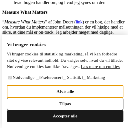
hvad bogen handler om, og hvad jeg synes om den.
Measure What Matters
“
Measure What Matters
” af John Doerr (
link
) er en bog, der handler
om, hvordan du implementerer målsætninger, der vil hjælpe med at
sikre, at dine mål er on-track. Jeg arbejder meget med daglige,
ugentlige og kvartalsvise mål, så derfor har det været en bog, som
jeg har set meget frem til at læse i lang tid.
Vi bruger cookies
Bogen opfordrer til at bruge såkaldte OKRs. OKRs står for
Vi bruger cookies til statistik og marketing, så vi kan forbedre
objectives and key results
. Din målsætning kan være en overordnet
sitet og vise relevant indhold. Du vælger selv, hvad du vil tillade.
vision, som du gerne vil opnå. Det kunne f.eks. være, at du gerne vil
Nødvendige cookies kan ikke fravælges.
Læs mere om cookies
blive økonomisk uafhængig.
I kombination med din målsætning sætter du nogle
nøgleresultater
,
Nødvendige
Præferencer
Statistik
Marketing
som skal være praktiske og håndgribelige. I forlængelse af
ovenstående målsætning kunne det være resultater som
Afvis alle
Indbetal 5.000 kr. hver måned til investering
Brug 1 time hver måned på at optimere udgifter
Tilpas
Bestil take-away maks. 1 gang om måneden
Accepter alle
Du bør så kontinuerligt forholde dig til, om de målsætninger er on-
track. For mit eget vedkommende reflekterer jeg over dem
overfladisk ugentligt, mens jeg kvartalsvis forholder mig til de