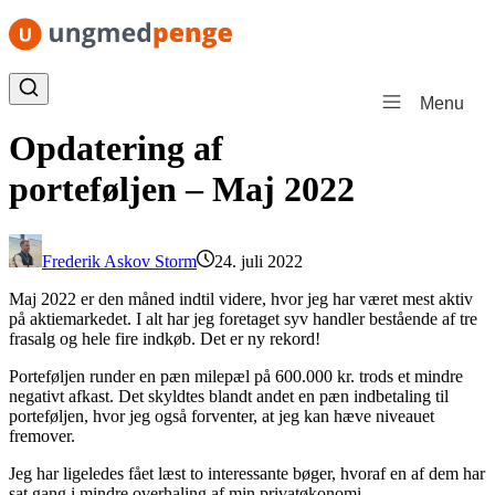
Spring til indhold
Menu
Opdatering af
porteføljen – Maj 2022
Frederik Askov Storm
24. juli 2022
Maj 2022 er den måned indtil videre, hvor jeg har været mest aktiv
på aktiemarkedet. I alt har jeg foretaget syv handler bestående af tre
frasalg og hele fire indkøb. Det er ny rekord!
Porteføljen runder en pæn milepæl på 600.000 kr. trods et mindre
negativt afkast. Det skyldtes blandt andet en pæn indbetaling til
porteføljen, hvor jeg også forventer, at jeg kan hæve niveauet
fremover.
Jeg har ligeledes fået læst to interessante bøger, hvoraf en af dem har
sat gang i mindre overhaling af min privatøkonomi.