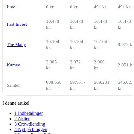
Iuvo
0 kr.
0 kr.
491 kr.
491 kr.
10.478
10.478
10.478
10.478
Fast Invest
kr.
kr.
kr.
kr.
10.104
10.104
10.104
The Many
9.972 kr
kr.
kr.
kr.
2.085
2.072
2.060
Kameo
2.051 kr
kr.
kr.
kr.
608.658
597.617
589.231
546.023
Samlet
kr.
kr.
kr.
kr.
I denne artikel
1
Indbetalinger
2
Aktier
3
Crowdlending
4
Nyt på bloggen