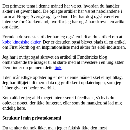
Det primære tema i denne måned har været, hvordan du handler
aktier i et givent land. De oplagte artikler har været nabolandene i
form af Norge, Sverige og Tyskland. Der har dog også været en
interesse for Grækenland, hvorfor jeg har også har skrevet en artikel
om dette.
Foruden de seneste artikler har jeg også en lidt ældre artikel om at
købe kinesiske aktier
. Der er desuden også blevet plads til en artikel
om First North og en inspirationsliste med aktier fra elbil-industrien.
Jeg har i øvrigt også skrevet en artikel til Fundbricks blog
omhandlende tre årsager til at starte med at investere i en ung alder.
Den finder du gennem dette
link
.
I den månedlige opdatering er der i denne måned sket et nyt tiltag.
Jeg har tilføjet lidt mere data og grafikker i opdateringen, som jeg
håber giver et bedre overblik.
Som altid er jeg altid meget interesseret i feedback, så hvis du
oplever noget, der ikke fungerer, eller som du mangler, så lad mig
endelig høre.
Struktur i min privatøkonomi
Du tænker det nok ikke, men jeg er faktisk ikke den mest