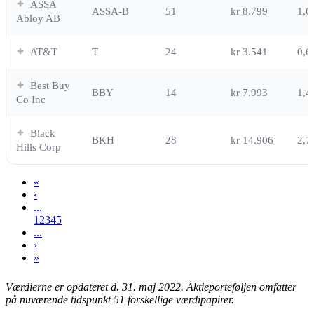
ASSA
ASSA-B
51
kr 8.799
1,
Abloy AB
AT&T
T
24
kr 3.541
0,
Best Buy
BBY
14
kr 7.993
1,
Co Inc
Black
BKH
28
kr 14.906
2,
Hills Corp
«
‹
...
1
2
3
4
5
...
›
»
Værdierne er opdateret d. 31. maj 2022.
Aktieporteføljen omfatter
på nuværende tidspunkt 51 forskellige værdipapirer.