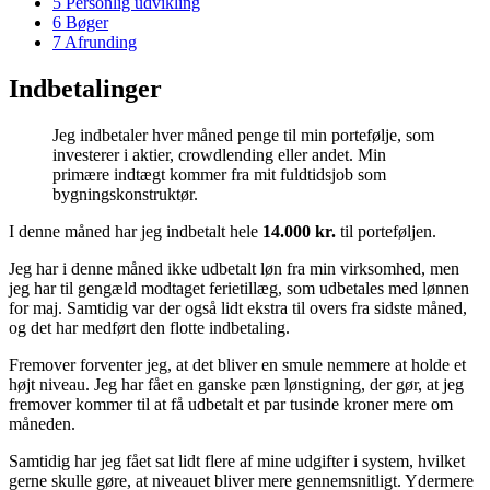
5
Personlig udvikling
6
Bøger
7
Afrunding
Indbetalinger
Jeg indbetaler hver måned penge til min portefølje, som
investerer i aktier, crowdlending eller andet. Min
primære indtægt kommer fra mit fuldtidsjob som
bygningskonstruktør.
I denne måned har jeg indbetalt hele
14.000 kr.
til porteføljen.
Jeg har i denne måned ikke udbetalt løn fra min virksomhed, men
jeg har til gengæld modtaget ferietillæg, som udbetales med lønnen
for maj. Samtidig var der også lidt ekstra til overs fra sidste måned,
og det har medført den flotte indbetaling.
Fremover forventer jeg, at det bliver en smule nemmere at holde et
højt niveau. Jeg har fået en ganske pæn lønstigning, der gør, at jeg
fremover kommer til at få udbetalt et par tusinde kroner mere om
måneden.
Samtidig har jeg fået sat lidt flere af mine udgifter i system, hvilket
gerne skulle gøre, at niveauet bliver mere gennemsnitligt. Ydermere