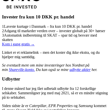
Invester fra kun 10 DKK pr. handel
1
Laveste kurtage i Danmark – fra kun 10 DKK pr. handel
2
Adgang til markeder verden over – invester globalt på 30+ børser
3
Automatisk indberetning til SKAT – spar tid og besvær med
skatten
Kom i gang gratis →
Linket er et reklamelink – men det koster dig ikke ekstra, og du
hjælper mig samtidig.
Se eventuelt mere om mine investeringer hos Nordnet på
min
Shareville-konto.
Du kan også se mine
udbytte aktier
her.
Udbytter
I denne måned har jeg fået udbetalt udbytte fra 12 forskellige
selskaber. Sammenligner jeg med maj 2021, så er en mindre stigning
på to selskaber.
Siden sidste år er
Caterpillar
,
EPR Properties
og
Samsung
kommet