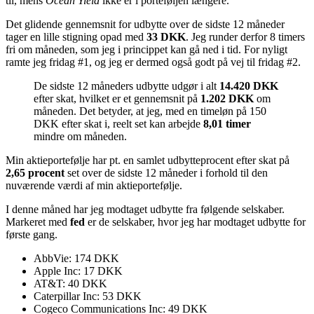
til, mens
Ocean Yield
ikke er i porteføljen længere.
Det glidende gennemsnit for udbytte over de sidste 12 måneder
tager en lille stigning opad med
33 DKK
. Jeg runder derfor 8 timers
fri om måneden, som jeg i princippet kan gå ned i tid. For nyligt
ramte jeg fridag #1, og jeg er dermed også godt på vej til fridag #2.
De sidste 12 måneders udbytte udgør i alt
14.420 DKK
efter skat, hvilket er et gennemsnit på
1.202 DKK
om
måneden. Det betyder, at jeg, med en timeløn på 150
DKK efter skat i, reelt set kan arbejde
8,01 timer
mindre om måneden.
Min aktieportefølje har pt. en samlet udbytteprocent efter skat på
2,65 procent
set over de sidste 12 måneder i forhold til den
nuværende værdi af min aktieportefølje.
I denne måned har jeg modtaget udbytte fra følgende selskaber.
Markeret med
fed
er de selskaber, hvor jeg har modtaget udbytte for
første gang.
AbbVie: 174 DKK
Apple Inc: 17 DKK
AT&T: 40 DKK
Caterpillar Inc: 53 DKK
Cogeco Communications Inc: 49 DKK