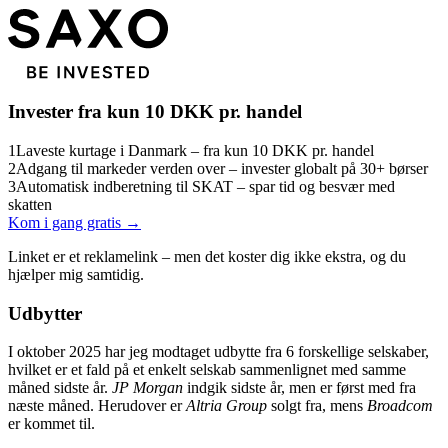
Invester fra kun 10 DKK pr. handel
1
Laveste kurtage i Danmark – fra kun 10 DKK pr. handel
2
Adgang til markeder verden over – invester globalt på 30+ børser
3
Automatisk indberetning til SKAT – spar tid og besvær med
skatten
Kom i gang gratis →
Linket er et reklamelink – men det koster dig ikke ekstra, og du
hjælper mig samtidig.
Udbytter
I oktober 2025 har jeg modtaget udbytte fra 6 forskellige selskaber,
hvilket er et fald på et enkelt selskab sammenlignet med samme
måned sidste år.
JP Morgan
indgik sidste år, men er først med fra
næste måned. Herudover er
Altria Group
solgt fra, mens
Broadcom
er kommet til.