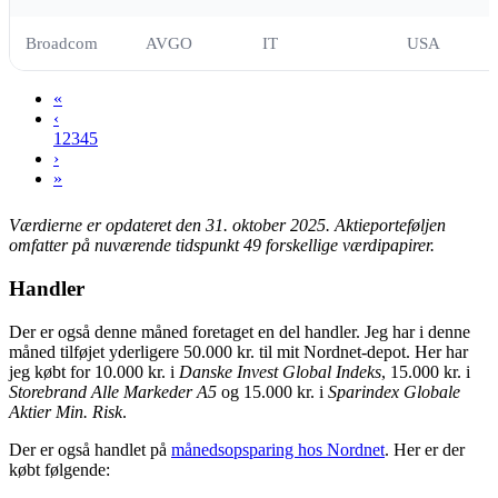
Broadcom
AVGO
IT
USA
«
‹
1
2
3
4
5
›
»
Værdierne er opdateret den 31. oktober 2025.
Aktieporteføljen
omfatter på nuværende tidspunkt 49 forskellige værdipapirer.
Handler
Der er også denne måned foretaget en del handler. Jeg har i denne
måned tilføjet yderligere 50.000 kr. til mit Nordnet-depot. Her har
jeg købt for 10.000 kr. i
Danske Invest Global Indeks
, 15.000 kr. i
Storebrand Alle Markeder A5
og 15.000 kr. i
Sparindex Globale
Aktier Min. Risk
.
Der er også handlet på
månedsopsparing hos Nordnet
. Her er der
købt følgende: