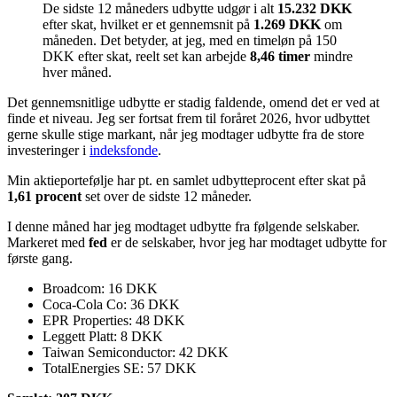
De sidste 12 måneders udbytte udgør i alt
15.232 DKK
efter skat, hvilket er et gennemsnit på
1.269 DKK
om
måneden. Det betyder, at jeg, med en timeløn på 150
DKK efter skat, reelt set kan arbejde
8,46 timer
mindre
hver måned.
Det gennemsnitlige udbytte er stadig faldende, omend det er ved at
finde et niveau. Jeg ser fortsat frem til foråret 2026, hvor udbyttet
gerne skulle stige markant, når jeg modtager udbytte fra de store
investeringer i
indeksfonde
.
Min aktieportefølje har pt. en samlet udbytteprocent efter skat på
1,61 procent
set over de sidste 12 måneder.
I denne måned har jeg modtaget udbytte fra følgende selskaber.
Markeret med
fed
er de selskaber, hvor jeg har modtaget udbytte for
første gang.
Broadcom: 16 DKK
Coca-Cola Co: 36 DKK
EPR Properties: 48 DKK
Leggett Platt: 8 DKK
Taiwan Semiconductor: 42 DKK
TotalEnergies SE: 57 DKK