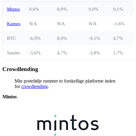
Mintos
0,0%
0,0%
0,0%
0,1%
0
Kameo
N/A
N/A
N/A
-1,6%
0
BTC
-6,9%
8,9%
-9,1%
4,7%
-
Samlet
-5,6%
4,7%
-3,8%
1,7%
-
Crowdlending
Min portefølje rummer to forskellige platforme inden
for
crowdlending
.
Mintos