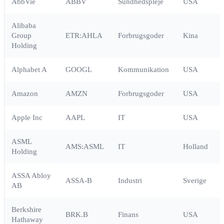
AbbVie
ABBV
Sundhedspleje
USA
Alibaba
Group
ETR:AHLA
Forbrugsgoder
Kina
Holding
Alphabet A
GOOGL
Kommunikation
USA
Amazon
AMZN
Forbrugsgoder
USA
Apple Inc
AAPL
IT
USA
ASML
AMS:ASML
IT
Holland
Holding
ASSA Abloy
ASSA-B
Industri
Sverige
AB
Berkshire
BRK.B
Finans
USA
Hathaway