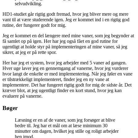
selvudvikling.
HD1-studiet går rigtig godt fremad, hvor jeg bliver mere og mere
vant til at være studerende igen. Jeg er kommet ind i en rigtig god
rutine, der fungerer godt for mig.
Jeg er kommet en del længere med mine vaner, som jeg begynder at
få samlet op på igen. Her har jeg også fået en god rutine for
ugentligt at holde styr på implementeringen af mine vaner, så jeg
sikrer, at jeg er på rette spor.
Her har jeg et system, hvor jeg arbejder med 5 vaner ad gangen.
Hver uge laver jeg en gennemgang af vanerne, hvor jeg vurderer
hvor langt de enkelte er med implementering. Når jeg føler en vane
er tilstrækkeligt implementeret, finder jeg en ny vane at
implementere. Det har fungeret rigtig godt for mig de sidste år. Det
kræver blot, at jeg ugentligt finder en kort stund, hvor jeg kan
evaluere på vanerne.
Bøger
Læsning er en af de vaner, som jeg forsøger at blive
bedre til. Jeg har et mål om at læse minimum 30
minutter om dagen, hvilket jeg stille og roligt arbejder
hen imod.