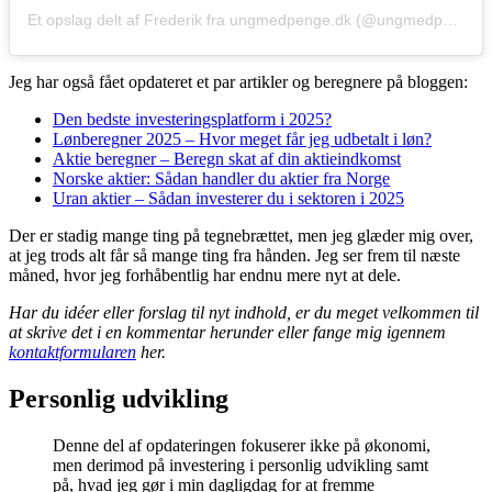
Et opslag delt af Frederik fra ungmedpenge.dk (@ungmedpenge)
Jeg har også fået opdateret et par artikler og beregnere på bloggen:
Den bedste investeringsplatform i 2025?
Lønberegner 2025 – Hvor meget får jeg udbetalt i løn?
Aktie beregner – Beregn skat af din aktieindkomst
Norske aktier: Sådan handler du aktier fra Norge
Uran aktier – Sådan investerer du i sektoren i 2025
Der er stadig mange ting på tegnebrættet, men jeg glæder mig over,
at jeg trods alt får så mange ting fra hånden. Jeg ser frem til næste
måned, hvor jeg forhåbentlig har endnu mere nyt at dele.
Har du idéer eller forslag til nyt indhold, er du meget velkommen til
at skrive det i en kommentar herunder eller fange mig igennem
kontaktformularen
her.
Personlig udvikling
Denne del af opdateringen fokuserer ikke på økonomi,
men derimod på investering i personlig udvikling samt
på, hvad jeg gør i min dagligdag for at fremme