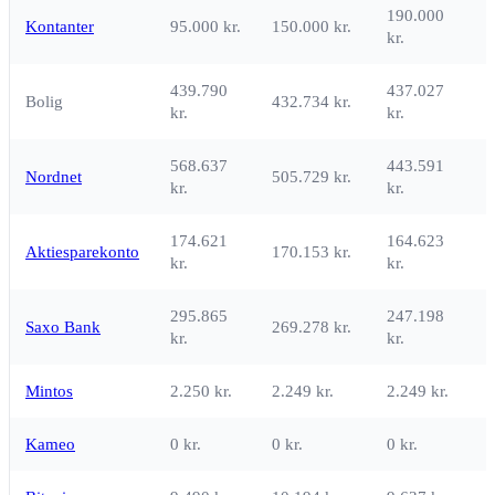
190.000
Kontanter
95.000 kr.
150.000 kr.
kr.
k
439.790
437.027
Bolig
432.734 kr.
kr.
kr.
k
568.637
443.591
Nordnet
505.729 kr.
kr.
kr.
k
174.621
164.623
Aktiesparekonto
170.153 kr.
kr.
kr.
k
295.865
247.198
Saxo Bank
269.278 kr.
kr.
kr.
k
Mintos
2.250 kr.
2.249 kr.
2.249 kr.
Kameo
0 kr.
0 kr.
0 kr.