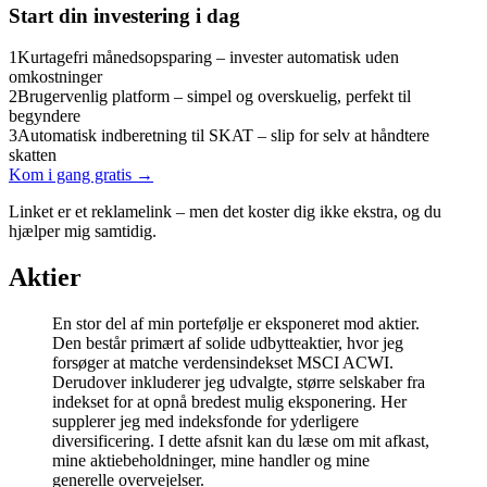
Start din investering i dag
1
Kurtagefri månedsopsparing – invester automatisk uden
omkostninger
2
Brugervenlig platform – simpel og overskuelig, perfekt til
begyndere
3
Automatisk indberetning til SKAT – slip for selv at håndtere
skatten
Kom i gang gratis →
Linket er et reklamelink – men det koster dig ikke ekstra, og du
hjælper mig samtidig.
Aktier
En stor del af min portefølje er eksponeret mod aktier.
Den består primært af solide udbytteaktier, hvor jeg
forsøger at matche verdensindekset MSCI ACWI.
Derudover inkluderer jeg udvalgte, større selskaber fra
indekset for at opnå bredest mulig eksponering. Her
supplerer jeg med indeksfonde for yderligere
diversificering. I dette afsnit kan du læse om mit afkast,
mine aktiebeholdninger, mine handler og mine
generelle overvejelser.