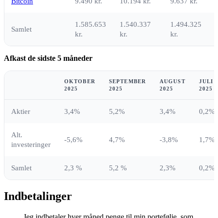
Bitcoin
9.490 kr.
10.194 kr.
9.637 kr.
1.585.653
1.540.337
1.494.325
Samlet
kr.
kr.
kr.
k
Afkast de sidste 5 måneder
OKTOBER
SEPTEMBER
AUGUST
JULI
2025
2025
2025
2025
Aktier
3,4%
5,2%
3,4%
0,2%
Alt.
-5,6%
4,7%
-3,8%
1,7%
investeringer
Samlet
2,3 %
5,2 %
2,3%
0,2%
Indbetalinger
Jeg indbetaler hver måned penge til min portefølje, som