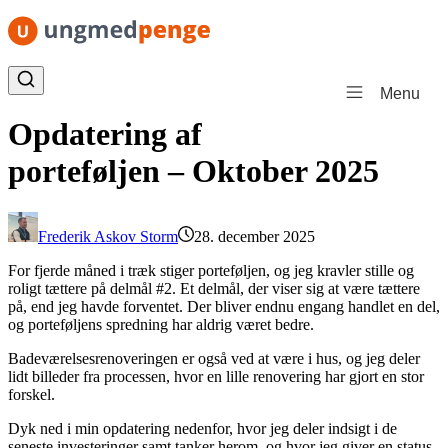
Spring til indhold
Menu
Opdatering af
porteføljen – Oktober 2025
Frederik Askov Storm
28. december 2025
For fjerde måned i træk stiger porteføljen, og jeg kravler stille og
roligt tættere på delmål #2. Et delmål, der viser sig at være tættere
på, end jeg havde forventet. Der bliver endnu engang handlet en del,
og porteføljens spredning har aldrig været bedre.
Badeværelsesrenoveringen er også ved at være i hus, og jeg deler
lidt billeder fra processen, hvor en lille renovering har gjort en stor
forskel.
Dyk ned i min opdatering nedenfor, hvor jeg deler indsigt i de
seneste investeringer samt tanker herom, og hvor jeg giver en status