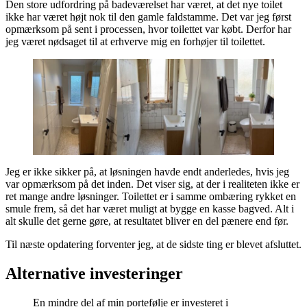
Den store udfordring på badeværelset har været, at det nye toilet
ikke har været højt nok til den gamle faldstamme. Det var jeg først
opmærksom på sent i processen, hvor toilettet var købt. Derfor har
jeg været nødsaget til at erhverve mig en forhøjer til toilettet.
Jeg er ikke sikker på, at løsningen havde endt anderledes, hvis jeg
var opmærksom på det inden. Det viser sig, at der i realiteten ikke er
ret mange andre løsninger. Toilettet er i samme ombæring rykket en
smule frem, så det har været muligt at bygge en kasse bagved. Alt i
alt skulle det gerne gøre, at resultatet bliver en del pænere end før.
Til næste opdatering forventer jeg, at de sidste ting er blevet afsluttet.
Alternative investeringer
En mindre del af min portefølje er investeret i