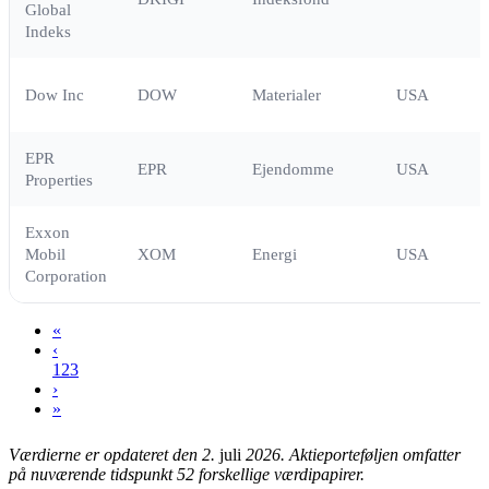
Global
Indeks
Dow Inc
DOW
Materialer
USA
EPR
EPR
Ejendomme
USA
Properties
Exxon
Mobil
XOM
Energi
USA
Corporation
«
‹
1
2
3
›
»
Værdierne er opdateret den 2.
juli
2026.
Aktieporteføljen omfatter
på nuværende tidspunkt 52 forskellige værdipapirer.