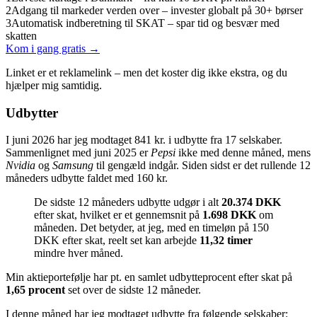
2
Adgang til markeder verden over – invester globalt på 30+ børser
3
Automatisk indberetning til SKAT – spar tid og besvær med
skatten
Kom i gang gratis →
Linket er et reklamelink – men det koster dig ikke ekstra, og du
hjælper mig samtidig.
Udbytter
I juni 2026 har jeg modtaget 841 kr. i udbytte fra 17 selskaber.
Sammenlignet med juni 2025 er
Pepsi
ikke med denne måned, mens
Nvidia
og
Samsung
til gengæld indgår. Siden sidst er det rullende 12
måneders udbytte faldet med 160 kr.
De sidste 12 måneders udbytte udgør i alt
20.374 DKK
efter skat, hvilket er et gennemsnit på
1.698 DKK
om
måneden. Det betyder, at jeg, med en timeløn på 150
DKK efter skat, reelt set kan arbejde
11,32 timer
mindre hver måned.
Min aktieportefølje har pt. en samlet udbytteprocent efter skat på
1,65 procent
set over de sidste 12 måneder.
I denne måned har jeg modtaget udbytte fra følgende selskaber: