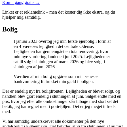
Kom i gang gratis →
Linket er et reklamelink – men det koster dig ikke ekstra, og du
hjælper mig samtidig.
Bolig
I januar 2023 overtog jeg min første ejerbolig i form af
en 4-værelses lejlighed i det centrale Odense.
Lejligheden har gennemgået en totalrenovering, hvor
min nye vurdering landede i juni 2025. Lejligheden er
sat til salg i slutningen af marts 2026 og blev solgt i
slutningen af juni 2026.
Værdien af min bolig opgøres som min seneste
bankvurdering fratrukket min gæld i boligen.
Der er endelig nyt fra boligfronten. Lejligheden er blevet solgt, og
handlen blev gjort endelig i slutningen af juni. Salget endte med en
pris, hvor jeg efter alle omkostninger står tilbage med stort set det
beløb, jeg har regnet med i porteføljen. Det er jeg meget tilfreds
med.
Vi har samtidig underskrevet alle dokumenter på den nye
andelsbolig i København. Det betyder, at vi fra slutningen af august