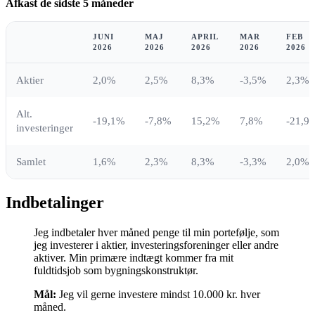
Afkast de sidste 5 måneder
JUNI
MAJ
APRIL
MAR
FEB
2026
2026
2026
2026
2026
Aktier
2,0%
2,5%
8,3%
-3,5%
2,3%
Alt.
-19,1%
-7,8%
15,2%
7,8%
-21,9
investeringer
Samlet
1,6%
2,3%
8,3%
-3,3%
2,0%
Indbetalinger
Jeg indbetaler hver måned penge til min portefølje, som
jeg investerer i aktier, investeringsforeninger eller andre
aktiver. Min primære indtægt kommer fra mit
fuldtidsjob som bygningskonstruktør.
Mål:
Jeg vil gerne investere mindst 10.000 kr. hver
måned.