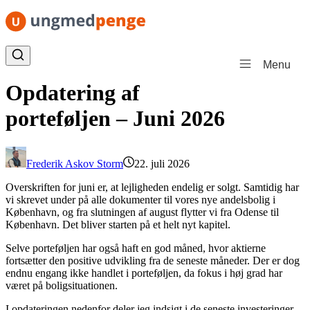
Spring til indhold
Menu
Opdatering af
porteføljen – Juni 2026
Frederik Askov Storm
22. juli 2026
Overskriften for juni er, at lejligheden endelig er solgt. Samtidig har
vi skrevet under på alle dokumenter til vores nye andelsbolig i
København, og fra slutningen af august flytter vi fra Odense til
København. Det bliver starten på et helt nyt kapitel.
Selve porteføljen har også haft en god måned, hvor aktierne
fortsætter den positive udvikling fra de seneste måneder. Der er dog
endnu engang ikke handlet i porteføljen, da fokus i høj grad har
været på boligsituationen.
I opdateringen nedenfor deler jeg indsigt i de seneste investeringer