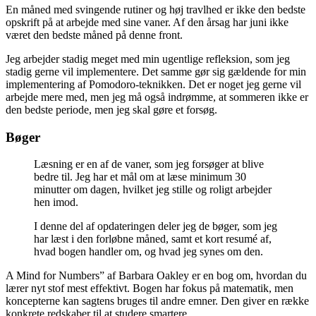
En måned med svingende rutiner og høj travlhed er ikke den bedste
opskrift på at arbejde med sine vaner. Af den årsag har juni ikke
været den bedste måned på denne front.
Jeg arbejder stadig meget med min ugentlige refleksion, som jeg
stadig gerne vil implementere. Det samme gør sig gældende for min
implementering af Pomodoro-teknikken. Det er noget jeg gerne vil
arbejde mere med, men jeg må også indrømme, at sommeren ikke er
den bedste periode, men jeg skal gøre et forsøg.
Bøger
Læsning er en af de vaner, som jeg forsøger at blive
bedre til. Jeg har et mål om at læse minimum 30
minutter om dagen, hvilket jeg stille og roligt arbejder
hen imod.
I denne del af opdateringen deler jeg de bøger, som jeg
har læst i den forløbne måned, samt et kort resumé af,
hvad bogen handler om, og hvad jeg synes om den.
A Mind for Numbers” af Barbara Oakley er en bog om, hvordan du
lærer nyt stof mest effektivt. Bogen har fokus på matematik, men
koncepterne kan sagtens bruges til andre emner. Den giver en række
konkrete redskaber til at studere smartere.