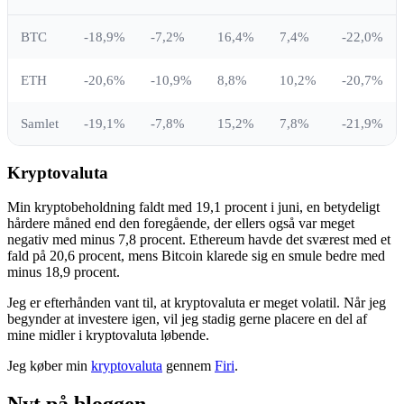
BTC
-18,9%
-7,2%
16,4%
7,4%
-22,0%
ETH
-20,6%
-10,9%
8,8%
10,2%
-20,7%
Samlet
-19,1%
-7,8%
15,2%
7,8%
-21,9%
Kryptovaluta
Min kryptobeholdning faldt med 19,1 procent i juni, en betydeligt
hårdere måned end den foregående, der ellers også var meget
negativ med minus 7,8 procent. Ethereum havde det sværest med et
fald på 20,6 procent, mens Bitcoin klarede sig en smule bedre med
minus 18,9 procent.
Jeg er efterhånden vant til, at kryptovaluta er meget volatil. Når jeg
begynder at investere igen, vil jeg stadig gerne placere en del af
mine midler i kryptovaluta løbende.
Jeg køber min
kryptovaluta
gennem
Firi
.