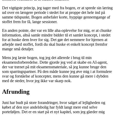
Det vigtigste princip, jeg tager med fra bogen, er at sprede sin læring
ud over en længere periode i stedet for at proppe det hele ind på
samme tidspunkt. Bogen anbefaler korte, hyppige gennemgange af
stoffet frem for få, lange sessioner.
En anden pointe, der var en lille aha-oplevelse for mig, er at chunke
information, altså samle mindre bidder til et samlet koncept, i stedet
for at huske dem hver for sig. Det gør det nemmere for hjernen at
arbejde med stoffet, fordi du skal huske et enkelt koncept fremfor
mange små detaljer.
Mens jeg læste bogen, tog jeg det allerede i brug til min
eksamensforberedelse. Dette gjorde jeg ved at skabe en AI-agent,
der var trænet på mit eksamensmateriale, så jeg kunne bruge den
som sparringspartner. På den måde kunne jeg øve mig i at formulere
svar og forståelse af koncepter, mens den kunne gå mere i dybden
med de steder, hvor jeg ikke var skarp nok.
Afrunding
Juni har budt på store forandringer, hvor salget af lejligheden og
købet af den nye andelsbolig har fyldt langt mere end selve
porteføljen. Det er en start på et nyt kapitel, som jeg glæder mig