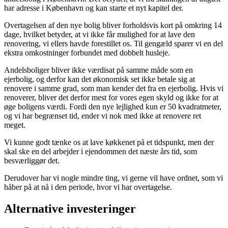
har adresse i København og kan starte et nyt kapitel der.
Overtagelsen af den nye bolig bliver forholdsvis kort på omkring 14
dage, hvilket betyder, at vi ikke får mulighed for at lave den
renovering, vi ellers havde forestillet os. Til gengæld sparer vi en del
ekstra omkostninger forbundet med dobbelt husleje.
Andelsboliger bliver ikke værdisat på samme måde som en
ejerbolig, og derfor kan det økonomisk set ikke betale sig at
renovere i samme grad, som man kender det fra en ejerbolig. Hvis vi
renoverer, bliver det derfor mest for vores egen skyld og ikke for at
øge boligens værdi. Fordi den nye lejlighed kun er 50 kvadratmeter,
og vi har begrænset tid, ender vi nok med ikke at renovere ret
meget.
Vi kunne godt tænke os at lave køkkenet på et tidspunkt, men der
skal ske en del arbejder i ejendommen det næste års tid, som
besværliggør det.
Derudover har vi nogle mindre ting, vi gerne vil have ordnet, som vi
håber på at nå i den periode, hvor vi har overtagelse.
Alternative investeringer