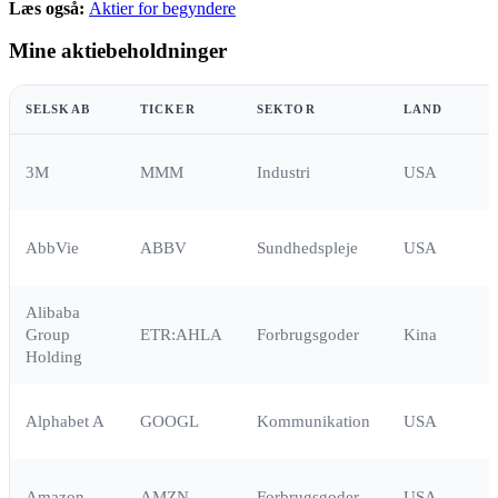
Læs også:
Aktier for begyndere
Mine aktiebeholdninger
SELSKAB
TICKER
SEKTOR
LAND
3M
MMM
Industri
USA
AbbVie
ABBV
Sundhedspleje
USA
Alibaba
Group
ETR:AHLA
Forbrugsgoder
Kina
Holding
Alphabet A
GOOGL
Kommunikation
USA
Amazon
AMZN
Forbrugsgoder
USA