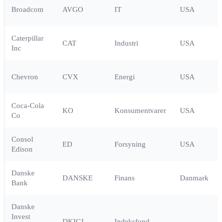
Broadcom
AVGO
IT
USA
Caterpillar
CAT
Industri
USA
Inc
Chevron
CVX
Energi
USA
Coca-Cola
KO
Konsumentvarer
USA
Co
Consol
ED
Forsyning
USA
Edison
Danske
DANSKE
Finans
Danmark
Bank
Danske
Invest
DKIGI
Indeksfond