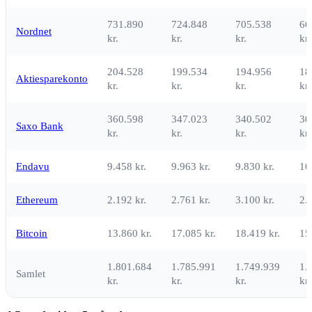
731.890
724.848
705.538
66
Nordnet
kr.
kr.
kr.
kr.
204.528
199.534
194.956
18
Aktiesparekonto
kr.
kr.
kr.
kr.
360.598
347.023
340.502
30
Saxo Bank
kr.
kr.
kr.
kr.
Endavu
9.458 kr.
9.963 kr.
9.830 kr.
10
Ethereum
2.192 kr.
2.761 kr.
3.100 kr.
2.
Bitcoin
13.860 kr.
17.085 kr.
18.419 kr.
15
1.801.684
1.785.991
1.749.939
1.
Samlet
kr.
kr.
kr.
kr.