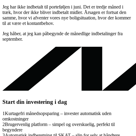
Jeg har ikke indbetalt til porteføljen i juni. Det er tredje måned i
træk, hvor der ikke bliver indbetalt midler. Årsagen er fortsat den
samme, hvor vi afventer vores nye boligsituation, hvor der kommer
til at være et kontantbehov.
Jeg håber, at jeg kan påbegynde de månedlige indbetalinger fra
september.
Start din investering i dag
1
Kurtagefri månedsopsparing – invester automatisk uden
omkostninger
2
Brugervenlig platform – simpel og overskuelig, perfekt til
begyndere
3
Automatisk indberetning til SKAT – slip for selv at håndtere