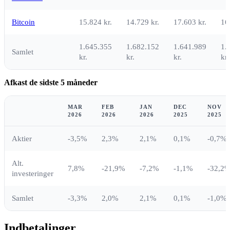
Bitcoin
15.824 kr.
14.729 kr.
17.603 kr.
16
1.645.355
1.682.152
1.641.989
1.
Samlet
kr.
kr.
kr.
kr.
Afkast de sidste 5 måneder
MAR
FEB
JAN
DEC
NOV
2026
2026
2026
2025
2025
Aktier
-3,5%
2,3%
2,1%
0,1%
-0,7%
Alt.
7,8%
-21,9%
-7,2%
-1,1%
-32,2
investeringer
Samlet
-3,3%
2,0%
2,1%
0,1%
-1,0%
Indbetalinger