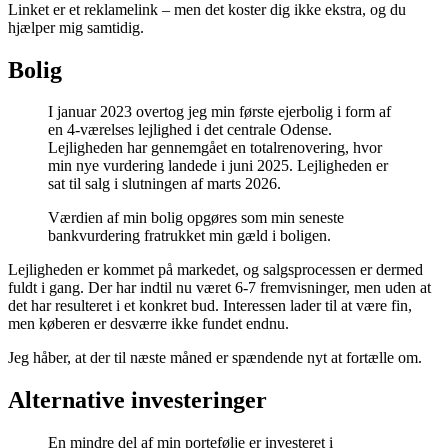
Linket er et reklamelink – men det koster dig ikke ekstra, og du
hjælper mig samtidig.
Bolig
I januar 2023 overtog jeg min første ejerbolig i form af
en 4-værelses lejlighed i det centrale Odense.
Lejligheden har gennemgået en totalrenovering, hvor
min nye vurdering landede i juni 2025. Lejligheden er
sat til salg i slutningen af marts 2026.
Værdien af min bolig opgøres som min seneste
bankvurdering fratrukket min gæld i boligen.
Lejligheden er kommet på markedet, og salgsprocessen er dermed
fuldt i gang. Der har indtil nu været 6-7 fremvisninger, men uden at
det har resulteret i et konkret bud. Interessen lader til at være fin,
men køberen er desværre ikke fundet endnu.
Jeg håber, at der til næste måned er spændende nyt at fortælle om.
Alternative investeringer
En mindre del af min portefølje er investeret i