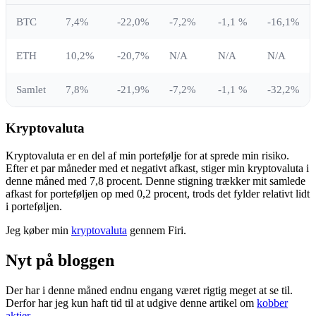
BTC
7,4%
-22,0%
-7,2%
-1,1 %
-16,1%
ETH
10,2%
-20,7%
N/A
N/A
N/A
Samlet
7,8%
-21,9%
-7,2%
-1,1 %
-32,2%
Kryptovaluta
Kryptovaluta er en del af min portefølje for at sprede min risiko.
Efter et par måneder med et negativt afkast, stiger min kryptovaluta i
denne måned med 7,8 procent. Denne stigning trækker mit samlede
afkast for porteføljen op med 0,2 procent, trods det fylder relativt lidt
i porteføljen.
Jeg køber min
kryptovaluta
gennem Firi.
Nyt på bloggen
Der har i denne måned endnu engang været rigtig meget at se til.
Derfor har jeg kun haft tid til at udgive denne artikel om
kobber
aktier
.