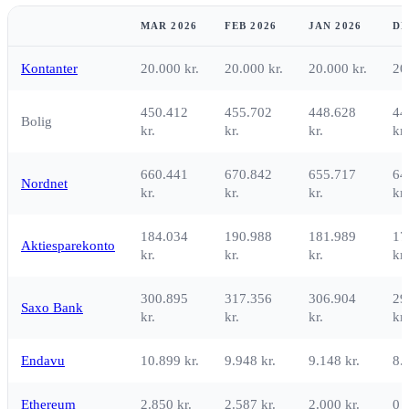
MAR 2026
FEB 2026
JAN 2026
DE
Kontanter
20.000 kr.
20.000 kr.
20.000 kr.
20
450.412
455.702
448.628
44
Bolig
kr.
kr.
kr.
kr.
660.441
670.842
655.717
64
Nordnet
kr.
kr.
kr.
kr.
184.034
190.988
181.989
17
Aktiesparekonto
kr.
kr.
kr.
kr.
300.895
317.356
306.904
29
Saxo Bank
kr.
kr.
kr.
kr.
Endavu
10.899 kr.
9.948 kr.
9.148 kr.
8.
Ethereum
2.850 kr.
2.587 kr.
2.000 kr.
0 k