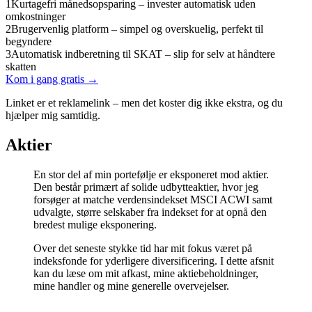
1
Kurtagefri månedsopsparing – invester automatisk uden
omkostninger
2
Brugervenlig platform – simpel og overskuelig, perfekt til
begyndere
3
Automatisk indberetning til SKAT – slip for selv at håndtere
skatten
Kom i gang gratis →
Linket er et reklamelink – men det koster dig ikke ekstra, og du
hjælper mig samtidig.
Aktier
En stor del af min portefølje er eksponeret mod aktier.
Den består primært af solide udbytteaktier, hvor jeg
forsøger at matche verdensindekset MSCI ACWI samt
udvalgte, større selskaber fra indekset for at opnå den
bredest mulige eksponering.
Over det seneste stykke tid har mit fokus været på
indeksfonde for yderligere diversificering. I dette afsnit
kan du læse om mit afkast, mine aktiebeholdninger,
mine handler og mine generelle overvejelser.