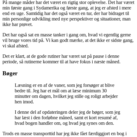
På mange måder har det været en rigtig stor oplevelse. Det har været
min første gang i Sydamerika og første gang, at jeg er afsted i mere
end en uge. Samtidig har det også været en tur, der har bidraget til
min personlige udvikling med nye perspektiver og situationer, man
ikke har prøvet.
Det har også sat en masse tanker i gang om, hvad vi egentlig gerne
vil bruge vores tid på. Vi kan godt mærke, at det ikke er sidste gang,
vi skal afsted.
Det er klart, at de gode rutiner har været sat på pause i denne
periode, så rutinerne kommer til at have fokus i næste måned.
Bøger
Læsning er en af de vaner, som jeg forsøger at blive
bedre til. Jeg har et mål om at læse minimum 30
minutter om dagen, hvilket jeg stille og roligt arbejder
hen imod.
I denne del af opdateringen deler jeg de bøger, som jeg
har læst i den forløbne måned, samt et kort resumé af,
hvad bogen handler om, og hvad jeg synes om den.
Trods en masse transporttid har jeg ikke fået færdiggjort en bog i