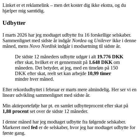
Linket er et reklamelink – men det koster dig ikke ekstra, og du
hjælper mig samtidig.
Udbytter
I marts 2026 har jeg modtaget udbytte fra 16 forskellige selskaber.
Sammenlignet med sidste år indgår
Nordea
og
Unilever
ikke i denne
måned, mens
Novo Nordisk
indgår i modsætning til sidste år.
De sidste 12 måneders udbytte udgør i alt
19.776 DKK
efter skat, hvilket er et gennemsnit på
1.648 DKK
om
måneden. Det betyder, at jeg, med en timeløn på 150
DKK efter skat, reelt set kan arbejde
10,99 timer
mindre hver måned.
Efter rekordudbyttet i februar er marts mere almindelig. Her ser vi en
lineær udvikling sammenlignet med sidste år.
Min aktieportefølje har pt. en samlet udbytteprocent efter skat på
1,88 procent
set over de sidste 12 måneder.
I denne måned har jeg modtaget udbytte fra følgende selskaber.
Markeret med
fed
er de selskaber, hvor jeg har modtaget udbytte for
første gang.