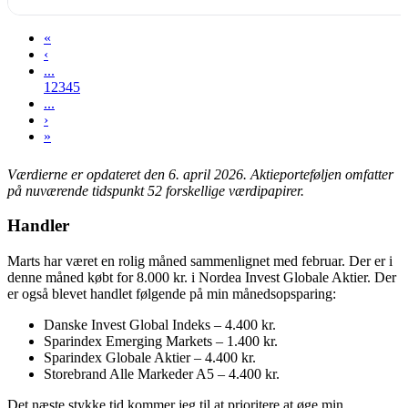
«
‹
...
1
2
3
4
5
...
›
»
Værdierne er opdateret den 6. april 2026.
Aktieporteføljen omfatter
på nuværende tidspunkt 52 forskellige værdipapirer.
Handler
Marts har været en rolig måned sammenlignet med februar. Der er i
denne måned købt for 8.000 kr. i Nordea Invest Globale Aktier. Der
er også blevet handlet følgende på min månedsopsparing:
Danske Invest Global Indeks – 4.400 kr.
Sparindex Emerging Markets – 1.400 kr.
Sparindex Globale Aktier – 4.400 kr.
Storebrand Alle Markeder A5 – 4.400 kr.
Det næste stykke tid kommer jeg til at prioritere at øge min