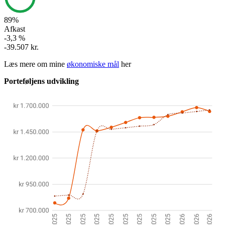
89%
Afkast
-3,3 %
-39.507 kr.
Læs mere om mine
økonomiske mål
her
Porteføljens udvikling