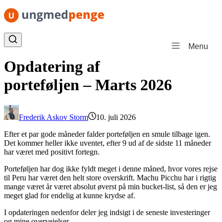
Spring til indhold
Menu
Opdatering af
porteføljen – Marts 2026
Frederik Askov Storm
10. juli 2026
Efter et par gode måneder falder porteføljen en smule tilbage igen.
Det kommer heller ikke uventet, efter 9 ud af de sidste 11 måneder
har været med positivt fortegn.
Porteføljen har dog ikke fyldt meget i denne måned, hvor vores rejse
til Peru har været den helt store overskrift. Machu Picchu har i rigtig
mange været år været absolut øverst på min bucket-list, så den er jeg
meget glad for endelig at kunne krydse af.
I opdateringen nedenfor deler jeg indsigt i de seneste investeringer
og mine overvejelser.