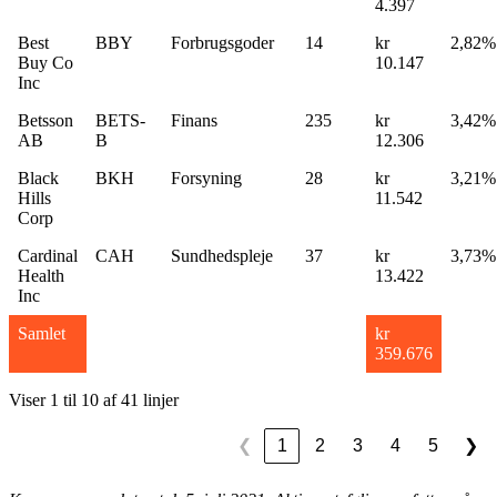
4.397
Best
BBY
Forbrugsgoder
14
kr
2,82%
Buy Co
10.147
Inc
Betsson
BETS-
Finans
235
kr
3,42%
AB
B
12.306
Black
BKH
Forsyning
28
kr
3,21%
Hills
11.542
Corp
Cardinal
CAH
Sundhedspleje
37
kr
3,73%
Health
13.422
Inc
Samlet
kr
359.676
Viser 1 til 10 af 41 linjer
1
2
3
4
5
❮
❯