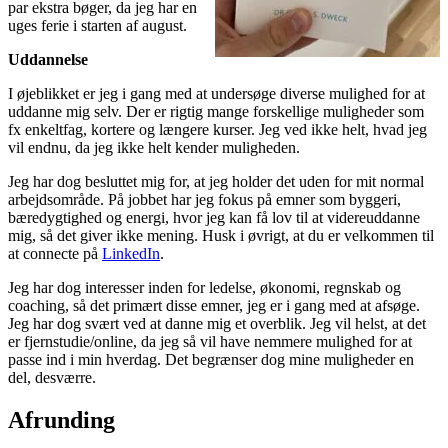
par ekstra bøger, da jeg har en
uges ferie i starten af august.
Uddannelse
I øjeblikket er jeg i gang med at undersøge diverse mulighed for at
uddanne mig selv. Der er rigtig mange forskellige muligheder som
fx enkeltfag, kortere og længere kurser. Jeg ved ikke helt, hvad jeg
vil endnu, da jeg ikke helt kender muligheden.
Jeg har dog besluttet mig for, at jeg holder det uden for mit normal
arbejdsområde. På jobbet har jeg fokus på emner som byggeri,
bæredygtighed og energi, hvor jeg kan få lov til at videreuddanne
mig, så det giver ikke mening. Husk i øvrigt, at du er velkommen til
at connecte på
LinkedIn
.
Jeg har dog interesser inden for ledelse, økonomi, regnskab og
coaching, så det primært disse emner, jeg er i gang med at afsøge.
Jeg har dog svært ved at danne mig et overblik. Jeg vil helst, at det
er fjernstudie/online, da jeg så vil have nemmere mulighed for at
passe ind i min hverdag. Det begrænser dog mine muligheder en
del, desværre.
Afrunding