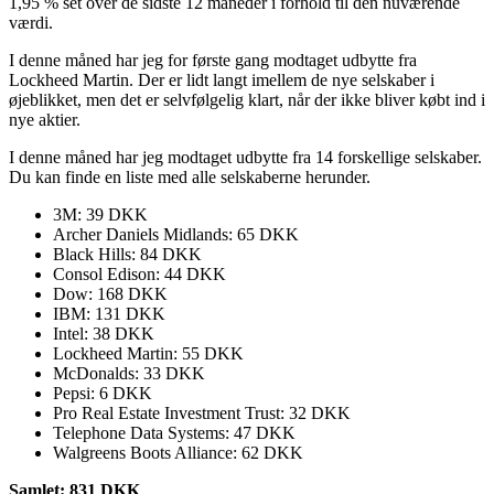
1,95 % set over de sidste 12 måneder i forhold til den nuværende
værdi.
I denne måned har jeg for første gang modtaget udbytte fra
Lockheed Martin. Der er lidt langt imellem de nye selskaber i
øjeblikket, men det er selvfølgelig klart, når der ikke bliver købt ind i
nye aktier.
I denne måned har jeg modtaget udbytte fra 14 forskellige selskaber.
Du kan finde en liste med alle selskaberne herunder.
3M: 39 DKK
Archer Daniels Midlands: 65 DKK
Black Hills: 84 DKK
Consol Edison: 44 DKK
Dow: 168 DKK
IBM: 131 DKK
Intel: 38 DKK
Lockheed Martin: 55 DKK
McDonalds: 33 DKK
Pepsi: 6 DKK
Pro Real Estate Investment Trust: 32 DKK
Telephone Data Systems: 47 DKK
Walgreens Boots Alliance: 62 DKK
Samlet: 831 DKK