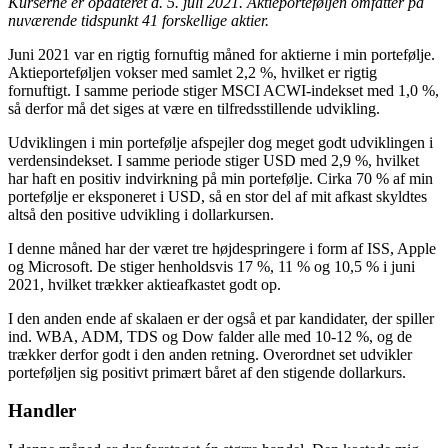
Kurserne er opdateret d. 5. juli 2021.
Aktieporteføljen omfatter på
nuværende tidspunkt 41 forskellige aktier.
Juni 2021 var en rigtig fornuftig måned for aktierne i min portefølje.
Aktieporteføljen vokser med samlet 2,2 %, hvilket er rigtig
fornuftigt. I samme periode stiger MSCI ACWI-indekset med 1,0 %,
så derfor må det siges at være en tilfredsstillende udvikling.
Udviklingen i min portefølje afspejler dog meget godt udviklingen i
verdensindekset. I samme periode stiger USD med 2,9 %, hvilket
har haft en positiv indvirkning på min portefølje. Cirka 70 % af min
portefølje er eksponeret i USD, så en stor del af mit afkast skyldtes
altså den positive udvikling i dollarkursen.
I denne måned har der været tre højdespringere i form af ISS, Apple
og Microsoft. De stiger henholdsvis 17 %, 11 % og 10,5 % i juni
2021, hvilket trækker aktieafkastet godt op.
I den anden ende af skalaen er der også et par kandidater, der spiller
ind. WBA, ADM, TDS og Dow falder alle med 10-12 %, og de
trækker derfor godt i den anden retning. Overordnet set udvikler
porteføljen sig positivt primært båret af den stigende dollarkurs.
Handler