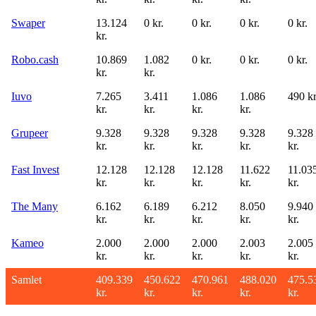
Swaper
13.124
0 kr.
0 kr.
0 kr.
0 kr.
kr.
Robo.cash
10.869
1.082
0 kr.
0 kr.
0 kr.
kr.
kr.
Iuvo
7.265
3.411
1.086
1.086
490 kr
kr.
kr.
kr.
kr.
Grupeer
9.328
9.328
9.328
9.328
9.328
kr.
kr.
kr.
kr.
kr.
Fast Invest
12.128
12.128
12.128
11.622
11.03
kr.
kr.
kr.
kr.
kr.
The Many
6.162
6.189
6.212
8.050
9.940
kr.
kr.
kr.
kr.
kr.
Kameo
2.000
2.000
2.000
2.003
2.005
kr.
kr.
kr.
kr.
kr.
Samlet
409.339
450.622
470.961
488.020
475.5
kr.
kr.
kr.
kr.
kr.