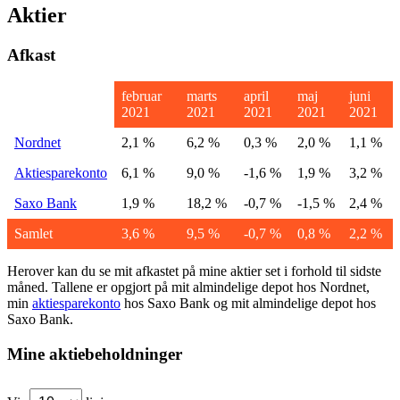
Aktier
Afkast
februar
marts
april
maj
juni
2021
2021
2021
2021
2021
Nordnet
2,1 %
6,2 %
0,3 %
2,0 %
1,1 %
Aktiesparekonto
6,1 %
9,0 %
-1,6 %
1,9 %
3,2 %
Saxo Bank
1,9 %
18,2 %
-0,7 %
-1,5 %
2,4 %
Samlet
3,6 %
9,5 %
-0,7 %
0,8 %
2,2 %
Herover kan du se mit afkastet på mine aktier set i forhold til sidste
måned. Tallene er opgjort på mit almindelige depot hos Nordnet,
min
aktiesparekonto
hos Saxo Bank og mit almindelige depot hos
Saxo Bank.
Mine aktiebeholdninger