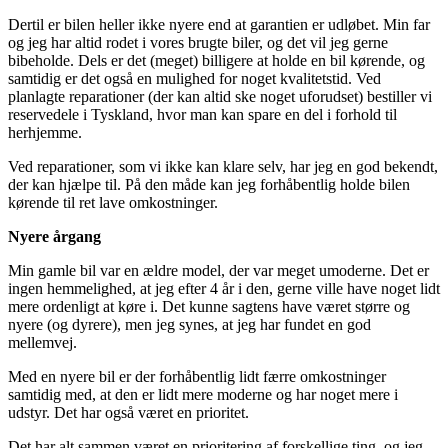
Dertil er bilen heller ikke nyere end at garantien er udløbet. Min far
og jeg har altid rodet i vores brugte biler, og det vil jeg gerne
bibeholde. Dels er det (meget) billigere at holde en bil kørende, og
samtidig er det også en mulighed for noget kvalitetstid. Ved
planlagte reparationer (der kan altid ske noget uforudset) bestiller vi
reservedele i Tyskland, hvor man kan spare en del i forhold til
herhjemme.
Ved reparationer, som vi ikke kan klare selv, har jeg en god bekendt,
der kan hjælpe til. På den måde kan jeg forhåbentlig holde bilen
kørende til ret lave omkostninger.
Nyere årgang
Min gamle bil var en ældre model, der var meget umoderne. Det er
ingen hemmelighed, at jeg efter 4 år i den, gerne ville have noget lidt
mere ordenligt at køre i. Det kunne sagtens have været større og
nyere (og dyrere), men jeg synes, at jeg har fundet en god
mellemvej.
Med en nyere bil er der forhåbentlig lidt færre omkostninger
samtidig med, at den er lidt mere moderne og har noget mere i
udstyr. Det har også været en prioritet.
Det har alt sammen været en prioritering af forskellige ting, og jeg