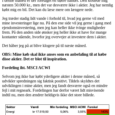
I denne måned er der foretaget én større handel. Den kostede mig
næsten 50.000 kr., men det var desværre ikke i aktier. Jeg har nemlig
købt mig en bil. Det kan du læse mere om længere nede.
Jeg træder stadig lidt vande i forhold til, hvad jeg gerne vil med
mine investeringer lige nu. På den ene side vil jeg gerne i gang med
ejendomsinvestering, men jeg kan heller ikke tvinge muligheder
frem. På den anden side ønsker jeg heller ikke at have for mange
kontanter stående, hvorfor jeg overvejer at investere dem i aktier.
Det håber jeg på at blive klogere på til næste måned.
OBS: Mine køb skal ikke anses som en anbefaling til at købe
disse aktier. Det er blot til inspiration.
Fordeling iht. MSCI ACWI
Selvom jeg ikke har købt yderligere aktier i denne måned, så
udvikler spredningen sig faktisk positivt. Tildels skyldtes det
udviklingen i mine aktier, men jeg fandt desværre også en mindre
fejl i mit regneark. Fordelingen har derfor været lidt misvisende
indtil nu, men den ændrer heldigvis ikke det store billede.