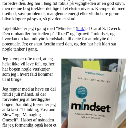
forbedre den. Jeg har i lang tid fokus på vigtigheden af en god søvn,
men denne bog trækker det lige til et ekstra niveau. Kæmper du med
træthed, søvnproblemer, manglende energi eller vil du bare gerne
blive klogere på søvn, så giv den et skud.
I øjeblikket er jeg i gang med “Mindset” (
link
) af Carol S. Dweck.
Den omhandler forskellen på “fixed” og “growth” mindset, og
hvordan du kan udnytte kendskabet til dette for at udnytte dit
potentiale. Jeg er snart færdig med den, og den har helt klart sat
nogle tanker i gang.
Jeg kæmper ofte med, at jeg
helst ikke vil lave fejl, og her
har bogen nogle værktøjer,
som jeg i hvert fald kommer
til at bruge.
Jeg regner med at have en del
fritid i juli måned, så der
forventer jeg at færdiggøre
bogen. Samtidig forventer jeg
at få læst “Thinking, Fast and
Slow” og “Managing
Oneself”. I løbet af måneden
får jeg formentlig også købt et