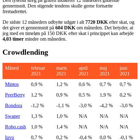
Den lyseblå streg på grafen indikerer 12 måneders glidende
gennemsnit. Den stigende tendens skulle gerne fortsætte
fremadrettet.
De sidste 12 måneders udbytte udgør i alt
7720 DKK
efter skat, og
det giver et gennemsnit på
604 DKK
om måneden. Det betyder, at
jeg med en timeløn på 150 DKK efter skat i princippet kan arbejde
4,03 timer
mindre om måneden.
Crowdlending
Måned
februar
marts
april
maj
juni
2021
2021
2021
2021
2021
Mintos
0,9 %
1,2 %
0,6 %
0,7 %
0,7 %
PeerBerry
1,2 %
0,9 %
0,5 %
1,9 %
0,2 %
Bondora
-1,2 %
-1,1 %
-3,0 %
-4,2 %
-3,0 %
Swaper
1,3 %
1,0 %
N/A
N/A
N/A
Robo.cash
1,0 %
1,4 %
N/A
N/A
N/A
Iuvo
0,7 %
0,2 %
-0,4 %
0,0 %
-0,1 %