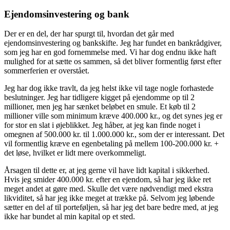
Ejendomsinvestering og bank
Der er en del, der har spurgt til, hvordan det går med
ejendomsinvestering og bankskifte. Jeg har fundet en bankrådgiver,
som jeg har en god fornemmelse med. Vi har dog endnu ikke haft
mulighed for at sætte os sammen, så det bliver formentlig først efter
sommerferien er overstået.
Jeg har dog ikke travlt, da jeg helst ikke vil tage nogle forhastede
beslutninger. Jeg har tidligere kigget på ejendomme op til 2
millioner, men jeg har sænket beløbet en smule. Et køb til 2
millioner ville som minimum kræve 400.000 kr., og det synes jeg er
for stor en slat i øjeblikket. Jeg håber, at jeg kan finde noget i
omegnen af 500.000 kr. til 1.000.000 kr., som der er interessant. Det
vil formentlig kræve en egenbetaling på mellem 100-200.000 kr. +
det løse, hvilket er lidt mere overkommeligt.
Årsagen til dette er, at jeg gerne vil have lidt kapital i sikkerhed.
Hvis jeg smider 400.000 kr. efter en ejendom, så har jeg ikke ret
meget andet at gøre med. Skulle det være nødvendigt med ekstra
likviditet, så har jeg ikke meget at trække på. Selvom jeg løbende
sætter en del af til porteføljen, så har jeg det bare bedre med, at jeg
ikke har bundet al min kapital op et sted.