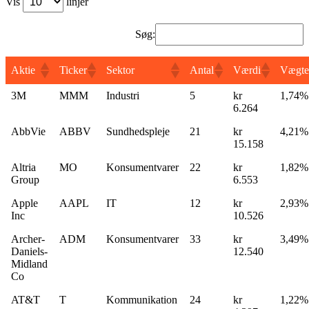
Vis
linjer
Søg:
Aktie
Ticker
Sektor
Antal
Værdi
Vægte
3M
MMM
Industri
5
kr
1,74%
6.264
AbbVie
ABBV
Sundhedspleje
21
kr
4,21%
15.158
Altria
MO
Konsumentvarer
22
kr
1,82%
Group
6.553
Apple
AAPL
IT
12
kr
2,93%
Inc
10.526
Archer-
ADM
Konsumentvarer
33
kr
3,49%
Daniels-
12.540
Midland
Co
AT&T
T
Kommunikation
24
kr
1,22%