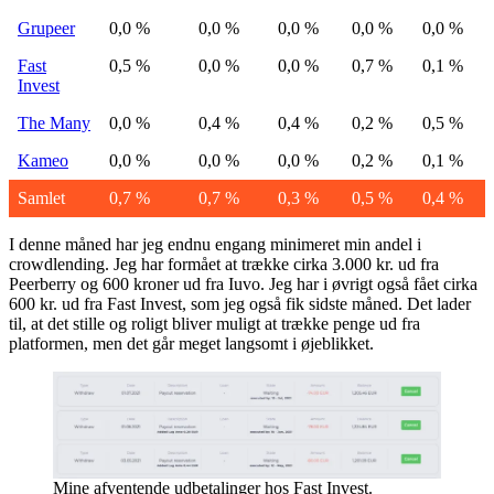
Grupeer
0,0 %
0,0 %
0,0 %
0,0 %
0,0 %
Fast
0,5 %
0,0 %
0,0 %
0,7 %
0,1 %
Invest
The Many
0,0 %
0,4 %
0,4 %
0,2 %
0,5 %
Kameo
0,0 %
0,0 %
0,0 %
0,2 %
0,1 %
Samlet
0,7 %
0,7 %
0,3 %
0,5 %
0,4 %
I denne måned har jeg endnu engang minimeret min andel i
crowdlending. Jeg har formået at trække cirka 3.000 kr. ud fra
Peerberry og 600 kroner ud fra Iuvo. Jeg har i øvrigt også fået cirka
600 kr. ud fra Fast Invest, som jeg også fik sidste måned. Det lader
til, at det stille og roligt bliver muligt at trække penge ud fra
platformen, men det går meget langsomt i øjeblikket.
Mine afventende udbetalinger hos Fast Invest.