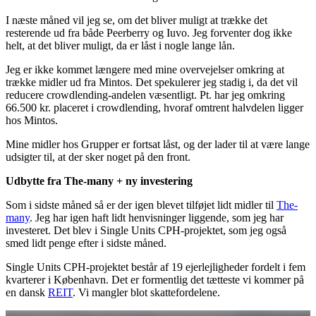
I næste måned vil jeg se, om det bliver muligt at trække det
resterende ud fra både Peerberry og Iuvo. Jeg forventer dog ikke
helt, at det bliver muligt, da er låst i nogle lange lån.
Jeg er ikke kommet længere med mine overvejelser omkring at
trække midler ud fra Mintos. Det spekulerer jeg stadig i, da det vil
reducere crowdlending-andelen væsentligt. Pt. har jeg omkring
66.500 kr. placeret i crowdlending, hvoraf omtrent halvdelen ligger
hos Mintos.
Mine midler hos Grupper er fortsat låst, og der lader til at være lange
udsigter til, at der sker noget på den front.
Udbytte fra The-many + ny investering
Som i sidste måned så er der igen blevet tilføjet lidt midler til
The-
many
. Jeg har igen haft lidt henvisninger liggende, som jeg har
investeret. Det blev i Single Units CPH-projektet, som jeg også
smed lidt penge efter i sidste måned.
Single Units CPH-projektet består af 19 ejerlejligheder fordelt i fem
kvarterer i København. Det er formentlig det tætteste vi kommer på
en dansk
REIT
. Vi mangler blot skattefordelene.