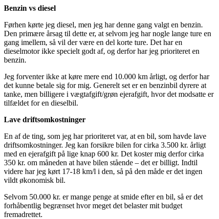
Benzin vs diesel
Førhen kørte jeg diesel, men jeg har denne gang valgt en benzin.
Den primære årsag til dette er, at selvom jeg har nogle lange ture en
gang imellem, så vil der være en del korte ture. Det har en
dieselmotor ikke specielt godt af, og derfor har jeg prioriteret en
benzin.
Jeg forventer ikke at køre mere end 10.000 km årligt, og derfor har
det kunne betale sig for mig. Generelt set er en benzinbil dyrere at
tanke, men billigere i vægtafgift/grøn ejerafgift, hvor det modsatte er
tilfældet for en dieselbil.
Lave driftsomkostninger
En af de ting, som jeg har prioriteret var, at en bil, som havde lave
driftsomkostninger. Jeg kan forsikre bilen for cirka 3.500 kr. årligt
med en ejerafgift på lige knap 600 kr. Det koster mig derfor cirka
350 kr. om måneden at have bilen stående – det er billigt. Indtil
videre har jeg kørt 17-18 km/l i den, så på den måde er det ingen
vildt økonomisk bil.
Selvom 50.000 kr. er mange penge at smide efter en bil, så er det
forhåbentlig begrænset hvor meget det belaster mit budget
fremadrettet.