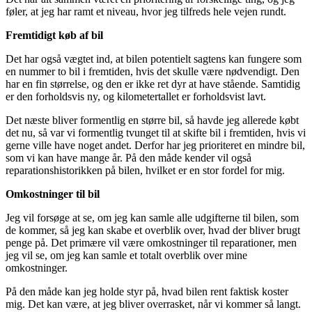
føler, at jeg har ramt et niveau, hvor jeg tilfreds hele vejen rundt.
Fremtidigt køb af bil
Det har også vægtet ind, at bilen potentielt sagtens kan fungere som
en nummer to bil i fremtiden, hvis det skulle være nødvendigt. Den
har en fin størrelse, og den er ikke ret dyr at have stående. Samtidig
er den forholdsvis ny, og kilometertallet er forholdsvist lavt.
Det næste bliver formentlig en større bil, så havde jeg allerede købt
det nu, så var vi formentlig tvunget til at skifte bil i fremtiden, hvis vi
gerne ville have noget andet. Derfor har jeg prioriteret en mindre bil,
som vi kan have mange år. På den måde kender vil også
reparationshistorikken på bilen, hvilket er en stor fordel for mig.
Omkostninger til bil
Jeg vil forsøge at se, om jeg kan samle alle udgifterne til bilen, som
de kommer, så jeg kan skabe et overblik over, hvad der bliver brugt
penge på. Det primære vil være omkostninger til reparationer, men
jeg vil se, om jeg kan samle et totalt overblik over mine
omkostninger.
På den måde kan jeg holde styr på, hvad bilen rent faktisk koster
mig. Det kan være, at jeg bliver overrasket, når vi kommer så langt.