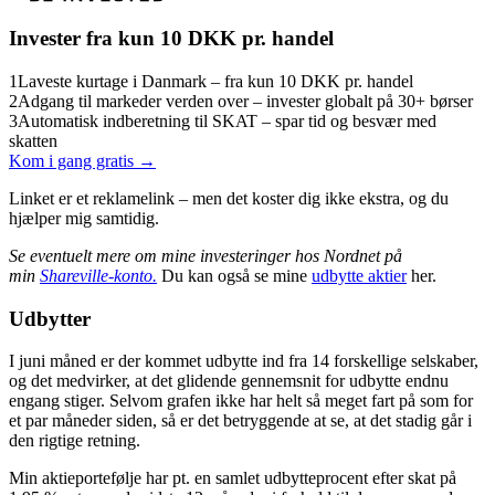
Invester fra kun 10 DKK pr. handel
1
Laveste kurtage i Danmark – fra kun 10 DKK pr. handel
2
Adgang til markeder verden over – invester globalt på 30+ børser
3
Automatisk indberetning til SKAT – spar tid og besvær med
skatten
Kom i gang gratis →
Linket er et reklamelink – men det koster dig ikke ekstra, og du
hjælper mig samtidig.
Se eventuelt mere om mine investeringer hos Nordnet på
min
Shareville-konto.
Du kan også se mine
udbytte aktier
her.
Udbytter
I juni måned er der kommet udbytte ind fra 14 forskellige selskaber,
og det medvirker, at det glidende gennemsnit for udbytte endnu
engang stiger. Selvom grafen ikke har helt så meget fart på som for
et par måneder siden, så er det betryggende at se, at det stadig går i
den rigtige retning.
Min aktieportefølje har pt. en samlet udbytteprocent efter skat på