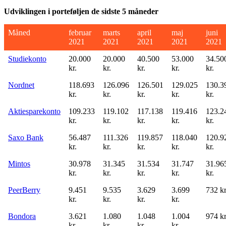
Udviklingen i porteføljen de sidste 5 måneder
Måned
februar
marts
april
maj
juni
2021
2021
2021
2021
2021
Studiekonto
20.000
20.000
40.500
53.000
34.50
kr.
kr.
kr.
kr.
kr.
Nordnet
118.693
126.096
126.501
129.025
130.3
kr.
kr.
kr.
kr.
kr.
Aktiesparekonto
109.233
119.102
117.138
119.416
123.2
kr.
kr.
kr.
kr.
kr.
Saxo Bank
56.487
111.326
119.857
118.040
120.9
kr.
kr.
kr.
kr.
kr.
Mintos
30.978
31.345
31.534
31.747
31.96
kr.
kr.
kr.
kr.
kr.
PeerBerry
9.451
9.535
3.629
3.699
732 kr
kr.
kr.
kr.
kr.
Bondora
3.621
1.080
1.048
1.004
974 kr
kr.
kr.
kr.
kr.