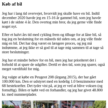
Køb af bil
Jeg har i lang tid overvejet, hvorvidt jeg skulle have en bil. Indtil
december 2020 havde jeg en 15-16 år gammel bil, som jeg havde
kørt i de sidste 4 år. Den overtog min bror, da jeg gerne ville finde
noget nyt.
Efter et halvt års tid med cykling frem og tilbage for at låne bil, så
tog jeg en beslutning for en måneds tid siden om, at jeg ville finde
mig en bil. Det har dog været en længere proces, og jeg må
indrømme, at jeg ikke er så god til at tage mig sammen til at tage så
store beslutninger.
Jeg har et mindre behov for en bil, men jeg har prioriteret det i
forhold til at spare de udgifter. Dertil er den tid, som jeg sparer, også
meget værdifuld for mig.
Jeg valgte at købe en Peugeot 208 (årgang 2015), der har gået
100.000 km. Den er udstyret med en kedelig 1.0 benzinmotor med
68 hestekræfter. Det tyder vist på, at jeg er ved at blive voksen (og
fornuftig). Bilen er købt ved en forhandler, og jeg har givet 48.800
kr. med nummerplader.