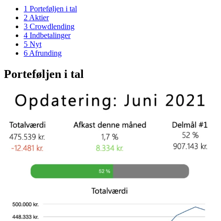
1
Porteføljen i tal
2
Aktier
3
Crowdlending
4
Indbetalinger
5
Nyt
6
Afrunding
Porteføljen i tal