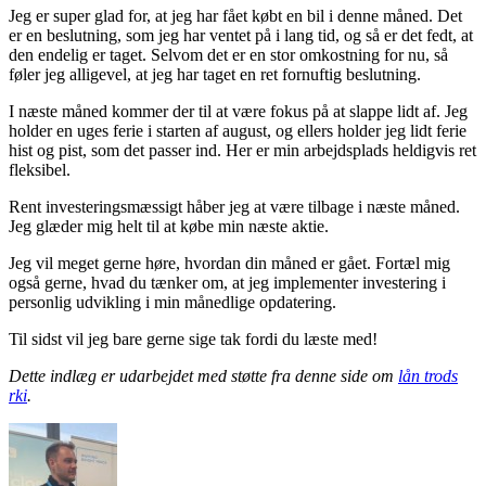
Jeg er super glad for, at jeg har fået købt en bil i denne måned. Det
er en beslutning, som jeg har ventet på i lang tid, og så er det fedt, at
den endelig er taget. Selvom det er en stor omkostning for nu, så
føler jeg alligevel, at jeg har taget en ret fornuftig beslutning.
I næste måned kommer der til at være fokus på at slappe lidt af. Jeg
holder en uges ferie i starten af august, og ellers holder jeg lidt ferie
hist og pist, som det passer ind. Her er min arbejdsplads heldigvis ret
fleksibel.
Rent investeringsmæssigt håber jeg at være tilbage i næste måned.
Jeg glæder mig helt til at købe min næste aktie.
Jeg vil meget gerne høre, hvordan din måned er gået. Fortæl mig
også gerne, hvad du tænker om, at jeg implementer investering i
personlig udvikling i min månedlige opdatering.
Til sidst vil jeg bare gerne sige tak fordi du læste med!
Dette indlæg er udarbejdet med støtte fra denne side om
lån trods
rki
.