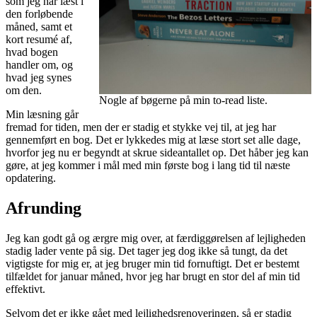
som jeg har læst i
den forløbende
måned, samt et
kort resumé af,
hvad bogen
handler om, og
hvad jeg synes
om den.
Nogle af bøgerne på min to-read liste.
Min læsning går
fremad for tiden, men der er stadig et stykke vej til, at jeg har
gennemført en bog. Det er lykkedes mig at læse stort set alle dage,
hvorfor jeg nu er begyndt at skrue sideantallet op. Det håber jeg kan
gøre, at jeg kommer i mål med min første bog i lang tid til næste
opdatering.
Afrunding
Jeg kan godt gå og ærgre mig over, at færdiggørelsen af lejligheden
stadig lader vente på sig. Det tager jeg dog ikke så tungt, da det
vigtigste for mig er, at jeg bruger min tid fornuftigt. Det er bestemt
tilfældet for januar måned, hvor jeg har brugt en stor del af min tid
effektivt.
Selvom det er ikke gået med lejlighedsrenoveringen, så er stadig