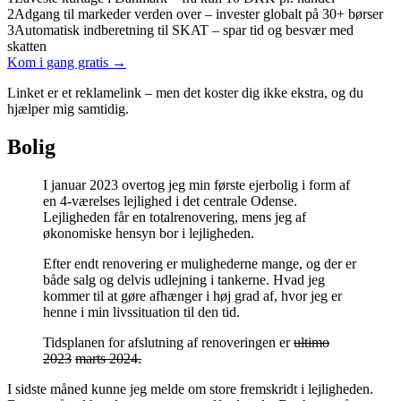
2
Adgang til markeder verden over – invester globalt på 30+ børser
3
Automatisk indberetning til SKAT – spar tid og besvær med
skatten
Kom i gang gratis →
Linket er et reklamelink – men det koster dig ikke ekstra, og du
hjælper mig samtidig.
Bolig
I januar 2023 overtog jeg min første ejerbolig i form af
en 4-værelses lejlighed i det centrale Odense.
Lejligheden får en totalrenovering, mens jeg af
økonomiske hensyn bor i lejligheden.
Efter endt renovering er mulighederne mange, og der er
både salg og delvis udlejning i tankerne. Hvad jeg
kommer til at gøre afhænger i høj grad af, hvor jeg er
henne i min livssituation til den tid.
Tidsplanen for afslutning af renoveringen er
ultimo
2023
marts 2024.
I sidste måned kunne jeg melde om store fremskridt i lejligheden.