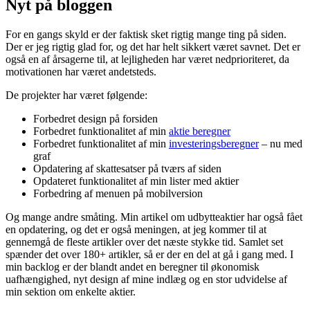
Nyt på bloggen
For en gangs skyld er der faktisk sket rigtig mange ting på siden.
Der er jeg rigtig glad for, og det har helt sikkert været savnet. Det er
også en af årsagerne til, at lejligheden har været nedprioriteret, da
motivationen har været andetsteds.
De projekter har været følgende:
Forbedret design på forsiden
Forbedret funktionalitet af min
aktie beregner
Forbedret funktionalitet af min
investeringsberegner
– nu med
graf
Opdatering af skattesatser på tværs af siden
Opdateret funktionalitet af min lister med aktier
Forbedring af menuen på mobilversion
Og mange andre småting. Min artikel om udbytteaktier har også fået
en opdatering, og det er også meningen, at jeg kommer til at
gennemgå de fleste artikler over det næste stykke tid. Samlet set
spænder det over 180+ artikler, så er der en del at gå i gang med. I
min backlog er der blandt andet en beregner til økonomisk
uafhængighed, nyt design af mine indlæg og en stor udvidelse af
min sektion om enkelte aktier.