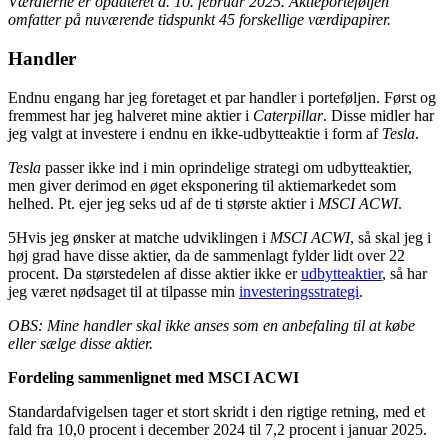
Værdierne er opdateret d. 10. februar 2025.
Aktieporteføljen
omfatter på nuværende tidspunkt 45 forskellige værdipapirer.
Handler
Endnu engang har jeg foretaget et par handler i porteføljen. Først og
fremmest har jeg halveret mine aktier i
Caterpillar
. Disse midler har
jeg valgt at investere i endnu en ikke-udbytteaktie i form af
Tesla
.
Tesla
passer ikke ind i min oprindelige strategi om udbytteaktier,
men giver derimod en øget eksponering til aktiemarkedet som
helhed. Pt. ejer jeg seks ud af de ti største aktier i
MSCI ACWI
.
5Hvis jeg ønsker at matche udviklingen i
MSCI ACWI
, så skal jeg i
høj grad have disse aktier, da de sammenlagt fylder lidt over 22
procent. Da størstedelen af disse aktier ikke er
udbytteaktier
, så har
jeg været nødsaget til at tilpasse min
investeringsstrategi
.
OBS: Mine handler skal ikke anses som en anbefaling til at købe
eller sælge disse aktier.
Fordeling sammenlignet med MSCI ACWI
Standardafvigelsen tager et stort skridt i den rigtige retning, med et
fald fra 10,0 procent i december 2024 til 7,2 procent i januar 2025.