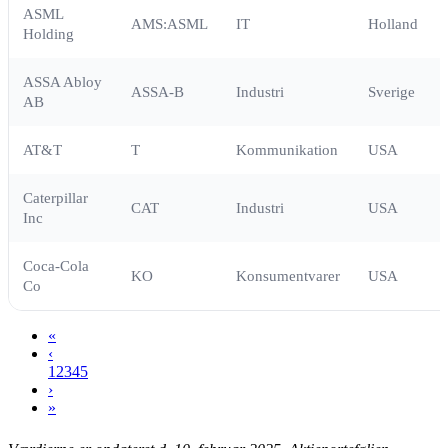
ASML
AMS:ASML
IT
Holland
Holding
ASSA Abloy
ASSA-B
Industri
Sverige
AB
AT&T
T
Kommunikation
USA
Caterpillar
CAT
Industri
USA
Inc
Coca-Cola
KO
Konsumentvarer
USA
Co
«
‹
1
2
3
4
5
›
»