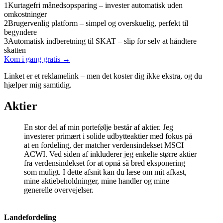
1
Kurtagefri månedsopsparing – invester automatisk uden
omkostninger
2
Brugervenlig platform – simpel og overskuelig, perfekt til
begyndere
3
Automatisk indberetning til SKAT – slip for selv at håndtere
skatten
Kom i gang gratis →
Linket er et reklamelink – men det koster dig ikke ekstra, og du
hjælper mig samtidig.
Aktier
En stor del af min portefølje består af aktier. Jeg
investerer primært i solide udbytteaktier med fokus på
at en fordeling, der matcher verdensindekset MSCI
ACWI. Ved siden af inkluderer jeg enkelte større aktier
fra verdensindekset for at opnå så bred eksponering
som muligt. I dette afsnit kan du læse om mit afkast,
mine aktiebeholdninger, mine handler og mine
generelle overvejelser.
Landefordeling