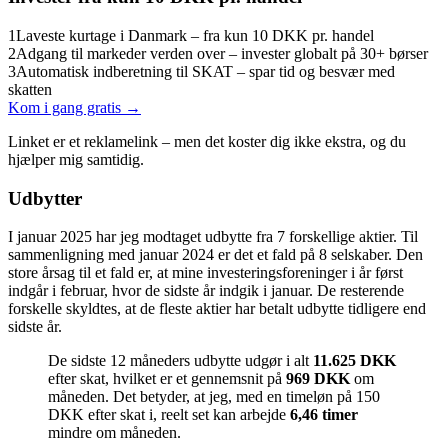
1
Laveste kurtage i Danmark – fra kun 10 DKK pr. handel
2
Adgang til markeder verden over – invester globalt på 30+ børser
3
Automatisk indberetning til SKAT – spar tid og besvær med
skatten
Kom i gang gratis →
Linket er et reklamelink – men det koster dig ikke ekstra, og du
hjælper mig samtidig.
Udbytter
I januar 2025 har jeg modtaget udbytte fra 7 forskellige aktier. Til
sammenligning med januar 2024 er det et fald på 8 selskaber. Den
store årsag til et fald er, at mine investeringsforeninger i år først
indgår i februar, hvor de sidste år indgik i januar. De resterende
forskelle skyldtes, at de fleste aktier har betalt udbytte tidligere end
sidste år.
De sidste 12 måneders udbytte udgør i alt
11.625 DKK
efter skat, hvilket er et gennemsnit på
969 DKK
om
måneden. Det betyder, at jeg, med en timeløn på 150
DKK efter skat i, reelt set kan arbejde
6,46 timer
mindre om måneden.