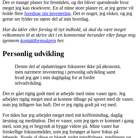
Der er mange planer for fremtiden, og det bliver spændende hvor
meget jeg kan eksekvere. En af mine store planer er, at jeg gerne vil
holde flere
foredrag om investering
. Det er noget, jeg elsker, og jeg
gerne ser fylder en større del af min hverdag.
Har du idéer eller forslag til nyt indhold, så skal du være meget
velkommen til at skrive det i en kommentar herunder eller fange mig
igennem
kontaktformularen
her.
Personlig udvikling
Denne del af opdateringen fokuserer ikke på økonomi,
men nærmere investering i personlig udvikling samt
hvad jeg gør i min dagligdag for at fordre
selvudvikling.
Det er gået rigtig godt med at arbejde med mine vaner igen. Jeg
arbejder rigtig meget med at komme tilbage på sporet med de vaner,
som jeg tidligere har haft. Det er jeg rigtig godt på vej med.
For tiden har jeg arbejdet meget med mit koffeinindtag, daglig
læsning og meditation. Det er vaner, som jeg igen er kommet i gang
med, som jeg er begyndt at bygge videre på. Mine vaner har
forskellige fokusområder, som jeg forsøger at have fokus på
løbende. Nogle af disse er blandt andet mindfulness, intelligens og