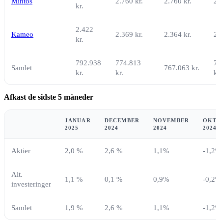
Mintos
2.760 kr.
2.760 kr.
2.
kr.
2.422
Kameo
2.369 kr.
2.364 kr.
2.
kr.
792.938
774.813
7
Samlet
767.063 kr.
kr.
kr.
kr
Afkast de sidste 5 måneder
JANUAR
DECEMBER
NOVEMBER
OKT
2025
2024
2024
2024
Aktier
2,0 %
2,6 %
1,1%
-1,2
Alt.
1,1 %
0,1 %
0,9%
-0,2
investeringer
Samlet
1,9 %
2,6 %
1,1%
-1,2