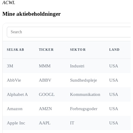
ACWI
.
Mine aktiebeholdninger
SELSKAB
TICKER
SEKTOR
LAND
3M
MMM
Industri
USA
AbbVie
ABBV
Sundhedspleje
USA
Alphabet A
GOOGL
Kommunikation
USA
Amazon
AMZN
Forbrugsgoder
USA
Apple Inc
AAPL
IT
USA