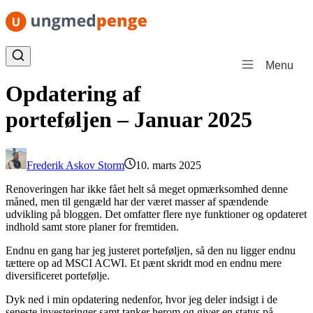
Spring til indhold
Menu
Opdatering af
porteføljen – Januar 2025
Frederik Askov Storm
10. marts 2025
Renoveringen har ikke fået helt så meget opmærksomhed denne
måned, men til gengæld har der været masser af spændende
udvikling på bloggen. Det omfatter flere nye funktioner og opdateret
indhold samt store planer for fremtiden.
Endnu en gang har jeg justeret porteføljen, så den nu ligger endnu
tættere op ad MSCI ACWI. Et pænt skridt mod en endnu mere
diversificeret portefølje.
Dyk ned i min opdatering nedenfor, hvor jeg deler indsigt i de
seneste investeringer samt tanker herom og giver en status på,