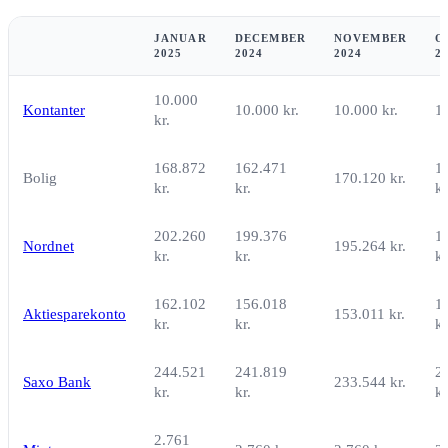
JANUAR
DECEMBER
NOVEMBER
O
2025
2024
2024
2
10.000
Kontanter
10.000 kr.
10.000 kr.
10
kr.
168.872
162.471
1
Bolig
170.120 kr.
kr.
kr.
kr
202.260
199.376
1
Nordnet
195.264 kr.
kr.
kr.
kr
162.102
156.018
1
Aktiesparekonto
153.011 kr.
kr.
kr.
kr
244.521
241.819
2
Saxo Bank
233.544 kr.
kr.
kr.
kr
2.761