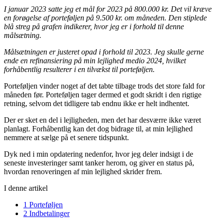
I januar 2023 satte jeg et mål for 2023 på 800.000 kr. Det vil kræve
en forøgelse af porteføljen på 9.500 kr. om måneden. Den stiplede
blå streg på grafen indikerer, hvor jeg er i forhold til denne
målsætning.
Målsætningen er justeret opad i forhold til 2023. Jeg skulle gerne
ende en refinansiering på min lejlighed medio 2024, hvilket
forhåbentlig resulterer i en tilvækst til porteføljen.
Porteføljen vinder noget af det tabte tilbage trods det store fald for
måneden før. Porteføljen tager dermed et godt skridt i den rigtige
retning, selvom det tidligere tab endnu ikke er helt indhentet.
Der er sket en del i lejligheden, men det har desværre ikke været
planlagt. Forhåbentlig kan det dog bidrage til, at min lejlighed
nemmere at sælge på et senere tidspunkt.
Dyk ned i min opdatering nedenfor, hvor jeg deler indsigt i de
seneste investeringer samt tanker herom, og giver en status på,
hvordan renoveringen af min lejlighed skrider frem.
I denne artikel
1
Porteføljen
2
Indbetalinger