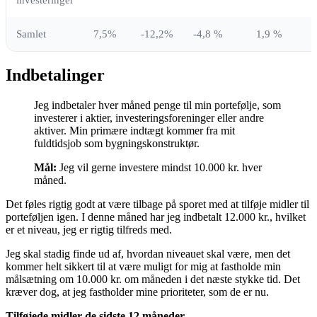
investeringer
Samlet
7,5%
-12,2%
-4,8 %
1,9 %
Indbetalinger
Jeg indbetaler hver måned penge til min portefølje, som
investerer i aktier, investeringsforeninger eller andre
aktiver. Min primære indtægt kommer fra mit
fuldtidsjob som bygningskonstruktør.
Mål:
Jeg vil gerne investere mindst 10.000 kr. hver
måned.
Det føles rigtig godt at være tilbage på sporet med at tilføje midler til
porteføljen igen. I denne måned har jeg indbetalt 12.000 kr., hvilket
er et niveau, jeg er rigtig tilfreds med.
Jeg skal stadig finde ud af, hvordan niveauet skal være, men det
kommer helt sikkert til at være muligt for mig at fastholde min
målsætning om 10.000 kr. om måneden i det næste stykke tid. Det
kræver dog, at jeg fastholder mine prioriteter, som de er nu.
Tilføjede midler de sidste 12 måneder