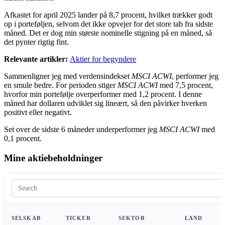
Afkastet for april 2025 lander på 8,7 procent, hvilket trækker godt
op i porteføljen, selvom det ikke opvejer for det store tab fra sidste
måned. Det er dog min største nominelle stigning på en måned, så
det pynter rigtig fint.
Relevante artikler:
Aktier for begyndere
Sammenligner jeg med verdensindekset
MSCI ACWI
, performer jeg
en smule bedre. For perioden stiger
MSCI ACWI
med 7,5 procent,
hvorfor min portefølje overperformer med 1,2 procent. I denne
måned har dollaren udviklet sig lineært, så den påvirker hverken
positivt eller negativt.
Set over de sidste 6 måneder underperformer jeg
MSCI ACWI
med
0,1 procent.
Mine aktiebeholdninger
SELSKAB
TICKER
SEKTOR
LAND