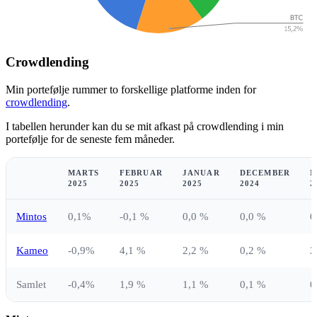
Crowdlending
Min portefølje rummer to forskellige platforme inden for
crowdlending
.
I tabellen herunder kan du se mit afkast på crowdlending i min
portefølje for de seneste fem måneder.
MARTS
FEBRUAR
JANUAR
DECEMBER
N
2025
2025
2025
2024
2
Mintos
0,1%
-0,1 %
0,0 %
0,0 %
0
Kameo
-0,9%
4,1 %
2,2 %
0,2 %
2
Samlet
-0,4%
1,9 %
1,1 %
0,1 %
0