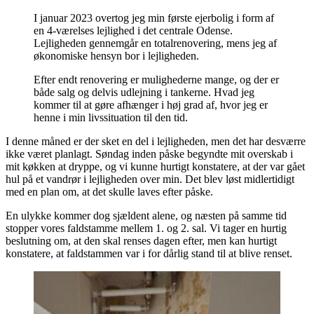
I januar 2023 overtog jeg min første ejerbolig i form af
en 4-værelses lejlighed i det centrale Odense.
Lejligheden gennemgår en totalrenovering, mens jeg af
økonomiske hensyn bor i lejligheden.
Efter endt renovering er mulighederne mange, og der er
både salg og delvis udlejning i tankerne. Hvad jeg
kommer til at gøre afhænger i høj grad af, hvor jeg er
henne i min livssituation til den tid.
I denne måned er der sket en del i lejligheden, men det har desværre
ikke været planlagt. Søndag inden påske begyndte mit overskab i
mit køkken at dryppe, og vi kunne hurtigt konstatere, at der var gået
hul på et vandrør i lejligheden over min. Det blev løst midlertidigt
med en plan om, at det skulle laves efter påske.
En ulykke kommer dog sjældent alene, og næsten på samme tid
stopper vores faldstamme mellem 1. og 2. sal. Vi tager en hurtig
beslutning om, at den skal renses dagen efter, men kan hurtigt
konstatere, at faldstammen var i for dårlig stand til at blive renset.