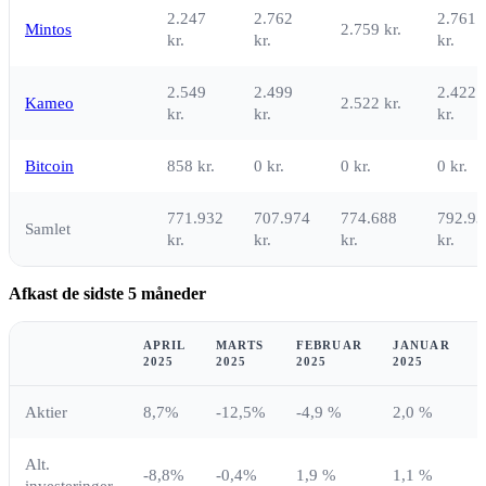
2.247
2.762
2.761
Mintos
2.759 kr.
kr.
kr.
kr.
2.549
2.499
2.422
Kameo
2.522 kr.
kr.
kr.
kr.
Bitcoin
858 kr.
0 kr.
0 kr.
0 kr.
771.932
707.974
774.688
792.93
Samlet
kr.
kr.
kr.
kr.
Afkast de sidste 5 måneder
APRIL
MARTS
FEBRUAR
JANUAR
2025
2025
2025
2025
Aktier
8,7%
-12,5%
-4,9 %
2,0 %
Alt.
-8,8%
-0,4%
1,9 %
1,1 %