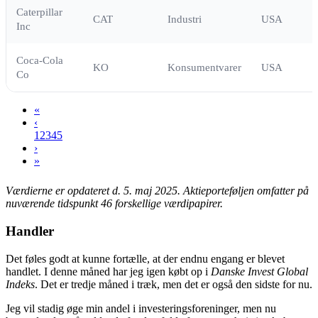
Caterpillar
CAT
Industri
USA
Inc
Coca-Cola
KO
Konsumentvarer
USA
Co
«
‹
1
2
3
4
5
›
»
Værdierne er opdateret d. 5. maj 2025.
Aktieporteføljen omfatter på
nuværende tidspunkt 46 forskellige værdipapirer.
Handler
Det føles godt at kunne fortælle, at der endnu engang er blevet
handlet. I denne måned har jeg igen købt op i
Danske Invest Global
Indeks
. Det er tredje måned i træk, men det er også den sidste for nu.
Jeg vil stadig øge min andel i investeringsforeninger, men nu