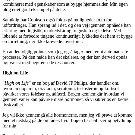
kombineret med egenskaber som at bygge hjemmesider. Min egen
blog er et godt eksempel på dette.
Samtidig har Cookson også fokus på muligheder frem for
udfordringer. Han sprang ud i det, og den vej igennem opnåede han
erfaring med logistik, markedsføring, regnskab og ledelse. Ved
løbende at forbedre tingene kontinuerligt, lykkedes det ham at bygge
en forretning, der ikke krævede investorer.
En anden vigtig pointe, som jeg også tager med, er at automatisere
processer. På den måde kan det skaleres, og der kan derved opnås
høj vækst med begrænsede ressourcer.
High on Life
“
High on Life
” er en bog af David JP Philips, der handler om,
hvordan dopamin, oxytocin, serotonin, testosteron og kortisol
påvirker vores følelser og adfærd. Bogen gennemgår hvordan vi
gennem vaner kan påvirke disse hormoner, så vi sikrer os en bedre
livskvalitet.
Jeg vil ikke gennemgå alle hormonerne, men jeg vil prøve at komme
med et nedslag på de områder, hvor bogen har haft særlig betydning
for mig.