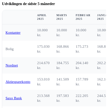
Udviklingen de sidste 5 måneder
APRIL
MARTS
FEBRUAR
JANUA
2025
2025
2025
2025
10.000
10.000
10.000
10.000
Kontanter
kr.
kr.
kr.
kr.
175.030
168.866
175.273
168.87
Bolig
kr.
kr.
kr.
kr.
214.670
184.755
204.140
202.26
Nordnet
kr.
kr.
kr.
kr.
153.010
141.509
157.789
162.10
Aktiesparekonto
kr.
kr.
kr.
kr.
213.568
197.583
222.205
244.52
Saxo Bank
kr.
kr.
kr.
kr.