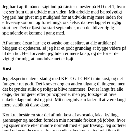
Jeg har i april måned søgt ind på første semester på HD del 1, hvor
jeg ser frem til at udvide min viden. Mit arbejde med bæredygtigt
byggeri har givet mig mulighed for at udvikle mig mere inden for
erhvervsøkonomi og forretningsforståelse, da overlappet er rigtig
stort her. Det er først fra start september, men det bliver rigtig
spændende at komme i gang med.
Af samme årsag har jeg et ønske om at sikre, at alle artikler på
bloggen er opdateret, så jeg har et godt grundlag at bygge videre på
til den tid. Her forventer jeg tiden er mere knap, og derfor er det
vigtigt for mig, at bundniveauet er højt.
Kost
Jeg eksperimenterer stadig med KETO / LCHF i min kost, og det
fungerer ret godt. Det kræver dog en anden tilgang til tingene, men
det begynder stille og roligt at blive nemmere. Det er langt fra alle
dage, der fungerer efter principperne, men jeg forsøger at hive
enkelte dage ud hist og pist. Mit energiniveau lader til at være langt
mere stabilt på disse dage.
Konkret består en stor del af min kost af avocado, laks, kylling,
grøntsager og nødder, foruden min normale frokost på jobbet, hvor
jeg spiser mere eller mindre normalt med et par fravalg. Jeg sorterer
brød og usunde snacks fra, men ellers begrænser jeg mig ikke til