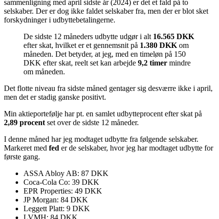
sammenligning med april sidste år (2024) er det et fald på to
selskaber. Der er dog ikke faldet selskaber fra, men der er blot sket
forskydninger i udbyttebetalingerne.
De sidste 12 måneders udbytte udgør i alt
16.565 DKK
efter skat, hvilket er et gennemsnit på
1.380 DKK
om
måneden. Det betyder, at jeg, med en timeløn på 150
DKK efter skat, reelt set kan arbejde
9,2 timer
mindre
om måneden.
Det flotte niveau fra sidste måned gentager sig desværre ikke i april,
men det er stadig ganske positivt.
Min aktieportefølje har pt. en samlet udbytteprocent efter skat på
2,89 procent
set over de sidste 12 måneder.
I denne måned har jeg modtaget udbytte fra følgende selskaber.
Markeret med
fed
er de selskaber, hvor jeg har modtaget udbytte for
første gang.
ASSA Abloy AB: 87 DKK
Coca-Cola Co: 39 DKK
EPR Properties: 49 DKK
JP Morgan: 84 DKK
Leggett Platt: 9 DKK
LVMH: 84 DKK