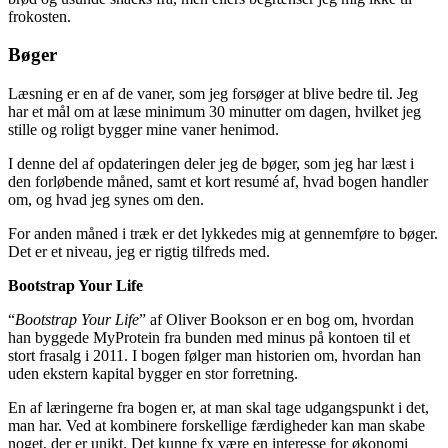
frokosten.
Bøger
Læsning er en af de vaner, som jeg forsøger at blive bedre til. Jeg
har et mål om at læse minimum 30 minutter om dagen, hvilket jeg
stille og roligt bygger mine vaner henimod.
I denne del af opdateringen deler jeg de bøger, som jeg har læst i
den forløbende måned, samt et kort resumé af, hvad bogen handler
om, og hvad jeg synes om den.
For anden måned i træk er det lykkedes mig at gennemføre to bøger.
Det er et niveau, jeg er rigtig tilfreds med.
Bootstrap Your Life
“
Bootstrap Your Life
” af Oliver Bookson er en bog om, hvordan
han byggede MyProtein fra bunden med minus på kontoen til et
stort frasalg i 2011. I bogen følger man historien om, hvordan han
uden ekstern kapital bygger en stor forretning.
En af læringerne fra bogen er, at man skal tage udgangspunkt i det,
man har. Ved at kombinere forskellige færdigheder kan man skabe
noget, der er unikt. Det kunne fx være en interesse for økonomi