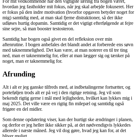
For mit vedkommende har den vigtigste læring fra bogen været,
hvordan jeg fastholder mit fokus, når jeg skal arbejde fokuseret. Her
er fokus på den indre motivation (hvorfor opgaven betyder noget for
mig) samtidig med, at man skal fjerne distraktioner, så der ikke
udløses hurtig dopamin. Samtidig er det vigtigt efterfølgende at fejre
sine sejre, så man booster testosteron.
Samtidig har bogen også givet en del refleksion over min
aftenrutine. I bogen anbefales det blandt andet at forberede ens søvn
med taknemmelighed. Det kan være, at man noterer en til tre ting
ned, man er taknemmelig for, eller at man lægger sig og tænker på
noget, man er taknemmelig for.
Afrunding
Alt i alt er jeg ganske tilfreds med, at indbetalingerne fortsætter, og
porteføljen trods alt er på vej i den rigtige retning. Jeg vil som
bekendt rigtig gerne i mål med lejligheden, hvilket kan lykkes mig i
maj 2025. Det ville være en rigtig fin milepæl og samtidig også
frigøre en del midler.
Som denne opdatering viser, kan der hurtigt ske ændringer i planen,
og derfor er jeg heller ikke sikker på, at det nødvendigvis lykkedes
allerede i næste måned. Jeg vil dog gøre, hvad jeg kan for, at det
bliver muligt.