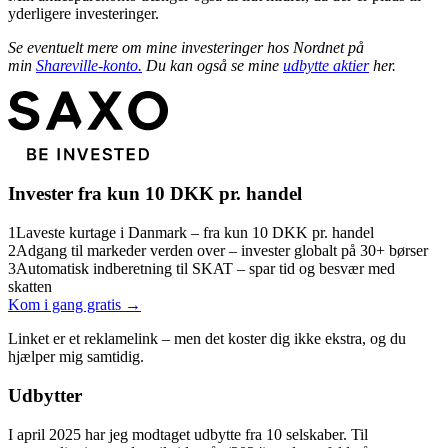
yderligere investeringer.
Se eventuelt mere om mine investeringer hos Nordnet på
min
Shareville-konto.
Du kan også se mine
udbytte aktier
her.
Invester fra kun 10 DKK pr. handel
1
Laveste kurtage i Danmark – fra kun 10 DKK pr. handel
2
Adgang til markeder verden over – invester globalt på 30+ børser
3
Automatisk indberetning til SKAT – spar tid og besvær med
skatten
Kom i gang gratis →
Linket er et reklamelink – men det koster dig ikke ekstra, og du
hjælper mig samtidig.
Udbytter
I april 2025 har jeg modtaget udbytte fra 10 selskaber. Til