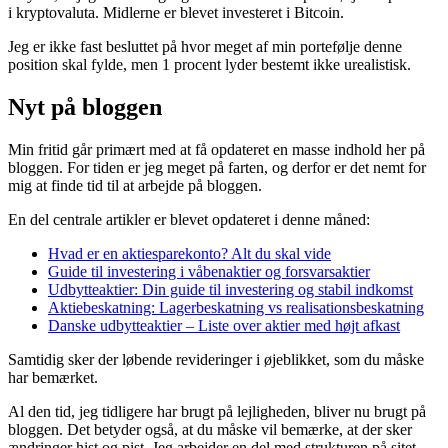
i kryptovaluta. Midlerne er blevet investeret i Bitcoin.
Jeg er ikke fast besluttet på hvor meget af min portefølje denne
position skal fylde, men 1 procent lyder bestemt ikke urealistisk.
Nyt på bloggen
Min fritid går primært med at få opdateret en masse indhold her på
bloggen. For tiden er jeg meget på farten, og derfor er det nemt for
mig at finde tid til at arbejde på bloggen.
En del centrale artikler er blevet opdateret i denne måned:
Hvad er en aktiesparekonto? Alt du skal vide
Guide til investering i våbenaktier og forsvarsaktier
Udbytteaktier: Din guide til investering og stabil indkomst
Aktiebeskatning: Lagerbeskatning vs realisationsbeskatning
Danske udbytteaktier – Liste over aktier med højt afkast
Samtidig sker der løbende revideringer i øjeblikket, som du måske
har bemærket.
Al den tid, jeg tidligere har brugt på lejligheden, bliver nu brugt på
bloggen. Det betyder også, at du måske vil bemærke, at der sker
ændringer hist og pist. Jeg arbejder en del med strukturen på sitet,