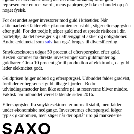
repræsenterer en reel værdi, mens papirpenge ikke er bundet op på
noget fysisk.
For det andet søger investorer mod guld i krisetider. Når
aktiemarkedet falder eller økonomien er ustabil, stiger efterspørgslen
efter guld. For det tredje hjælper guld med at sprede risikoen i din
portefølje, da det bevæger sig uafhængigt af aktier og obligationer.
Andre ædelmetal som
sølv
kan også bruges til diversificering.
Smykkesektoren udgør 50 procent af efterspørgslen efter guld.
Resten kommer fra direkte investeringer som guldmønter og
guldbarer. Cirka 10 procent går til produktion af elektronik, da guld
leder elektricitet godt.
Guldprisen følger udbud og efterspørgsel. Udbuddet falder gradvist,
fordi der er begrænset guld tilbage i jorden. Bedre
udvindingsmetoder kan ikke ændre på, at reserverne bliver mindre.
Faktisk har udbuddet været faldende siden 2016.
Efterspørgslen fra smykkesektoren er normalt stabil, men falder
under økonomiske nedgange. Investorernes efterspørgsel følger
typisk økonomien, men stiger når der opstår uro på markederne.