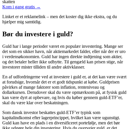
skatten
Kom i gang gratis →
Linket er et reklamelink – men det koster dig ikke ekstra, og du
hjælper mig samtidig.
Bør du investere i guld?
Guld har i lange perioder været en populær investering. Mange ser
det som en sikker havn, når aktiemarkedet falder, eller når der er uro
i verdensøkonomien. Guld har ingen direkte indtjening som aktier,
og det betaler heller ikke udbytte. Til gengæld kan prisen stige, når
investorer mister tilliden til andre aktivklasser.
En af udfordringerne ved at investere i guld er, at det kan være svært
at forudsige, hvornår det er et godt tidspunkt at købe. Guldprisen
påvirkes af mange faktorer som inflation, renteniveau og
dollarkursen. Derudover skal du være opmærksom på, at fysisk guld
kan være dyrt at opbevare, og hvis du køber gennem guld-ETF’er,
skal du være klar over beskatningen.
Som dansk investor beskattes guld-ETF’er typisk som
kapitalindkomst efter lagerprincippet, hvilket kan være ugunstigt.
Guld kan have en plads i en diversificeret portefølje, men det bør
ikke udgøre hele din investering. Hvis du overvejer guld, er det