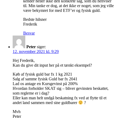
kender heller ikke den konkrete sag, som du henviser
til. Min tanke er dog, at det ikke er noget, som jeg ville
være bekymret for med ETF’er og fysisk guld.
Bedste hilsner
Frederik
Besvar
Peter
siger:
12. november 2021 kl. 9:29
Hej Frederik,
Kan du give dit input her på et tænkt eksempel?
Køb af fysisk guld bar fx 1 kg 2021
Salg af samme fysisk Guld bar fx 2041
Lad os antage en Kursgevinst på 200%
Hvordan forholder SKAT sig – bliver gevinsten beskattet,
som reglerne er i dag?
Eller kan man helt undgå beskatning fx ved at flytte til et
andet land sammen med sine guldbarer
?
Mvh
Peter