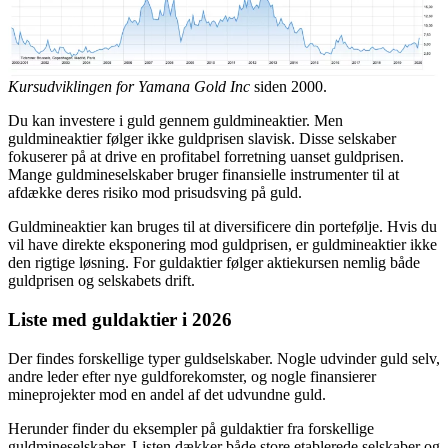
Kursudviklingen for Yamana Gold Inc
siden 2000.
Du kan investere i guld gennem guldmineaktier. Men
guldmineaktier følger ikke guldprisen slavisk. Disse selskaber
fokuserer på at drive en profitabel forretning uanset guldprisen.
Mange guldmineselskaber bruger finansielle instrumenter til at
afdække deres risiko mod prisudsving på guld.
Guldmineaktier kan bruges til at diversificere din portefølje. Hvis du
vil have direkte eksponering mod guldprisen, er guldmineaktier ikke
den rigtige løsning. For guldaktier følger aktiekursen nemlig både
guldprisen og selskabets drift.
Liste med guldaktier i 2026
Der findes forskellige typer guldselskaber. Nogle udvinder guld selv,
andre leder efter nye guldforekomster, og nogle finansierer
mineprojekter mod en andel af det udvundne guld.
Herunder finder du eksempler på guldaktier fra forskellige
guldmineselskaber. Listen dækker både store etablerede selskaber og