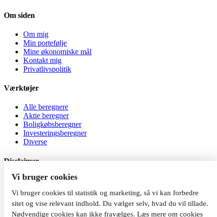
Om siden
Om mig
Min portefølje
Mine økonomiske mål
Kontakt mig
Privatlivspolitik
Værktøjer
Alle beregnere
Aktie beregner
Boligkøbsberegner
Investeringsberegner
Diverse
Disclaimer
Vi bruger cookies
Al investering er behæftet med risiko. Jeg er ikke
investeringsrådgiver, og indholdet på siden må ikke betragtes som
Vi bruger cookies til statistik og marketing, så vi kan forbedre
investeringsrådgivning. Du kan tabe dine penge, når du investerer.
sitet og vise relevant indhold. Du vælger selv, hvad du vil tillade.
Nødvendige cookies kan ikke fravælges.
Læs mere om cookies