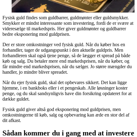
Fysisk guld findes som guldbarrer, guldmønter eller guldsmykker.
Smykker er mindst interessante som investering, fordi de er svære at
videresælge til markedspris. Her giver guldmønter og guldbarrer
bedre eksponering mod guldprisen.
Der er store omkostninger ved fysisk guld. Når du køber hos en
forhandler, tager de udgangspunkt i den aktuelle guldpris. Men
forhandleren skal også tjene penge, så de lægger et spread på både
køb og salg. Du betaler mere end markedsprisen, når du køber, og
får mindre end markedsprisen, når du sælger. Jo større mængder du
handler, jo mindre bliver spreadet.
Når du ejer fysisk guld, skal det opbevares sikkert. Det kan ligge
hjemme, i en bankboks eller i et pengeskab. Alle løsninger koster
penge, og du skal sandsynligvis have din forsikring opdateret for at
dække guldet.
Fysisk guld giver altså god eksponering mod guldprisen, men
omkostningerne til køb, salg og opbevaring kan æde en stor del af
dit afkast.
Sådan kommer du i gang med at investere