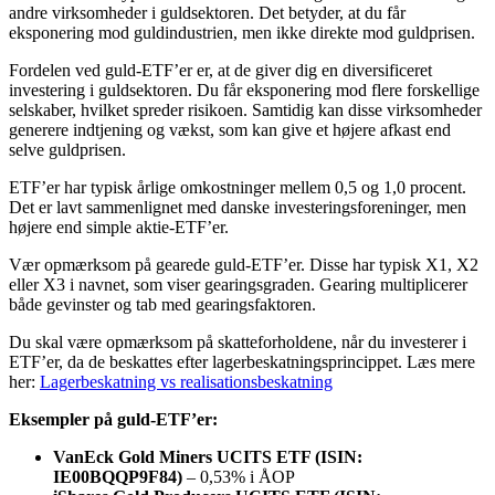
andre virksomheder i guldsektoren. Det betyder, at du får
eksponering mod guldindustrien, men ikke direkte mod guldprisen.
Fordelen ved guld-ETF’er er, at de giver dig en diversificeret
investering i guldsektoren. Du får eksponering mod flere forskellige
selskaber, hvilket spreder risikoen. Samtidig kan disse virksomheder
generere indtjening og vækst, som kan give et højere afkast end
selve guldprisen.
ETF’er har typisk årlige omkostninger mellem 0,5 og 1,0 procent.
Det er lavt sammenlignet med danske investeringsforeninger, men
højere end simple aktie-ETF’er.
Vær opmærksom på gearede guld-ETF’er. Disse har typisk X1, X2
eller X3 i navnet, som viser gearingsgraden. Gearing multiplicerer
både gevinster og tab med gearingsfaktoren.
Du skal være opmærksom på skatteforholdene, når du investerer i
ETF’er, da de beskattes efter lagerbeskatningsprincippet. Læs mere
her:
Lagerbeskatning vs realisationsbeskatning
Eksempler på guld-ETF’er:
VanEck Gold Miners UCITS ETF (ISIN:
IE00BQQP9F84)
– 0,53% i ÅOP