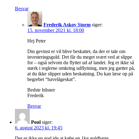
Besvar
Frederik Askov Storm
siger:
15. november 2021 kl. 18:00
Hej Peter
Din gevinst er vil blive beskattet, da der er tale om
investeringsguld. Det får du meget svært ved at slippe
for – også selvom du flytter ud af landet. Jeg er ikke så
stærk i reglerne omkring udflytning, men jeg gætter på,
at du ikke slipper uden beskatning. Du kan læse op på
begrebet “havelågeskat”.
Bedste hilsner
Frederik
Besvar
Poul
siger:
6. august 2023 kl. 19:45
Der er ikke en god ide at købe en 1kg guldbarre.