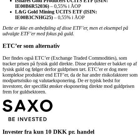
iShares Gold Producers UCITS ETF (ISIN:
IE00B6R52036)
– 0,55% i ÅOP
L&G Gold Mining UCITS ETF (ISIN:
IE00B3CNHG25)
– 0,55% i ÅOP
Dette er ikke en anbefaling af disse ETF’er, men et eksempel på
udvalgte ETF’er med fokus på guld.
ETC’er som alternativ
Der findes også ETC’er (Exchange Traded Commodities), som
tracker prisen på fysisk guld direkte. Disse produkter er bakket op af
fysisk guld og følger derfor guldprisen tæt. ETC’er er dog mere
komplekse produkter end ETF’er, da de har andre risikofaktorer som
modpartsrisiko og valutaeksponering. De er typisk bedst for
investorer, der specifikt ønsker eksponering direkte mod guldprisen
frem for guldsektoren.
Invester fra kun 10 DKK pr. handel