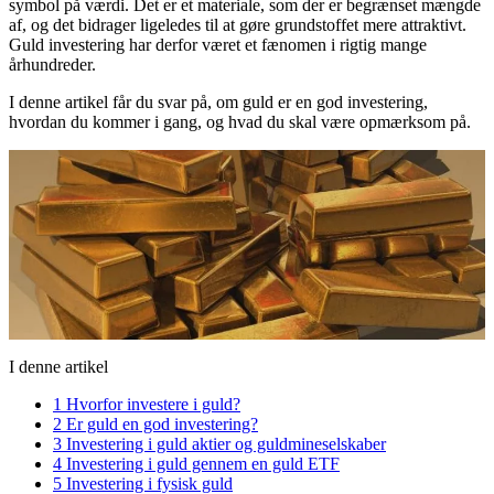
symbol på værdi. Det er et materiale, som der er begrænset mængde
af, og det bidrager ligeledes til at gøre grundstoffet mere attraktivt.
Guld investering har derfor været et fænomen i rigtig mange
århundreder.
I denne artikel får du svar på, om guld er en god investering,
hvordan du kommer i gang, og hvad du skal være opmærksom på.
I denne artikel
1
Hvorfor investere i guld?
2
Er guld en god investering?
3
Investering i guld aktier og guldmineselskaber
4
Investering i guld gennem en guld ETF
5
Investering i fysisk guld