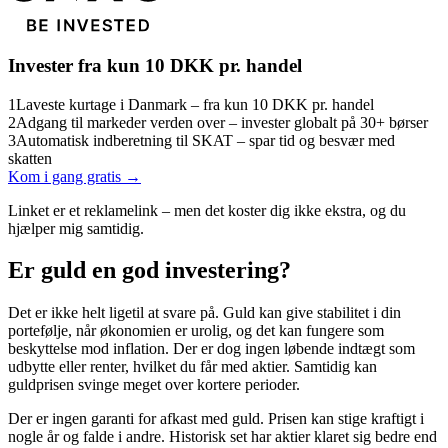
Invester fra kun 10 DKK pr. handel
1
Laveste kurtage i Danmark – fra kun 10 DKK pr. handel
2
Adgang til markeder verden over – invester globalt på 30+ børser
3
Automatisk indberetning til SKAT – spar tid og besvær med
skatten
Kom i gang gratis →
Linket er et reklamelink – men det koster dig ikke ekstra, og du
hjælper mig samtidig.
Er guld en god investering?
Det er ikke helt ligetil at svare på. Guld kan give stabilitet i din
portefølje, når økonomien er urolig, og det kan fungere som
beskyttelse mod inflation. Der er dog ingen løbende indtægt som
udbytte eller renter, hvilket du får med aktier. Samtidig kan
guldprisen svinge meget over kortere perioder.
Der er ingen garanti for afkast med guld. Prisen kan stige kraftigt i
nogle år og falde i andre. Historisk set har aktier klaret sig bedre end