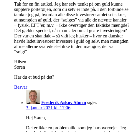
Tak for en fin artikel. Jeg har selv tænkt på om guld kunne
supplere porteføljen, som du selv er inde på. I den forbindelse
tænker jeg på, hvordan alle disse investorer samlet set sikrer,
at mængden af guld, der “sælges” via alle de nævnte kanaler
– fysisk, EFT’er, m.v. – ikke overstiger den faktiske mængde?
Det gælder specielt, når man taler om at geare investeringen?
Der var en skandale – så vidt jeg husker – hvor en dansker
havde ladet investorer investere i guld og sølv, men mængden
af metallerne svarede slet ikke til den mængde, der var
“solgt”.
Hilsen
Søren
Har du et bud på det?
Besvar
Frederik Askov Storm
siger:
3. januar 2021 kl. 17:06
Hej Søren,
Det er ikke en problematik, som jeg har overvejet. Jeg