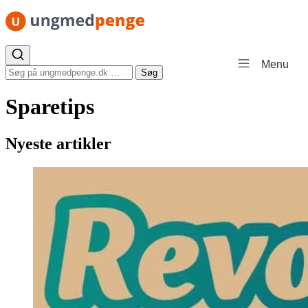
Spring til indhold
Menu
Søg efter:
Søg
Sparetips
Nyeste artikler