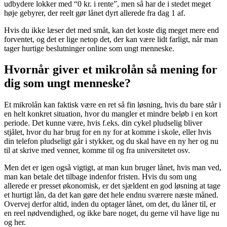
udbydere lokker med “0 kr. i rente”, men så har de i stedet meget
høje gebyrer, der reelt gør lånet dyrt allerede fra dag 1 af.
Hvis du ikke læser det med småt, kan det koste dig meget mere end
forventet, og det er lige netop det, der kan være lidt farligt, når man
tager hurtige beslutninger online som ungt menneske.
Hvornår giver et mikrolån så mening for
dig som ungt menneske?
Et mikrolån kan faktisk være en ret så fin løsning, hvis du bare står i
en helt konkret situation, hvor du mangler et mindre beløb i en kort
periode. Det kunne være, hvis f.eks. din cykel pludselig bliver
stjålet, hvor du har brug for en ny for at komme i skole, eller hvis
din telefon pludseligt går i stykker, og du skal have en ny her og nu
til at skrive med venner, komme til og fra universitetet osv.
Men det er igen også vigtigt, at man kun bruger lånet, hvis man ved,
man kan betale det tilbage indenfor fristen. Hvis du som ung
allerede er presset økonomisk, er det sjældent en god løsning at tage
et hurtigt lån, da det kan gøre det hele endnu sværere næste måned.
Overvej derfor altid, inden du optager lånet, om det, du låner til, er
en reel nødvendighed, og ikke bare noget, du gerne vil have lige nu
og her.