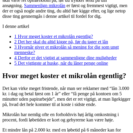
skal være ret opmærksom på, før du trykker send på din
ansøgning.
Sammenlign mikrolån
er først og fremmest vigtigt, men
der er også nogle andre ting, du altid bør kigge efter, og lige netop
disse ting gennemgås i denne artikel til fordel for dig.
I denne artikel
1
Hvor meget koster et mikrolån egentlig?
2
Det her skal du altid kigge på, før du tager et lån
3
Hvornår giver et mikrolån så mening for dig som ungt
menneske?
4
Derfor er det vigtigt at sammenligne dine muligheder
5
Det vigtigste at huske, når du låner penge online
Hvor meget koster et mikrolån egentlig?
Det kan virke meget fristende, når man ser reklamer med “lån 3.000
kr. i dag og betal først om 1 år” eller “få penge på kontoen om 5
minutter uden papirarbejde”, men det er ret vigtigt, at man ligekigger
på, hvad det hele kommer til at koste i sidste ende.
Mikrolån har nemlig ofte en forholdsvis høj årlig omkostning i
procent, fordi løbetiden er kort og gebyrerne kan være høje.
Et mindre lån på 2.000 kr. med en løbetid på 6 måneder kan for