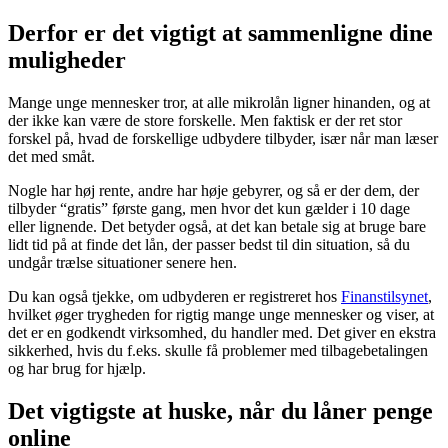
Derfor er det vigtigt at sammenligne dine
muligheder
Mange unge mennesker tror, at alle mikrolån ligner hinanden, og at
der ikke kan være de store forskelle. Men faktisk er der ret stor
forskel på, hvad de forskellige udbydere tilbyder, især når man læser
det med småt.
Nogle har høj rente, andre har høje gebyrer, og så er der dem, der
tilbyder “gratis” første gang, men hvor det kun gælder i 10 dage
eller lignende. Det betyder også, at det kan betale sig at bruge bare
lidt tid på at finde det lån, der passer bedst til din situation, så du
undgår trælse situationer senere hen.
Du kan også tjekke, om udbyderen er registreret hos
Finanstilsynet
,
hvilket øger trygheden for rigtig mange unge mennesker og viser, at
det er en godkendt virksomhed, du handler med. Det giver en ekstra
sikkerhed, hvis du f.eks. skulle få problemer med tilbagebetalingen
og har brug for hjælp.
Det vigtigste at huske, når du låner penge
online