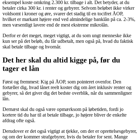
eksempel koste omkring 2.300 kr. tilbage i alt. Det betyder, at du
betaler cirka 300 kr. i renter og gebyrer. Selvom beløbet ikke virker
voldsomt i kroner og øre, svarer det stadig til en tocifret ÅOP,
hvilket er markant højere end ved almindelige banklån på ca. 2-3%,
men væsentligt lavere end de mest ekstreme mikrolån.
Derfor er det meget, meget vigtigt, at du som ungt menneske ikke
kun ser på det beløb, du får udbetalt, men også på, hvad du faktisk
skal betale tilbage og hvornår.
Det her skal du altid kigge på, før du
tager et lån
Først og fremmest: Kig på ÅOP, som pointeret ovenfor. Den
fortæller dig, hvad lånet reelt koster dig om året inklusiv renter og
gebyrer, så det giver dig det bedste overblik, når du sammenligner
lån.
Dernæst skal du også være opmærksom på løbetiden, fordi jo
kortere tid du har til at betale tilbage, jo højere bliver de enkelte
afdrag ofte også.
Derudover er det også vigtigt at tjekke, om der er oprettelsesgebyrer,
og om der kommer strafgebyrer, hvis du betaler for sent. Mange