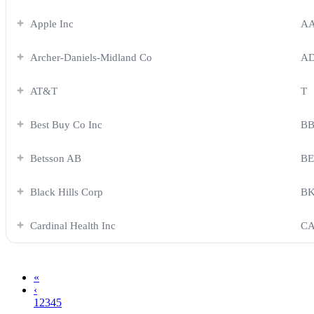
Apple Inc
A
Archer-Daniels-Midland Co
A
AT&T
T
Best Buy Co Inc
B
Betsson AB
BE
Black Hills Corp
B
Cardinal Health Inc
C
«
‹
1
2
3
4
5