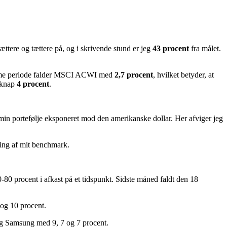
ttere og tættere på, og i skrivende stund er jeg
43 procent
fra målet.
samme periode falder MSCI ACWI med
2,7 procent
, hvilket betyder, at
e knap
4 procent
.
min portefølje eksponeret mod den amerikanske dollar. Her afviger jeg
cking af mit benchmark.
80 procent i afkast på et tidspunkt. Sidste måned faldt den 18
 og 10 procent.
 og Samsung med 9, 7 og 7 procent.