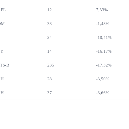
APL
12
7,33%
DM
33
-1,48%
24
-10,41%
BY
14
-16,17%
TS-B
235
-17,32%
KH
28
-3,50%
AH
37
-3,66%