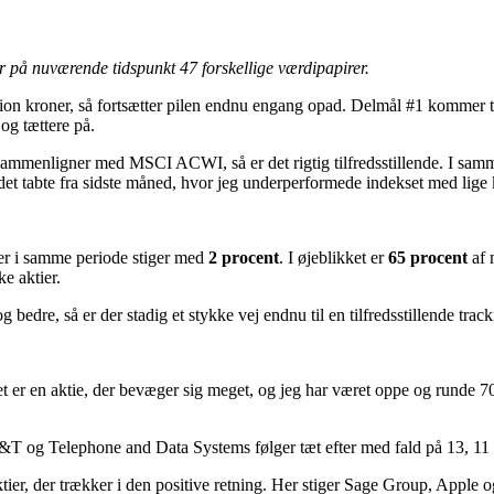
r på nuværende tidspunkt 47 forskellige værdipapirer.
lion kroner, så fortsætter pilen endnu engang opad. Delmål #1 kommer tæ
 og tættere på.
 sammenligner med MSCI ACWI, så er det rigtig tilfredsstillende. I 
af det tabte fra sidste måned, hvor jeg underperformede indekset med lig
 der i samme periode stiger med
2 procent
. I øjeblikket er
65 procent
af 
e aktier.
bedre, så er der stadig et stykke vej endnu til en tilfredsstillende tra
 er en aktie, der bevæger sig meget, og jeg har været oppe og runde 70-
T&T og Telephone and Data Systems følger tæt efter med fald på 13, 11
aktier, der trækker i den positive retning. Her stiger Sage Group, Apple