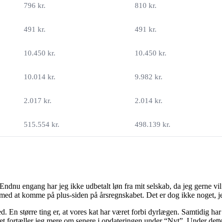
796 kr.
810 kr.
491 kr.
491 kr.
10.450 kr.
10.450 kr.
10.014 kr.
9.982 kr.
2.017 kr.
2.014 kr.
515.554 kr.
498.139 kr.
ndnu engang har jeg ikke udbetalt løn fra mit selskab, da jeg gerne vil h
 med at komme på plus-siden på årsregnskabet. Det er dog ikke noget, jeg
ed. En større ting er, at vores kat har været forbi dyrlægen. Samtidig h
t fortæller jeg mere om senere i opdateringen under “Nyt”. Under dette 