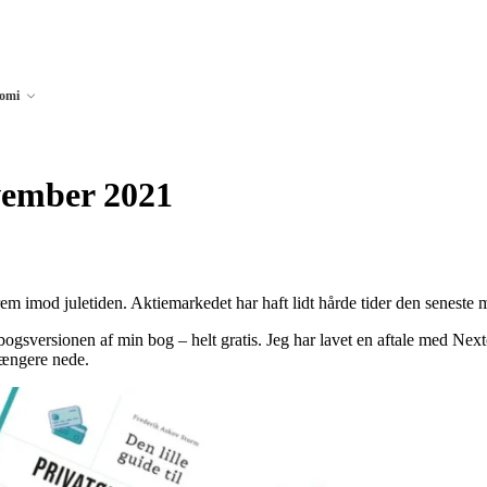
nomi
vember 2021
rem imod juletiden. Aktiemarkedet har haft lidt hårde tider den senes
ydbogsversionen af min bog – helt gratis. Jeg har lavet en aftale med Nex
længere nede.