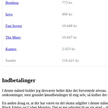
Bondora
773 kr.
Iuvo
490 kr.
Fast Invest
10.448 kr.
The Many
10.047 kr.
Kameo
2.023 kr.
Samlet
516.421 kr.
Indbetalinger
I denne måned holder jeg desværre heller ikke det forventede niveau. E
omkostninger, men grundet lønudbetalinger til mig selv, så kniber det
En anden årsag er, at der har været en del ekstra udgifter i denne mån
Black Friday og Cyber Monday. Det er jeg udnyttet til en vis grad – de