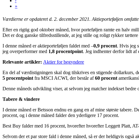
›
»
Værdierne er opdateret d. 2. december 2021.
Aktieporteføljen omfatte
Efter en rigtig god oktober måned, hvor porteføljen ramte en halv mil
Det er dog ganske tilfredsstillende, at jeg stille og roligt rykker tættere
I denne måned er aktieporteføljen faldet med –
0,9 procent
. Hvis jeg
jeg overperformer med
1,8 procentpoint
. Jeg indhenter derfor lidt 
Relevante artikler:
Aktier for begyndere
En del af værdistigningen skal dog tilskrives en stigende dollarkurs,
5 procentpoint
fra MSCI ACWI, der består af
60 procent
amerikansk
Denne måneds udvikling viser, at selvom jeg matcher indekset bedre og 
Tabere & vindere
I denne måned er Betsson endnu en gang en af mine største tabere. Det
procent, og i denne måned falder den yderligere 17 procent.
Best Buy falder med 16 procent, hvorefter hvorefter Leggett Platt, A
Selvom der et par store fald i denne måned, så er der heldigvis også 