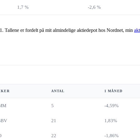
1,7 %
-2,6 %
21. Tallene er fordelt på mit almindelige aktiedepot hos Nordnet, min
ak
CKER
ANTAL
1 MÅNED
MM
5
-4,59%
BBV
21
1,83%
O
22
-1,86%