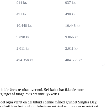
914 kr.
937 kr.
491 kr.
490 kr.
10.448 kr.
10.448 kr.
9.898 kr.
9.866 kr.
2.011 kr.
2.011 kr.
494.358 kr.
484.553 kr.
olde årets resultat over nul. Selskabet har ikke de store
 tager så tungt, hvis det ikke lykkedes.
ar det også været en del tilbud i denne måned grundet Singles Day,
afsnit taler jeg også om julegaver og ønsker, hvor der er også sat