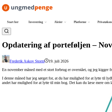
Spring til indhold
Start her
Investering
Aktier
Platforme
Privatøko
Opdatering af porteføljen – No
Frederik Askov Storm
19. juli 2026
En november måned med et stort forbrug er overstået, og jeg kigger f
I denne måned har jeg sørget for, at du har mulighed for at lytte til l
andet har mulighed for at lytte til min bog. Det kan du læse mere om 