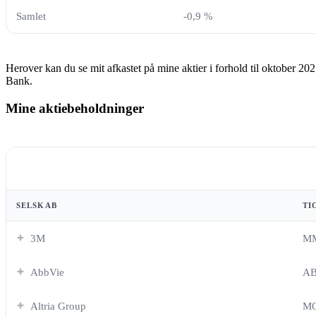
Samlet
-0,9 %
Herover kan du se mit afkastet på mine aktier i forhold til oktober 20
Bank.
Mine aktiebeholdninger
SELSKAB
TI
3M
M
AbbVie
A
Altria Group
M