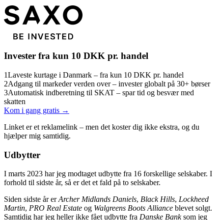
Invester fra kun 10 DKK pr. handel
1
Laveste kurtage i Danmark – fra kun 10 DKK pr. handel
2
Adgang til markeder verden over – invester globalt på 30+ børser
3
Automatisk indberetning til SKAT – spar tid og besvær med
skatten
Kom i gang gratis →
Linket er et reklamelink – men det koster dig ikke ekstra, og du
hjælper mig samtidig.
Udbytter
I marts 2023 har jeg modtaget udbytte fra 16 forskellige selskaber. I
forhold til sidste år, så er det et fald på to selskaber.
Siden sidste år er
Archer Midlands Daniels
,
Black Hills
,
Lockheed
Martin
,
PRO Real Estate
og
Walgreens Boots Alliance
blevet solgt.
Samtidig har jeg heller ikke fået udbytte fra
Danske Bank
som jeg