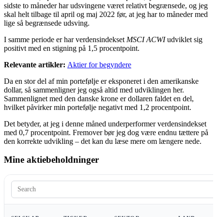
sidste to måneder har udsvingene været relativt begrænsede, og jeg
skal helt tilbage til april og maj 2022 før, at jeg har to måneder med
lige så begrænsede udsving.
I samme periode er har verdensindekset
MSCI ACWI
udviklet sig
positivt med en stigning på 1,5 procentpoint.
Relevante artikler:
Aktier for begyndere
Da en stor del af min portefølje er eksponeret i den amerikanske
dollar, så sammenligner jeg også altid med udviklingen her.
Sammenlignet med den danske krone er dollaren faldet en del,
hvilket påvirker min portefølje negativt med 1,2 procentpoint.
Det betyder, at jeg i denne måned underperformer verdensindekset
med 0,7 procentpoint. Fremover bør jeg dog være endnu tættere på
den korrekte udvikling – det kan du læse mere om længere nede.
Mine aktiebeholdninger