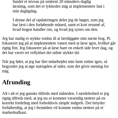
fundet et niveau på omtrent 20 minutters daglig
læsning, som det er lykkedes mig at implementere fast i
min dagligdag.
I denne del af opdateringen deler jeg de bøger, som jeg
har læst i den forløbende måned, samt et kort resumé af,
hvad bogen handler om, og hvad jeg synes om den.
Jeg har stadig et stykke endnu til at færdiggøre min næste bog. Pt.
fokuserer jeg på at implementere vanen med at læse igen, hvilket går
rigtig fint. Jeg fokuserer på at læse bare en enkelt side hver dag, og
det har været ret vellykket det sidste stykke tid.
Når jeg føler, at jeg har fået indarbejdet min faste rutine igen, så
begynder jeg at øge mængden af sider, som det giver mening for
mig.
Afrunding
Alt i alt er jeg ganske tilfreds med måneden. I særdeleshed er jeg
rigtig tilfreds med, at jeg nu er kommet væsentlig tættere på en
korrekt fordeling med forholdsvis simple indgreb. Det betyder
forhåbentlig, at jeg i fremtiden vil komme endnu tættere på et
markedsafkast.