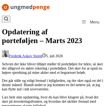
Spring til indhold
Menu
Opdatering af
porteføljen – Marts 2023
Frederik Askov Storm
5. juli 2026
Selvom der ikke bliver tilføjet midler til porteføljen for tiden, så sker
der alligevel en større rokering i porteføljen. Det sker for at opnå en
højere spredning på mine aktier med et begrænset beløb.
Der går stille og roligt fremad i lejligheden, og der sker også en del i
denne måned. Blandt andet er jeg kommet en del tættere på, at jeg
kan flytte ind i mit soveværelse.
Læs hele min opdatering, hvor du kan blive klogere på, hvad der
sker på investeringsfronten, og hvordan det skrider fremad med
renoveringen af min lejlighed.