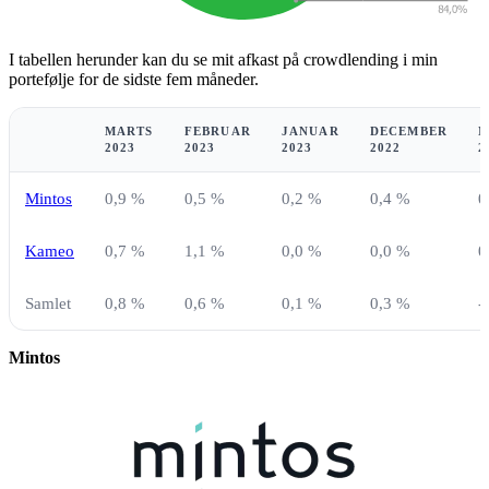
I tabellen herunder kan du se mit afkast på crowdlending i min
portefølje for de sidste fem måneder.
MARTS
FEBRUAR
JANUAR
DECEMBER
N
2023
2023
2023
2022
2
Mintos
0,9 %
0,5 %
0,2 %
0,4 %
0
Kameo
0,7 %
1,1 %
0,0 %
0,0 %
0
Samlet
0,8 %
0,6 %
0,1 %
0,3 %
-
Mintos