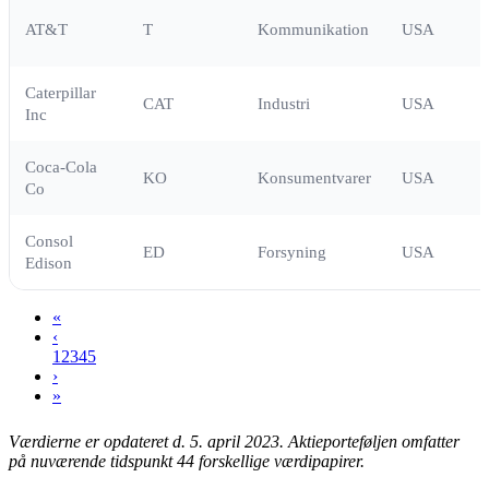
AT&T
T
Kommunikation
USA
Caterpillar
CAT
Industri
USA
Inc
Coca-Cola
KO
Konsumentvarer
USA
Co
Consol
ED
Forsyning
USA
Edison
«
‹
1
2
3
4
5
›
»
Værdierne er opdateret d. 5. april 2023.
Aktieporteføljen omfatter
på nuværende tidspunkt 44 forskellige værdipapirer.