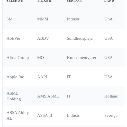
SELSKAB
TICKER
SEKTOR
LAND
3M
MMM
Industri
USA
AbbVie
ABBV
Sundhedspleje
USA
Altria Group
MO
Konsumentvarer
USA
Apple Inc
AAPL
IT
USA
ASML
AMS:ASML
IT
Holland
Holding
ASSA Abloy
ASSA-B
Industri
Sverige
AB