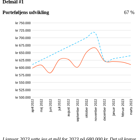
Delmål #1
Porteføljens udvikling
67 %
I januar 2023 satte jeg et mål for 2023 på 680.000 kr. Det vil kræve