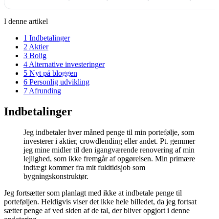
I denne artikel
1
Indbetalinger
2
Aktier
3
Bolig
4
Alternative investeringer
5
Nyt på bloggen
6
Personlig udvikling
7
Afrunding
Indbetalinger
Jeg indbetaler hver måned penge til min portefølje, som
investerer i aktier, crowdlending eller andet. Pt. gemmer
jeg mine midler til den igangværende renovering af min
lejlighed, som ikke fremgår af opgørelsen. Min primære
indtægt kommer fra mit fuldtidsjob som
bygningskonstruktør.
Jeg fortsætter som planlagt med ikke at indbetale penge til
porteføljen. Heldigvis viser det ikke hele billedet, da jeg fortsat
sætter penge af ved siden af de tal, der bliver opgjort i denne