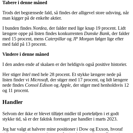
Tabere i denne måned
Trods det begrænsede fald, så findes der alligevel store udsving, når
man kigger på de enkelte aktier.
I bunden findes
Nordea
, der falder med lige knap 19 procent. Lidt
længere oppe på listen findes konkurrenten
Danske Bank
, der falder
med 15 procent, mens
Caterpillar
og
JP Morgan
følger lige efter
med fald på 13 procent.
Vindere i denne måned
I den anden ende af skalaen er der heldigvis også positive historier.
Her stiger
Intel
med hele 28 procent. Et stykke længere nede på
listen finder vi
Microsoft
, der stiger med 17 procent, og lidt længere
nede findes
Consol Edison
og
Apple
, der stiger med henholdsvis 12
og 11 procent.
Handler
Selvom der ikke er blevet tilføjet midler til porteføljen i et godt
stykke tid, så er der faktisk foretaget par handler i marts 2023.
Jeg har valgt at halvere mine positioner i Dow og Exxon, hvoraf