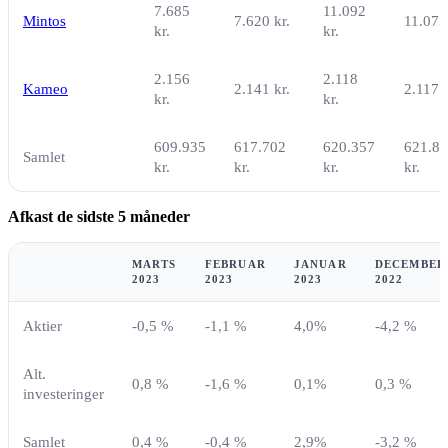
7.685
11.092
Mintos
7.620 kr.
11.075
kr.
kr.
2.156
2.118
Kameo
2.141 kr.
2.117 k
kr.
kr.
609.935
617.702
620.357
621.8
Samlet
kr.
kr.
kr.
kr.
Afkast de sidste 5 måneder
MARTS
FEBRUAR
JANUAR
DECEMBER
2023
2023
2023
2022
Aktier
-0,5 %
-1,1 %
4,0%
-4,2 %
Alt.
0,8 %
-1,6 %
0,1%
0,3 %
investeringer
Samlet
0,4 %
-0,4 %
2,9%
-3,2 %