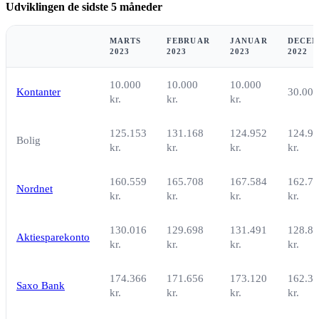
Udviklingen de sidste 5 måneder
MARTS
FEBRUAR
JANUAR
DECE
2023
2023
2023
2022
10.000
10.000
10.000
Kontanter
30.000
kr.
kr.
kr.
125.153
131.168
124.952
124.9
Bolig
kr.
kr.
kr.
kr.
160.559
165.708
167.584
162.7
Nordnet
kr.
kr.
kr.
kr.
130.016
129.698
131.491
128.8
Aktiesparekonto
kr.
kr.
kr.
kr.
174.366
171.656
173.120
162.3
Saxo Bank
kr.
kr.
kr.
kr.