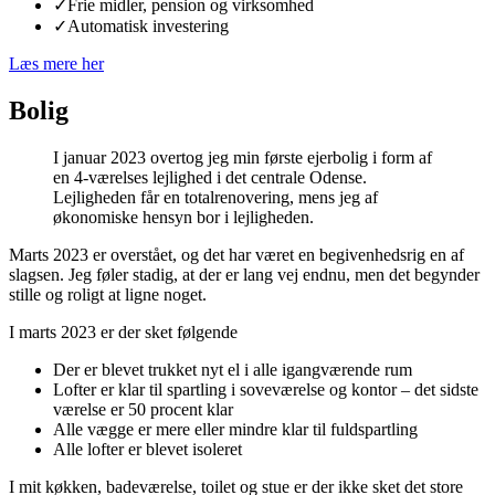
✓
Frie midler, pension og virksomhed
✓
Automatisk investering
Læs mere her
Bolig
I januar 2023 overtog jeg min første ejerbolig i form af
en 4-værelses lejlighed i det centrale Odense.
Lejligheden får en totalrenovering, mens jeg af
økonomiske hensyn bor i lejligheden.
Marts 2023 er overstået, og det har været en begivenhedsrig en af
slagsen. Jeg føler stadig, at der er lang vej endnu, men det begynder
stille og roligt at ligne noget.
I marts 2023 er der sket følgende
Der er blevet trukket nyt el i alle igangværende rum
Lofter er klar til spartling i soveværelse og kontor – det sidste
værelse er 50 procent klar
Alle vægge er mere eller mindre klar til fuldspartling
Alle lofter er blevet isoleret
I mit køkken, badeværelse, toilet og stue er der ikke sket det store