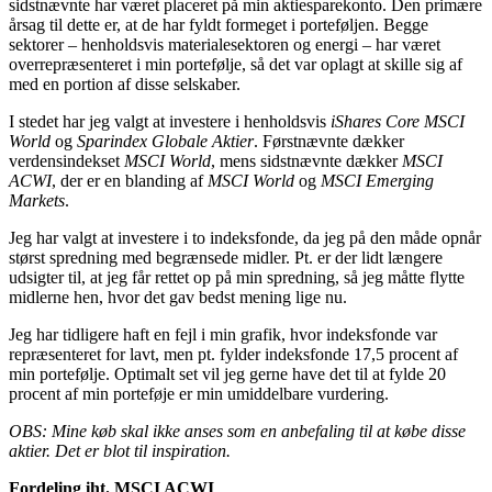
sidstnævnte har været placeret på min aktiesparekonto. Den primære
årsag til dette er, at de har fyldt formeget i porteføljen. Begge
sektorer – henholdsvis materialesektoren og energi – har været
overrepræsenteret i min portefølje, så det var oplagt at skille sig af
med en portion af disse selskaber.
I stedet har jeg valgt at investere i henholdsvis
iShares Core MSCI
World
og
Sparindex Globale Aktier
. Førstnævnte dækker
verdensindekset
MSCI World
, mens sidstnævnte dækker
MSCI
ACWI
, der er en blanding af
MSCI World
og
MSCI Emerging
Markets
.
Jeg har valgt at investere i to indeksfonde, da jeg på den måde opnår
størst spredning med begrænsede midler. Pt. er der lidt længere
udsigter til, at jeg får rettet op på min spredning, så jeg måtte flytte
midlerne hen, hvor det gav bedst mening lige nu.
Jeg har tidligere haft en fejl i min grafik, hvor indeksfonde var
repræsenteret for lavt, men pt. fylder indeksfonde 17,5 procent af
min portefølje. Optimalt set vil jeg gerne have det til at fylde 20
procent af min porteføje er min umiddelbare vurdering.
OBS: Mine køb skal ikke anses som en anbefaling til at købe disse
aktier. Det er blot til inspiration.
Fordeling iht. MSCI ACWI