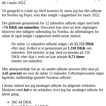
fik i marts 2022.
Til gengæld er
Linde og Shell kommet til,
mens jeg har fået udbytte
fra Nordea og Pepsi, som ikke indgik i opgørelsen for marts 2022.
Det glidende gennemsnit for 12 måneders udbytte stiger med hele
+74 DKK om måneden
. Desværre kan stort set hele stigningen
tilskrives den tidligere udbetaling fra Nordea, da udbetalingen fra
sidste år også indgår i opgørelsen indtil næste måned.
De sidste 12 måneders udbytte udgør i alt
15.722 DKK
efter skat, hvilket er et gennemsnit på
1.310 DKK
om
måneden. Det betyder, at jeg, med en timeløn på 150
DKK efter skat i, reelt set kan arbejde
8,73 timer
mindre om måneden.
Min aktieportefølje har pt. en samlet udbytte procent efter skat på
3,41 procent
set over de sidste 12 måneder. Udbytteprocenten stiger
ligeledes midlertidigt grundet Nordeas udbytte.
I denne måned har jeg modtaget udbytte fra følgende selskaber.
Markeret med
fed
er de selskaber, hvor jeg har modtaget udbytte for
første gang.
3M: 44 DKK