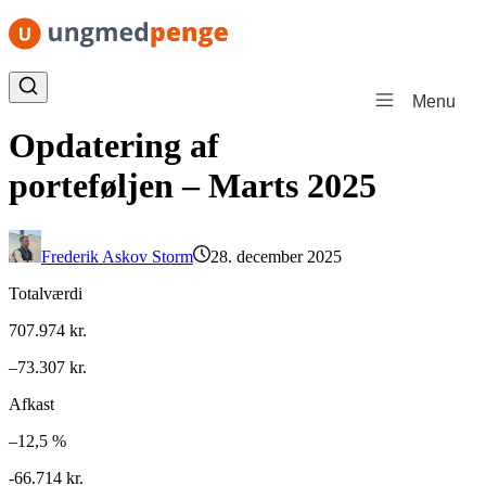
Spring til indhold
Menu
Opdatering af
porteføljen – Marts 2025
Frederik Askov Storm
28. december 2025
Totalværdi
707.974 kr.
–73.307 kr.
Afkast
–12,5 %
-66.714 kr.