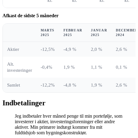
kr.
kr.
kr.
kr.
Afkast de sidste 5 måneder
MARTS
FEBRUAR
JANUAR
DECEMBER
2025
2025
2025
2024
Aktier
-12,5%
-4,9 %
2,0 %
2,6 %
Alt.
-0,4%
1,9 %
1,1 %
0,1 %
investeringer
Samlet
-12,2%
-4,8 %
1,9 %
2,6 %
Indbetalinger
Jeg indbetaler hver måned penge til min portefølje, som
investerer i aktier, investeringsforeninger eller andre
aktiver. Min primære indtægt kommer fra mit
fuldtidsjob som bygningskonstruktør.