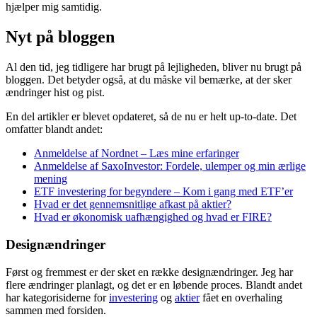
hjælper mig samtidig.
Nyt på bloggen
Al den tid, jeg tidligere har brugt på lejligheden, bliver nu brugt på
bloggen. Det betyder også, at du måske vil bemærke, at der sker
ændringer hist og pist.
En del artikler er blevet opdateret, så de nu er helt up-to-date. Det
omfatter blandt andet:
Anmeldelse af Nordnet – Læs mine erfaringer
Anmeldelse af SaxoInvestor: Fordele, ulemper og min ærlige
mening
ETF investering for begyndere – Kom i gang med ETF’er
Hvad er det gennemsnitlige afkast på aktier?
Hvad er økonomisk uafhængighed og hvad er FIRE?
Designændringer
Først og fremmest er der sket en række designændringer. Jeg har
flere ændringer planlagt, og det er en løbende proces. Blandt andet
har kategorisiderne for
investering
og
aktier
fået en overhaling
sammen med forsiden.