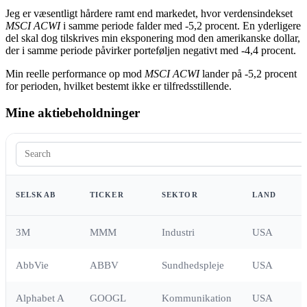
Jeg er væsentligt hårdere ramt end markedet, hvor verdensindekset
MSCI ACWI
i samme periode falder med -5,2 procent. En yderligere
del skal dog tilskrives min eksponering mod den amerikanske dollar,
der i samme periode påvirker porteføljen negativt med -4,4 procent.
Min reelle performance op mod
MSCI ACWI
lander på -5,2 procent
for perioden, hvilket bestemt ikke er tilfredsstillende.
Mine aktiebeholdninger
SELSKAB
TICKER
SEKTOR
LAND
3M
MMM
Industri
USA
AbbVie
ABBV
Sundhedspleje
USA
Alphabet A
GOOGL
Kommunikation
USA