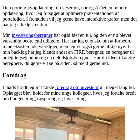
Den portefølje-opdatering, du læser nu, har også fået en mindre
opdatering, hvor jeg forsøger at optimere præsentationen af
porteføljen. I fremtiden vil jeg gerne have interaktive grafer, men det
har jeg ikke løst endnu.
Min
investeringsberegner
har også fået en tur, og den er nu blevet
væsentlig bedre end tidligere. Her har jeg et ønske om at forbedre
mine eksisterende værktøjer, men jeg vil også gerne tilføje nye. I
min backlog har jeg blandt andet en FIRE beregner, en beregner til
udlejningsejendom og en deltidsjob-beregner. Har du idéer til andre
beregnere, du gerne vil se på siden, så meld gerne ind.
Foredrag
I marts holdt jeg mit første
foredrag om investering
i meget lang tid.
Oplægget blev holdt for mine unge kollegaer, hvor jeg fortalte bredt
om budgettering, opsparing og investering.