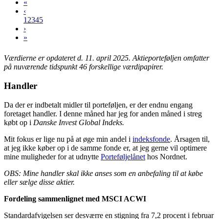
«
‹
1
2
3
4
5
›
»
Værdierne er opdateret d. 11. april 2025.
Aktieporteføljen omfatter
på nuværende tidspunkt 46 forskellige værdipapirer.
Handler
Da der er indbetalt midler til porteføljen, er der endnu engang
foretaget handler. I denne måned har jeg for anden måned i streg
købt op i
Danske Invest Global Indeks.
Mit fokus er lige nu på at øge min andel i
indeksfonde
. Årsagen til,
at jeg ikke køber op i de samme fonde er, at jeg gerne vil optimere
mine muligheder for at udnytte
Porteføljelånet
hos Nordnet.
OBS: Mine handler skal ikke anses som en anbefaling til at købe
eller sælge disse aktier.
Fordeling sammenlignet med MSCI ACWI
Standardafvigelsen ser desværre en stigning fra 7,2 procent i februar