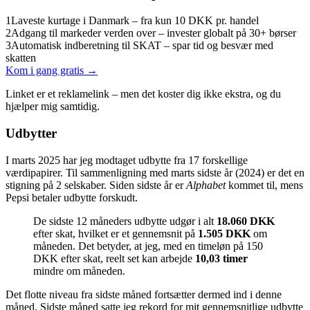
1
Laveste kurtage i Danmark – fra kun 10 DKK pr. handel
2
Adgang til markeder verden over – invester globalt på 30+ børser
3
Automatisk indberetning til SKAT – spar tid og besvær med
skatten
Kom i gang gratis →
Linket er et reklamelink – men det koster dig ikke ekstra, og du
hjælper mig samtidig.
Udbytter
I marts 2025 har jeg modtaget udbytte fra 17 forskellige
værdipapirer. Til sammenligning med marts sidste år (2024) er det en
stigning på 2 selskaber. Siden sidste år er
Alphabet
kommet til, mens
Pepsi betaler udbytte forskudt.
De sidste 12 måneders udbytte udgør i alt
18.060 DKK
efter skat, hvilket er et gennemsnit på
1.505 DKK
om
måneden. Det betyder, at jeg, med en timeløn på 150
DKK efter skat, reelt set kan arbejde
10,03 timer
mindre om måneden.
Det flotte niveau fra sidste måned fortsætter dermed ind i denne
måned. Sidste måned satte jeg rekord for mit gennemsnitlige udbytte