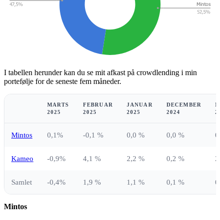
I tabellen herunder kan du se mit afkast på crowdlending i min
portefølje for de seneste fem måneder.
MARTS
FEBRUAR
JANUAR
DECEMBER
N
2025
2025
2025
2024
2
Mintos
0,1%
-0,1 %
0,0 %
0,0 %
0
Kameo
-0,9%
4,1 %
2,2 %
0,2 %
2
Samlet
-0,4%
1,9 %
1,1 %
0,1 %
0
Mintos