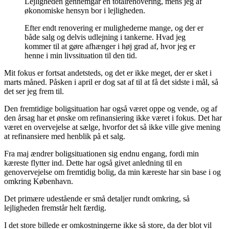
Lejligheden gennemgår en totalrenovering, mens jeg af
økonomiske hensyn bor i lejligheden.
Efter endt renovering er mulighederne mange, og der er
både salg og delvis udlejning i tankerne. Hvad jeg
kommer til at gøre afhænger i høj grad af, hvor jeg er
henne i min livssituation til den tid.
Mit fokus er fortsat andetsteds, og det er ikke meget, der er sket i
marts måned. Påsken i april er dog sat af til at få det sidste i mål, så
det ser jeg frem til.
Den fremtidige boligsituation har også været oppe og vende, og af
den årsag har et ønske om refinansiering ikke været i fokus. Det har
været en overvejelse at sælge, hvorfor det så ikke ville give mening
at refinansiere med henblik på et salg.
Fra maj ændrer boligsituationen sig endnu engang, fordi min
kæreste flytter ind. Dette har også givet anledning til en
genovervejelse om fremtidig bolig, da min kæreste har sin base i og
omkring København.
Det primære udestående er små detaljer rundt omkring, så
lejligheden fremstår helt færdig.
I det store billede er omkostningerne ikke så store, da der blot vil