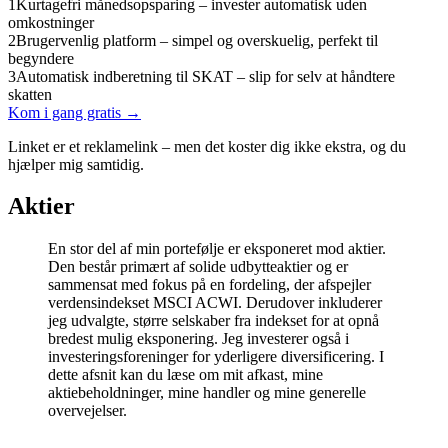
1
Kurtagefri månedsopsparing – invester automatisk uden
omkostninger
2
Brugervenlig platform – simpel og overskuelig, perfekt til
begyndere
3
Automatisk indberetning til SKAT – slip for selv at håndtere
skatten
Kom i gang gratis →
Linket er et reklamelink – men det koster dig ikke ekstra, og du
hjælper mig samtidig.
Aktier
En stor del af min portefølje er eksponeret mod aktier.
Den består primært af solide udbytteaktier og er
sammensat med fokus på en fordeling, der afspejler
verdensindekset MSCI ACWI. Derudover inkluderer
jeg udvalgte, større selskaber fra indekset for at opnå
bredest mulig eksponering. Jeg investerer også i
investeringsforeninger for yderligere diversificering. I
dette afsnit kan du læse om mit afkast, mine
aktiebeholdninger, mine handler og mine generelle
overvejelser.