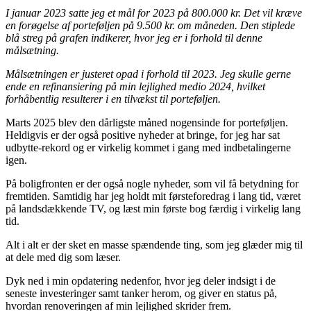
I januar 2023 satte jeg et mål for 2023 på 800.000 kr. Det vil kræve
en forøgelse af porteføljen på 9.500 kr. om måneden. Den stiplede
blå streg på grafen indikerer, hvor jeg er i forhold til denne
målsætning.
Målsætningen er justeret opad i forhold til 2023. Jeg skulle gerne
ende en refinansiering på min lejlighed medio 2024, hvilket
forhåbentlig resulterer i en tilvækst til porteføljen.
Marts 2025 blev den dårligste måned nogensinde for porteføljen.
Heldigvis er der også positive nyheder at bringe, for jeg har sat
udbytte-rekord og er virkelig kommet i gang med indbetalingerne
igen.
På boligfronten er der også nogle nyheder, som vil få betydning for
fremtiden. Samtidig har jeg holdt mit førsteforedrag i lang tid, været
på landsdækkende TV, og læst min første bog færdig i virkelig lang
tid.
Alt i alt er der sket en masse spændende ting, som jeg glæder mig til
at dele med dig som læser.
Dyk ned i min opdatering nedenfor, hvor jeg deler indsigt i de
seneste investeringer samt tanker herom, og giver en status på,
hvordan renoveringen af min lejlighed skrider frem.