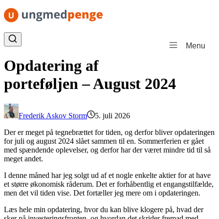
Spring til indhold
Menu
Opdatering af
porteføljen – August 2024
Frederik Askov Storm
5. juli 2026
Der er meget på tegnebrættet for tiden, og derfor bliver opdateringen
for juli og august 2024 slået sammen til en. Sommerferien er gået
med spændende oplevelser, og derfor har der været mindre tid til så
meget andet.
I denne måned har jeg solgt ud af et nogle enkelte aktier for at have
et større økonomisk råderum. Det er forhåbentlig et engangstilfælde,
men det vil tiden vise. Det fortæller jeg mere om i opdateringen.
Læs hele min opdatering, hvor du kan blive klogere på, hvad der
sker på investeringsfronten, og hvordan det skrider fremad med