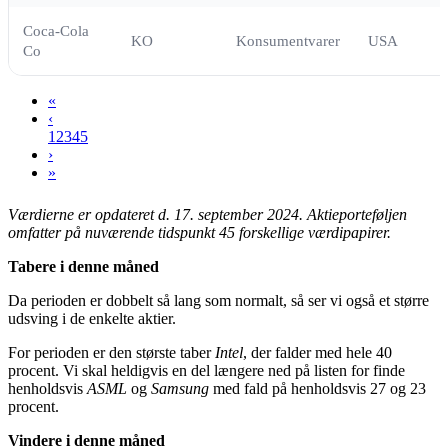
Coca-Cola
KO
Konsumentvarer
USA
Co
«
‹
1
2
3
4
5
›
»
Værdierne er opdateret d. 17. september 2024.
Aktieporteføljen
omfatter på nuværende tidspunkt 45 forskellige værdipapirer.
Tabere i denne måned
Da perioden er dobbelt så lang som normalt, så ser vi også et større
udsving i de enkelte aktier.
For perioden er den største taber
Intel
, der falder med hele 40
procent. Vi skal heldigvis en del længere ned på listen for finde
henholdsvis
ASML
og
Samsung
med fald på henholdsvis 27 og 23
procent.
Vindere i denne måned