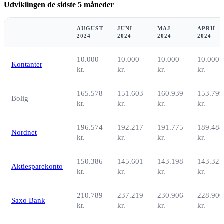
Udviklingen de sidste 5 måneder
AUGUST
JUNI
MAJ
APRIL
2024
2024
2024
2024
10.000
10.000
10.000
10.000
Kontanter
kr.
kr.
kr.
kr.
165.578
151.603
160.939
153.799
Bolig
kr.
kr.
kr.
kr.
196.574
192.217
191.775
189.488
Nordnet
kr.
kr.
kr.
kr.
150.386
145.601
143.198
143.325
Aktiesparekonto
kr.
kr.
kr.
kr.
210.789
237.219
230.906
228.900
Saxo Bank
kr.
kr.
kr.
kr.