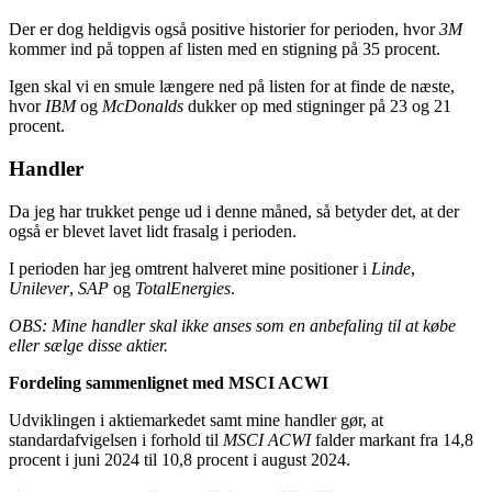
Der er dog heldigvis også positive historier for perioden, hvor
3M
kommer ind på toppen af listen med en stigning på 35 procent.
Igen skal vi en smule længere ned på listen for at finde de næste,
hvor
IBM
og
McDonalds
dukker op med stigninger på 23 og 21
procent.
Handler
Da jeg har trukket penge ud i denne måned, så betyder det, at der
også er blevet lavet lidt frasalg i perioden.
I perioden har jeg omtrent halveret mine positioner i
Linde
,
Unilever
,
SAP
og
TotalEnergies
.
OBS: Mine handler skal ikke anses som en anbefaling til at købe
eller sælge disse aktier.
Fordeling sammenlignet med MSCI ACWI
Udviklingen i aktiemarkedet samt mine handler gør, at
standardafvigelsen i forhold til
MSCI ACWI
falder markant fra 14,8
procent i juni 2024 til 10,8 procent i august 2024.