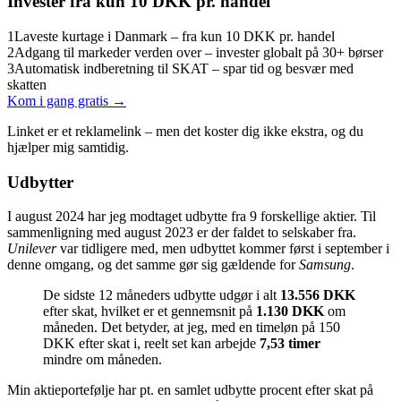
Invester fra kun 10 DKK pr. handel
1
Laveste kurtage i Danmark – fra kun 10 DKK pr. handel
2
Adgang til markeder verden over – invester globalt på 30+ børser
3
Automatisk indberetning til SKAT – spar tid og besvær med
skatten
Kom i gang gratis →
Linket er et reklamelink – men det koster dig ikke ekstra, og du
hjælper mig samtidig.
Udbytter
I august 2024 har jeg modtaget udbytte fra 9 forskellige aktier. Til
sammenligning med august 2023 er der faldet to selskaber fra.
Unilever
var tidligere med, men udbyttet kommer først i september i
denne omgang, og det samme gør sig gældende for
Samsung
.
De sidste 12 måneders udbytte udgør i alt
13.556 DKK
efter skat, hvilket er et gennemsnit på
1.130 DKK
om
måneden. Det betyder, at jeg, med en timeløn på 150
DKK efter skat i, reelt set kan arbejde
7,53 timer
mindre om måneden.
Min aktieportefølje har pt. en samlet udbytte procent efter skat på