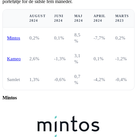
portefølje for de sidste fem måneder.
AUGUST
JUNI
MAJ
APRIL
MARTS
2024
2024
2024
2024
2023
8,5
Mintos
0,2%
0,1%
-7,7%
0,2%
%
3,1
Kameo
2,6%
-1,3%
0,1%
-1,2%
%
0,7
Samlet
1,3%
-0,6%
-4,2%
-0,4%
%
Mintos