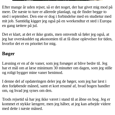
Efter mange år uden rejser, så er det noget, der har givet mig mod på
mere. De næste to ture er allerede planlagt, og de finder begge to
sted i september. Den ene er dog i forbindelse med en studietur med
mit job. Samtidig kigger jeg også på en weekendtur et sted i Europa
en gang tættere på jul.
Det er klart, at det er ikke gratis, men omvendt så føler jeg også, at
jeg har overskuddet og økonomien til at få disse oplevelser for tiden,
hvorfor det er en prioritet for mig.
Bøger
Læsning er en af de vaner, som jeg forsøger at blive bedre til. Jeg
har et mål om at læse minimum 30 minutter om dagen, som jeg stille
og roligt bygger mine vaner henimod.
I denne del af opdateringen deler jeg de bøger, som jeg har læst i
den forløbende måned, samt et kort resumé af, hvad bogen handler
om, og hvad jeg synes om den.
Trods rejsetid så har jeg ikke været i stand til at åbne en bog. Jeg er
kommet et stykke længere, men jeg håber, at jeg kan arbejde videre
med dette i næste måned.