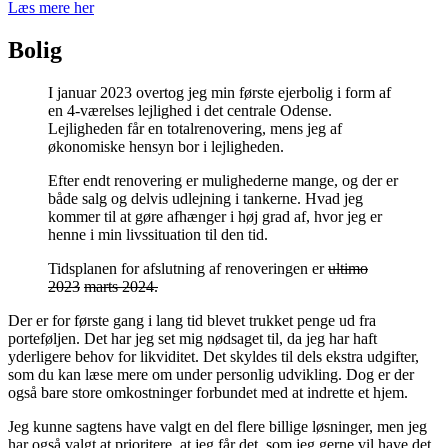
Læs mere her
Bolig
I januar 2023 overtog jeg min første ejerbolig i form af
en 4-værelses lejlighed i det centrale Odense.
Lejligheden får en totalrenovering, mens jeg af
økonomiske hensyn bor i lejligheden.
Efter endt renovering er mulighederne mange, og der er
både salg og delvis udlejning i tankerne. Hvad jeg
kommer til at gøre afhænger i høj grad af, hvor jeg er
henne i min livssituation til den tid.
Tidsplanen for afslutning af renoveringen er
ultimo
2023
marts 2024.
Der er for første gang i lang tid blevet trukket penge ud fra
porteføljen. Det har jeg set mig nødsaget til, da jeg har haft
yderligere behov for likviditet. Det skyldes til dels ekstra udgifter,
som du kan læse mere om under personlig udvikling. Dog er der
også bare store omkostninger forbundet med at indrette et hjem.
Jeg kunne sagtens have valgt en del flere billige løsninger, men jeg
har også valgt at prioritere, at jeg får det, som jeg gerne vil have det.