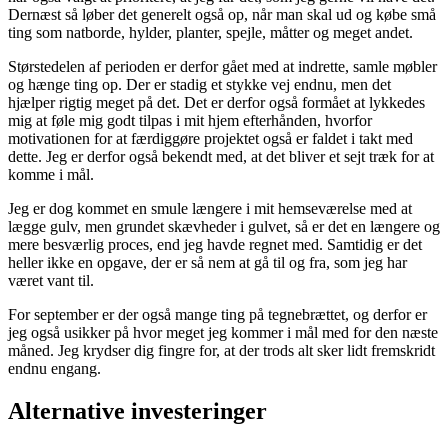
Dernæst så løber det generelt også op, når man skal ud og købe små
ting som natborde, hylder, planter, spejle, måtter og meget andet.
Størstedelen af perioden er derfor gået med at indrette, samle møbler
og hænge ting op. Der er stadig et stykke vej endnu, men det
hjælper rigtig meget på det. Det er derfor også formået at lykkedes
mig at føle mig godt tilpas i mit hjem efterhånden, hvorfor
motivationen for at færdiggøre projektet også er faldet i takt med
dette. Jeg er derfor også bekendt med, at det bliver et sejt træk for at
komme i mål.
Jeg er dog kommet en smule længere i mit hemseværelse med at
lægge gulv, men grundet skævheder i gulvet, så er det en længere og
mere besværlig proces, end jeg havde regnet med. Samtidig er det
heller ikke en opgave, der er så nem at gå til og fra, som jeg har
været vant til.
For september er der også mange ting på tegnebrættet, og derfor er
jeg også usikker på hvor meget jeg kommer i mål med for den næste
måned. Jeg krydser dig fingre for, at der trods alt sker lidt fremskridt
endnu engang.
Alternative investeringer