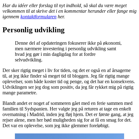
Har du idéer eller forslag til nyt indhold, så skal du være meget
velkommen til at skrive det i en kommentar herunder eller fange mig
igennem
kontaktformularen
her.
Personlig udvikling
Denne del af opdateringen fokuserer ikke på økonomi,
men nærmere investering i personlig udvikling samt
hvad jeg gør i min dagligdag for at fordre
selvudvikling.
Der sker rigtig meget i liv for tiden, og det er også en af årsagerne
til, at jeg ikke finder så meget tid til bloggen. Jeg får rigtig mange
oplevelser, som både koster tid og penge, og det har en konsekvens.
Udviklingen ser jeg dog som positiv, da jeg får rykket mig på rigtig
mange parametre.
Blandt andet er noget af sommeren gået med en ferie sammen med
familien til Sydspanien. Her valgte jeg på returen at tage en enkelt
overnatning i Madrid, inden jeg fløj hjem. Det er første gang, at jeg
rejser alene, men her bød muligheden sig for at få en smag for det.
Det var en oplevelse, som jeg ikke glemmer foreløbigt.