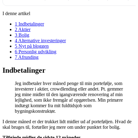
I denne artikel
1
Indbetalinger
2
Aktier
3
Bolig
4
Alternative investeringer
5
Nyt på bloggen
6
Personlig udvikling
7
Afrunding
Indbetalinger
Jeg indbetaler hver måned penge til min portefølje, som
investerer i aktier, crowdlending eller andet. Pt. gemmer
jeg mine midler til den igangværende renovering af min
lejlighed, som ikke fremgår af opgørelsen. Min primære
indtægt kommer fra mit fuldtidsjob som
bygningskonstruktør.
I denne måned er der trukket lidt midler ud af porteføljen. Hvad de
skal bruges til, fortæller jeg mere om under punktet for bolig.
Tilføjede midler de sidste 12 måneder