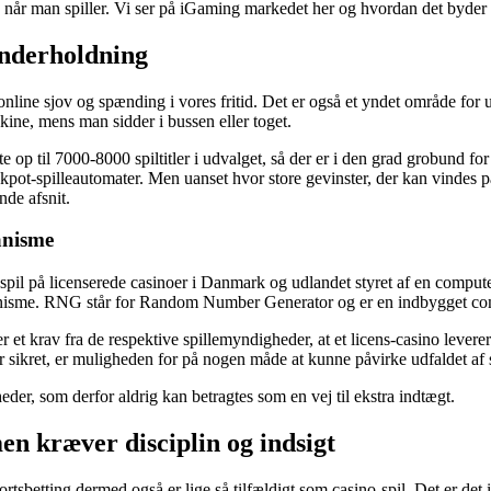
når man spiller. Vi ser på iGaming markedet her og hvordan det byder sig 
underholdning
dt online sjov og spænding i vores fritid. Det er også et yndet område f
kine, mens man sidder i bussen eller toget.
e op til 7000-8000 spiltitler i udvalget, så der er i den grad grobund fo
ot-spilleautomater. Men uanset hvor store gevinster, der kan vindes på 
nde afsnit.
anisme
e spil på licenserede casinoer i Danmark og udlandet styret af en compute
ekanisme. RNG står for Random Number Generator og er en indbygget comp
 krav fra de respektive spillemyndigheder, at et licens-casino leverer spi
er sikret, er muligheden for på nogen måde at kunne påvirke udfaldet af 
der, som derfor aldrig kan betragtes som en vej til ekstra indtægt.
men kræver disciplin og indsigt
ortsbetting dermed også er lige så tilfældigt som casino-spil. Det er det i