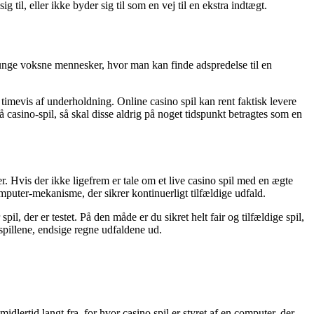
til, eller ikke byder sig til som en vej til en ekstra indtægt.
or unge voksne mennesker, hvor man kan finde adspredelse til en
r timevis af underholdning. Online casino spil kan rent faktisk levere
casino-spil, så skal disse aldrig på noget tidspunkt betragtes som en
r. Hvis der ikke ligefrem er tale om et live casino spil med en ægte
uter-mekanisme, der sikrer kontinuerligt tilfældige udfald.
l, der er testet. På den måde er du sikret helt fair og tilfældige spil,
spillene, endsige regne udfaldene ud.
midlertid langt fra, for hvor casino spil er styret af en computer, der