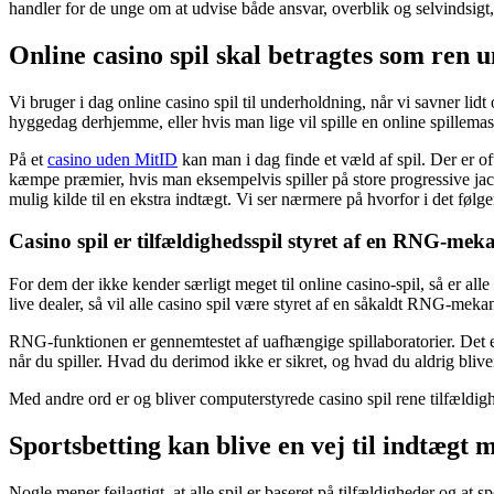
handler for de unge om at udvise både ansvar, overblik og selvindsigt, 
Online casino spil skal betragtes som ren 
Vi bruger i dag online casino spil til underholdning, når vi savner li
hyggedag derhjemme, eller hvis man lige vil spille en online spillemas
På et
casino uden MitID
kan man i dag finde et væld af spil. Der er oft
kæmpe præmier, hvis man eksempelvis spiller på store progressive jackp
mulig kilde til en ekstra indtægt. Vi ser nærmere på hvorfor i det følge
Casino spil er tilfældighedsspil styret af en RNG-mek
For dem der ikke kender særligt meget til online casino-spil, så er all
live dealer, så vil alle casino spil være styret af en såkaldt RNG-m
RNG-funktionen er gennemtestet af uafhængige spillaboratorier. Det er et
når du spiller. Hvad du derimod ikke er sikret, og hvad du aldrig bliv
Med andre ord er og bliver computerstyrede casino spil rene tilfældighe
Sportsbetting kan blive en vej til indtægt 
Nogle mener fejlagtigt, at alle spil er baseret på tilfældigheder og at sp