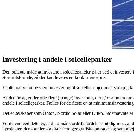
Investering i andele i solcelleparker
Den oplagte måde at investere i solcellepaneler på er ved at investere
stordriftsfordele, så der kan leveres en konkurrencepris.
Et alternativ kunne være investering til solceller i hjemmet, som jeg 
Af den årsag er der ofte flere (mange) investorer, der går sammen om at
andele i solcelleparker. Fælles for de fleste er, at minimumsinvesterin
Det er selskaber som Obton, Nordic Solar eller Difko. Sidstnævnte er
Fordelene ved dette er, at du opnår stordriftsfordele samtidig med, at
i projekter, der spreder sig over flere geografiske områder og samarbe