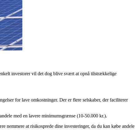
elt investorer vil det dog blive svært at opnå tilstrækkelige
elser for lave omkostninger. Der er flere selskaber, der faciliterer
 i andele med en lavere minimumsgrænse (10-50.000 kr.).
 være nemmere at risikosprede dine investeringer, da du kan købe andele