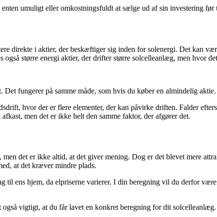
enten umuligt eller omkostningsfuldt at sælge ud af sin investering før t
ere direkte i aktier, der beskæftiger sig inden for solenergi. Det kan v
s også større energi aktier, der drifter større solcelleanlæg, men hvor de
 nemt. Det fungerer på samme måde, som hvis du køber en almindelig akti
ift, hvor der er flere elementer, der kan påvirke driften. Falder eftersp
afkast, men det er ikke helt den samme faktor, der afgører det.
en det er ikke altid, at det giver mening. Dog er det blevet mere attrakt
 med, at det kræver mindre plads.
 til ens hjem, da elpriserne varierer. I din beregning vil du derfor være 
t også vigtigt, at du får lavet en konkret beregning for dit solcelleanlæg.