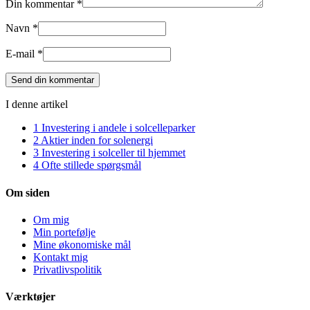
Din kommentar *
Navn *
E-mail *
I denne artikel
1
Investering i andele i solcelleparker
2
Aktier inden for solenergi
3
Investering i solceller til hjemmet
4
Ofte stillede spørgsmål
Om siden
Om mig
Min portefølje
Mine økonomiske mål
Kontakt mig
Privatlivspolitik
Værktøjer