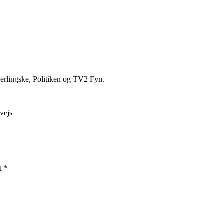
erlingske, Politiken og TV2 Fyn.
rvejs
t *