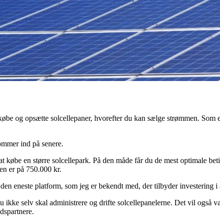
 købe og opsætte solcellepaner, hvorefter du kan sælge strømmen. Som enk
kommer ind på senere.
 købe en større solcellepark. På den måde får du de mest optimale beting
gen er på 750.000 kr.
 den eneste platform, som jeg er bekendt med, der tilbyder investering
 du ikke selv skal administrere og drifte solcellepanelerne. Det vil også
jdspartnere.