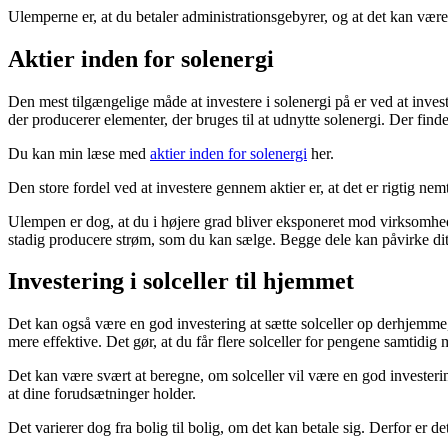
Ulemperne er, at du betaler administrationsgebyrer, og at det kan være 
Aktier inden for solenergi
Den mest tilgængelige måde at investere i solenergi på er ved at invest
der producerer elementer, der bruges til at udnytte solenergi. Der finde
Du kan min læse med
aktier inden for solenergi
her.
Den store fordel ved at investere gennem aktier er, at det er rigtig
Ulempen er dog, at du i højere grad bliver eksponeret mod virksomhedsdr
stadig producere strøm, som du kan sælge. Begge dele kan påvirke dit 
Investering i solceller til hjemmet
Det kan også være en god investering at sætte solceller op derhjemme, m
mere effektive. Det gør, at du får flere solceller for pengene samtidig
Det kan være svært at beregne, om solceller vil være en god investering
at dine forudsætninger holder.
Det varierer dog fra bolig til bolig, om det kan betale sig. Derfor er de