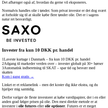
Det afhænger også af, hvordan du gerne vil eksponeres.
Normalvis handles olie i tønder. Som privat investor er det dog svært
at forholde sig til at skulle købe flere tønder olie. Det er i sagens
natur ret besværligt.
Invester fra kun 10 DKK pr. handel
1
Laveste kurtage i Danmark – fra kun 10 DKK pr. handel
2
Adgang til markeder verden over – invester globalt på 30+ børser
3
Automatisk indberetning til SKAT – spar tid og besvær med
skatten
Kom i gang gratis →
Linket er et reklamelink – men det koster dig ikke ekstra, og du
hjælper mig samtidig.
Derfor vælger de fleste investorer at købe værdipapirer, der i en eller
anden grad følger prisen på olie. Den mest direkte metode er at
investere i
olie futures
eller
olie optioner
. Futures er et meget