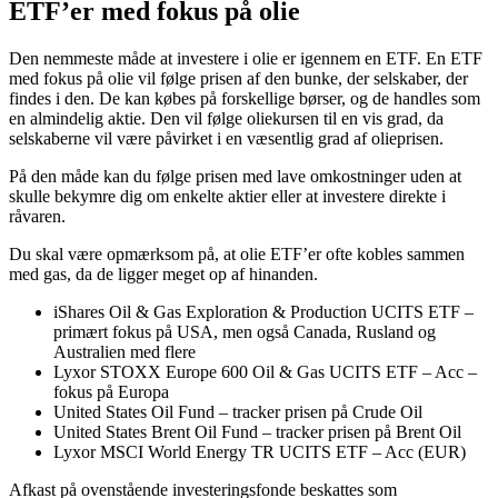
ETF’er med fokus på olie
Den nemmeste måde at investere i olie er igennem en ETF. En ETF
med fokus på olie vil følge prisen af den bunke, der selskaber, der
findes i den. De kan købes på forskellige børser, og de handles som
en almindelig aktie. Den vil følge oliekursen til en vis grad, da
selskaberne vil være påvirket i en væsentlig grad af olieprisen.
På den måde kan du følge prisen med lave omkostninger uden at
skulle bekymre dig om enkelte aktier eller at investere direkte i
råvaren.
Du skal være opmærksom på, at olie ETF’er ofte kobles sammen
med gas, da de ligger meget op af hinanden.
iShares Oil & Gas Exploration & Production UCITS ETF –
primært fokus på USA, men også Canada, Rusland og
Australien med flere
Lyxor STOXX Europe 600 Oil & Gas UCITS ETF – Acc –
fokus på Europa
United States Oil Fund – tracker prisen på Crude Oil
United States Brent Oil Fund – tracker prisen på Brent Oil
Lyxor MSCI World Energy TR UCITS ETF – Acc (EUR)
Afkast på ovenstående investeringsfonde beskattes som