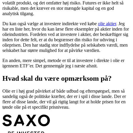
volatilt produkt, og det omfatter høj risiko. Futures er ikke helt så
risikable, men det kræver en stor mængde kapital og en god
analytisk tilgang.
Du kan også vælge at investere indirekte ved købe
olie aktier
. Jeg
har en liste her, hvor du kan læse flere eksempler på aktier inden for
olieindustrien. Fordelen ved at investere i aktier, der beskæftiger sig
inden for dette felt, er at du begrænser din risiko for udsving i
olieprisen. Den har stadig stor indflydelse på selskabets værdi, men
selskabet har større mulighed for at påvirke værdien.
En anden, mere simpel, metode er til at investere i direkte i olie er
igennem ETF’er. Det gennemgår jeg i næste afsnit.
Hvad skal du være opmærksom på?
Olie er i høj grad påvirket af både udbud og efterspørgsel, men så
sandelig også de politiske kræfter, der er i spil i disse lande. Der er
flere af disse lande, der vil gå rigtig langt for at holde prisen for en
tønde olie på et specifikt prisniveau.