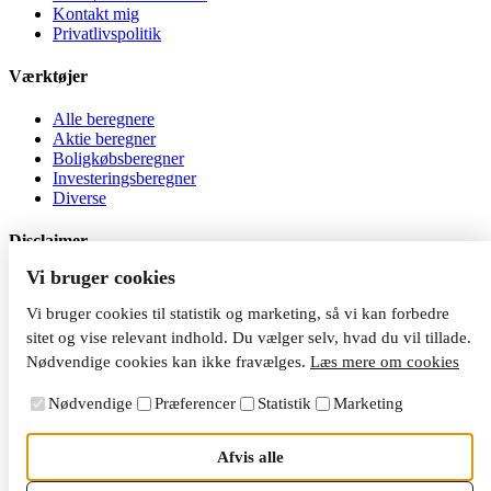
Kontakt mig
Privatlivspolitik
Værktøjer
Alle beregnere
Aktie beregner
Boligkøbsberegner
Investeringsberegner
Diverse
Disclaimer
Vi bruger cookies
Al investering er behæftet med risiko. Jeg er ikke
investeringsrådgiver, og indholdet på siden må ikke betragtes som
Vi bruger cookies til statistik og marketing, så vi kan forbedre
investeringsrådgivning. Du kan tabe dine penge, når du investerer.
sitet og vise relevant indhold. Du vælger selv, hvad du vil tillade.
Nødvendige cookies kan ikke fravælges.
Læs mere om cookies
Nødvendige
Præferencer
Statistik
Marketing
Afvis alle