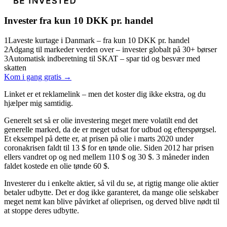
Invester fra kun 10 DKK pr. handel
1
Laveste kurtage i Danmark – fra kun 10 DKK pr. handel
2
Adgang til markeder verden over – invester globalt på 30+ børser
3
Automatisk indberetning til SKAT – spar tid og besvær med
skatten
Kom i gang gratis →
Linket er et reklamelink – men det koster dig ikke ekstra, og du
hjælper mig samtidig.
Generelt set så er olie investering meget mere volatilt end det
generelle marked, da de er meget udsat for udbud og efterspørgsel.
Et eksempel på dette er, at prisen på olie i marts 2020 under
coronakrisen faldt til 13 $ for en tønde olie. Siden 2012 har prisen
ellers vandret op og ned mellem 110 $ og 30 $. 3 måneder inden
faldet kostede en olie tønde 60 $.
Investerer du i enkelte aktier, så vil du se, at rigtig mange olie aktier
betaler udbytte. Det er dog ikke garanteret, da mange olie selskaber
meget nemt kan blive påvirket af olieprisen, og derved blive nødt til
at stoppe deres udbytte.