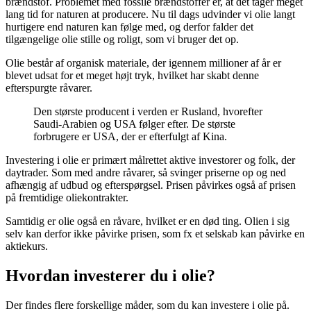
brændstof. Problemet med fossile brændstoffer er, at det tager meget
lang tid for naturen at producere. Nu til dags udvinder vi olie langt
hurtigere end naturen kan følge med, og derfor falder det
tilgængelige olie stille og roligt, som vi bruger det op.
Olie består af organisk materiale, der igennem millioner af år er
blevet udsat for et meget højt tryk, hvilket har skabt denne
efterspurgte råvarer.
Den største producent i verden er Rusland, hvorefter
Saudi-Arabien og USA følger efter. De største
forbrugere er USA, der er efterfulgt af Kina.
Investering i olie er primært målrettet aktive investorer og folk, der
daytrader. Som med andre råvarer, så svinger priserne op og ned
afhængig af udbud og efterspørgsel. Prisen påvirkes også af prisen
på fremtidige oliekontrakter.
Samtidig er olie også en råvare, hvilket er en død ting. Olien i sig
selv kan derfor ikke påvirke prisen, som fx et selskab kan påvirke en
aktiekurs.
Hvordan investerer du i olie?
Der findes flere forskellige måder, som du kan investere i olie på.