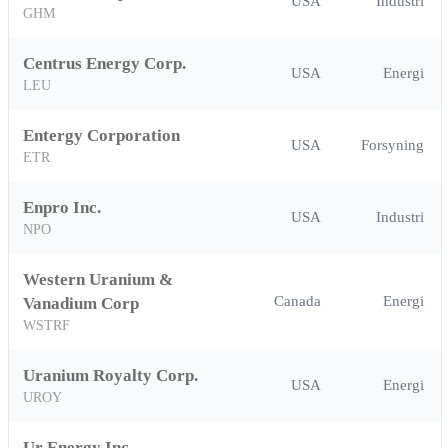
USA
Industri
GHM
Centrus Energy Corp.
USA
Energi
LEU
Entergy Corporation
USA
Forsyning
ETR
Enpro Inc.
USA
Industri
NPO
Western Uranium &
Canada
Energi
Vanadium Corp
WSTRF
Uranium Royalty Corp.
USA
Energi
UROY
Ur Energy Inc