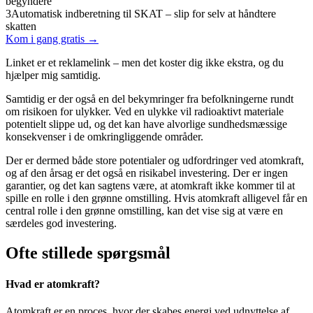
begyndere
3
Automatisk indberetning til SKAT – slip for selv at håndtere
skatten
Kom i gang gratis →
Linket er et reklamelink – men det koster dig ikke ekstra, og du
hjælper mig samtidig.
Samtidig er der også en del bekymringer fra befolkningerne rundt
om risikoen for ulykker. Ved en ulykke vil radioaktivt materiale
potentielt slippe ud, og det kan have alvorlige sundhedsmæssige
konsekvenser i de omkringliggende områder.
Der er dermed både store potentialer og udfordringer ved atomkraft,
og af den årsag er det også en risikabel investering. Der er ingen
garantier, og det kan sagtens være, at atomkraft ikke kommer til at
spille en rolle i den grønne omstilling. Hvis atomkraft alligevel får en
central rolle i den grønne omstilling, kan det vise sig at være en
særdeles god investering.
Ofte stillede spørgsmål
Hvad er atomkraft?
Atomkraft er en proces, hvor der skabes energi ved udnyttelse af