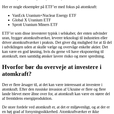
Her er nogle eksempler på ETF’er med fokus på atomkraft:
VanEck Uranium+Nuclear Energy ETF
Global X Uranium ETF
Sprott Uranium Miners ETF
ETF’er som disse investerer typisk i selskaber, der enten udvinder
uran, bygger atomkraftværker, leverer teknologi til industrien eller
driver atomkraftværker i praksis. Det giver dig mulighed for at få del
i udviklingen uden at skulle vælge og overvåge enkelte aktier. Det
kan være en god løsning, hvis du gerne vil have eksponering til
atomkraft, men samtidig ønsker lavere risiko og mere spredning.
Hvorfor bør du overveje at investere i
atomkraft?
Der er flere årsager til, at det kan være interessant at investere i
atomkraft. Efter den russiske invasion af Ukraine er flere og flere
lande blevet mere åbne over for, at atomkraft kan være en større del
af fremtidens energiproduktion.
De store fordele ved atomkraft er, at det er miljøvenligt, og at der er
en høj grad af forsyningssikkerhed. Atomkraftværker er ikke