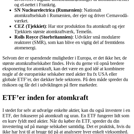
og el-nettet i Frankrig.
SN Nuclearelectrica (Rumænien)
: Nationalt
atomkraftselskab i Rumænien, der ejer og driver Cernavodă-
værket.
CEZ (Tjekkiet)
: Har stor produktion fra atomkraft og ejer
Tjekkiets største atomkraftværk, Temelín.
Rolls Royce (Storbritannien)
: Udvikler små modulære
reaktorer (SMR), som kan blive en vigtig del af fremtidens
atomenergi.
Selvom der er spændende muligheder i Europa, er det ikke her, de
største atomkraftselskaber findes. Hvis du gerne vil opnå bredere
eksponering for atomkraft, kan det være en god idé at kombinere
nogle af de europæiske selskaber med aktier fra fx USA eller
globale ETF’er, der dækker hele sektoren. På den måde spreder du
risikoen og får del i udviklingen på flere markeder.
ETF’er inden for atomkraft
I stedet for selv at udvælge enkelte aktier, kan du også investere i en
ETF, der fokuserer på atomkraft og uran. En ETF fungerer lidt som
en kurv fyldt med aktier. Når du køber én ETF, spreder du din
investering ud på mange selskaber samtidig. Det er praktisk, hvis du
ikke har lyst til at bruge tid på at analysere hver enkelt virksomhed.