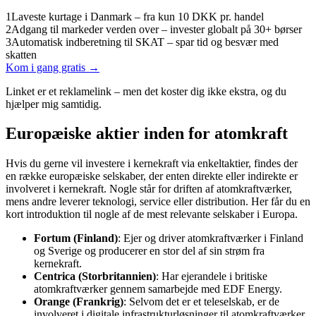
1
Laveste kurtage i Danmark – fra kun 10 DKK pr. handel
2
Adgang til markeder verden over – invester globalt på 30+ børser
3
Automatisk indberetning til SKAT – spar tid og besvær med
skatten
Kom i gang gratis →
Linket er et reklamelink – men det koster dig ikke ekstra, og du
hjælper mig samtidig.
Europæiske aktier inden for atomkraft
Hvis du gerne vil investere i kernekraft via enkeltaktier, findes der
en række europæiske selskaber, der enten direkte eller indirekte er
involveret i kernekraft. Nogle står for driften af atomkraftværker,
mens andre leverer teknologi, service eller distribution. Her får du en
kort introduktion til nogle af de mest relevante selskaber i Europa.
Fortum (Finland)
: Ejer og driver atomkraftværker i Finland
og Sverige og producerer en stor del af sin strøm fra
kernekraft.
Centrica (Storbritannien)
: Har ejerandele i britiske
atomkraftværker gennem samarbejde med EDF Energy.
Orange (Frankrig)
: Selvom det er et teleselskab, er de
involveret i digitale infrastrukturløsninger til atomkraftværker