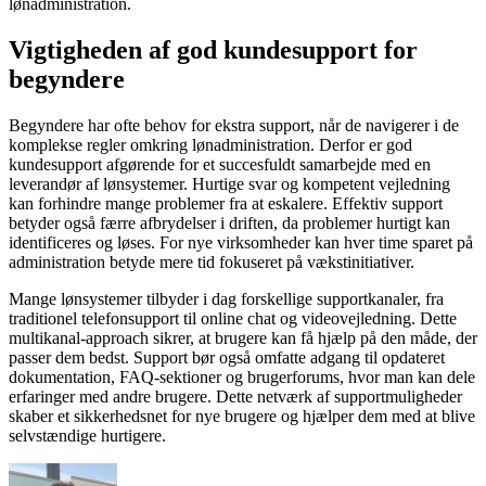
lønadministration.
Vigtigheden af god kundesupport for
begyndere
Begyndere har ofte behov for ekstra support, når de navigerer i de
komplekse regler omkring lønadministration. Derfor er god
kundesupport afgørende for et succesfuldt samarbejde med en
leverandør af lønsystemer. Hurtige svar og kompetent vejledning
kan forhindre mange problemer fra at eskalere. Effektiv support
betyder også færre afbrydelser i driften, da problemer hurtigt kan
identificeres og løses. For nye virksomheder kan hver time sparet på
administration betyde mere tid fokuseret på vækstinitiativer.
Mange lønsystemer tilbyder i dag forskellige supportkanaler, fra
traditionel telefonsupport til online chat og videovejledning. Dette
multikanal-approach sikrer, at brugere kan få hjælp på den måde, der
passer dem bedst. Support bør også omfatte adgang til opdateret
dokumentation, FAQ-sektioner og brugerforums, hvor man kan dele
erfaringer med andre brugere. Dette netværk af supportmuligheder
skaber et sikkerhedsnet for nye brugere og hjælper dem med at blive
selvstændige hurtigere.