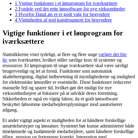
1
Vigtige funktioner i et lønprogram for iværksættere
2
Fordele ved det rette lønsoftware for nye virksomheder
3
Hvorfor DataLøn er et godt valg for begyndere
4
Vigtigheden af god kundesupport for begyndere
Vigtige funktioner i et lønprogram for
iværksættere
Statistikkerne viser tydeligt, at flere og flere unge
vælger det frie
liv
som iværksætter, hvilket stiller særlige krav til systemer og
ressourcer. Et lønprogram til unge iværksættere skal være særligt
brugervenligt og let at forstå. Funktioner som automatisk
skatteberegning, digital indberetning til myndighederne og mulighed
for elektroniske lønsedler er essentielle. Disse funktioner reducerer
manuelle fejl og sparer tid, hvilket gør det muligt for nye
virksomhedsejere at fokusere på at udvikle deres forretning.
Sikkerheden er også en vigtig faktor, da et godt lønsoftware
beskytter følsomme medarbejderoplysninger mod uautoriseret
adgang.
Et andet vigtigt aspekt er muligheden for at håndtere forskellige
ansættelsestyper og lønsatser. Systemet bør kunne administrere både
timelønnede og fastlønnede medarbejdere, samt håndtere forskellige
tillæg, pension og feriepenge korrekt. Integration med