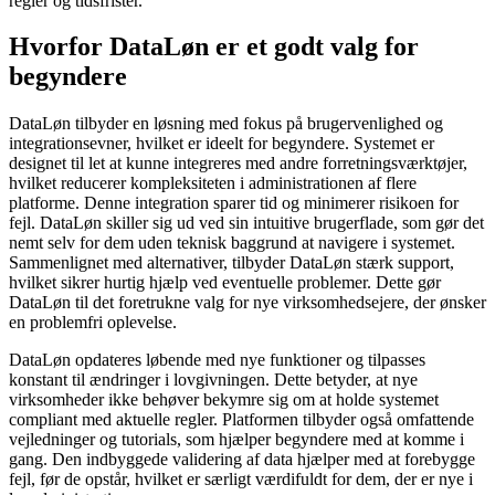
regler og tidsfrister.
Hvorfor DataLøn er et godt valg for
begyndere
DataLøn tilbyder en løsning med fokus på brugervenlighed og
integrationsevner, hvilket er ideelt for begyndere. Systemet er
designet til let at kunne integreres med andre forretningsværktøjer,
hvilket reducerer kompleksiteten i administrationen af flere
platforme. Denne integration sparer tid og minimerer risikoen for
fejl. DataLøn skiller sig ud ved sin intuitive brugerflade, som gør det
nemt selv for dem uden teknisk baggrund at navigere i systemet.
Sammenlignet med alternativer, tilbyder DataLøn stærk support,
hvilket sikrer hurtig hjælp ved eventuelle problemer. Dette gør
DataLøn til det foretrukne valg for nye virksomhedsejere, der ønsker
en problemfri oplevelse.
DataLøn opdateres løbende med nye funktioner og tilpasses
konstant til ændringer i lovgivningen. Dette betyder, at nye
virksomheder ikke behøver bekymre sig om at holde systemet
compliant med aktuelle regler. Platformen tilbyder også omfattende
vejledninger og tutorials, som hjælper begyndere med at komme i
gang. Den indbyggede validering af data hjælper med at forebygge
fejl, før de opstår, hvilket er særligt værdifuldt for dem, der er nye i