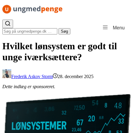
Spring til indhold
Menu
Søg efter:
Søg
Hvilket lønsystem er godt til
unge iværksættere?
Frederik Askov Storm
28. december 2025
Dette indlæg er sponsoreret.