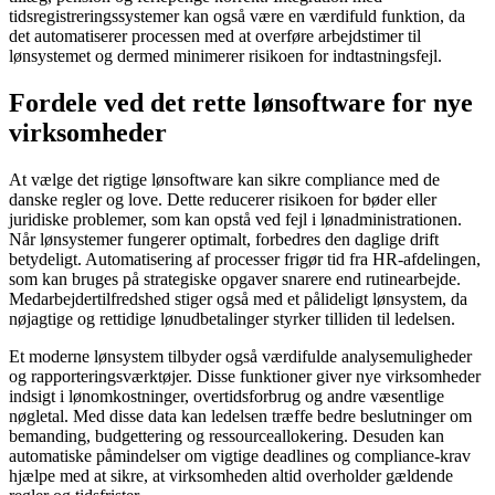
tidsregistreringssystemer kan også være en værdifuld funktion, da
det automatiserer processen med at overføre arbejdstimer til
lønsystemet og dermed minimerer risikoen for indtastningsfejl.
Fordele ved det rette lønsoftware for nye
virksomheder
At vælge det rigtige lønsoftware kan sikre compliance med de
danske regler og love. Dette reducerer risikoen for bøder eller
juridiske problemer, som kan opstå ved fejl i lønadministrationen.
Når lønsystemer fungerer optimalt, forbedres den daglige drift
betydeligt. Automatisering af processer frigør tid fra HR-afdelingen,
som kan bruges på strategiske opgaver snarere end rutinearbejde.
Medarbejdertilfredshed stiger også med et pålideligt lønsystem, da
nøjagtige og rettidige lønudbetalinger styrker tilliden til ledelsen.
Et moderne lønsystem tilbyder også værdifulde analysemuligheder
og rapporteringsværktøjer. Disse funktioner giver nye virksomheder
indsigt i lønomkostninger, overtidsforbrug og andre væsentlige
nøgletal. Med disse data kan ledelsen træffe bedre beslutninger om
bemanding, budgettering og ressourceallokering. Desuden kan
automatiske påmindelser om vigtige deadlines og compliance-krav
hjælpe med at sikre, at virksomheden altid overholder gældende