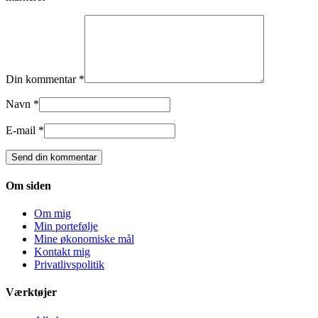
Din kommentar *
Navn *
E-mail *
Om siden
Om mig
Min portefølje
Mine økonomiske mål
Kontakt mig
Privatlivspolitik
Værktøjer