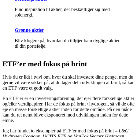
Find inspiration til aktier, der beskæftiger sig med
solenergi.
Grønne aktier
Bliv klogere på, hvordan du tilføjer bæredygtige aktier
til din portefølje.
ETF’er med fokus på brint
Hvis du er lidt i tvivl om, hvor du skal investere dine penge, men du
gerne vil være sikker på, at du tager del i udviklingen af brint, så kan
en ETF være et godt valg.
En ETF’er er en investeringsforening, der ejer flere forskellige aktier
og/eller værdipapirer. Har de fokus på brint / hydrogen, så vil de ofte
eje en masse forskellige aktier inden for dette område. På den måde
kan du ret nemt blive eksponeret mod udviklingen inden for dette
emne.
Jeg har fundet to eksempler på ETF’er med fokus på brint –
L&G
Hydrogen Economy UCITS ETF
og
VanEck Vectors Hydrogen