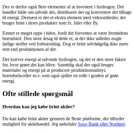
Der er derfor også flere elementer af at investere i hydrogen. Det
handler både om udvide det, distribuere det og konvertere det tilbage
til energi. Dernæst er der et ekstra element med virksomheder, der
bruger brint i deres produkter som fx. biler eller fly.
Emnet er meget oppe i tiden, fordi det forventes at være fremtidens
brændstof. Den store årsag til dette er, at der ikke udledes nogle
farlige stoffer ved forbrænding. Dog er brint selvfølgelig ikke mere
rent end produktionen af det.
Det kræver energi at udvinde hydrogen, og det er den store faktor
for, hvor grønt det kan blive. Samtidig skal der også bruges
materialer og energi på at producere produktionsudstyr,
brændselsceller m.v, som også spiller en rolle i graden af grøn
energi.
Ofte stillede spørgsmål
Hvordan kan jeg købe brint aktier?
Du kan købe brint aktier gennem de fleste platforme, der tilbyder
mulighed for aktiehandel. Jeg anbefaler
Saxo Bank eller Nordnet
.