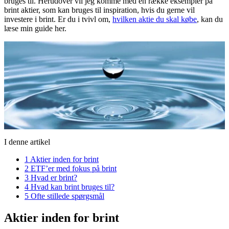
bruges til. Herudover vil jeg komme med en række eksempler på
brint aktier, som kan bruges til inspiration, hvis du gerne vil
investere i brint. Er du i tvivl om,
hvilken aktie du skal købe
, kan du
læse min guide her.
I denne artikel
1
Aktier inden for brint
2
ETF’er med fokus på brint
3
Hvad er brint?
4
Hvad kan brint bruges til?
5
Ofte stillede spørgsmål
Aktier inden for brint