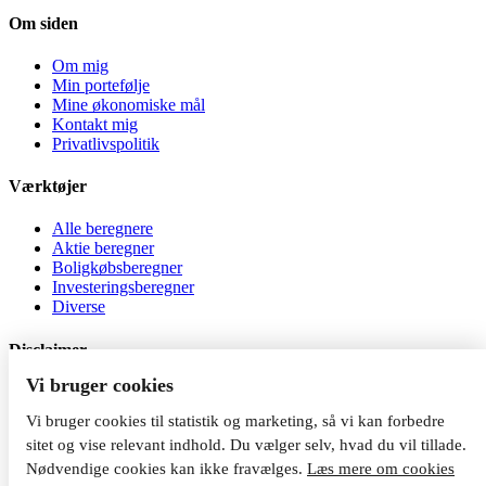
Om siden
Om mig
Min portefølje
Mine økonomiske mål
Kontakt mig
Privatlivspolitik
Værktøjer
Alle beregnere
Aktie beregner
Boligkøbsberegner
Investeringsberegner
Diverse
Disclaimer
Vi bruger cookies
Al investering er behæftet med risiko. Jeg er ikke
investeringsrådgiver, og indholdet på siden må ikke betragtes som
Vi bruger cookies til statistik og marketing, så vi kan forbedre
investeringsrådgivning. Du kan tabe dine penge, når du investerer.
sitet og vise relevant indhold. Du vælger selv, hvad du vil tillade.
Nødvendige cookies kan ikke fravælges.
Læs mere om cookies