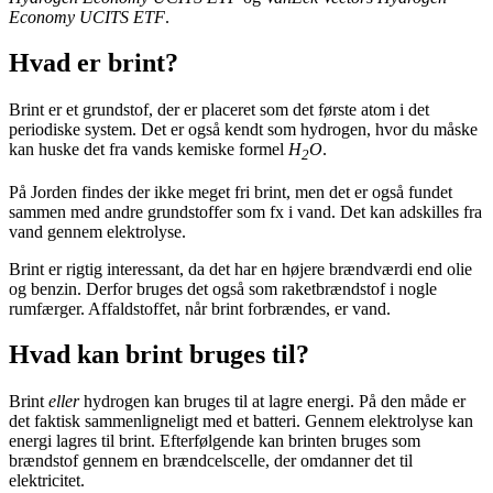
Economy UCITS ETF
.
Hvad er brint?
Brint er et grundstof, der er placeret som det første atom i det
periodiske system. Det er også kendt som hydrogen, hvor du måske
kan huske det fra vands kemiske formel
H
O
.
2
På Jorden findes der ikke meget fri brint, men det er også fundet
sammen med andre grundstoffer som fx i vand. Det kan adskilles fra
vand gennem elektrolyse.
Brint er rigtig interessant, da det har en højere brændværdi end olie
og benzin. Derfor bruges det også som raketbrændstof i nogle
rumfærger. Affaldstoffet, når brint forbrændes, er vand.
Hvad kan brint bruges til?
Brint
eller
hydrogen kan bruges til at lagre energi. På den måde er
det faktisk sammenligneligt med et batteri. Gennem elektrolyse kan
energi lagres til brint. Efterfølgende kan brinten bruges som
brændstof gennem en brændcelscelle, der omdanner det til
elektricitet.