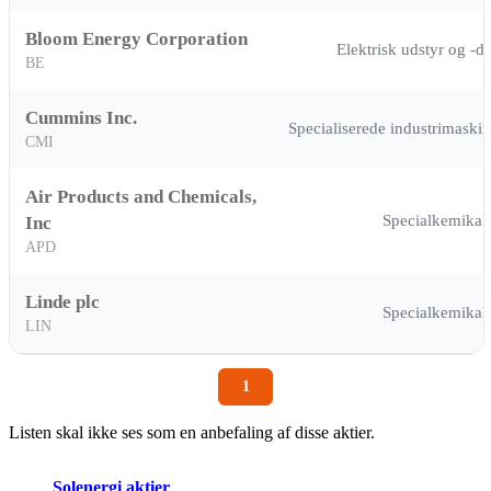
Bloom Energy Corporation
Elektrisk udstyr og -de
BE
Cummins Inc.
Specialiserede industrimaskin
CMI
Air Products and Chemicals,
Specialkemikali
Inc
APD
Linde plc
Specialkemikali
LIN
1
Listen skal ikke ses som en anbefaling af disse aktier.
Solenergi aktier