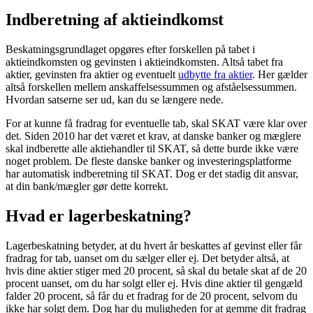
Indberetning af aktieindkomst
Beskatningsgrundlaget opgøres efter forskellen på tabet i
aktieindkomsten og gevinsten i aktieindkomsten. Altså tabet fra
aktier, gevinsten fra aktier og eventuelt
udbytte fra aktier
. Her gælder
altså forskellen mellem anskaffelsessummen og afståelsessummen.
Hvordan satserne ser ud, kan du se længere nede.
For at kunne få fradrag for eventuelle tab, skal SKAT være klar over
det. Siden 2010 har det været et krav, at danske banker og mæglere
skal indberette alle aktiehandler til SKAT, så dette burde ikke være
noget problem. De fleste danske banker og investeringsplatforme
har automatisk indberetning til SKAT. Dog er det stadig dit ansvar,
at din bank/mægler gør dette korrekt.
Hvad er lagerbeskatning?
Lagerbeskatning betyder, at du hvert år beskattes af gevinst eller får
fradrag for tab, uanset om du sælger eller ej. Det betyder altså, at
hvis dine aktier stiger med 20 procent, så skal du betale skat af de 20
procent uanset, om du har solgt eller ej. Hvis dine aktier til gengæld
falder 20 procent, så får du et fradrag for de 20 procent, selvom du
ikke har solgt dem. Dog har du muligheden for at gemme dit fradrag