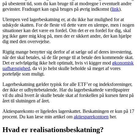
på ubestemt tid, som du kan bruge til at modregne i eventuelt andre
gevinster. Fradraget kan også bruges på øvrig indkomst (
l
ink
).
Ulempen ved lagerbeskatning er, at du ikke har mulighed for at
udskyde skatten. For de fleste vil dette være en ulempe, men i nogen
situationer kan det være en fordel. Om det er en fordel for dig, skal
jeg ikke gøre mig klog på, men der er sikkert andre, der kan hjælpe
dig med den overvejelse.
Rigtig mange benytter sig derfor af at sælge ud af deres investering,
når der skal betales, så de får penge til at betale den kommende skat.
Det er selvfølgelig ikke helt optimalt, hvis vi kigger mod
økonomisk
uafhængighed
, da vi jo helst skulle beholde så meget af vores
portefølje som muligt.
Lagerbeskatning gælder typisk for alle ETF’er og indeksforeninger,
der ikke er udbyttebetalende. Har du lagerbeskattede værdipapirer
vil du altså hvert år skulle betale skat af forskellen på kursen først på
året til slutningen af året.
Aktiesparekonto er ligeledes lagerskattet. Beskatningen er kun på 17
procent. Du kan læse min artikel om
aktiesparekontoen
her.
Hvad er realisationsbeskatning?