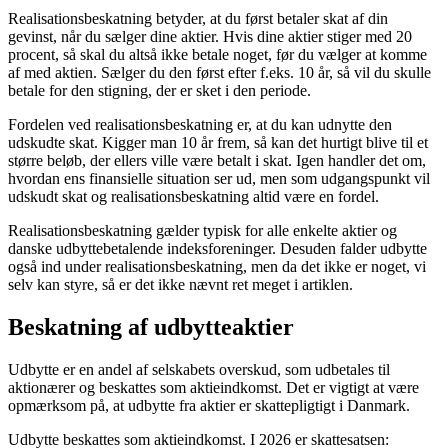
Realisationsbeskatning betyder, at du først betaler skat af din
gevinst, når du sælger dine aktier. Hvis dine aktier stiger med 20
procent, så skal du altså ikke betale noget, før du vælger at komme
af med aktien. Sælger du den først efter f.eks. 10 år, så vil du skulle
betale for den stigning, der er sket i den periode.
Fordelen ved realisationsbeskatning er, at du kan udnytte den
udskudte skat. Kigger man 10 år frem, så kan det hurtigt blive til et
større beløb, der ellers ville være betalt i skat. Igen handler det om,
hvordan ens finansielle situation ser ud, men som udgangspunkt vil
udskudt skat og realisationsbeskatning altid være en fordel.
Realisationsbeskatning gælder typisk for alle enkelte aktier og
danske udbyttebetalende indeksforeninger. Desuden falder udbytte
også ind under realisationsbeskatning, men da det ikke er noget, vi
selv kan styre, så er det ikke nævnt ret meget i artiklen.
Beskatning af udbytteaktier
Udbytte er en andel af selskabets overskud, som udbetales til
aktionærer og beskattes som aktieindkomst. Det er vigtigt at være
opmærksom på, at udbytte fra aktier er skattepligtigt i Danmark.
Udbytte beskattes som aktieindkomst. I 2026 er skattesatsen: