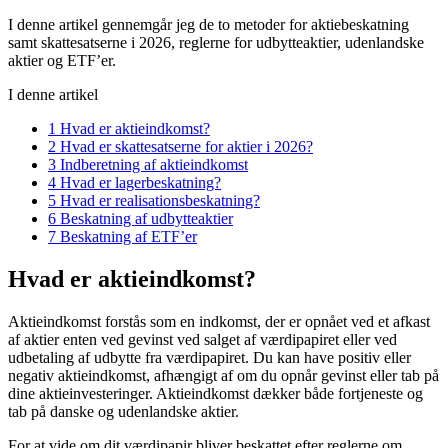
I denne artikel gennemgår jeg de to metoder for aktiebeskatning
samt skattesatserne i 2026, reglerne for udbytteaktier, udenlandske
aktier og ETF’er.
I denne artikel
1
Hvad er aktieindkomst?
2
Hvad er skattesatserne for aktier i 2026?
3
Indberetning af aktieindkomst
4
Hvad er lagerbeskatning?
5
Hvad er realisationsbeskatning?
6
Beskatning af udbytteaktier
7
Beskatning af ETF’er
Hvad er aktieindkomst?
Aktieindkomst forstås som en indkomst, der er opnået ved et afkast
af aktier enten ved gevinst ved salget af værdipapiret eller ved
udbetaling af udbytte fra værdipapiret. Du kan have positiv eller
negativ aktieindkomst, afhængigt af om du opnår gevinst eller tab på
dine aktieinvesteringer. Aktieindkomst dækker både fortjeneste og
tab på danske og udenlandske aktier.
For at vide om dit værdipapir bliver beskattet efter reglerne om