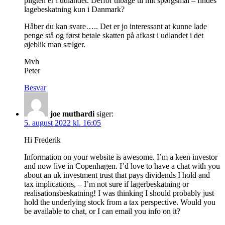
pligten er i udlandet. Derfor tilbage til mit spørgsmål – findes
lagebeskatning kun i Danmark?
Håber du kan svare….. Det er jo interessant at kunne lade
penge stå og først betale skatten på afkast i udlandet i det
øjeblik man sælger.
Mvh
Peter
Besvar
joe muthardi
siger:
5. august 2022 kl. 16:05
Hi Frederik
Information on your website is awesome. I’m a keen investor
and now live in Copenhagen. I’d love to have a chat with you
about an uk investment trust that pays dividends I hold and
tax implications, – I’m not sure if lagerbeskatning or
realisationsbeskatning! I was thinking I should probably just
hold the underlying stock from a tax perspective. Would you
be available to chat, or I can email you info on it?