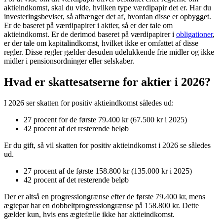
aktieindkomst, skal du vide, hvilken type værdipapir det er. Har du
investeringsbeviser, så afhænger det af, hvordan disse er opbygget.
Er de baseret på værdipapirer i aktier, så er der tale om
aktieindkomst. Er de derimod baseret på værdipapirer i
obligationer
,
er der tale om kapitalindkomst, hvilket ikke er omfattet af disse
regler. Disse regler gælder desuden udelukkende frie midler og ikke
midler i pensionsordninger eller selskaber.
Hvad er skattesatserne for aktier i 2026?
I 2026 ser skatten for positiv aktieindkomst således ud:
27 procent for de første 79.400 kr (67.500 kr i 2025)
42 procent af det resterende beløb
Er du gift, så vil skatten for positiv aktieindkomst i 2026 se således
ud.
27 procent af de første 158.800 kr (135.000 kr i 2025)
42 procent af det resterende beløb
Der er altså en progressiongrænse efter de første 79.400 kr, mens
ægtepar har en dobbeltprogressiongrænse på 158.800 kr. Dette
gælder kun, hvis ens ægtefælle ikke har aktieindkomst.