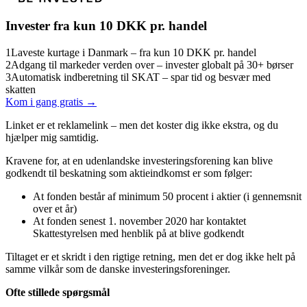
Invester fra kun 10 DKK pr. handel
1
Laveste kurtage i Danmark – fra kun 10 DKK pr. handel
2
Adgang til markeder verden over – invester globalt på 30+ børser
3
Automatisk indberetning til SKAT – spar tid og besvær med
skatten
Kom i gang gratis →
Linket er et reklamelink – men det koster dig ikke ekstra, og du
hjælper mig samtidig.
Kravene for, at en udenlandske investeringsforening kan blive
godkendt til beskatning som aktieindkomst er som følger:
At fonden består af minimum 50 procent i aktier (i gennemsnit
over et år)
At fonden senest 1. november 2020 har kontaktet
Skattestyrelsen med henblik på at blive godkendt
Tiltaget er et skridt i den rigtige retning, men det er dog ikke helt på
samme vilkår som de danske investeringsforeninger.
Ofte stillede spørgsmål