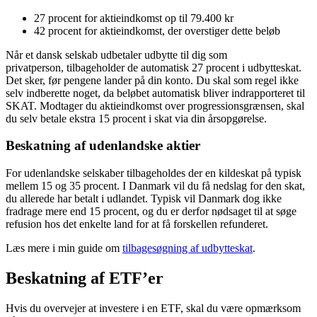
27 procent for aktieindkomst op til 79.400 kr
42 procent for aktieindkomst, der overstiger dette beløb
Når et dansk selskab udbetaler udbytte til dig som
privatperson, tilbageholder de automatisk 27 procent i udbytteskat.
Det sker, før pengene lander på din konto. Du skal som regel ikke
selv indberette noget, da beløbet automatisk bliver indrapporteret til
SKAT. Modtager du aktieindkomst over progressionsgrænsen, skal
du selv betale ekstra 15 procent i skat via din årsopgørelse.
Beskatning af udenlandske aktier
For udenlandske selskaber tilbageholdes der en kildeskat på typisk
mellem 15 og 35 procent. I Danmark vil du få nedslag for den skat,
du allerede har betalt i udlandet. Typisk vil Danmark dog ikke
fradrage mere end 15 procent, og du er derfor nødsaget til at søge
refusion hos det enkelte land for at få forskellen refunderet.
Læs mere i min guide om
tilbagesøgning af udbytteskat
.
Beskatning af ETF’er
Hvis du overvejer at investere i en ETF, skal du være opmærksom