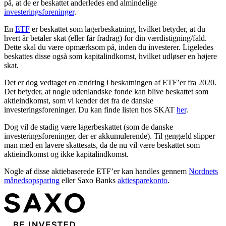
på, at de er beskattet anderledes end almindelige
investeringsforeninger
.
En
ETF
er beskattet som lagerbeskatning, hvilket betyder, at du
hvert år betaler skat (eller får fradrag) for din værdistigning/fald.
Dette skal du være opmærksom på, inden du investerer. Ligeledes
beskattes disse også som kapitalindkomst, hvilket udløser en højere
skat.
Det er dog vedtaget en ændring i beskatningen af ETF’er fra 2020.
Det betyder, at nogle udenlandske fonde kan blive beskattet som
aktieindkomst, som vi kender det fra de danske
investeringsforeninger. Du kan finde listen hos SKAT
her
.
Dog vil de stadig være lagerbeskattet (som de danske
investeringsforeninger, der er akkumulerende). Til gengæld slipper
man med en lavere skattesats, da de nu vil være beskattet som
aktieindkomst og ikke kapitalindkomst.
Nogle af disse aktiebaserede ETF’er kan handles gennem
Nordnets
månedsopsparing
eller Saxo Banks
aktiesparekonto
.