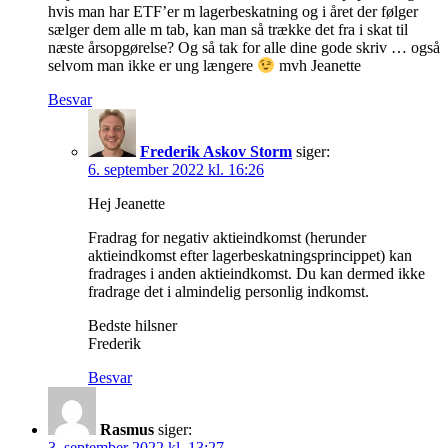
hvis man har ETF’er m lagerbeskatning og i året der følger
sælger dem alle m tab, kan man så trække det fra i skat til
næste årsopgørelse? Og så tak for alle dine gode skriv … også
selvom man ikke er ung længere
mvh Jeanette
Besvar
Frederik Askov Storm
siger:
6. september 2022 kl. 16:26
Hej Jeanette
Fradrag for negativ aktieindkomst (herunder
aktieindkomst efter lagerbeskatningsprincippet) kan
fradrages i anden aktieindkomst. Du kan dermed ikke
fradrage det i almindelig personlig indkomst.
Bedste hilsner
Frederik
Besvar
Rasmus
siger:
3. september 2022 kl. 13:27