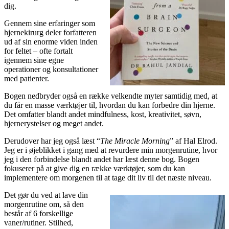
dig.
Gennem sine erfaringer som
hjernekirurg deler forfatteren
ud af sin enorme viden inden
for feltet – ofte fortalt
igennem sine egne
operationer og konsultationer
med patienter.
Bogen nedbryder også en række velkendte myter samtidig med, at
du får en masse værktøjer til, hvordan du kan forbedre din hjerne.
Det omfatter blandt andet mindfulness, kost, kreativitet, søvn,
hjernerystelser og meget andet.
Derudover har jeg også læst “
The Miracle Morning
” af Hal Elrod.
Jeg er i øjeblikket i gang med at revurdere min morgenrutine, hvor
jeg i den forbindelse blandt andet har læst denne bog. Bogen
fokuserer på at give dig en række værktøjer, som du kan
implementere om morgenen til at tage dit liv til det næste niveau.
Det gør du ved at lave din
morgenrutine om, så den
består af 6 forskellige
vaner/rutiner. Stilhed,