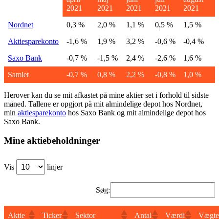
2021
2021
2021
2021
2021
Nordnet
0,3 %
2,0 %
1,1 %
0,5 %
1,5 %
Aktiesparekonto
-1,6 %
1,9 %
3,2 %
-0,6 %
-0,4 %
Saxo Bank
-0,7 %
-1,5 %
2,4 %
-2,6 %
1,6 %
Samlet
-0,7 %
0,8 %
2,2 %
-0,8 %
1,0 %
Herover kan du se mit afkastet på mine aktier set i forhold til sidste
måned. Tallene er opgjort på mit almindelige depot hos Nordnet,
min
aktiesparekonto
hos Saxo Bank og mit almindelige depot hos
Saxo Bank.
Mine aktiebeholdninger
Vis
linjer
Søg:
Aktie
Ticker
Sektor
Antal
Værdi
Vægte