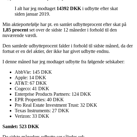
I alt har jeg modtaget
14392 DKK
i udbytte efter skat
siden januar 2019.
Min aktieportefølje har pt. en samlet udbytteprocent efter skat på
1,85 procent
set over de sidste 12 måneder i forhold til den
nuværende værdi.
Den samlede udbytteprocent falder i forhold til sidste måned, da der
fortsat er en del aktier, der ikke har givet udbytte endnu.
I denne måned har jeg modtaget udbytte fra følgende selskaber:
AbbVie: 145 DKK
Apple: 14 DKK
AT&T: 67 DKK
Cogeco: 41 DKK
Enterprise Products Partners: 124 DKK
EPR Properties: 40 DKK
Pro Real Estate Investment Trust: 32 DKK
Texas Instruments: 27 DKK
Verizon: 33 DKK
Samlet: 523 DKK
De sidste måneders udbytte ser således ud: