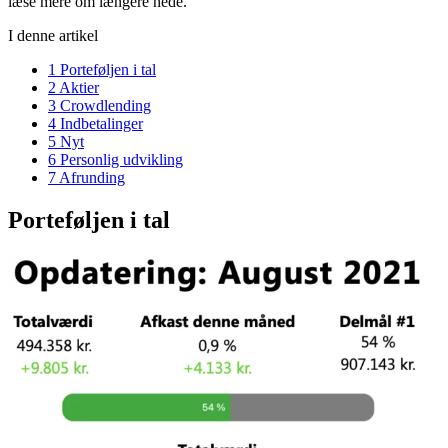
læse mere om længere nede.
I denne artikel
1
Porteføljen i tal
2
Aktier
3
Crowdlending
4
Indbetalinger
5
Nyt
6
Personlig udvikling
7
Afrunding
Porteføljen i tal