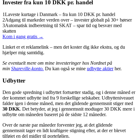
Invester fra kun 10 DKK pr. handel
1
Laveste kurtage i Danmark – fra kun 10 DKK pr. handel
2
Adgang til markeder verden over – invester globalt på 30+ børser
3
Automatisk indberetning til SKAT – spar tid og besvær med
skatten
Kom i gang gratis →
Linket er et reklamelink – men det koster dig ikke ekstra, og du
hjælper mig samtidig.
Se eventuelt mere om mine investeringer hos Nordnet på
min
Shareville-konto.
Du kan også se mine
udbytte aktier
her.
Udbytter
Den gode spredning i udbyttet fortsætter stadig, og i denne måned er
der kommet udbytte ind fra 9 forskellige selskaber. Udbytteniveauet
falder igen i denne måned, men det glidende gennemsnit stiger med
30 DKK
. Det betyder, at jeg i gennemsnit modtager 30 DKK mere i
udbytte om måneden baseret på de sidste 12 måneder.
Over de næste par måneder forventer jeg, at det glidende
gennemsnit tager en lidt kraftigere stigning efter, at der er blevet
tilføjet en del midler til porteføljen.