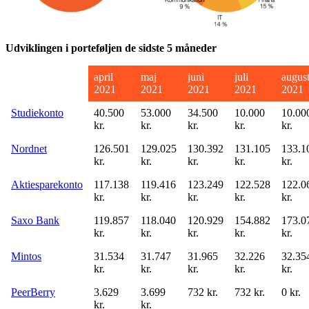
Udviklingen i porteføljen de sidste 5 måneder
april
maj
juni
juli
augus
2021
2021
2021
2021
2021
Studiekonto
40.500
53.000
34.500
10.000
10.00
kr.
kr.
kr.
kr.
kr.
Nordnet
126.501
129.025
130.392
131.105
133.1
kr.
kr.
kr.
kr.
kr.
Aktiesparekonto
117.138
119.416
123.249
122.528
122.0
kr.
kr.
kr.
kr.
kr.
Saxo Bank
119.857
118.040
120.929
154.882
173.0
kr.
kr.
kr.
kr.
kr.
Mintos
31.534
31.747
31.965
32.226
32.35
kr.
kr.
kr.
kr.
kr.
PeerBerry
3.629
3.699
732 kr.
732 kr.
0 kr.
kr.
kr.