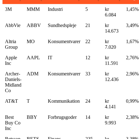
3M
MMM
Industri
5
kr
1,45%
6.084
AbbVie
ABBV
Sundhedspleje
21
kr
3,49%
14.673
Altria
MO
Konsumentvarer
22
kr
1,67%
Group
7.020
Apple
AAPL
IT
12
kr
2,76%
Inc
11.591
Archer-
ADM
Konsumentvarer
33
kr
2,96%
Daniels-
12.436
Midland
Co
AT&T
T
Kommunikation
24
kr
0,99%
4.141
Best
BBY
Forbrugsgoder
14
kr
2,38%
Buy Co
9.993
Inc
Betsson
BETS-
Finans
235
kr
3,38%