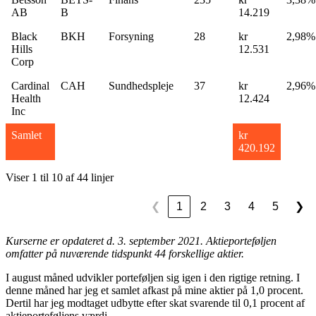
AB
B
14.219
Black
BKH
Forsyning
28
kr
2,98%
Hills
12.531
Corp
Cardinal
CAH
Sundhedspleje
37
kr
2,96%
Health
12.424
Inc
Samlet
kr
420.192
Viser 1 til 10 af 44 linjer
1
2
3
4
5
❮
❯
Kurserne er opdateret d. 3. september 2021.
Aktieporteføljen
omfatter på nuværende tidspunkt 44 forskellige aktier.
I august måned udvikler porteføljen sig igen i den rigtige retning. I
denne måned har jeg et samlet afkast på mine aktier på 1,0 procent.
Dertil har jeg modtaget udbytte efter skat svarende til 0,1 procent af
aktieporteføljens værdi.