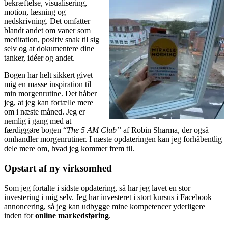
bekræftelse, visualisering,
motion, læsning og
nedskrivning. Det omfatter
blandt andet om vaner som
meditation, positiv snak til sig
selv og at dokumentere dine
tanker, idéer og andet.
Bogen har helt sikkert givet
mig en masse inspiration til
min morgenrutine. Det håber
jeg, at jeg kan fortælle mere
om i næste måned. Jeg er
nemlig i gang med at
færdiggøre bogen “
The 5 AM Club”
af Robin Sharma, der også
omhandler morgenrutiner. I næste opdateringen kan jeg forhåbentlig
dele mere om, hvad jeg kommer frem til.
Opstart af ny virksomhed
Som jeg fortalte i sidste opdatering, så har jeg lavet en stor
investering i mig selv. Jeg har investeret i stort kursus i Facebook
annoncering, så jeg kan udbygge mine kompetencer yderligere
inden for
online markedsføring
.