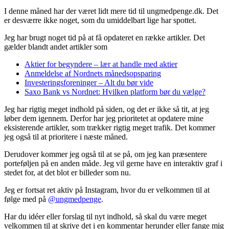
I denne måned har der været lidt mere tid til ungmedpenge.dk. Det
er desværre ikke noget, som du umiddelbart lige har spottet.
Jeg har brugt noget tid på at få opdateret en række artikler. Det
gælder blandt andet artikler som
Aktier for begyndere – lær at handle med aktier
Anmeldelse af Nordnets månedsopsparing
Investeringsforeninger – Alt du bør vide
Saxo Bank vs Nordnet: Hvilken platform bør du vælge?
Jeg har rigtig meget indhold på siden, og det er ikke så tit, at jeg
løber dem igennem. Derfor har jeg prioritetet at opdatere mine
eksisterende artikler, som trækker rigtig meget trafik. Det kommer
jeg også til at prioritere i næste måned.
Derudover kommer jeg også til at se på, om jeg kan præsentere
porteføljen på en anden måde. Jeg vil gerne have en interaktiv graf i
stedet for, at det blot er billeder som nu.
Jeg er fortsat ret aktiv på Instagram, hvor du er velkommen til at
følge med på
@ungmedpenge
.
Har du idéer eller forslag til nyt indhold, så skal du være meget
velkommen til at skrive det i en kommentar herunder eller fange mig