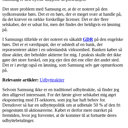
Det store problem med Samsung er, at de er noteret på den
sydkoreanske børs. Det er en børs, der er meget svær at handle på,
da det kræver en række forskellige licenser. Det er der flere
selskaber, der er udsat for, men det findes der heldigvis en løsning
på.
I Samsungs tilfælde er der noteret en såkaldt
GDR
på den engelske
børs. Det er et værdipapir, der er udstedt af en bank, der
repræsenterer aktier i en udenlandsk virksomhed. Banken køber så
disse aktier, der beholder aktierne for mig. I praksis skulle det ikke
gøre det store forskel, om jeg ejer den det ene eller det andet sted.
Det er i øvrigt også en løsning, som Samsung selv gør opmærksom
på.
Relevante artikler:
Udbytteaktier
Selvom Samsung ikke er en traditionel udbytteaktie, så finder jeg
den alligevel interessant. For det første giver selskabet mig øget
eksponering mod IT-sektoren, som jeg har haft behov for.
Derudover så har en udbyttepolitik om at udbetale 50 % af den fri
pengestrøm til aktionærerne. Købet er derfor mere mærket på
fremtiden, hvor jeg forventer, at de kommer til at fortsætte deres
udbyttebetalinger.