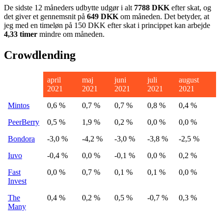
De sidste 12 måneders udbytte udgør i alt
7788 DKK
efter skat, og
det giver et gennemsnit på
649 DKK
om måneden. Det betyder, at
jeg med en timeløn på 150 DKK efter skat i princippet kan arbejde
4,33 timer
mindre om måneden.
Crowdlending
april
maj
juni
juli
august
2021
2021
2021
2021
2021
Mintos
0,6 %
0,7 %
0,7 %
0,8 %
0,4 %
PeerBerry
0,5 %
1,9 %
0,2 %
0,0 %
0,0 %
Bondora
-3,0 %
-4,2 %
-3,0 %
-3,8 %
-2,5 %
Iuvo
-0,4 %
0,0 %
-0,1 %
0,0 %
0,2 %
Fast
0,0 %
0,7 %
0,1 %
0,1 %
0,0 %
Invest
The
0,4 %
0,2 %
0,5 %
-0,7 %
0,3 %
Many