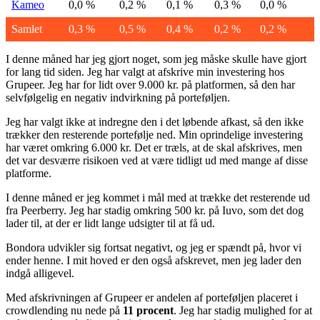
Kameo
0,0 %
0,2 %
0,1 %
0,3 %
0,0 %
Samlet
0,3 %
0,5 %
0,4 %
0,2 %
0,2 %
I denne måned har jeg gjort noget, som jeg måske skulle have gjort
for lang tid siden. Jeg har valgt at afskrive min investering hos
Grupeer. Jeg har for lidt over 9.000 kr. på platformen, så den har
selvfølgelig en negativ indvirkning på porteføljen.
Jeg har valgt ikke at indregne den i det løbende afkast, så den ikke
trækker den resterende portefølje ned. Min oprindelige investering
har været omkring 6.000 kr. Det er træls, at de skal afskrives, men
det var desværre risikoen ved at være tidligt ud med mange af disse
platforme.
I denne måned er jeg kommet i mål med at trække det resterende ud
fra Peerberry. Jeg har stadig omkring 500 kr. på Iuvo, som det dog
lader til, at der er lidt lange udsigter til at få ud.
Bondora udvikler sig fortsat negativt, og jeg er spændt på, hvor vi
ender henne. I mit hoved er den også afskrevet, men jeg lader den
indgå alligevel.
Med afskrivningen af Grupeer er andelen af porteføljen placeret i
crowdlending nu nede på
11 procent
. Jeg har stadig mulighed for at