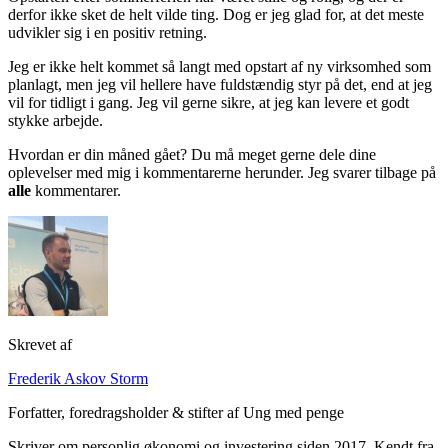
derfor ikke sket de helt vilde ting. Dog er jeg glad for, at det meste
udvikler sig i en positiv retning.
Jeg er ikke helt kommet så langt med opstart af ny virksomhed som
planlagt, men jeg vil hellere have fuldstændig styr på det, end at jeg
vil for tidligt i gang. Jeg vil gerne sikre, at jeg kan levere et godt
stykke arbejde.
Hvordan er din måned gået? Du må meget gerne dele dine
oplevelser med mig i kommentarerne herunder. Jeg svarer tilbage på
alle
kommentarer.
Skrevet af
Frederik Askov Storm
Forfatter, foredragsholder & stifter af Ung med penge
Skriver om personlig økonomi og investering siden 2017. Kendt fra