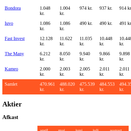
Bondora
1.048
1.004
974 kr.
937 kr.
914 kr
kr.
kr.
Iuvo
1.086
1.086
490 kr.
490 kr.
491 kr
kr.
kr.
Fast Invest
12.128
11.622
11.035
10.448
10.44
kr.
kr.
kr.
kr.
kr.
The Many
6.212
8.050
9.940
9.866
9.898
kr.
kr.
kr.
kr.
kr.
Kameo
2.000
2.003
2.005
2.011
2.011
kr.
kr.
kr.
kr.
kr.
Samlet
470.961
488.020
475.539
484.553
494.3
kr.
kr.
kr.
kr.
kr.
Aktier
Afkast
april
maj
juni
juli
august