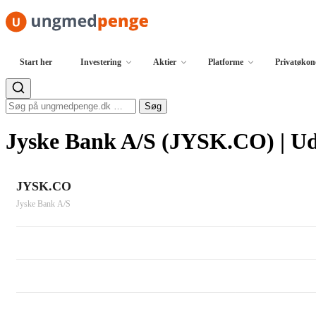
Spring til indhold
Start her
Investering
Aktier
Platforme
Privatøko
Søg efter:
Søg
Jyske Bank A/S (JYSK.CO) | Ud