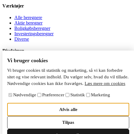
Værktøjer
Alle beregnere
Aktie beregner
Boligkøbsberegner
Investeringsberegner
Diverse
Disclaimer
Vi bruger cookies
Al investering er behæftet med risiko. Jeg er ikke
investeringsrådgiver, og indholdet på siden må ikke betragtes som
Vi bruger cookies til statistik og marketing, så vi kan forbedre
investeringsrådgivning. Du kan tabe dine penge, når du investerer.
sitet og vise relevant indhold. Du vælger selv, hvad du vil tillade.
Nødvendige cookies kan ikke fravælges.
Læs mere om cookies
Nødvendige
Præferencer
Statistik
Marketing
Afvis alle
Tilpas