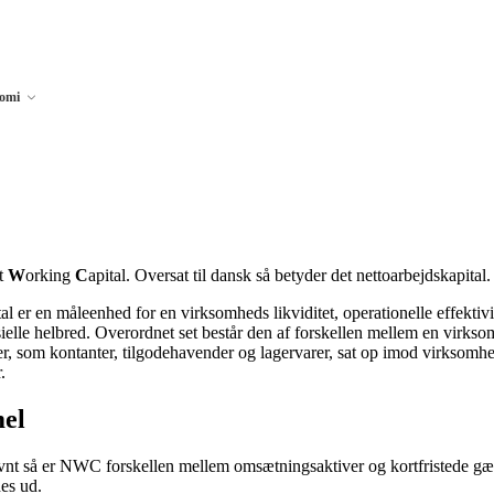
nomi
t
W
orking
C
apital. Oversat til dansk så betyder det nettoarbejdskapital.
al er en måleenhed for en virksomheds likviditet, operationelle effektivi
sielle helbred. Overordnet set består den af forskellen mellem en virks
, som kontanter, tilgodehavender og lagervarer, sat op imod virksomhe
.
el
vnt så er NWC forskellen mellem omsætningsaktiver og kortfristede gæld
es ud.