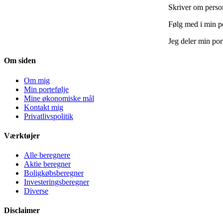
Skriver om perso
Følg med i min p
Jeg deler min por
Om siden
Om mig
Min portefølje
Mine økonomiske mål
Kontakt mig
Privatlivspolitik
Værktøjer
Alle beregnere
Aktie beregner
Boligkøbsberegner
Investeringsberegner
Diverse
Disclaimer