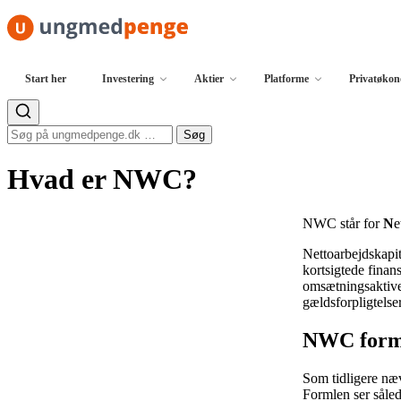
Spring til indhold
Start her
Investering
Aktier
Platforme
Privatøko
Søg efter:
Søg
Hvad er NWC?
NWC står for
N
e
Nettoarbejdskapit
kortsigtede finan
omsætningsaktiver
gældsforpligtelser
NWC form
Som tidligere næ
Formlen ser såled