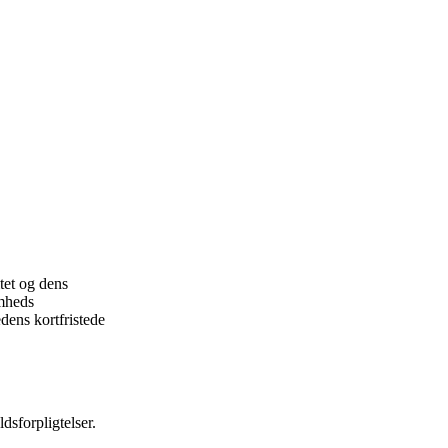
tet og dens
omheds
dens kortfristede
sforpligtelser.