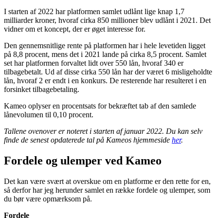
I starten af 2022 har platformen samlet udlånt lige knap 1,7
milliarder kroner, hvoraf cirka 850 millioner blev udlånt i 2021. Det
vidner om et koncept, der er øget interesse for.
Den gennemsnitlige rente på platformen har i hele levetiden ligget
på 8,8 procent, mens det i 2021 lande på cirka 8,5 procent. Samlet
set har platformen forvaltet lidt over 550 lån, hvoraf 340 er
tilbagebetalt. Ud af disse cirka 550 lån har der været 6 misligeholdte
lån, hvoraf 2 er endt i en konkurs. De resterende har resulteret i en
forsinket tilbagebetaling.
Kameo oplyser en procentsats for bekræftet tab af den samlede
lånevolumen til 0,10 procent.
Tallene ovenover er noteret i starten af januar 2022. Du kan selv
finde de senest opdaterede tal på Kameos hjemmeside
her
.
Fordele og ulemper ved Kameo
Det kan være svært at overskue om en platforme er den rette for en,
så derfor har jeg herunder samlet en række fordele og ulemper, som
du bør være opmærksom på.
Fordele