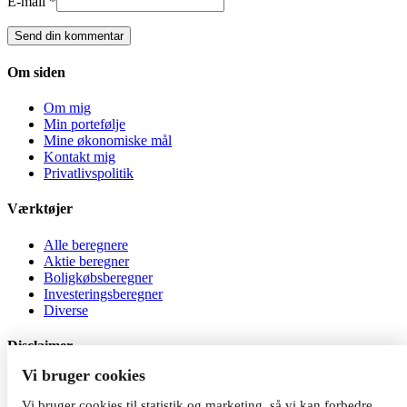
E-mail *
Om siden
Om mig
Min portefølje
Mine økonomiske mål
Kontakt mig
Privatlivspolitik
Værktøjer
Alle beregnere
Aktie beregner
Boligkøbsberegner
Investeringsberegner
Diverse
Disclaimer
Vi bruger cookies
Al investering er behæftet med risiko. Jeg er ikke
investeringsrådgiver, og indholdet på siden må ikke betragtes som
Vi bruger cookies til statistik og marketing, så vi kan forbedre