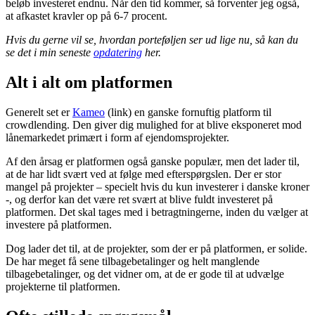
beløb investeret endnu. Når den tid kommer, så forventer jeg også,
at afkastet kravler op på 6-7 procent.
Hvis du gerne vil se, hvordan porteføljen ser ud lige nu, så kan du
se det i min seneste
opdatering
her.
Alt i alt om platformen
Generelt set er
Kameo
(link) en ganske fornuftig platform til
crowdlending. Den giver dig mulighed for at blive eksponeret mod
lånemarkedet primært i form af ejendomsprojekter.
Af den årsag er platformen også ganske populær, men det lader til,
at de har lidt svært ved at følge med efterspørgslen. Der er stor
mangel på projekter – specielt hvis du kun investerer i danske kroner
-, og derfor kan det være ret svært at blive fuldt investeret på
platformen. Det skal tages med i betragtningerne, inden du vælger at
investere på platformen.
Dog lader det til, at de projekter, som der er på platformen, er solide.
De har meget få sene tilbagebetalinger og helt manglende
tilbagebetalinger, og det vidner om, at de er gode til at udvælge
projekterne til platformen.