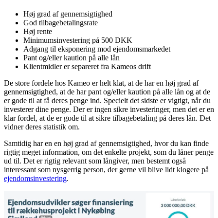
Høj grad af gennemsigtighed
God tilbagebetalingsrate
Høj rente
Minimumsinvestering på 500 DKK
Adgang til eksponering mod ejendomsmarkedet
Pant og/eller kaution på alle lån
Klientmidler er separeret fra Kameos drift
De store fordele hos Kameo er helt klat, at de har en høj grad af
gennemsigtighed, at de har pant og/eller kaution på alle lån og at de
er gode til at få deres penge ind. Specielt det sidste er vigtigt, når du
investerer dine penge. Der er ingen sikre investeringer, men det er en
klar fordel, at de er gode til at sikre tilbagebetaling på deres lån. Det
vidner deres statistik om.
Samtidig har en en høj grad af gennemsigtighed, hvor du kan finde
rigtig meget information, om det enkelte projekt, som du låner penge
ud til. Det er rigtig relevant som långiver, men bestemt også
interessant som nysgerrig person, der gerne vil blive lidt klogere på
ejendomsinvestering
.