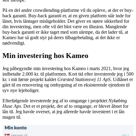
På en del andre crowdlending-platforme vil du opleve, at der er buy-
back garanti. Buy-back garanti er, at en given platform står inde for
lånet, hvis låntager misligeholder. Det giver en større sikkerhed for
din investering, men ofte vil det blot være en illusion. Manglende
buy-back garanti er ikke taget med som ulempe, da det lader til, at
Kameo har så godt styr på deres tilbagebetaling, at det ikke er
nødvendigt.
Min investering hos Kameo
Jeg påbegyndte min investering hos Kameo i marts 2021, hvor jeg
indbetalte 2.000 kr. til platformen. Kort tid efter investerede jeg i 500
kr. i mit første projekt kaldet
Græsted Stationsvej 11 ApS
. Udlånet er
gået til en renovering og ombygning af en eksisterende ejendom til
syv nye lejeboliger.
Efterfølgende investerede jeg af to omgange i projektet
Nykøbing
Huse Aps
. Det er et projekt, der af to omgange, er blevet åbnet for
lån til. Jeg havde overset, at jeg allerede havde investeret i et lån
magen til.